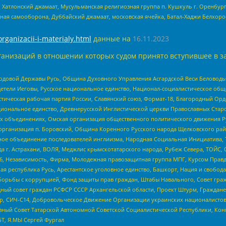
, Хатлонский джамаат, Мусульманская религиозная группа п. Кушкуль г. Оренбу
ная самооборона, Дуббайский джамаат, московская ячейка, Батал-Хаджи Белхор
organizacii-i-materialy.html
данные на
16.11.2023
анизаций в отношении которых судом принято вступившее в з
 Родовой Державы Русь, Община Духовного Управления Асгардской Веси Беловод
детели Иеговы, Русское национальное единство, Национал-социалистическое об
истическая рабочая партия России, Славянский союз, Формат-18, Благородный Ор
ациональное единство, Древнерусской Инглистической церкви Православных Ста
ных объединениях, Омская организация общественного политического движения Р
рганизация п. Боровский, Община Коренного Русского народа Щелковского район
гиозное объединение последователей инглиизма, Народная Социальная Инициатива,
 г. Астрахани, ВОЛЯ, Меджлис крымскотатарского народа, Рубеж Севера, ТОЙС, 
6, Независимость, Фирма, Молодежная правозащитная группа МПГ, Курсом Правд
ая республика Русь, Арестантское уголовное единство, Башкорт, Нация и свобода,
орьбы с коррупцией, Фонд защиты прав граждан, Штабы Навального, Совет гражд
ный совет граждан РСФСР СССР Архангельской области, Проект Штурм, Граждане 
tsApp, СИЧ-С14, Добровольческое Движение Организации украинских националисто
ный Совет Татарской Автономной Советской Социалистической Республики, Кон
БТ, Я.МЫ Сергей Фургал