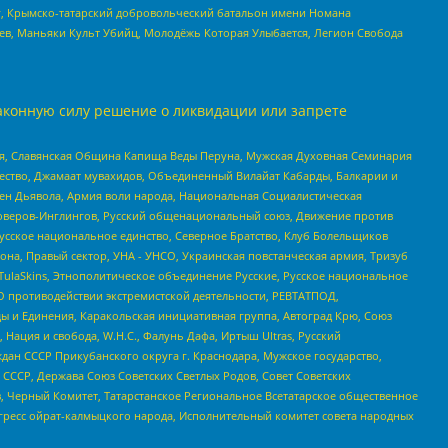
рг, Крымско-татарский добровольческий батальон имени Номана
оев, Маньяки Культ Убийц, Молодёжь Которая Улыбается, Легион Свобода
аконную силу решение о ликвидации или запрете
ья, Славянская Община Капища Веды Перуна, Мужская Духовная Семинария
щество, Джамаат мувахидов, Объединенный Вилайат Кабарды, Балкарии и
ден Дьявола, Армия воли народа, Национальная Социалистическая
роверов-Инглингов, Русский общенациональный союз, Движение против
усское национальное единство, Северное Братство, Клуб Болельщиков
а, Правый сектор, УНА - УНСО, Украинская повстанческая армия, Тризуб
 TulaSkins, Этнополитическое объединение Русские, Русское национальное
О противодействии экстремистской деятельности, РЕВТАТПОД,
ы и Единения, Каракольская инициативная группа, Автоград Крю, Союз
 Нация и свобода, W.H.С., Фалунь Дафа, Иртыш Ultras, Русский
ан СССР Прикубанского округа г. Краснодара, Мужское государство,
СССР, Держава Союз Советских Светлых Родов, Совет Советских
в, Черный Комитет, Татарстанское Региональное Всетатарское общественное
гресс ойрат-калмыцкого народа, Исполнительный комитет совета народных