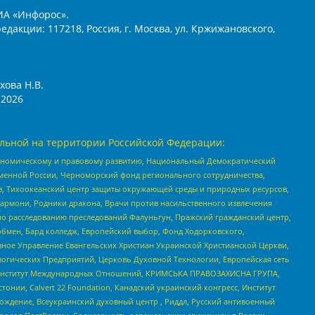
ИА «Инфорос».
едакции: 117218, Россия, г. Москва, ул. Кржижановского,
хова Н.В.
2026
льной на территории Российской Федерации:
кономическому и правовому развитию, Национальный Демократический
менной России, Черноморский фонд регионального сотрудничества,
, Тихоокеанский центр защиты окружающей среды и природных ресурсов,
 Хармони, Родники дракона, Врачи против насильственного извлечения
по расследованию преследований Фалуньгун, Пражский гражданский центр,
бмен, Бард колледж, Европейский выбор, Фонд Ходорковского,
ное Управление Евангельских Христиан Украинской Христианской Церкви,
огических Предприятий, Церковь Духовной Технологии, Европейская сеть
ий Институт Международных Отношений, КРИМСЬКА ПРАВОЗАХИСНА ГРУПА,
стонии, Calvert 22 Foundation, Канадский украинский конгресс, Институт
ждение, Всеукраинский духовный центр , Риддл, Русский антивоенный