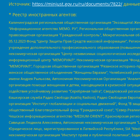
Источник:
https://minjust.gov.ru/ru/documents/7822/
данные
* Реестр иностранных агентов:
Калининградская региональная общественная организация "Экозащита!-Женсовет", Фонд содействия защите прав и свобод граждан "Общественный вердикт", Фонд "Институт Развития Свободы Информации", Частное учреждение "Информационное агентство МЕМО. РУ", Региональная общественная организация "Общественная комиссия по сохранению наследия академика Сахарова", Фонд поддержки свободы прессы, Санкт-Петербургская общественная правозащитная организация "Гражданский контроль", Межрегиональная общественная организация "Информационно-просветительский центр "Мемориал", Региональный Фонд "Центр Защиты Прав Средств Массовой Информации", с 05.12.2023 Фонд "Центр Защиты Прав Средств массовой информации", Региональная общественная благотворительная организация помощи беженцам и мигрантам "Гражданское содействие", Негосударственное образовательное учреждение дополнительного профессионального образования (повышение квалификации) специалистов "АКАДЕМИЯ ПО ПРАВАМ ЧЕЛОВЕКА", Свердловская региональная общественная организация "Сутяжник", Автономная некоммерческая организация "Центр независимых социологических исследований", Союз общественных объединений "Российский исследовательский центр по правам человека", Региональное общественное учреждение научно-информационный центр "МЕМОРИАЛ", Некоммерческая организация "Фонд защиты гласности", Автономная некоммерческая организация "Институт прав человека", Городская общественная организация "Екатеринбургское общество "МЕМОРИАЛ", Городская общественная организация "Рязанское историко-просветительское и правозащитное общество "Мемориал" (Рязанский Мемориал), Челябинский региональный орган общественной самодеятельности – женское общественное объединение "Женщины Евразии", Челябинский региональный орган общественной самодеятельности "Уральская правозащитная группа", Фонд содействия защите здоровья и социальной справедливости имени Андрея Рылькова, Автономная Некоммерческая Организация "Аналитический Центр Юрия Левады", Автономная некоммерческая организация социальной поддержки населения "Проект Апрель", Региональная общественная организация помощи женщинам и детям, находящимся в кризисной ситуации "Информационно-методический центр "Анна", Фонд содействия развитию массовых коммуникаций и правовому просвещению "Так-так-Так", Фонд содействия устойчивому развитию "Серебряная тайга", Свердловский региональный общественный фонд социальных проектов "Новое время", "Idel.Реалии", Кавказ.Реалии, Крым.Реалии, Телеканал Настоящее Время, Татаро-башкирская служба Радио Свобода (Azatliq Radiosi), Радио Свободная Европа/Радио Свобода (PCE/PC), "Сибирь.Реалии", "Фактограф", Благотворительный фонд помощи осужденным и их семьям, Автономная некоммерческая организация "Институт глобализации и социальных движений", Фонд "В защиту прав заключенных", Частное учреждение "Центр поддержки и содействия развитию средств массовой информации", Пензенский региональный общественный благотворительный фонд "Гражданский союз", "Север.Реалии", Некоммерческая организация Фонд "Правовая инициатива", Общество с ограниченной ответственностью "Радио Свободная Европа/Радио Свобода", Чешское информационное агентство "MEDIUM-ORIENT", Красноярская региональная общественная организация "Мы против СПИДа", Камалягин Денис Николаевич, Маркелов Сергей Евгеньевич, Пономарев Лев Александрович, Савицкая Людмила Алексеевна, Автоно