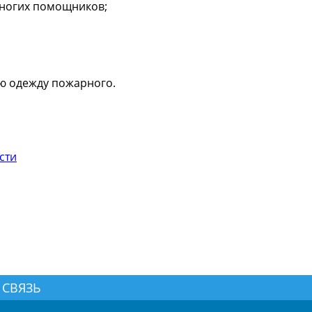
оногих помощников;
ю одежду пожарного.
сти
 СВЯЗЬ