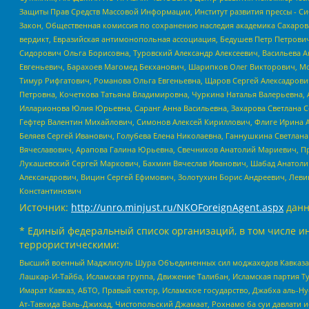
Защиты Прав Средств Массовой Информации, Институт развития прессы - Си
Закон, Общественная комиссия по сохранению наследия академика Сахаров
вердикт, Евразийская антимонопольная ассоциация, Бедушев Петр Петрови
Сидорович Ольга Борисовна, Туровский Александр Алексеевич, Васильева А
Евгеньевич, Барахоев Магомед Бекханович, Шарипков Олег Викторович, М
Тимур Рифгатович, Романова Ольга Евгеньевна, Щаров Сергей Алексадрови
Петровна, Кочеткова Татьяна Владимировна, Чуркина Наталья Валерьевна, 
Илларионова Юлия Юрьевна, Саранг Анна Васильевна, Захарова Светлана 
Гефтер Валентин Михайлович, Симонов Алексей Кириллович, Флиге Ирина 
Беляев Сергей Иванович, Голубева Елена Николаевна, Ганнушкина Светлана
Вячеславович, Арапова Галина Юрьевна, Свечников Анатолий Мариевич, П
Лукашевский Сергей Маркович, Бахмин Вячеслав Иванович, Шабад Анатоли
Александрович, Вицин Сергей Ефимович, Золотухин Борис Андреевич, Леви
Константинович
Источник:
http://unro.minjust.ru/NKOForeignAgent.aspx
данн
* Единый федеральный список организаций, в том числе и
террористическими:
Высший военный Маджлисуль Шура Объединенных сил моджахедов Кавказа, Ко
Лашкар-И-Тайба, Исламская группа, Движение Талибан, Исламская партия Т
Имарат Кавказ, АБТО, Правый сектор, Исламское государство, Джабха аль-
Ат-Тавхида Валь-Джихад, Чистопольский Джамаат, Рохнамо ба суи давлати и