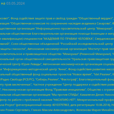
 на
03.05.2024
мная некоммерческая организация "Центр по работе с проблемой насилия "НАСИЛИЮ.НЕТ", Межрегиональный профессиональный союз работников здравоохранения "Альянс врачей", Юридическое лицо, зарегистрированное в Латвийской Республике, SIA "Medusa Project" (регистрационный номер 40103797863, дата регистрации 10.06.2014), Некоммерческая организация "Фонд по борьбе с коррупцией", Автономная некоммерческая организация "Институт права и публичной политики", Баданин Роман Сергеевич, Гликин Максим Александрович, Железнова Мария Михайловна, Лукьянова Юлия Сергеевна, Маетная Елизавета Витальевна, Маняхин Петр Борисович, Чуракова Ольга Владимировна, Ярош Юлия Петровна, Юридическое лицо "The Insider SIA", зарегистрированное в Риге, Латвийская Республика (дата регистрации 26.06.2015), являющееся администратором доменного имени интернет-издания "The Insider SIA", https://theins.ru, Постернак Алексей Евгеньевич, Рубин Михаил Аркадьевич, Анин Роман Александрович, Юридическое лицо Istories fonds, зарегистрированное в Латвийской Республике (регистрационный номер 50008295751, дата регистрации 24.02.2020), Великовский Дмитрий Александрович, Долинина Ирина Николаевна, Мароховская Алеся Алексеевна, Шлейнов Роман Юрьевич, Шмагун Олеся Валентиновна, Общество с ограниченной ответственностью "Альтаир 2021", Общество с ограниченной ответственностью "Вега 2021", Общество с ограниченной ответственностью "Главный редактор 2021", Общество с ограниченной ответственностью "Ромашки монолит", Важенков Артем Валерьевич, Ивановская областная общественная организация "Центр гендерных исследований", Гурман Юрий Альбертович, Медиапроект "ОВД-Инфо", Егоров Владимир Владимирович, Жилинский Владимир Александрович, Общество с ограниченной ответственностью "ЗП", Иванова София Юрьевна, Карезина Инна Павловна, Кильтау Екатерина Викторовна, Петров Алексей Викторович, Пискунов Сергей Евгеньевич, Смирнов Сергей Сергеевич, Тихонов Михаил Сергеевич, Общество с ограниченной ответственностью "ЖУРНАЛИСТ-ИНОСТРАННЫЙ АГЕНТ", Арапова Галина Юрьевна, Вольтская Татьяна Анатольевна, Американская компания "Mason G.E.S. Anonymous Foundation" (США), являющаяся владельцем интернет-издания https://mnews.world/, Компания "Stichting Bellingcat", зарегистрированная в Нидерландах (дата регистрации 11.07.2018), Захаров Андрей Вячеславович, Клепиковская Екатерина Дмитриевна, Общество с ограниченной ответственностью "МЕМО", Перл Роман Александрович, Симонов Евгений Алексеевич, Соловьева Елена Анатольевна, Сотников Даниил Владимирович, Сурначева Елизавета Дмитриевна, Автономная некоммерческая организация по защите прав человека и информированию населения "Якутия – Наше Мнение", Общество с ограниченной ответственностью "Москоу диджитал медиа", с 26.01.2023 Общество с ограниченной ответственностью "Чайка Белые сады", Ветошкина Валерия Валерьевна, Заговора Максим Александрович, Межрегиональное общественное движение "Российская ЛГБТ - сеть", Оленичев Максим Владимирович, Павлов Иван Юрьевич, Скворцова Елена Сергеевна, Общество с ограниченной ответственностью "Как бы инагент", Кочетков Игорь Викторович, Общество с ограниченной ответственностью "Честные выборы", Еланчик Олег Александрович, Общество с ограниченной ответственностью "Нобелевский призыв", Гималова Регина Эмилевна, Григорьев Андрей Валерьевич, Григорьева Алина Александровна, Ассоциация по содействию защите прав призывников, альтернативнослужащих и военнослужащих "Правозащитная группа "Гражданин.Армия.Право", Хисамова Регина Фаритовна, Автономная некоммерческая организация по реализации социально-правовых программ "Лилит", Дальн