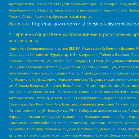
Артподготовка, Религиозная группа “Джамаат “Красный пахарь”, Колумбайн
Челебиджихана, Азов, Партия исламского возрождения Таджикистана, Народ
России, Айдар, Русский добровольческий корпус
Источник:
http://nac.gov.ru/terroristicheskie-i-ekstremistskie-
* Перечень общественных объединений и религиозных орг
деятельности:
Национал-большевистская партия, ВЕК РА, Рада земли Кубанской Духовно
Староверов-Инглингов, Нурджулар, К Богодержавию, Таблиги Джамаат, Сви
Карачая, Союз славян, Ат-Такфир Валь-Хиджра, Пит Буль, Национал-социал
Инициатива города Череповца, Духовно-Родовая Держава Русь, Русское н
нелегальной иммиграции, Кровь и Честь, О свободе совести и о религиоз
Футбольного Клуба Динамо, Файзрахманисты, Мусульманская религиозная о
им. Степана Бандеры, Братство, Белый Крест, Misanthropic division, Рели
объединение Атака, Мечеть Мирмамеда, Община Коренного Русского народа
Артподготовка, Штольц, В честь иконы Божией Матери Державная, Сектор 1
Славянских Сил Руси, Алля-Аят, Благотворительный пансионат Ак Умут, Русск
Патриотический клуб-Новокузнецк/РПК, Сибирский державный союз, Фонд б
Народное объединение русского движения, Народное движение Адат, Народ
Социалистических Районов, Meta Platforms Inc, Facebook, Instagram, Wha
движение, Невоград, Молодежное Демократическое Движение Весна, Верхов
депутатов Красноярского края, Этническое национальное объединение, ЛГ