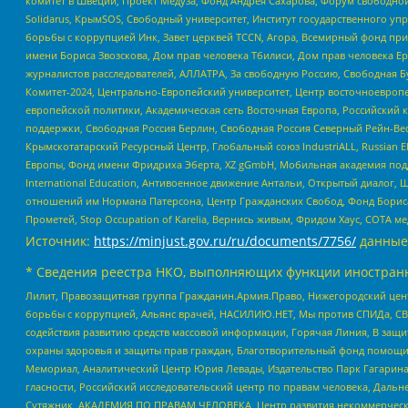
комитет в Швеции, Проект Медуза, Фонд Андрея Сахарова, Форум свободной 
Solidarus, КрымSOS, Свободный университет, Институт государственного у
борьбы с коррупцией Инк, Завет церквей TCCN, Агора, Всемирный фонд при
имени Бориса Звозскова, Дом прав человека Тбилиси, Дом прав человека Ер
журналистов расследователей, АЛЛАТРА, За свободную Россию, Свободная Б
Комитет-2024, Центрально-Европейский университет, Центр восточноевроп
европейской политики, Академическая сеть Восточная Европа, Российский к
поддержки, Свободная Россия Берлин, Свободная Россия Северный Рейн-Вест
Крымскотатарский Ресурсный Центр, Глобальный союз IndustriALL, Russian E
Европы, Фонд имени Фридриха Эберта, XZ gGmbH, Мобильная академия поддержк
International Education, Антивоенное движение Антальи, Открытый диало
отношений им Нормана Патерсона, Центр Гражданских Свобод, Фонд Бориса
Прометей, Stop Occupation of Karelia, Вернись живым, Фридом Хаус, СОТА 
Источник:
https://minjust.gov.ru/ru/documents/7756/
данные
* Сведения реестра НКО, выполняющих функции иностранн
Лилит, Правозащитная группа Гражданин.Армия.Право, Нижегородский цент
борьбы с коррупцией, Альянс врачей, НАСИЛИЮ.НЕТ, Мы против СПИДа, СВЕ
содействия развитию средств массовой информации, Горячая Линия, В защ
охраны здоровья и защиты прав граждан, Благотворительный фонд помощи ос
Мемориал, Аналитический Центр Юрия Левады, Издательство Парк Гагарина
гласности, Российский исследовательский центр по правам человека, Даль
Сутяжник, АКАДЕМИЯ ПО ПРАВАМ ЧЕЛОВЕКА, Центр развития некоммерческих