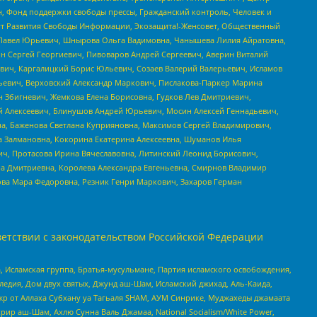
н, Фонд поддержки свободы прессы, Гражданский контроль, Человек и
тут Развития Свободы Информации, Экозащита!-Женсовет, Общественный
й Павел Юрьевич, Шнырова Ольга Вадимовна, Чанышева Лилия Айратовна,
ин Сергей Георгиевич, Пивоваров Андрей Сергеевич, Аверин Виталий
вич, Каргалицкий Борис Юльевич, Созаев Валерий Валерьевич, Исламов
льевич, Верховский Александр Маркович, Пислакова-Паркер Марина
н Збигневич, Жемкова Елена Борисовна, Гудков Лев Дмитриевич,
й Алексеевич, Блинушов Андрей Юрьевич, Мосин Алексей Геннадьевич,
а, Баженова Светлана Куприяновна, Максимов Сергей Владимирович,
а Залмановна, Кокорина Екатерина Алексеевна, Шуманов Илья
ч, Протасова Ирина Вячеславовна, Литинский Леонид Борисович,
а Дмитриевна, Королева Александра Евгеньевна, Смирнов Владимир
ова Мара Федоровна, Резник Генри Маркович, Захаров Герман
етствии с законодательством Российской Федерации
 Исламская группа, Братья-мусульмане, Партия исламского освобождения,
едия, Дом двух святых, Джунд аш-Шам, Исламский джихад, Аль-Каида,
жр от Аллаха Субхану уа Тагьаля SHAM, АУМ Синрике, Муджахеды джамаата
рир аш-Шам, Ахлю Сунна Валь Джамаа, National Socialism/White Power,