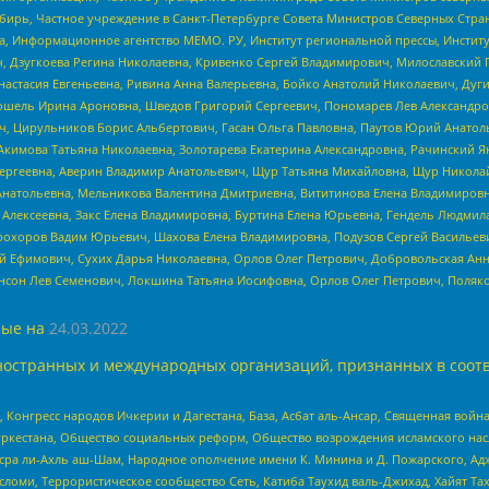
бирь, Частное учреждение в Санкт-Петербурге Совета Министров Северных Стра
а, Информационное агентство МЕМО. РУ, Институт региональной прессы, Инсти
ч, Дзугкоева Регина Николаевна, Кривенко Сергей Владимирович, Милославски
настасия Евгеньевна, Ривина Анна Валерьевна, Бойко Анатолий Николаевич, Дуг
ошель Ирина Ароновна, Шведов Григорий Сергеевич, Пономарев Лев Александро
ч, Цирульников Борис Альбертович, Гасан Ольга Павловна, Паутов Юрий Анато
Акимова Татьяна Николаевна, Золотарева Екатерина Александровна, Рачинский Я
Сергеевна, Аверин Владимир Анатольевич, Щур Татьяна Михайловна, Щур Никола
Анатольевна, Мельникова Валентина Дмитриевна, Вититинова Елена Владимировн
 Алексеевна, Закс Елена Владимировна, Буртина Елена Юрьевна, Гендель Людмил
рохоров Вадим Юрьевич, Шахова Елена Владимировна, Подузов Сергей Васильеви
й Ефимович, Сухих Дарья Николаевна, Орлов Олег Петрович, Добровольская Анн
нсон Лев Семенович, Локшина Татьяна Иосифовна, Орлов Олег Петрович, Поляк
ые на
24.03.2022
ностранных и международных организаций, признанных в соотв
нгресс народов Ичкерии и Дагестана, База, Асбат аль-Ансар, Священная война,
уркестана, Общество социальных реформ, Общество возрождения исламского насл
Нусра ли-Ахль аш-Шам, Народное ополчение имени К. Минина и Д. Пожарского, Ад
сломи, Террористическое сообщество Сеть, Катиба Таухид валь-Джихад, Хайят Тах