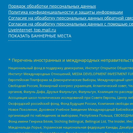
Порядок обработки персональных данных
Политика конфиденциальности и защиты информации
Согласие на обработку персональных данных обратной свя
Согласие на обработку персональных данных с помощью се
LiveInternet, top.mail.ru
ПОКАЗАТЬ БАННЕРНЫЕ МЕСТА
* Перечень иностранных и международных неправительств
Национальный фонд в поддержку демократии, Институт Открытое Общество
Институт Международных Отношений, MEDIA DEVELOPMENT INVESTMENT FUND,
Европейская Платформа за Демократические Выборы, Международный цент
Свободная Россия, Всемирный конгресс украинцев, Атлантический совет, Ч
органов, Фалунь Дафа, Друзья Фалуньгун, Фалуньгун, Коалиция по рассле
Ассоциация школ политических исследований при Совете Европы, Центр ли
Оксфордский российский фонд, Фонд Будущее России, Компания свободы ин
Новое Поколение, Духовное Учебное Заведение Международный Библейский
организаций по наблюдению за выборами, Республика Польша, СВОБОДНЫЙ
Фонд имени Генриха Бёлля, Stichting Bellingcat, Bellingcat Ltd, The Inside
Макдональда-Лорье, Украинская национальная федерация Канады, Декабрис