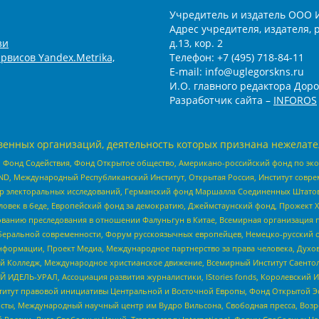
Учредитель и издатель ООО 
Адрес учредителя, издателя, р
зи
д.13, кор. 2
рвисов Yandex.Metrika,
Телефон: +7 (495) 718-84-11
E-mail: info@uglegorskns.ru
И.О. главного редактора Доро
Разработчик сайта –
INFOROS
енных организаций, деятельность которых признана нежелате
 Фонд Содействия, Фонд Открытое общество, Американо-российский фонд по э
 Международный Республиканский Институт, Открытая Россия, Институт совре
р электоральных исследований, Германский фонд Маршалла Соединенных Штатов
еловек в беде, Европейский фонд за демократию, Джеймстаунский фонд, Прожект
дованию преследования в отношении Фалуньгун в Китае, Всемирная организация 
беральной современности, Форум русскоязычных европейцев, Немецко-русский о
формации, Проект Медиа, Международное партнерство за права человека, Духов
 Колледж, Международное христианское движение, Всемирный Институт Саентол
 ИДЕЛЬ-УРАЛ, Ассоциация развития журналистики, IStories fonds, Королевск
r, Институт правовой инициативы Центральной и Восточной Европы, Фонд Открытой Э
ты, Международный научный центр им Вудро Вильсона, Свободная пресса, Возро