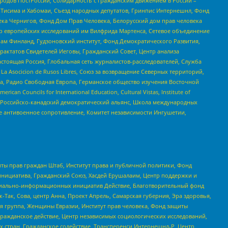
ародов ПостРоссии, Солидарность с гражданским движением в России –
в Тисима и Хабомаи, Съезд народных депутатов, Гринпис Интернешнл, Фонд
ека Чернигов, Фонд Дом Прав Человека, Белорусский дом прав человека
нтр европейских исследований им Вилфрида Мартенса, Сетевое объединение
Чам Финланд, Гудзоновский институт, Фонд Демократического Развития,
актатов Свидетелей Иеговы, Гражданский Совет, Центр анализа
астоящая Россия, Глобальная сеть журналистов-расследователей, Служба
a Asocicion de Rusos Libres, Союз за возвращение Северных территорий,
еста, Радио Свободная Европа, Германское общество изучения Восточной
ouncils for International Education, Cultural Vistas, Institute of
, Российско-канадский демократический альянс, Школа международных
е антивоенное сопротивление, Комитет независимости Ингушетии,
ты прав граждан Штаб, Институт права и публичной политики, Фонд
инициатива, Гражданский Союз, Хасдей Ерушалаим, Центр поддержки и
социально-информационных инициатив Действие, Благотворительный фонд
Так, Сова, центр Анна, Проект Апрель, Самарская губерния, Эра здоровья,
я группа, Женщины Евразии, Институт прав человека, Фонд защиты
Гражданское действие, Центр независимых социологических исследований,
стран, Гражданское содействие, Трансперенси Интернешнл-Р, Центр