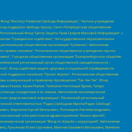
евосточное общественное движение "Маяк", Санкт-Петербургская ЛГБТ-инициативная группа "Выход", Инициативная группа ЛГБТ+ "Реверс", Алексеев Андрей Викторович, Бекбулатова Таисия Львовна, Беляев Иван Михайлович, Владыкина Елена Сергеевна, Гельман Марат Александрович, Никульшина Вероника Юрьевна, Толоконникова Надежда Андреевна, Шендерович Виктор Анатольевич, Общество с ограниченной ответственностью "Данное сообщение", Общество с ограниченной ответственностью Издательский дом "Новая глава", Айнбиндер Александра Александровна, Московский комьюнити-центр для ЛГБТ+инициатив, Благотворительный фонд развития филантропии, Deutsche Welle (Германия, Kurt-Schumacher-Strasse 3, 53113 Bonn), Борзунова Мария Михайловна, Воробьев Виктор Викторович, Голубева Анна Львовна, Константинова Алла Михайловна, Малкова Ирина Владимировна, Мурадов Мурад Абдулгалимович, Осетинская Елизавета Николаевна, Понасенков Евгений Николаевич, Ганапольский Матвей Юрьевич, Киселев Евгений Алексеевич, Борухович Ирина Григорьевна, Дремин Иван Тимофеевич, Дубровский Дмитрий Викторович, Красноярская региональная общественная организация поддержки и развития альтернативных образовательных технологий и межкультурных коммуникаций "ИНТЕРРА", Маяковская Екатерина Алексеевна, Фейгин Марк Захарович, Филимонов Андрей Викторович, Дзугкоева Регина Николаевна, Доброхотов Роман Александрович, Дудь Юрий Александрович, Елкин Сергей Владимирович, Кругликов Кирилл Игоревич, Сабунаева Мария Леонидовна, Семенов Алексей Владимирович, Шаинян Карен Багратович, Шульман Екатерина Михайловна, Асафьев Артур Валерьевич, Вахштайн Виктор Семенович, Венедиктов Алексей Алексеевич, Лушникова Екатерина Евгеньевна, Волков Леонид Михайлович, Невзоров Александр Глебович, Пархоменко Сергей Борисович, Сироткин Ярослав Николаевич, Кара-Мурза Владимир Владимирович, Баранова Наталья Владимировна, Гозман Леонид Яковлевич, Кагарлицкий Борис Юльевич, Климарев Михаил Валерьевич, Милов Владимир Станиславович, Автономная некоммерческая организация Краснодарский центр современного искусства "Типография", Моргенштерн Алишер Тагирович, Соболь Любовь Эдуардовна, Общество с ограниченной ответственностью "ЛИЗА НОРМ", Каспаров Гарри Кимович, Ходорковский Михаил Борисович, Общество с ограниченной ответственностью "Апрельские тезисы", Данилович Ирина Брониславовна, Кашин Олег Владимирович, Петров Николай Владимирович, Пивоваров Алексей Владимирович, Соколов Михаил Владимирович, Цветкова Юлия Владимировна, Чичваркин Евгений Александрович, Комитет против пыток/Команда против пыток, Общество с ограниченной ответственностью "Первый научный", Общество с ограниченной ответственностью "Вертолет и ко", Белоцерковская Вероника Борисовна, Кац Максим Евгеньевич, Лазарева Татьяна Юрьевна, Шаведдинов Руслан Табризович, Яшин Илья Валерьевич, Общество с ограниченной ответственностью "Иноагент ААВ", Алешковский Дмитрий Петрович, Альбац Евгения Марковна, Быков Дмитрий Львович, Галямина Юлия Евгеньевна, Лойко Сергей Леонидович, Мартынов Кирилл Константинович, Медведев Сергей Александрович, Крашенинников Федор Геннадиевич, Гордеева Катерина Вл