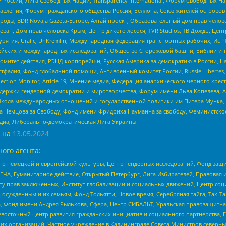
России, Лига Свободных Наций, Transparеncy International, Форум Свободных Н
правления, Форум гражданского общества Россия, Беллона, Союз жителей острово
роды, BDR Novaja Gazeta-Europe, Алтай проект, Образовательный дом прав челов
еван, Дом прав человека Крым, Центр дикого лосося, TVR Studios, ТВ Дождь, Це
урятия, Uralic, UnKremlin, Международная федерация транспортных рабочих, Ист
ейских и международных исследований, Общество Сторожевой башни, Библии и тр
омитет действия, РЭНД корпорейшн, Русская Америка за демократию в России, Н
фалия, Фонд глобальной помощи, Антивоенный комитет России, Russie-Libertes, L
lection Monitor, Article 19, Мнение медиа, Федерация анархического черного кр
и гендерной демократии и миротворчества, Форум имени Льва Копелева, American C
г, Школа международных отношений и государственной политики им Питера Мунка
 Немцова за Свободу, Фонд имени Фридриха Науманна за свободу, Феминистско
медиа, Либерально-демократическая Лига Украины
 на
13.05.2024
ого агента:
р немецкой и европейской культуры, Центр гендерных исследований, Фонд защи
ЧА, Гуманитарное действие, Открытый Петербург, Лига Избирателей, Правовая 
иту прав заключенных, Институт глобализации и социальных движений, Центр 
ужденным и их семьям, Фонд Тольятти, Новое время, Серебряная тайга, Так-Так-
, Фонд имени Андрея Рылькова, Сфера, Центр СИБАЛЬТ, Уральская правозащитна
невосточный центр развития гражданских инициатив и социального партнерства, 
 организаций, Частное учреждение в Калининграде Совета Министров северных 