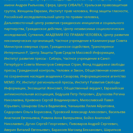
имени Андрея Рылькова, Сфера, Центр СИБАЛЬТ, Уральская правозащитная
группа, Женщины Евразии, Институт прав человека, Фонд защиты гласности,
Российский исследовательский центр по правам человека,
Дальневосточный центр развития гражданских инициатив и социального
партнерства, Гражданское действие, Центр независимых социологических
исследований, Сутяжник, АКАДЕМИЯ ПО ПРАВАМ ЧЕЛОВЕКА, Центр развития
некоммерческих организаций, Частное учреждение в Калининграде Совета
Министров северных стран, Гражданское содействие, Трансперенси
Интернешнл-Р, Центр Защиты Прав Средств Массовой Информации,
Институт развития прессы - Сибирь, Частное учреждение в Санкт-
Петербурге Совета Министров Северных Стран, Фонд поддержки свободы
прессы, Гражданский контроль, Человек и Закон, Общественная комиссия
по сохранению наследия академика Сахарова, Информационное агентство
МЕМО. РУ, Институт региональной прессы, Институт Развития Свободы
Информации, Экозащита!-Женсовет, Общественный вердикт, Евразийская
антимонопольная ассоциация, Бедушев Петр Петрович, Дзугкоева Регина
Николаевна, Кривенко Сергей Владимирович, Милославский Павел
Юрьевич, Шнырова Ольга Вадимовна, Чанышева Лилия Айратовна,
Сидорович Ольга Борисовна, Туровский Александр Алексеевич, Васильева
Анастасия Евгеньевна, Ривина Анна Валерьевна, Бойко Анатолий
Николаевич, Дугин Сергей Георгиевич, Пивоваров Андрей Сергеевич,
Аверин Виталий Евгеньевич, Барахоев Магомед Бекханович, Шарипков