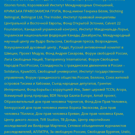
IStories fonds, Королевский Институт Международных Отношений,
КРИМСЬКА ПРАВОЗАХИСНА ГРУПА, Фонд имени Генриха Бёлля, Stichting
Bellingcat, Bellingcat Ltd, The Insider, Институт правовой инициативы
Центральной и Восточной Европы, Фонд Открытой Эстонии, Calvert 22
Foundation, Канадский украинский конгресс, Институт Макдональда-Лорье,
Украинская национальная федерация Канады, Декабристы, Международный
научный центр им Вудро Вильсона, Свободная пресса, Возрождение,
Всеукраинский духовный центр , Риддл, Русский антивоенный комитет в
Швеции, Проект Медуза, Фонд Андрея Сахарова, Форум свободной России,
Лига Свободных Наций, Transparеncy International, Форум Свободных
Народов ПостРоссии, Солидарность с гражданским движением в России –
Solidarus, КрымSOS, Свободный университет, Институт государственного
управления, Форум гражданского общества Россия, Беллона, Союз жителей
островов Тисима и Хабомаи, Съезд народных депутатов, Гринпис
Интернешнл, Фонд борьбы с коррупцией Инк, Завет церквей TCCN, Агора,
Всемирный фонд природы, BDR Novaja Gazeta-Europe, Алтай проект,
Образовательный дом прав человека Чернигов, Фонд Дом Прав Человека,
Белорусский дом прав человека имени Бориса Звозскова, Дом прав
человека Тбилиси, Дом прав человека Ереван, Дом прав человека Крым,
Центр дикого лосося, TVR Studios, ТВ Дождь, Центр европейских
исследований им Вилфрида Мартенса, Сетевое объединение журналистов
расследователей, АЛЛАТРА, За свободную Россию, Свободная Бурятия, Uralic,