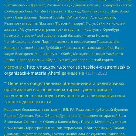
Чистопольский Джамаат, Рохнамо ба суи давлати исломи, Террористическое
сообщество Сеть, Катиба Таухид валь-Джихад, Хайят Тахрир аш-Шам, Ахлю
Сунна Валь Джамаа, National Socialism/White Power, Артподготовка,
Религиозная группа “Джамаат “Красный пахарь”, Колумбайн, Хатлонский
джамаат, Мусульманская религиозная группа п. Кушкуль г. Оренбург,
Крымско-татарский добровольческий батальон имени Номана
Челебиджихана, Азов, Партия исламского возрождения Таджикистана,
Народная самооборона, Дуббайский джамаат, московская ячейка, Батал-
Хаджи Белхороев, Маньяки Культ Убийц, Молодёжь Которая Улыбается,
Легион Свобода России, Айдар, Русский добровольческий корпус
Источник:
http://nac.gov.ru/terroristicheskie-i-ekstremistskie-
organizacii-i-materialy.html
данные на
16.11.2023
* Перечень общественных объединений и религиозных
организаций в отношении которых судом принято
вступившее в законную силу решение о ликвидации или
запрете деятельности:
Национал-большевистская партия, ВЕК РА, Рада земли Кубанской Духовно
Родовой Державы Русь, Община Духовного Управления Асгардской Веси
Беловодья, Славянская Община Капища Веды Перуна, Мужская Духовная
Семинария Староверов-Инглингов, Нурджулар, К Богодержавию, Таблиги
Джамаат, Свидетели Иеговы, Русское национальное единство, Национал-