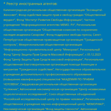
* Реестр иностранных агентов:
Калининградская региональная общественная организация "Экозащита!-Женсовет", Фонд содействия защите прав и свобод граждан "Общественный вердикт", Фонд "Институт Развития Свободы Информации", Частное учреждение "Информационное агентство МЕМО. РУ", Региональная общественная организация "Общественная комиссия по сохранению наследия академика Сахарова", Фонд поддержки свободы прессы, Санкт-Петербургская общественная правозащитная организация "Гражданский контроль", Межрегиональная общественная организация "Информационно-просветительский центр "Мемориал", Региональный Фонд "Центр Защиты Прав Средств Массовой Информации", с 05.12.2023 Фонд "Центр Защиты Прав Средств массовой информации", Региональная общественная благотворительная организация помощи беженцам и мигрантам "Гражданское содействие", Негосударственное образовательное учреждение дополнительного профессионального образования (повышение квалификации) специалистов "АКАДЕМИЯ ПО ПРАВАМ ЧЕЛОВЕКА", Свердловская региональная общественная организация "Сутяжник", Автономная некоммерческая организация "Центр независимых социологических исследований", Союз общественных объединений "Российский исследовательский центр по правам человека", Региональное общественное учреждение научно-информационный центр "МЕМОРИАЛ", Некоммерческая организация "Фонд защиты гласности", Автономная некоммерческая организация "Институт прав человека", Городская общественная организация "Екатеринбургское общество "МЕМОРИАЛ", Городская общественная организация "Рязанское историко-просветительское и правозащитное общество "Мемориал" (Рязанский Мемориал), Челябинский региональный орган общественной самодеятельности – женское общественное объединение "Женщины Евразии", Челябинский региональный орган общественной самодеятельности "Уральская правозащитная группа", Фонд содействия защите здоровья и социальной справедливости имени Андрея Рылькова, Автономная Некоммерческая Организация "Аналитический Центр Юрия Левады", Автономная некоммерческая организация социальной поддержки населения "Проект Апрель", Региональная общественная организация помощи женщинам и детям, находящимся в кризисной ситуации "Информационно-методический центр "Анна", Фонд содействия развитию массовых коммуникаций и правовому просвещению "Так-так-Так", Фонд содействия устойчивому развитию "Серебряная тайга", Свердловский региональный общественный фонд социальных проектов "Новое время", "Idel.Реалии", Кавказ.Реалии, Крым.Реалии, Телеканал Настоящее Время, Татаро-башкирская служба Радио Свобода (Azatliq Radiosi), Радио Свободная Европа/Радио Свобода (PCE/PC), "Сибирь.Реалии", "Фактограф", Благотворительный фонд помощи осужденным и их семьям, Автономная некоммерческая организация "Институт глобализации и социальных движений", Фонд "В защиту прав заключенных", Частное учреждение "Центр поддержки и содействия развитию средств массовой информации", Пензенский региональный общественный благотворительный фонд "Гражданский союз", "Север.Реалии", Некоммерческая организация Фонд "Правовая инициатива", Общество с ограниченной ответственностью "Радио Свободная Европа/Радио Свобода", Чешское информационное агентство "MEDIUM-ORIENT", Красноярская региональная общественная организация "Мы против СПИДа", Камалягин Денис Николаевич, Маркелов Сергей Евгеньевич, Пономарев Лев Александрович, Савицкая Людмила Алексеевна, Автономная некоммерческая организация "Центр по работе с проблемой насилия "НАСИЛИЮ.НЕТ", Межрегиональный профессиональный союз работников здравоохранения "Альянс врачей", Юридическое лицо, зарегистрированное в Латвийской Республике, SIA "Medusa Project" (регистрационный номер 40103797863, дата регистрации 10.06.2014), Некоммерческая организация "Фонд по борьбе с коррупцией", Автономная некоммерческая организация "Институт права и публичной политики", Баданин Роман Сергеевич, Гликин Максим Александрович, Железнова Мария Михайловна, Лукьянова Юлия Сергеевна, Маетная Елизавета Витальевна, Маняхин Петр Борисович, Чуракова Ольга Владимировна, Ярош Юлия Петровна, Юридическое лицо "The Insider SIA", зарегистрированное в Риге, Латвийская Республика (дата регистрации 26.06.2015), являющееся администратором доменного имени интернет-издания "The Insider SIA", https://theins.ru, Постернак Алексей Евгеньевич, Рубин Михаил Аркадьевич, Анин Роман Александрович, Юридическое лицо Istories fonds, зарегистрированное в Латвийской Республике (регистрационный номер 50008295751, дата регистрации 24.02.2020), Великовский Дмитрий Александрович, Долинина Ирина Николаевна, Мароховская Алеся Алексеевна, Шлейнов Роман Юрьевич, Шмагун Олеся Валентиновна, Общество с ограниченной ответственностью "Альтаир 2021", Общество с ограниченной ответственностью "Вега 2021", Общество с ограниченной ответственностью "Главный редактор 2021", Общество с ограниченной ответственностью "Ромашки монолит", Важенков Артем Валерьевич, Ивановская областная общественная организация "Центр гендерных исследований", Гурман Юрий Альбертович, Медиапроект "ОВД-Инфо", Егоров Владимир Владимирович, Жилинский Владимир Александрович, Общество с ограниченной ответственностью "ЗП", Иванова София Юрьевна, Карезина Инна Павловна, Кильтау Екатерина Викторовна, Петров Алексей Викторович, Пискунов Сергей Евгеньевич, Смирнов Сергей Сергеевич, Тихонов Михаил Сергеевич, Общество с ограниченной ответственностью "ЖУРНАЛИСТ-ИНОСТРАННЫЙ АГЕНТ", Арапова Галина Юрьевна, Вольтская Татьяна Анатольевна, Американская компания "Mason G.E.S. Anonymous Foundation" (США), являющаяся владельцем интернет-издания https://mnews.world/, Компания "Stichting Bellingcat", зарегистрированная в Нидерландах (дата регистрации 11.07.2018), Захаров Андрей Вячеславович, Клепиковская Екатерина Дмитриевна, Общество с ограниченной ответственностью "МЕМО", Перл Роман Александрович, Симонов Евгений Алексеевич, Соловьева Елена Анатольевна, Сотников Даниил Владимирович, Сурначева Елизавета Дмитриевна, Автономная некоммерческая организация по защите прав человека и информированию населения "Якутия – Наше Мнение", Общество с ограниченной ответственностью "Москоу диджитал медиа", с 26.01.2023 Общество с ограниченной ответственностью "Чайка Белые сады", Ветошкина Валерия Валерьевна, Заговора Максим Александрович, Межрегиональное общественное движение "Российская ЛГБТ - сеть", Оленичев Максим Владимирович, Павлов Иван Юрьевич, Скворцова Елена Сергеевна, Общество с ограниченной ответственностью "Как бы инагент", Кочетков Игорь Викторович, Общество с ограниченной ответственностью "Честные выборы", Еланчик Олег Александрович, Общество с ограниченной ответственностью "Нобелевский призыв", Гималова Регина Эмилевна, Григорьев Андрей Валерьевич, Григорьева Алина Александровна, Ассоциация по содействию защите прав призывников, альтернативнослужащих и военнослужащих "Правозащитная группа "Гражданин.Армия.Право", Хисамова Регина Фаритовна, Автономная некоммерческая организация по реализации социально-правовых программ "Лилит", Дальневосточное общественное движение "Маяк", Санкт-Петербургская ЛГБТ-инициативная группа "Выход", Инициативная группа ЛГБТ+ "Реверс", Алексеев Андрей Викторович, Бекбулатова Таисия Львовна, Беляев Иван Михайлович, Владыкина Елена Сергеевна, Гельман Марат Александрович, Никульшина Вероника Юрьевна, Толоконникова Надежда Андреевна, Шендерович Виктор Анатольевич, Общество с ограниченной ответственностью "Данное сообщение", Общество с ограниченной ответственностью Издательский дом "Новая глава", Айнбиндер Александра Александровна, Московский комьюнити-центр для ЛГБТ+инициатив, Благотворительный фонд развития филантропии, Deutsche Welle (Германия, Kurt-Schumacher-Strasse 3, 53113 Bonn), Борзунова Мария Михайловна, Воробьев Виктор Викторович, Голубева Анна Львовна, Константинова Алла Михайловна, Малкова Ирина Владимировна, Мурадов Мурад Абдулгалимович, Осетинская Елизавета Николаевна, Понасенков Евгений Николаевич, Ганапольский Матвей Юрьевич, Киселев Евгений Алексеевич, Борухович Ирина Григорьевна, Дремин Иван Тимофеевич, Дубровский Дмитрий Викторович, Красноярская региональная общественная организация поддержки и развития альтернативных образовательных технологий и межкультурных коммуникаций "ИНТЕРРА", Маяковская Екатерина Алексеевна, Фейгин Марк Захарович, Филимонов Андрей Викторович, Дзугкоева Регина Николаевна, Доброхотов Роман Александрович, Дудь Юрий Александрович, Елкин Сергей Владимирович, Кругликов Кирилл Игоревич, Сабунаева Мария Леонидовна, Семенов Алексей Владимирович, Шаинян Карен Багратович, Шульман Екатерина Михайловна, Асафьев Артур Валерьевич, Вахштайн Виктор Семенович, Венедиктов Алексей Алексеевич, Лушникова Екатерина Евгеньевна, Волков Леонид Михайлович, Невзоров Александр Глебович, Пархоменко Сергей Борисович, Сироткин Ярослав Николаевич, Кара-Мурза Владимир Владимирович, Баранова Наталья Владимировна, Гозман Леонид Яковлевич, Кагарлицкий Борис Юльевич, Климарев Михаил Валерьевич, Милов Владимир Станиславович, Автономная некоммерческая организация Краснодарский центр современного искусства "Типография", Моргенштерн Алишер Тагирович, Соболь Любовь Эдуардовна, Общество с ограниченной ответственностью "ЛИЗА НОРМ", Каспаров Гарри Кимович, Ходорковский Михаил Борисович, Общество с ограниченной ответственностью "Апрельские тезисы", Данилович Ирина Брониславовна, Кашин Олег Владимирович, Петров Николай Владимирович, Пивоваров Алексей Владимирович, Соколов Михаил Владимирович, Цветкова Юлия Владимировна, Чичваркин Евгений Александрович, Комитет против пыток/Команда против пыток, Общество с ограниченной ответственностью "Первый научный", Общество с ограниченной ответственностью "Вертолет и ко", Белоцерковская Вероника Борисовна, Кац Максим Евгеньевич, Лазарева Татьяна Юрьевна, Шаведдинов Руслан Табризович, Яшин Илья Валерьевич, Общество с ограниченной ответственностью "Иноагент ААВ", Алешковский Дмитрий Петрович, Альбац Евгения Марковна, Быков Дмитрий Львович, Галямина Юлия Евгеньевна, Лойко Сергей Леонидович, Мартынов Кирилл Константинович, Медведев Сергей Александрович, Крашенинников Федор Геннадиевич, Гордеева Катерина Вл