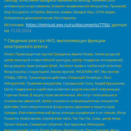
Свободу, Фонд имени Фридриха Науманна за свободу, Феминистское
антивоенное сопротивление, Комитет независимости Ингушетии, Прометей,
Stop Occupation of Karelia, Вернись живым, Фридом Хаус, СОТА медиа,
Либерально-демократическая Лига Украины
Источник:
https://minjust.gov.ru/ru/documents/7756/
данные
на
13.05.2024
* Сведения реестра НКО, выполняющих функции
иностранного агента:
Лилит, Правозащитная группа Гражданин.Армия.Право, Нижегородский
центр немецкой и европейской культуры, Центр гендерных исследований,
Фонд защиты прав граждан Штаб, Институт права и публичной политики,
Фонд борьбы с коррупцией, Альянс врачей, НАСИЛИЮ.НЕТ, Мы против
СПИДа, СВЕЧА, Гуманитарное действие, Открытый Петербург, Лига
Избирателей, Правовая инициатива, Гражданский Союз, Хасдей Ерушалаим,
Центр поддержки и содействия развитию средств массовой информации,
Горячая Линия, В защиту прав заключенных, Институт глобализации и
социальных движений, Центр социально-информационных инициатив
Действие, Благотворительный фонд охраны здоровья и защиты прав
граждан, Благотворительный фонд помощи осужденным и их семьям, Фонд
Тольятти, Новое время, Серебряная тайга, Так-Так-Так, Сова, центр Анна,
Проект Апрель, Самарская губерния, Эра здоровья, Мемориал,
Аналитический Центр Юрия Левады, Издательство Парк Гагарина, Фонд