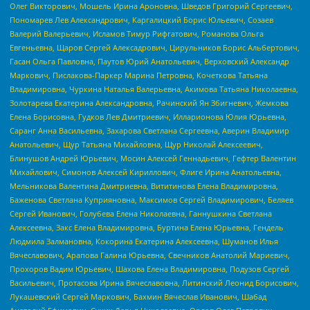
Олег Викторович, Мошель Ирина Ароновна, Шведов Григорий Сергеевич,
Пономарев Лев Александрович, Каргалицкий Борис Юльевич, Созаев
Валерий Валерьевич, Исламов Тимур Рифгатович, Романова Ольга
Евгеньевна, Щаров Сергей Алексадрович, Цирульников Борис Альбертович,
Гасан Ольга Павловна, Паутов Юрий Анатольевич, Верховский Александр
Маркович, Пислакова-Паркер Марина Петровна, Кочеткова Татьяна
Владимировна, Чуркина Наталья Валерьевна, Акимова Татьяна Николаевна,
Золотарева Екатерина Александровна, Рачинский Ян Збигневич, Жемкова
Елена Борисовна, Гудков Лев Дмитриевич, Илларионова Юлия Юрьевна,
Саранг Анна Васильевна, Захарова Светлана Сергеевна, Аверин Владимир
Анатольевич, Щур Татьяна Михайловна, Щур Николай Алексеевич,
Блинушов Андрей Юрьевич, Мосин Алексей Геннадьевич, Гефтер Валентин
Михайлович, Симонов Алексей Кириллович, Флиге Ирина Анатольевна,
Мельникова Валентина Дмитриевна, Вититинова Елена Владимировна,
Баженова Светлана Куприяновна, Максимов Сергей Владимирович, Беляев
Сергей Иванович, Голубева Елена Николаевна, Ганнушкина Светлана
Алексеевна, Закс Елена Владимировна, Буртина Елена Юрьевна, Гендель
Людмила Залмановна, Кокорина Екатерина Алексеевна, Шуманов Илья
Вячеславович, Арапова Галина Юрьевна, Свечников Анатолий Мариевич,
Прохоров Вадим Юрьевич, Шахова Елена Владимировна, Подузов Сергей
Васильевич, Протасова Ирина Вячеславовна, Литинский Леонид Борисович,
Лукашевский Сергей Маркович, Бахмин Вячеслав Иванович, Шабад