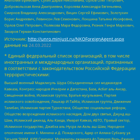
Анатолий Ефимович, Сухих Дарья Николаевна, Орлов Олег Петрович,
Добровольская Анна Дмитриевна, Королева Александра Евгеньевна,
Смирнов Владимир Александрович, Вицин Сергей Ефимович, Золотухин
Борис Андреевич, Левинсон Лев Семенович, Локшина Татьяна Иосифовна,
Орлов Олег Петрович, Полякова Мара Федоровна, Резник Генри Маркович,
Захаров Герман Константинович
Источник:
http://unro.minjust.ru/NKOForeignAgent.aspx
данные на
24.03.2022
* Единый федеральный список организаций, в том числе
иностранных и международных организаций, признанных
в соответствии с законодательством Российской Федерации
террористическими:
Высший военный Маджлисуль Шура Объединенных сил моджахедов
Кавказа, Конгресс народов Ичкерии и Дагестана, База, Асбат аль-Ансар,
Священная война, Исламская группа, Братья-мусульмане, Партия
исламского освобождения, Лашкар-И-Тайба, Исламская группа, Движение
Талибан, Исламская партия Туркестана, Общество социальных реформ,
Общество возрождения исламского наследия, Дом двух святых, Джунд аш-
Шам, Исламский джихад, Аль-Каида, Имарат Кавказ, АБТО, Правый сектор,
Исламское государство, Джабха аль-Нусра ли-Ахль аш-Шам, Народное
ополчение имени К. Минина и Д. Пожарского, Аджр от Аллаха Субхану уа
Тагьаля SHAM, АУМ Синрике, Муджахеды джамаата Ат-Тавхида Валь-Джихад,