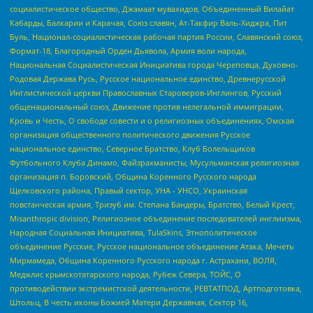
социалистическое общество, Джамаат мувахидов, Объединенный Вилайат
Кабарды, Балкарии и Карачая, Союз славян, Ат-Такфир Валь-Хиджра, Пит
Буль, Национал-социалистическая рабочая партия России, Славянский союз,
Формат-18, Благородный Орден Дьявола, Армия воли народа,
Национальная Социалистическая Инициатива города Череповца, Духовно-
Родовая Держава Русь, Русское национальное единство, Древнерусской
Инглистической церкви Православных Староверов-Инглингов, Русский
общенациональный союз, Движение против нелегальной иммиграции,
Кровь и Честь, О свободе совести и о религиозных объединениях, Омская
организация общественного политического движения Русское
национальное единство, Северное Братство, Клуб Болельщиков
Футбольного Клуба Динамо, Файзрахманисты, Мусульманская религиозная
организация п. Боровский, Община Коренного Русского народа
Щелковского района, Правый сектор, УНА - УНСО, Украинская
повстанческая армия, Тризуб им. Степана Бандеры, Братство, Белый Крест,
Misanthropic division, Религиозное объединение последователей инглиизма,
Народная Социальная Инициатива, TulaSkins, Этнополитическое
объединение Русские, Русское национальное объединение Атака, Мечеть
Мирмамеда, Община Коренного Русского народа г. Астрахани, ВОЛЯ,
Меджлис крымскотатарского народа, Рубеж Севера, ТОЙС, О
противодействии экстремистской деятельности, РЕВТАТПОД, Артподготовка,
Штольц, В честь иконы Божией Матери Державная, Сектор 16,