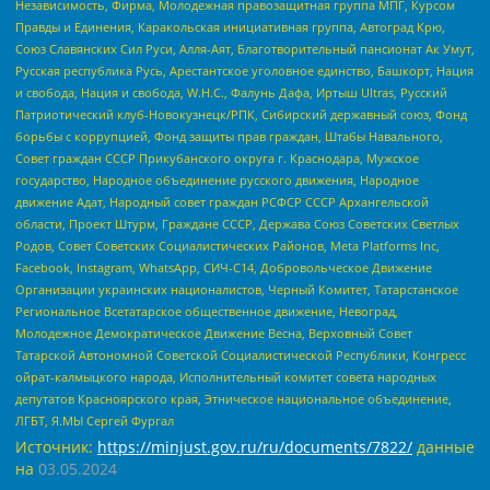
Независимость, Фирма, Молодежная правозащитная группа МПГ, Курсом
Правды и Единения, Каракольская инициативная группа, Автоград Крю,
Союз Славянских Сил Руси, Алля-Аят, Благотворительный пансионат Ак Умут,
Русская республика Русь, Арестантское уголовное единство, Башкорт, Нация
и свобода, Нация и свобода, W.H.С., Фалунь Дафа, Иртыш Ultras, Русский
Патриотический клуб-Новокузнецк/РПК, Сибирский державный союз, Фонд
борьбы с коррупцией, Фонд защиты прав граждан, Штабы Навального,
Совет граждан СССР Прикубанского округа г. Краснодара, Мужское
государство, Народное объединение русского движения, Народное
движение Адат, Народный совет граждан РСФСР СССР Архангельской
области, Проект Штурм, Граждане СССР, Держава Союз Советских Светлых
Родов, Совет Советских Социалистических Районов, Meta Platforms Inc,
Facebook, Instagram, WhatsApp, СИЧ-С14, Добровольческое Движение
Организации украинских националистов, Черный Комитет, Татарстанское
Региональное Всетатарское общественное движение, Невоград,
Молодежное Демократическое Движение Весна, Верховный Совет
Татарской Автономной Советской Социалистической Республики, Конгресс
ойрат-калмыцкого народа, Исполнительный комитет совета народных
депутатов Красноярского края, Этническое национальное объединение,
ЛГБТ, Я.МЫ Сергей Фургал
Источник:
https://minjust.gov.ru/ru/documents/7822/
данные
на
03.05.2024