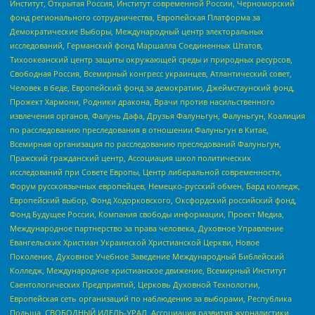
Институт, Открытая Россия, Институт современной России, Черноморский
фонд регионального сотрудничества, Европейская Платформа за
Демократические Выборы, Международный центр электоральных
исследований, Германский фонд Маршалла Соединенных Штатов,
Тихоокеанский центр защиты окружающей среды и природных ресурсов,
Свободная Россия, Всемирный конгресс украинцев, Атлантический совет,
Человек в беде, Европейский фонд за демократию, Джеймстаунский фонд,
Прожект Хармони, Родники дракона, Врачи против насильственного
извлечения органов, Фалунь Дафа, Друзья Фалуньгун, Фалуньгун, Коалиция
по расследованию преследования в отношении Фалуньгун в Китае,
Всемирная организация по расследованию преследований Фалуньгун,
Пражский гражданский центр, Ассоциация школ политических
исследований при Совете Европы, Центр либеральной современности,
Форум русскоязычных европейцев, Немецко-русский обмен, Бард колледж,
Европейский выбор, Фонд Ходорковского, Оксфордский российский фонд,
Фонд Будущее России, Компания свободы информации, Проект Медиа,
Международное партнерство за права человека, Духовное Управление
Евангельских Христиан Украинской Христианской Церкви, Новое
Поколение, Духовное Учебное Заведение Международный Библейский
Колледж, Международное христианское движение, Всемирный Институт
Саентологических Предприятий, Церковь Духовной Технологии,
Европейская сеть организаций по наблюдению за выборами, Республика
Польша, СВОБОДНЫЙ ИДЕЛЬ-УРАЛ, Ассоциация развития журналистики,