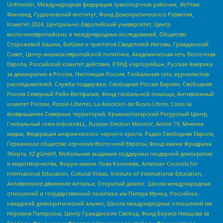
UnKremlin, Международная федерация транспортных рабочих, ИстЧам
Финланд, Гудзоновский институт, Фонд Демократического Развития,
Комитет-2024, Центрально-Европейский университет, Центр
восточноевропейских и международных исследований, Общество
Сторожевой башни, Библии и трактатов Свидетелей Иеговы, Гражданский
Совет, Центр анализа европейской политики, Академическая сеть Восточная
Европа, Российский комитет действия, РЭНД корпорейшн, Русская Америка
за демократию в России, Настоящая Россия, Глобальная сеть журналистов-
расследователей, Служба поддержки, Свободная Россия Берлин, Свободная
Россия Северный Рейн-Вестфалия, Фонд глобальной помощи, Антивоенный
комитет России, Russie-Libertes, La Asocicion de Rusos Libres, Союз за
возвращение Северных территорий, Крымскотатарский Ресурсный Центр,
Глобальный союз IndustriALL, Russian Election Monitor, Article 19, Мнение
медиа, Федерация анархического черного креста, Радио Свободная Европа,
Германское общество изучения Восточной Европы, Фонд имени Фридриха
Эберта, XZ gGmbH, Мобильная академия поддержки гендерной демократии
и миротворчества, Форум имени Льва Копелева, American Councils for
International Education, Cultural Vistas, Institute of International Education,
Антивоенное движение Антальи, Открытый диалог, Школа международных
отношений и государственной политики им Питера Мунка, Российско-
канадский демократический альянс, Школа международных отношений им
Нормана Патерсона, Центр Гражданских Свобод, Фонд Бориса Немцова за