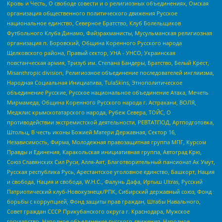
Кровь и Честь, О свободе совести и о религиозных объединениях, Омская
организация общественного политического движения Русское
национальное единство, Северное Братство, Клуб Болельщиков
Футбольного Клуба Динамо, Файзрахманисты, Мусульманская религиозная
организация п. Боровский, Община Коренного Русского народа
Щелковского района, Правый сектор, УНА - УНСО, Украинская
повстанческая армия, Тризуб им. Степана Бандеры, Братство, Белый Крест,
Misanthropic division, Религиозное объединение последователей инглиизма,
Народная Социальная Инициатива, TulaSkins, Этнополитическое
объединение Русские, Русское национальное объединение Атака, Мечеть
Мирмамеда, Община Коренного Русского народа г. Астрахани, ВОЛЯ,
Меджлис крымскотатарского народа, Рубеж Севера, ТОЙС, О
противодействии экстремистской деятельности, РЕВТАТПОД, Артподготовка,
Штольц, В честь иконы Божией Матери Державная, Сектор 16,
Независимость, Фирма, Молодежная правозащитная группа МПГ, Курсом
Правды и Единения, Каракольская инициативная группа, Автоград Крю,
Союз Славянских Сил Руси, Алля-Аят, Благотворительный пансионат Ак Умут,
Русская республика Русь, Арестантское уголовное единство, Башкорт, Нация
и свобода, Нация и свобода, W.H.С., Фалунь Дафа, Иртыш Ultras, Русский
Патриотический клуб-Новокузнецк/РПК, Сибирский державный союз, Фонд
борьбы с коррупцией, Фонд защиты прав граждан, Штабы Навального,
Совет граждан СССР Прикубанского округа г. Краснодара, Мужское
государство, Народное объединение русского движения, Народное