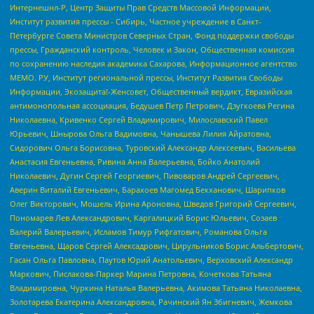
Интернешнл-Р, Центр Защиты Прав Средств Массовой Информации,
Институт развития прессы - Сибирь, Частное учреждение в Санкт-
Петербурге Совета Министров Северных Стран, Фонд поддержки свободы
прессы, Гражданский контроль, Человек и Закон, Общественная комиссия
по сохранению наследия академика Сахарова, Информационное агентство
МЕМО. РУ, Институт региональной прессы, Институт Развития Свободы
Информации, Экозащита!-Женсовет, Общественный вердикт, Евразийская
антимонопольная ассоциация, Бедушев Петр Петрович, Дзугкоева Регина
Николаевна, Кривенко Сергей Владимирович, Милославский Павел
Юрьевич, Шнырова Ольга Вадимовна, Чанышева Лилия Айратовна,
Сидорович Ольга Борисовна, Туровский Александр Алексеевич, Васильева
Анастасия Евгеньевна, Ривина Анна Валерьевна, Бойко Анатолий
Николаевич, Дугин Сергей Георгиевич, Пивоваров Андрей Сергеевич,
Аверин Виталий Евгеньевич, Барахоев Магомед Бекханович, Шарипков
Олег Викторович, Мошель Ирина Ароновна, Шведов Григорий Сергеевич,
Пономарев Лев Александрович, Каргалицкий Борис Юльевич, Созаев
Валерий Валерьевич, Исламов Тимур Рифгатович, Романова Ольга
Евгеньевна, Щаров Сергей Алексадрович, Цирульников Борис Альбертович,
Гасан Ольга Павловна, Паутов Юрий Анатольевич, Верховский Александр
Маркович, Пислакова-Паркер Марина Петровна, Кочеткова Татьяна
Владимировна, Чуркина Наталья Валерьевна, Акимова Татьяна Николаевна,
Золотарева Екатерина Александровна, Рачинский Ян Збигневич, Жемкова