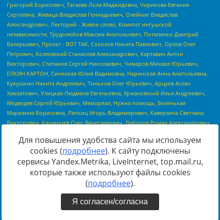
Для повышения удобства сайта мы используем
cookies (
подробнее
). К сайту подключены
сервисы Yandex.Metrika, LiveInternet, top.mail.ru,
Источник:
https://minjust.gov.ru/uploaded/files/reestr-
которые также используют файлы cookies
inostrannyih-agentov-22-03-2024.pdf
данные на
22.03.2024
(
подробнее
).
Я согласен/согласна