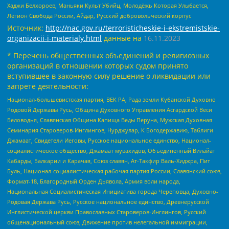
Хаджи Белхороев, Маньяки Культ Убийц, Молодёжь Которая Улыбается,
Легион Свобода России, Айдар, Русский добровольческий корпус
Источник:
http://nac.gov.ru/terroristicheskie-i-ekstremistskie-
organizacii-i-materialy.html
данные на
16.11.2023
* Перечень общественных объединений и религиозных
организаций в отношении которых судом принято
вступившее в законную силу решение о ликвидации или
запрете деятельности:
Национал-большевистская партия, ВЕК РА, Рада земли Кубанской Духовно
Родовой Державы Русь, Община Духовного Управления Асгардской Веси
Беловодья, Славянская Община Капища Веды Перуна, Мужская Духовная
Семинария Староверов-Инглингов, Нурджулар, К Богодержавию, Таблиги
Джамаат, Свидетели Иеговы, Русское национальное единство, Национал-
социалистическое общество, Джамаат мувахидов, Объединенный Вилайат
Кабарды, Балкарии и Карачая, Союз славян, Ат-Такфир Валь-Хиджра, Пит
Буль, Национал-социалистическая рабочая партия России, Славянский союз,
Формат-18, Благородный Орден Дьявола, Армия воли народа,
Национальная Социалистическая Инициатива города Череповца, Духовно-
Родовая Держава Русь, Русское национальное единство, Древнерусской
Инглистической церкви Православных Староверов-Инглингов, Русский
общенациональный союз, Движение против нелегальной иммиграции,