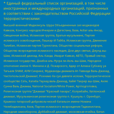
* Единый федеральный список организаций, в том числе
иностранных и международных организаций, признанных
в соответствии с законодательством Российской Федерации
террористическими:
Высший военный Маджлисуль Шура Объединенных сил моджахедов
Кавказа, Конгресс народов Ичкерии и Дагестана, База, Асбат аль-Ансар,
Священная война, Исламская группа, Братья-мусульмане, Партия
исламского освобождения, Лашкар-И-Тайба, Исламская группа, Движение
Талибан, Исламская партия Туркестана, Общество социальных реформ,
Общество возрождения исламского наследия, Дом двух святых, Джунд аш-
Шам, Исламский джихад, Аль-Каида, Имарат Кавказ, АБТО, Правый сектор,
Исламское государство, Джабха аль-Нусра ли-Ахль аш-Шам, Народное
ополчение имени К. Минина и Д. Пожарского, Аджр от Аллаха Субхану уа
Тагьаля SHAM, АУМ Синрике, Муджахеды джамаата Ат-Тавхида Валь-Джихад,
Чистопольский Джамаат, Рохнамо ба суи давлати исломи, Террористическое
сообщество Сеть, Катиба Таухид валь-Джихад, Хайят Тахрир аш-Шам, Ахлю
Сунна Валь Джамаа, National Socialism/White Power, Артподготовка,
Религиозная группа “Джамаат “Красный пахарь”, Колумбайн, Хатлонский
джамаат, Мусульманская религиозная группа п. Кушкуль г. Оренбург,
Крымско-татарский добровольческий батальон имени Номана
Челебиджихана, Азов, Партия исламского возрождения Таджикистана,
Народная самооборона, Дуббайский джамаат, московская ячейка, Батал-