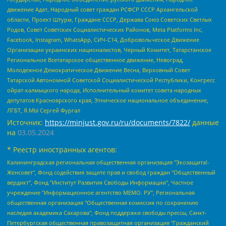
движение Адат, Народный совет граждан РСФСР СССР Архангельской
области, Проект Штурм, Граждане СССР, Держава Союз Советских Светлых
Родов, Совет Советских Социалистических Районов, Meta Platforms Inc,
Facebook, Instagram, WhatsApp, СИЧ-С14, Добровольческое Движение
Организации украинских националистов, Черный Комитет, Татарстанское
Региональное Всетатарское общественное движение, Невоград,
Молодежное Демократическое Движение Весна, Верховный Совет
Татарской Автономной Советской Социалистической Республики, Конгресс
ойрат-калмыцкого народа, Исполнительный комитет совета народных
депутатов Красноярского края, Этническое национальное объединение,
ЛГБТ, Я.МЫ Сергей Фургал
Источник:
https://minjust.gov.ru/ru/documents/7822/
данные
на
03.05.2024
* Реестр иностранных агентов:
Калининградская региональная общественная организация "Экозащита!-Женсовет", Фонд содействия защите прав и свобод граждан "Общественный вердикт", Фонд "Институт Развития Свободы Информации", Частное учреждение "Информационное агентство МЕМО. РУ", Региональная общественная организация "Общественная комиссия по сохранению наследия академика Сахарова", Фонд поддержки свободы прессы, Санкт-Петербургская общественная правозащитная организация "Гражданский контроль", Межрегиональная общественная организация "Информационно-просветительский центр "Мемориал", Региональный Фонд "Центр Защиты Прав Средств Массовой Информации", с 05.12.2023 Фонд "Центр Защиты Прав Средств массовой информации", Региональная общественная благотворительная организация помощи беженцам и мигрантам "Гражданское содействие", Негосударственное образовательное учреждение дополнительного профессионального образования (повышение квалификации) специалистов "АКАДЕМИЯ ПО ПРАВАМ ЧЕЛОВЕКА", Свердловская региональная общественная организация "Сутяжник", Автономная некоммерческая организация "Центр независимых социологических исследований", Союз общественных объединений "Российский исследовательский центр по правам человека", Региональное общественное учреждение научно-информационный центр "МЕМОРИАЛ", Некоммерческая организация "Фонд защиты гласности", Автономная некоммерческая организация "Институт прав человека", Городская общественная организация "Екатеринбургское общество "МЕМОРИАЛ", Городская общественная организация "Рязанское историко-просветительское и правозащитное общество "Мемориал" (Рязанский Мемориал), Челябинский региональный орган общественной самодеятельности – женское общественное объединение "Женщины Евразии", Челябинский региональный орган общественной самодеятельности "Уральская правозащитная группа", Фонд содействия защите здоровья и социальной справедливости имени Андрея Рылькова, Автономная Некоммерческая Организация "Аналитический Центр Юрия Левады", Автономная некоммерческая организация социальной поддержки населения "Проект Апрель", Региональная общественная организация помощи женщинам и детям, находящимся в кризисной ситуации "Информационно-методический центр "Анна", Фонд содействия развитию массовых коммуникаций и правовому просвещению "Так-так-Так", Фонд содействия устойчивому развитию "Серебряная тайга", Свердловский региональный общественный фонд социальных проектов "Новое время", "Idel.Реалии", Кавказ.Реалии, Крым.Реалии, Телеканал Настоящее Время, Татаро-башкирская служба Радио Свобода (Azatliq Radiosi), Радио Свободная Европа/Радио Свобода (PCE/PC), "Сибирь.Реалии", "Фактограф", Благотворительный фонд помощи осужденным и их семьям, Автономная некоммерческая организация "Институт глобализации и социальных движений", Фонд "В защиту прав заключенных", Частное учреждение "Центр поддержки и содействия развитию средств массовой информации", Пензенский региональный общественный благотворительный фонд "Гражданский союз", "Север.Реалии", Некоммерческая организация Фонд "Правовая инициатива", Общество с ограниченной ответственностью "Радио Свободная Европа/Радио Свобода", Чешское информационное агентство "MEDIUM-ORIENT", Красноярская региональная общественная организация "Мы против СПИДа", Камалягин Денис Николаевич, Маркелов Сергей Евгеньевич, Пономарев Лев Александрович, Савицкая Людмила Алексеевна, Автономная некоммерческая организация "Центр по работе с проблемой насилия "НАСИЛИЮ.НЕТ", Межрегиональный профессиональный союз работников здравоохранения "Альянс врачей", Юридическое лицо, зарегистрированное в Латвийской Республике, SIA "Medusa Project" (регистрационный номер 40103797863, дата регистрации 10.06.2014), Некоммерческая организация "Фонд по борьбе с коррупцией", Автономная некоммерческая организация "Институт права и публичной политики", Баданин Роман Сергеевич, Гликин Максим Александрович, Железнова Мария Михайловна, Лукьянова Юлия Сергеевна, Маетная Елизавета Витальевна, Маняхин Петр Борисович, Чуракова Ольга Владимировна, Ярош Юлия Петровна, Юридическое лицо "The Insider SIA", зарегистрированное в Риге, Латвийская Республика (дата регистрации 26.06.2015), являющееся администратором доменного имени интернет-издания "The Insider SIA", https://theins.ru, Постернак Алексей Евгеньевич, Рубин Михаил Аркадьевич, Анин Роман Александрович, Юридическое лицо Istories fonds, зарегистрированное в Латвийской Республике (регистрационный номер 50008295751, дата регистрации 24.02.2020), Великовский Дмитрий Александрович, Долинина Ирина Николаевна, Мароховская Алеся Алексеевна, Шлейнов Роман Юрьевич, Шмагун Олеся Валентиновна, Общество с ограниченной ответственностью "Альтаир 2021", Общество с ограниченной ответственностью "Вега 2021", Общество с ограниченной ответственностью "Главный редактор 2021", Общество с ограниченной ответственностью "Ромашки монолит", Важенков Артем Валерьевич, Ивановская областная общественная организация "Центр гендерных исследований", Гурман Юрий Альбертович, Медиапроект "ОВД-Инфо", Егоров Владимир Владимирович, Жилинский Владимир Александрович, Общество с ограниченной ответственностью "ЗП", Иванова София Юрьевна, Карезина Инна Павловна, Кильтау Екатерина Викторовна, Петров Алексей Викторович, Пискунов Сергей Евгеньевич, Смирнов Сергей Сергеевич, Тихонов Михаил Сергеевич, Общество с ограниченной ответственностью "ЖУРНАЛИСТ-ИНОСТРАННЫЙ АГЕНТ", Арапова Галина Юрьевна, Вольтская Татьяна Анатольевна, Американская компания "Mason G.E.S. Anonymous Foundation" (США), являющаяся владельцем интернет-издания https://mnews.world/, Компания "Stichting Bellingcat", зарегистрированная в Нидерландах (дата регистрации 11.07.2018), Захаров Андрей Вячеславович, Клепиковская Екатерина Дмитриевна, Общество с ограниченной ответственностью "МЕМО", Перл Роман Александрович, Симонов Евгений Алексеевич, Соловьева Елена Анатольевна, Сотников Даниил Владимирович, Сурначева Елизавета Дмитриевна, Автономная некоммерческая организация по защите прав человека и информированию населения "Якутия – Наше Мнение", Общество с ограниченной ответственностью "Москоу диджитал медиа", с 26.01.2023 Общество с ограниченной ответственностью "Чайка Белые сады", Ветошкина Валерия Валерьевна, Заговора Максим Александрович, Межрегиональное общественное движение "Российская ЛГБТ - сеть", Оленичев Максим Владимирович, Павлов Иван Юрьевич, Скворцова Елена Сергеевна, Общество с ограниченной ответственностью "Как бы инагент", Кочетков Игорь Викторович, Общество с ограниченной ответственностью "Честные выборы", Еланчик Олег Александрович, Общество с ограниченной ответственностью "Нобелевский призыв", Гималова Регина Эмилевна, Григорьев Андрей Валерьевич, Григорьева Алина Александровна, Ассоциация по содействию защите прав призывников, альтернативнослужащих и военнослужащих "Правозащитная группа "Гражданин.Армия.Право", Хисамова Регина Фаритовна, Автономная некоммерческая организация по реализации социально-правовых программ "Лилит", Дальневосточное общественное движение "Маяк", Санкт-Петербургская ЛГБТ-инициативная группа "Выход", Инициативная группа ЛГБТ+ "Реверс", Алексеев Андрей Викторович, Бекбулатова Таисия Львовна, Беляев Иван Михайлович, Владыкина Елена Сергеевна, Гельман Марат Александрович, Никульшина Вероника Юрьевна, Толоконникова Надежда Андреевна, Шендерович Виктор Анатольевич, Общество с ограниченной ответственностью "Данное сообщение", Общество с ограниченной ответственностью Издательский дом "Новая глава", Айнбиндер Александра Александровна, Московский комьюнити-центр для ЛГБТ+инициатив, Благотворительный фонд развития филантропии, Deutsche Welle (Германия, Kurt-Schumacher-Strasse 3, 53113 Bonn), Борзунова Мария Михайловна, Воробьев Виктор Викторович, Голубева Анна Львовна, Константинова Алла Михайловна, Малкова Ирина Владимировна, Мурадов Мурад Абдулгалимович, Осетинская Елизавета Николаевна, Понасенков Евгений Николаевич, Ганапольский Матвей Юрьевич, Киселев Евгений Алексеевич, Борухович Ирина Григорьевна, Дремин Иван Тимофеевич, Дубровский Дмитрий Викторович, Красноярская региональная общественная организация поддержки и развития альтернативных образовательных технологий и межкультурных коммуникаций "ИНТЕРРА", Маяковская Екатерина Алексеевна, Фейгин Марк Захарович, Филимонов Андрей Викторович, Дзугкоева Регина Николаевна, Доброхотов Роман Александрович, Дудь Юрий Александрович, Елкин Сергей Владимирович, Кругликов Кирилл Игоревич, Сабунаева Мария Леонидовна, Семенов Алексей Владимирович, Шаинян Карен Багратович, Шульман Екатерина Михайловна, Асафьев Артур Валерьевич, Вахштайн Виктор Семенович, Венедиктов Алексей Алексеевич, Лушникова Екатерина Евгеньевна, Волков Леонид Михайлович, Невзоров Александр Глебович, Пархоменко Сергей Борисович, Сироткин Ярослав Николаевич, Кара-Мурза Владимир Владимирович, Баранова Наталья Владимировна, Гозман Леонид Яковлевич, Кагарлицкий Борис Юльевич, Климарев Михаил Валерьевич, Милов Владимир Станиславович, Автономная некоммерческая организация Краснодарский центр современного искусства "Типография", Моргенштерн Алишер Тагирович, Соболь Любовь Эдуардовна, Общество с ограниченной ответственностью "ЛИЗА НОРМ", Каспаров Гарри Кимович, Ходорковский Михаил Борисович, Общество с ограниченной ответственностью "Апрельские тезисы", Данилович Ирина Брониславовна, Кашин Олег Владимирович, Петров Николай Владимирович, Пивоваров Алексей Владимирович, Соколов Михаил Владимирович, Цветкова Юлия Владимировна, Чичваркин Евгений Александрович, Комитет против пыток/Команда против пыток, Общество с ограниченной ответственностью "Первый научный", Общество с ограниченной ответственностью "Вертолет и ко", Белоцерковская Вероника Борисовна, Кац Максим Евгеньевич, Лазарева Татьяна Юрьевна, Шаведдинов Руслан Табризович, Яшин Илья Валерьевич, Общество с ограниченной ответственностью "Иноагент ААВ", Алешковский Дмитрий Петрович, Альбац Евгения Марковна, Быков Дмитрий Львович, Галямина Юлия Евгеньевна, Лойко Сергей Леонидович, Мартынов Кирилл Константинович, Медведев Сергей Александрович, Крашенинников Федор Геннадиевич, Гордеева Катерина Вл