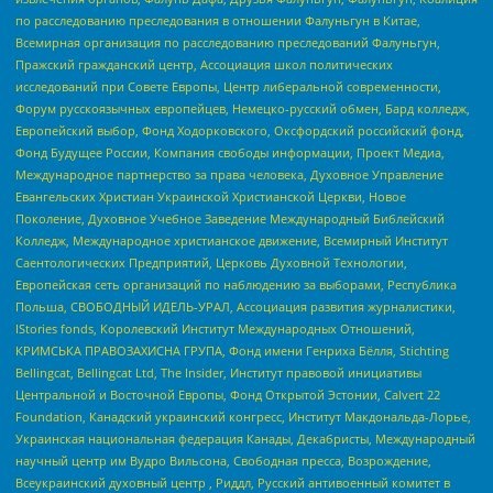
по расследованию преследования в отношении Фалуньгун в Китае,
Всемирная организация по расследованию преследований Фалуньгун,
Пражский гражданский центр, Ассоциация школ политических
исследований при Совете Европы, Центр либеральной современности,
Форум русскоязычных европейцев, Немецко-русский обмен, Бард колледж,
Европейский выбор, Фонд Ходорковского, Оксфордский российский фонд,
Фонд Будущее России, Компания свободы информации, Проект Медиа,
Международное партнерство за права человека, Духовное Управление
Евангельских Христиан Украинской Христианской Церкви, Новое
Поколение, Духовное Учебное Заведение Международный Библейский
Колледж, Международное христианское движение, Всемирный Институт
Саентологических Предприятий, Церковь Духовной Технологии,
Европейская сеть организаций по наблюдению за выборами, Республика
Польша, СВОБОДНЫЙ ИДЕЛЬ-УРАЛ, Ассоциация развития журналистики,
IStories fonds, Королевский Институт Международных Отношений,
КРИМСЬКА ПРАВОЗАХИСНА ГРУПА, Фонд имени Генриха Бёлля, Stichting
Bellingcat, Bellingcat Ltd, The Insider, Институт правовой инициативы
Центральной и Восточной Европы, Фонд Открытой Эстонии, Calvert 22
Foundation, Канадский украинский конгресс, Институт Макдональда-Лорье,
Украинская национальная федерация Канады, Декабристы, Международный
научный центр им Вудро Вильсона, Свободная пресса, Возрождение,
Всеукраинский духовный центр , Риддл, Русский антивоенный комитет в