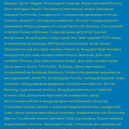
Швеции, Проект Медуза, Фонд Андрея Сахарова, Форум свободной России,
Лига Свободных Наций, Transparеncy International, Форум Свободных
Народов ПостРоссии, Солидарность с гражданским движением в России –
Solidarus, КрымSOS, Свободный университет, Институт государственного
управления, Форум гражданского общества Россия, Беллона, Союз жителей
островов Тисима и Хабомаи, Съезд народных депутатов, Гринпис
Интернешнл, Фонд борьбы с коррупцией Инк, Завет церквей TCCN, Агора,
Всемирный фонд природы, BDR Novaja Gazeta-Europe, Алтай проект,
Образовательный дом прав человека Чернигов, Фонд Дом Прав Человека,
Белорусский дом прав человека имени Бориса Звозскова, Дом прав
человека Тбилиси, Дом прав человека Ереван, Дом прав человека Крым,
Центр дикого лосося, TVR Studios, ТВ Дождь, Центр европейских
исследований им Вилфрида Мартенса, Сетевое объединение журналистов
расследователей, АЛЛАТРА, За свободную Россию, Свободная Бурятия, Uralic,
UnKremlin, Международная федерация транспортных рабочих, ИстЧам
Финланд, Гудзоновский институт, Фонд Демократического Развития,
Комитет-2024, Центрально-Европейский университет, Центр
восточноевропейских и международных исследований, Общество
Сторожевой башни, Библии и трактатов Свидетелей Иеговы, Гражданский
Совет, Центр анализа европейской политики, Академическая сеть Восточная
Европа, Российский комитет действия, РЭНД корпорейшн, Русская Америка
за демократию в России, Настоящая Россия, Глобальная сеть журналистов-