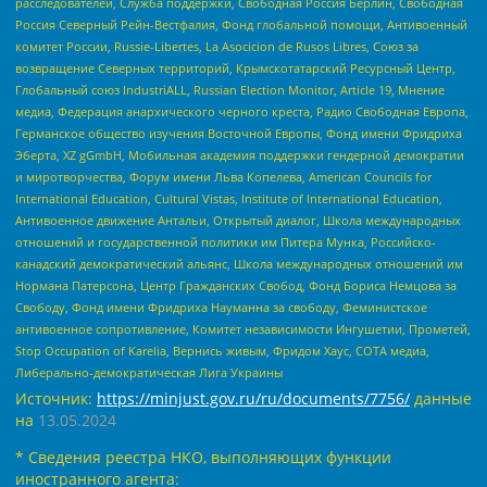
расследователей, Служба поддержки, Свободная Россия Берлин, Свободная
Россия Северный Рейн-Вестфалия, Фонд глобальной помощи, Антивоенный
комитет России, Russie-Libertes, La Asocicion de Rusos Libres, Союз за
возвращение Северных территорий, Крымскотатарский Ресурсный Центр,
Глобальный союз IndustriALL, Russian Election Monitor, Article 19, Мнение
медиа, Федерация анархического черного креста, Радио Свободная Европа,
Германское общество изучения Восточной Европы, Фонд имени Фридриха
Эберта, XZ gGmbH, Мобильная академия поддержки гендерной демократии
и миротворчества, Форум имени Льва Копелева, American Councils for
International Education, Cultural Vistas, Institute of International Education,
Антивоенное движение Антальи, Открытый диалог, Школа международных
отношений и государственной политики им Питера Мунка, Российско-
канадский демократический альянс, Школа международных отношений им
Нормана Патерсона, Центр Гражданских Свобод, Фонд Бориса Немцова за
Свободу, Фонд имени Фридриха Науманна за свободу, Феминистское
антивоенное сопротивление, Комитет независимости Ингушетии, Прометей,
Stop Occupation of Karelia, Вернись живым, Фридом Хаус, СОТА медиа,
Либерально-демократическая Лига Украины
Источник:
https://minjust.gov.ru/ru/documents/7756/
данные
на
13.05.2024
* Сведения реестра НКО, выполняющих функции
иностранного агента: