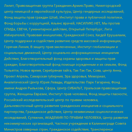
Лилит, Правозащитная группа Гражданин.Армия.Право, Нижегородский
центр немецкой и европейской культуры, Центр гендерных исследований,
Фонд защиты прав граждан Штаб, Институт права и публичной политики,
Фонд борьбы с коррупцией, Альянс врачей, НАСИЛИЮ.НЕТ, Мы против
СПИДа, СВЕЧА, Гуманитарное действие, Открытый Петербург, Лига
Избирателей, Правовая инициатива, Гражданский Союз, Хасдей Ерушалаим,
Центр поддержки и содействия развитию средств массовой информации,
Горячая Линия, В защиту прав заключенных, Институт глобализации и
социальных движений, Центр социально-информационных инициатив
Действие, Благотворительный фонд охраны здоровья и защиты прав
граждан, Благотворительный фонд помощи осужденным и их семьям, Фонд
Тольятти, Новое время, Серебряная тайга, Так-Так-Так, Сова, центр Анна,
Проект Апрель, Самарская губерния, Эра здоровья, Мемориал,
Аналитический Центр Юрия Левады, Издательство Парк Гагарина, Фонд
имени Андрея Рылькова, Сфера, Центр СИБАЛЬТ, Уральская правозащитная
группа, Женщины Евразии, Институт прав человека, Фонд защиты гласности,
Российский исследовательский центр по правам человека,
Дальневосточный центр развития гражданских инициатив и социального
партнерства, Гражданское действие, Центр независимых социологических
исследований, Сутяжник, АКАДЕМИЯ ПО ПРАВАМ ЧЕЛОВЕКА, Центр развития
некоммерческих организаций, Частное учреждение в Калининграде Совета
Министров северных стран, Гражданское содействие, Трансперенси