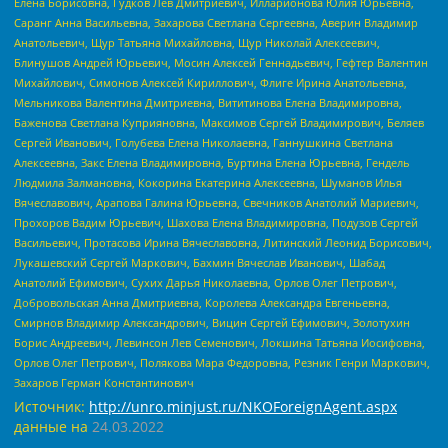
Елена Борисовна, Гудков Лев Дмитриевич, Илларионова Юлия Юрьевна,
Саранг Анна Васильевна, Захарова Светлана Сергеевна, Аверин Владимир
Анатольевич, Щур Татьяна Михайловна, Щур Николай Алексеевич,
Блинушов Андрей Юрьевич, Мосин Алексей Геннадьевич, Гефтер Валентин
Михайлович, Симонов Алексей Кириллович, Флиге Ирина Анатольевна,
Мельникова Валентина Дмитриевна, Вититинова Елена Владимировна,
Баженова Светлана Куприяновна, Максимов Сергей Владимирович, Беляев
Сергей Иванович, Голубева Елена Николаевна, Ганнушкина Светлана
Алексеевна, Закс Елена Владимировна, Буртина Елена Юрьевна, Гендель
Людмила Залмановна, Кокорина Екатерина Алексеевна, Шуманов Илья
Вячеславович, Арапова Галина Юрьевна, Свечников Анатолий Мариевич,
Прохоров Вадим Юрьевич, Шахова Елена Владимировна, Подузов Сергей
Васильевич, Протасова Ирина Вячеславовна, Литинский Леонид Борисович,
Лукашевский Сергей Маркович, Бахмин Вячеслав Иванович, Шабад
Анатолий Ефимович, Сухих Дарья Николаевна, Орлов Олег Петрович,
Добровольская Анна Дмитриевна, Королева Александра Евгеньевна,
Смирнов Владимир Александрович, Вицин Сергей Ефимович, Золотухин
Борис Андреевич, Левинсон Лев Семенович, Локшина Татьяна Иосифовна,
Орлов Олег Петрович, Полякова Мара Федоровна, Резник Генри Маркович,
Захаров Герман Константинович
Источник:
http://unro.minjust.ru/NKOForeignAgent.aspx
данные на
24.03.2022