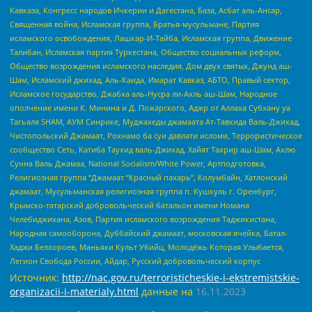
Кавказа, Конгресс народов Ичкерии и Дагестана, База, Асбат аль-Ансар,
Священная война, Исламская группа, Братья-мусульмане, Партия
исламского освобождения, Лашкар-И-Тайба, Исламская группа, Движение
Талибан, Исламская партия Туркестана, Общество социальных реформ,
Общество возрождения исламского наследия, Дом двух святых, Джунд аш-
Шам, Исламский джихад, Аль-Каида, Имарат Кавказ, АБТО, Правый сектор,
Исламское государство, Джабха аль-Нусра ли-Ахль аш-Шам, Народное
ополчение имени К. Минина и Д. Пожарского, Аджр от Аллаха Субхану уа
Тагьаля SHAM, АУМ Синрике, Муджахеды джамаата Ат-Тавхида Валь-Джихад,
Чистопольский Джамаат, Рохнамо ба суи давлати исломи, Террористическое
сообщество Сеть, Катиба Таухид валь-Джихад, Хайят Тахрир аш-Шам, Ахлю
Сунна Валь Джамаа, National Socialism/White Power, Артподготовка,
Религиозная группа “Джамаат “Красный пахарь”, Колумбайн, Хатлонский
джамаат, Мусульманская религиозная группа п. Кушкуль г. Оренбург,
Крымско-татарский добровольческий батальон имени Номана
Челебиджихана, Азов, Партия исламского возрождения Таджикистана,
Народная самооборона, Дуббайский джамаат, московская ячейка, Батал-
Хаджи Белхороев, Маньяки Культ Убийц, Молодёжь Которая Улыбается,
Легион Свобода России, Айдар, Русский добровольческий корпус
Источник:
http://nac.gov.ru/terroristicheskie-i-ekstremistskie-
organizacii-i-materialy.html
данные на
16.11.2023