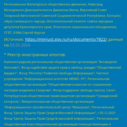
Региональное Всетатарское общественное движение, Невоград,
Молодежное Демократическое Движение Весна, Верховный Совет
Татарской Автономной Советской Социалистической Республики, Конгресс
ойрат-калмыцкого народа, Исполнительный комитет совета народных
депутатов Красноярского края, Этническое национальное объединение,
ЛГБТ, Я.МЫ Сергей Фургал
Источник:
https://minjust.gov.ru/ru/documents/7822/
данные
на
03.05.2024
* Реестр иностранных агентов:
Калининградская региональная общественная организация "Экозащита!-Женсовет", Фонд содействия защите прав и свобод граждан "Общественный вердикт", Фонд "Институт Развития Свободы Информации", Частное учреждение "Информационное агентство МЕМО. РУ", Региональная общественная организация "Общественная комиссия по сохранению наследия академика Сахарова", Фонд поддержки свободы прессы, Санкт-Петербургская общественная правозащитная организация "Гражданский контроль", Межрегиональная общественная организация "Информационно-просветительский центр "Мемориал", Региональный Фонд "Центр Защиты Прав Средств Массовой Информации", с 05.12.2023 Фонд "Центр Защиты Прав Средств массовой информации", Региональная общественная благотворительная организация помощи беженцам и мигрантам "Гражданское содействие", Негосударственное образовательное учреждение дополнительного профессионального образования (повышение квалификации) специалистов "АКАДЕМИЯ ПО ПРАВАМ ЧЕЛОВЕКА", Свердловская региональная общественная организация "Сутяжник", Автономная некоммерческая организация "Центр независимых социологических исследований", Союз общественных объединений "Российский исследовательский центр по правам человека", Региональное общественное учреждение научно-информационный центр "МЕМОРИАЛ", Некоммерческая организация "Фонд защиты гласности", Автономная некоммерческая организация "Институт прав человека", Городская общественная организация "Екатеринбургское общество "МЕМОРИАЛ", Городская общественная организация "Рязанское историко-просветительское и правозащитное общество "Мемориал" (Рязанский Мемориал), Челябинский региональный орган общественной самодеятельности – женское общественное объединение "Женщины Евразии", Челябинский региональный орган общественной самодеятельности "Уральская правозащитная группа", Фонд содействия защите здоровья и социальной справедливости имени Андрея Рылькова, Автономная Некоммерческая Организация "Аналитический Центр Юрия Левады", Автономная некоммерческая организация социальной поддержки населения "Проект Апрель", Региональная общественная организация помощи женщинам и детям, находящимся в кризисной ситуации "Информационно-методический центр "Анна", Фонд содействия развитию массовых коммуникаций и правовому просвещению "Так-так-Так", Фонд содействия устойчивому развитию "Серебряная тайга", Свердловский региональный общественный фонд социальных проектов "Новое время", "Idel.Реалии", Кавказ.Реалии, Крым.Реалии, Телеканал Настоящее Время, Татаро-башкирская служба Радио Свобода (Azatliq Radiosi), Радио Свободная Европа/Радио Свобода (PCE/PC), "Сибирь.Реалии", "Фактограф", Благотворительный фонд помощи осужденным и их семьям, Автономная некоммерческая организация "Институт глобализации и социальных движений", Фонд "В защиту прав заключенных", Частное учреждение "Центр поддержки и содействия развитию средств массовой информации", Пензенский региональный общественный благотворительный фонд "Гражданский союз", "Север.Реалии", Некоммерческая организация Фонд "Правовая инициатива", Общество с ограниченной ответственностью "Радио Свободная Европа/Радио Свобода", Чешское информационное агентство "MEDIUM-ORIENT", Красноярская региональная общественная организация "Мы против СПИДа", Камалягин Денис Николаевич, Маркелов Сергей Евгеньевич, Пономарев Лев Александрович, Савицкая Людмила Алексеевна, Автономная некоммерческая организация "Центр по работе с проблемой насилия "НАСИЛИЮ.НЕТ", Межрегиональный профессиональный союз работников здравоохранения "Альянс врачей", Юридическое лицо, зарегистрированное в Латвийской Республике, SIA "Medusa Project" (регистрационный номер 40103797863, дата регистрации 10.06.2014), Некоммерческая организация "Фонд по борьбе с коррупцией", Автономная некоммерческая организация "Институт права и публичной политики", Баданин Роман Сергеевич, Гликин Максим Александрович, Железнова Мария Михайловна, Лукьянова Юлия Сергеевна, Маетная Елизавета Витальевна, Маняхин Петр Борисович, Чуракова Ольга Владимировна, Ярош Юлия Петровна, Юридическое лицо "The Insider SIA", зарегистрированное в Риге, Латвийская Республика (дата регистрации 26.06.2015), являющееся администратором доменного имени интернет-издания "The Insider SIA", https://theins.ru, Постернак Алексей Евгеньевич, Рубин Михаил Аркадьевич, Анин Роман Александрович, Юридическое лицо Istories fonds, зарегистрированное в Латвийской Республике (регистрационный номер 50008295751, дата регистрации 24.02.2020), Великовский Дмитрий Александрович, Долинина Ирина Николаевна, Мароховская Алеся Алексеевна, Шлейнов Роман Юрьевич, Шмагун Олеся Валентиновна, Общество с ограниченной ответственностью "Альтаир 2021", Общество с ограниченной ответственностью "Вега 2021", Общество с ограниченной ответственностью "Главный редактор 2021", Общество с ограниченной ответственностью "Ромашки монолит", Важенков Артем Валерьевич, Ивановская областная общественная организация "Центр гендерных исследований", Гурман Юрий Альбертович, Медиапроект "ОВД-Инфо", Егоров Владимир Владимирович, Жилинский Владимир Александрович, Общество с ограниченной ответственностью "ЗП", Иванова София Юрьевна, Карезина Инна Павловна, Кильтау Екатерина Викторовна, Петров Алексей Викторович, Пискунов Сергей Евгеньевич, Смирнов Сергей Сергеевич, Тихонов Михаил Сергеевич, Общество с ограниченной ответственностью "ЖУРНАЛИСТ-ИНОСТРАННЫЙ АГЕНТ", Арапова Галина Юрьевна, Вольтская Татьяна Анатольевна, Американская компания "Mason G.E.S. Anonymous Foundation" (США), являющаяся владельцем интернет-издания https://mnews.world/, Компания "Stichting Bellingcat", зарегистрированная в Нидерландах (дата регистрации 11.07.2018), Захаров Андрей Вячеславович, Клепиковская Екатерина Дмитриевна, Общество с ограниченной ответственностью "МЕМО", Перл Роман Александрович, Симонов Евгений Алексеевич, Соловьева Елена Анатольевна, Сотников Даниил Владимирович, Сурначева Елизавета Дмитриевна, Автономная некоммерческая организация по защите прав человека и информированию населения "Якутия – Наше Мнение", Общество с ограниченной ответственностью "Москоу диджитал медиа", с 26.01.2023 Общество с ограниченной ответственностью "Чайка Белые сады", Ветошкина Валерия Валерьевна, Заговора Максим Александрович, Межрегиональное общественное движение "Российская ЛГБТ - сеть", Оленичев Максим Владимирович, Павлов Иван Юрьевич, Скворцова Елена Сергеевна, Общество с ограниченной ответственностью "Как бы инагент", Кочетков Игорь Викторович, Общество с ограниченной ответственностью "Честные выборы", Еланчик Олег Александрович, Общество с ограниченной ответственностью "Нобелевский призыв", Гималова Регина Эмилевна, Григорьев Андрей Валерьевич, Григорьева Алина Александровна, Ассоциация по содействию защите прав призывников, альтернативнослужащих и военнослужащих "Правозащитная группа "Гражданин.Армия.Право", Хисамова Регина Фаритовна, Автономная некоммерческая организация по реализации социально-правовых программ "Лилит", Дальневосточное общественное движение "Маяк", Санкт-Петербургская ЛГБТ-инициативная группа "Выход", Инициативная группа ЛГБТ+ "Реверс", Алексеев Андрей Викторович, Бекбулатова Таисия Львовна, Беляев Иван Михайлович, Владыкина Елена Сергеевна, Гельман Марат Александрович, Никульшина Вероника Юрьевна, Толоконникова Надежда Андреевна, Шендерович Виктор Анатольевич, Общество с ограниченной ответственностью "Данное сообщение", Общество с ограниченной ответственностью Издательский дом "Новая глава", Айнбиндер Александра Александровна, Московский комьюнити-центр для ЛГБТ+инициатив, Благотворительный фонд развития филантропии, Deutsche Welle (Германия, Kurt-Schumacher-Strasse 3, 53113 Bonn), Борзунова Мария Михайловна, Воробьев Виктор Викторович, Голубева Анна Львовна, Константинова Алла Михайловна, Малкова Ирина Владимировна, Мурадов Мурад Абдулгалимович, Осетинская Елизавета Николаевна, Понасенков Евгений Николаевич, Ганапольский Матвей Юрьевич, Киселев Евгений Алексеевич, Борухович Ирина Григорьевна, Дремин Иван Тимофеевич, Дубровский Дмитрий Викторович, Красноярская региональная общественная организация поддержки и развития альтернативных образовательных технологий и межкультурных коммуникаций "ИНТЕРРА", Маяковская Екатерина Алексеевна, Фейгин Марк Захарович, Филимонов Андрей Викторович, Дзугкоева Регина Николаевна, Доброхотов Роман Александрович, Дудь Юрий Александрович, Елкин Сергей Владимирович, Кругликов Кирилл Игоревич, Сабунаева Мария Леонидовна, Семенов Алексей Владимирович, Шаинян Карен Багратович, Шульман Екатерина Михайловна, Асафьев Артур Валерьевич, Вахштайн Виктор Семенович, Венедиктов Алексей Алексеевич, Лушникова Екатерина Евгеньевна, Волков Леонид Михайлович, Невзоров Александр Глебович, Пархоменко Сергей Борисович, Сироткин Ярослав Николаевич, Кара-Мурза Владимир Владимирович, Баранова Наталья Владимировна, Гозман Леонид Яковлевич, Кагарлицкий Борис Юльевич, Климарев Михаил Валерьевич, Милов Владимир Станиславович, Автономная некоммерческая организация Краснодарский центр современного искусства "Типография", Моргенштерн Алишер Тагирович, Соболь Любовь Эдуардовна, Общество с ограниченной ответственностью "ЛИЗА НОРМ", Каспаров Гарри Кимович, Ходорковский Михаил Борисович, Общество с ограниченной ответственностью "Апрельские тезисы", Данилович Ирина Брониславовна, Кашин Олег Владимирович, Петров Николай Владимирович, Пивоваров Алексей Владимирович, Соколов Михаил Владимирович, Цветкова Юлия Владимировна, Чичваркин Евгений Александрович, Комитет против пыток/Команда против пыток, Общество с ограниченной ответственностью "Первый научный", Общество с ограниченной ответственностью "Вертолет и ко", Белоцерковская Вероника Борисовна, Кац Максим Евгеньевич, Лазарева Татьяна Юрьевна, Шаведдинов Руслан Табризович, Яшин Илья Валерьевич, Общество с ограниченной ответственностью "Иноагент ААВ", Алешковский Дмитрий Петрович, Альбац Евгения Марковна, Быков Дмитрий Львович, Галямина Юлия Евгеньевна, Лойко Сергей Леонидович, Мартынов Кирилл Константинович, Медведев Сергей Александрович, Крашенинников Федор Геннадиевич, Гордеева Катерина Вл