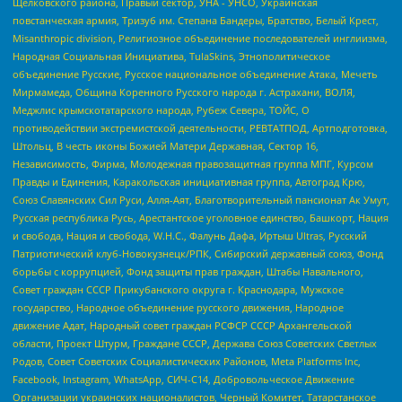
Щелковского района, Правый сектор, УНА - УНСО, Украинская
повстанческая армия, Тризуб им. Степана Бандеры, Братство, Белый Крест,
Misanthropic division, Религиозное объединение последователей инглиизма,
Народная Социальная Инициатива, TulaSkins, Этнополитическое
объединение Русские, Русское национальное объединение Атака, Мечеть
Мирмамеда, Община Коренного Русского народа г. Астрахани, ВОЛЯ,
Меджлис крымскотатарского народа, Рубеж Севера, ТОЙС, О
противодействии экстремистской деятельности, РЕВТАТПОД, Артподготовка,
Штольц, В честь иконы Божией Матери Державная, Сектор 16,
Независимость, Фирма, Молодежная правозащитная группа МПГ, Курсом
Правды и Единения, Каракольская инициативная группа, Автоград Крю,
Союз Славянских Сил Руси, Алля-Аят, Благотворительный пансионат Ак Умут,
Русская республика Русь, Арестантское уголовное единство, Башкорт, Нация
и свобода, Нация и свобода, W.H.С., Фалунь Дафа, Иртыш Ultras, Русский
Патриотический клуб-Новокузнецк/РПК, Сибирский державный союз, Фонд
борьбы с коррупцией, Фонд защиты прав граждан, Штабы Навального,
Совет граждан СССР Прикубанского округа г. Краснодара, Мужское
государство, Народное объединение русского движения, Народное
движение Адат, Народный совет граждан РСФСР СССР Архангельской
области, Проект Штурм, Граждане СССР, Держава Союз Советских Светлых
Родов, Совет Советских Социалистических Районов, Meta Platforms Inc,
Facebook, Instagram, WhatsApp, СИЧ-С14, Добровольческое Движение
Организации украинских националистов, Черный Комитет, Татарстанское