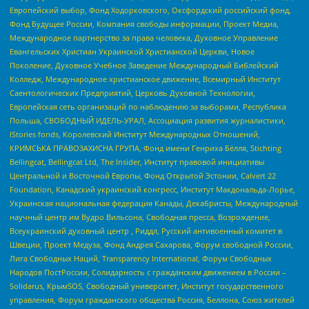
Европейский выбор, Фонд Ходорковского, Оксфордский российский фонд,
Фонд Будущее России, Компания свободы информации, Проект Медиа,
Международное партнерство за права человека, Духовное Управление
Евангельских Христиан Украинской Христианской Церкви, Новое
Поколение, Духовное Учебное Заведение Международный Библейский
Колледж, Международное христианское движение, Всемирный Институт
Саентологических Предприятий, Церковь Духовной Технологии,
Европейская сеть организаций по наблюдению за выборами, Республика
Польша, СВОБОДНЫЙ ИДЕЛЬ-УРАЛ, Ассоциация развития журналистики,
IStories fonds, Королевский Институт Международных Отношений,
КРИМСЬКА ПРАВОЗАХИСНА ГРУПА, Фонд имени Генриха Бёлля, Stichting
Bellingcat, Bellingcat Ltd, The Insider, Институт правовой инициативы
Центральной и Восточной Европы, Фонд Открытой Эстонии, Calvert 22
Foundation, Канадский украинский конгресс, Институт Макдональда-Лорье,
Украинская национальная федерация Канады, Декабристы, Международный
научный центр им Вудро Вильсона, Свободная пресса, Возрождение,
Всеукраинский духовный центр , Риддл, Русский антивоенный комитет в
Швеции, Проект Медуза, Фонд Андрея Сахарова, Форум свободной России,
Лига Свободных Наций, Transparеncy International, Форум Свободных
Народов ПостРоссии, Солидарность с гражданским движением в России –
Solidarus, КрымSOS, Свободный университет, Институт государственного
управления, Форум гражданского общества Россия, Беллона, Союз жителей