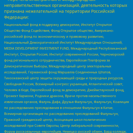
неправительственных организаций, деятельность которых
признана нежелательной на территории Российской
Федерации:
Национальный фонд в поддержку демократии, Институт Открытое
Общество Фонд Содействия, Фонд Открытое общество, Американо-
российский фонд по экономическому и правовому развитию,
Национальный Демократический Институт Международных Отношений,
MEDIA DEVELOPMENT INVESTMENT FUND, Международный Республиканский
Институт, Открытая Россия, Институт современной России, Черноморский
фонд регионального сотрудничества, Европейская Платформа за
Демократические Выборы, Международный центр электоральных
исследований, Германский фонд Маршалла Соединенных Штатов,
Тихоокеанский центр защиты окружающей среды и природных ресурсов,
Свободная Россия, Всемирный конгресс украинцев, Атлантический совет,
Человек в беде, Европейский фонд за демократию, Джеймстаунский фонд,
Прожект Хармони, Родники дракона, Врачи против насильственного
извлечения органов, Фалунь Дафа, Друзья Фалуньгун, Фалуньгун, Коалиция
по расследованию преследования в отношении Фалуньгун в Китае,
Всемирная организация по расследованию преследований Фалуньгун,
Пражский гражданский центр, Ассоциация школ политических
исследований при Совете Европы, Центр либеральной современности,
Форум русскоязычных европейцев, Немецко-русский обмен, Бард колледж,