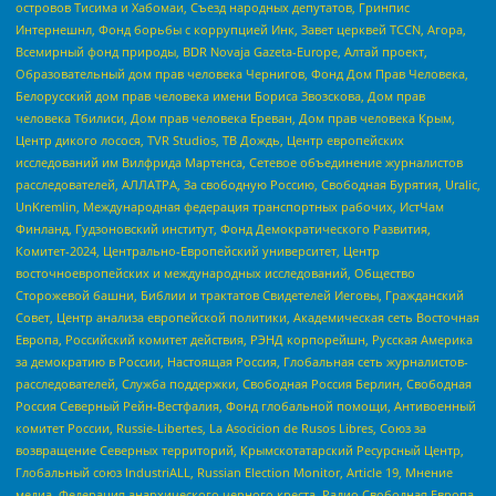
островов Тисима и Хабомаи, Съезд народных депутатов, Гринпис
Интернешнл, Фонд борьбы с коррупцией Инк, Завет церквей TCCN, Агора,
Всемирный фонд природы, BDR Novaja Gazeta-Europe, Алтай проект,
Образовательный дом прав человека Чернигов, Фонд Дом Прав Человека,
Белорусский дом прав человека имени Бориса Звозскова, Дом прав
человека Тбилиси, Дом прав человека Ереван, Дом прав человека Крым,
Центр дикого лосося, TVR Studios, ТВ Дождь, Центр европейских
исследований им Вилфрида Мартенса, Сетевое объединение журналистов
расследователей, АЛЛАТРА, За свободную Россию, Свободная Бурятия, Uralic,
UnKremlin, Международная федерация транспортных рабочих, ИстЧам
Финланд, Гудзоновский институт, Фонд Демократического Развития,
Комитет-2024, Центрально-Европейский университет, Центр
восточноевропейских и международных исследований, Общество
Сторожевой башни, Библии и трактатов Свидетелей Иеговы, Гражданский
Совет, Центр анализа европейской политики, Академическая сеть Восточная
Европа, Российский комитет действия, РЭНД корпорейшн, Русская Америка
за демократию в России, Настоящая Россия, Глобальная сеть журналистов-
расследователей, Служба поддержки, Свободная Россия Берлин, Свободная
Россия Северный Рейн-Вестфалия, Фонд глобальной помощи, Антивоенный
комитет России, Russie-Libertes, La Asocicion de Rusos Libres, Союз за
возвращение Северных территорий, Крымскотатарский Ресурсный Центр,
Глобальный союз IndustriALL, Russian Election Monitor, Article 19, Мнение
медиа, Федерация анархического черного креста, Радио Свободная Европа,