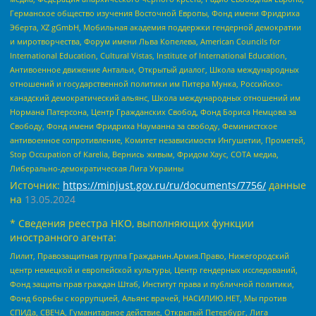
Германское общество изучения Восточной Европы, Фонд имени Фридриха
Эберта, XZ gGmbH, Мобильная академия поддержки гендерной демократии
и миротворчества, Форум имени Льва Копелева, American Councils for
International Education, Cultural Vistas, Institute of International Education,
Антивоенное движение Антальи, Открытый диалог, Школа международных
отношений и государственной политики им Питера Мунка, Российско-
канадский демократический альянс, Школа международных отношений им
Нормана Патерсона, Центр Гражданских Свобод, Фонд Бориса Немцова за
Свободу, Фонд имени Фридриха Науманна за свободу, Феминистское
антивоенное сопротивление, Комитет независимости Ингушетии, Прометей,
Stop Occupation of Karelia, Вернись живым, Фридом Хаус, СОТА медиа,
Либерально-демократическая Лига Украины
Источник:
https://minjust.gov.ru/ru/documents/7756/
данные
на
13.05.2024
* Сведения реестра НКО, выполняющих функции
иностранного агента:
Лилит, Правозащитная группа Гражданин.Армия.Право, Нижегородский
центр немецкой и европейской культуры, Центр гендерных исследований,
Фонд защиты прав граждан Штаб, Институт права и публичной политики,
Фонд борьбы с коррупцией, Альянс врачей, НАСИЛИЮ.НЕТ, Мы против
СПИДа, СВЕЧА, Гуманитарное действие, Открытый Петербург, Лига