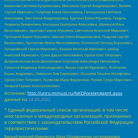
Баженова Светлана Куприяновна, Максимов Сергей Владимирович, Беляев
Сергей Иванович, Голубева Елена Николаевна, Ганнушкина Светлана
Алексеевна, Закс Елена Владимировна, Буртина Елена Юрьевна, Гендель
Людмила Залмановна, Кокорина Екатерина Алексеевна, Шуманов Илья
Вячеславович, Арапова Галина Юрьевна, Свечников Анатолий Мариевич,
Прохоров Вадим Юрьевич, Шахова Елена Владимировна, Подузов Сергей
Васильевич, Протасова Ирина Вячеславовна, Литинский Леонид Борисович,
Лукашевский Сергей Маркович, Бахмин Вячеслав Иванович, Шабад
Анатолий Ефимович, Сухих Дарья Николаевна, Орлов Олег Петрович,
Добровольская Анна Дмитриевна, Королева Александра Евгеньевна,
Смирнов Владимир Александрович, Вицин Сергей Ефимович, Золотухин
Борис Андреевич, Левинсон Лев Семенович, Локшина Татьяна Иосифовна,
Орлов Олег Петрович, Полякова Мара Федоровна, Резник Генри Маркович,
Захаров Герман Константинович
Источник:
http://unro.minjust.ru/NKOForeignAgent.aspx
данные на
24.03.2022
* Единый федеральный список организаций, в том числе
иностранных и международных организаций, признанных
в соответствии с законодательством Российской Федерации
террористическими:
Высший военный Маджлисуль Шура Объединенных сил моджахедов