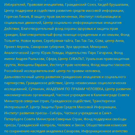
Избирателей, Правовая инициатива, Гражданский Союз, Хасдей Ерушалаим,
Центр поддержки и содействия развитию средств массовой информации,
Горячая Линия, В защиту прав заключенных, Институт глобализации и
социальных движений, Центр социально-информационных инициатив
Действие, Благотворительный фонд охраны здоровья и защиты прав
граждан, Благотворительный фонд помощи осужденным и их семьям, Фонд
Тольятти, Новое время, Серебряная тайга, Так-Так-Так, Сова, центр Анна,
Проект Апрель, Самарская губерния, Эра здоровья, Мемориал,
Аналитический Центр Юрия Левады, Издательство Парк Гагарина, Фонд
имени Андрея Рылькова, Сфера, Центр СИБАЛЬТ, Уральская правозащитная
группа, Женщины Евразии, Институт прав человека, Фонд защиты гласности,
Российский исследовательский центр по правам человека,
Дальневосточный центр развития гражданских инициатив и социального
партнерства, Гражданское действие, Центр независимых социологических
исследований, Сутяжник, АКАДЕМИЯ ПО ПРАВАМ ЧЕЛОВЕКА, Центр развития
некоммерческих организаций, Частное учреждение в Калининграде Совета
Министров северных стран, Гражданское содействие, Трансперенси
Интернешнл-Р, Центр Защиты Прав Средств Массовой Информации,
Институт развития прессы - Сибирь, Частное учреждение в Санкт-
Петербурге Совета Министров Северных Стран, Фонд поддержки свободы
прессы, Гражданский контроль, Человек и Закон, Общественная комиссия
по сохранению наследия академика Сахарова, Информационное агентство