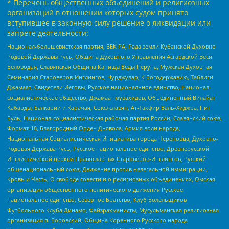
* Перечень общественных объединений и религиозных
организаций в отношении которых судом принято
вступившее в законную силу решение о ликвидации или
запрете деятельности:
Национал-большевистская партия, ВЕК РА, Рада земли Кубанской Духовно
Родовой Державы Русь, Община Духовного Управления Асгардской Веси
Беловодья, Славянская Община Капища Веды Перуна, Мужская Духовная
Семинария Староверов-Инглингов, Нурджулар, К Богодержавию, Таблиги
Джамаат, Свидетели Иеговы, Русское национальное единство, Национал-
социалистическое общество, Джамаат мувахидов, Объединенный Вилайат
Кабарды, Балкарии и Карачая, Союз славян, Ат-Такфир Валь-Хиджра, Пит
Буль, Национал-социалистическая рабочая партия России, Славянский союз,
Формат-18, Благородный Орден Дьявола, Армия воли народа,
Национальная Социалистическая Инициатива города Череповца, Духовно-
Родовая Держава Русь, Русское национальное единство, Древнерусской
Инглистической церкви Православных Староверов-Инглингов, Русский
общенациональный союз, Движение против нелегальной иммиграции,
Кровь и Честь, О свободе совести и о религиозных объединениях, Омская
организация общественного политического движения Русское
национальное единство, Северное Братство, Клуб Болельщиков
Футбольного Клуба Динамо, Файзрахманисты, Мусульманская религиозная
организация п. Боровский, Община Коренного Русского народа