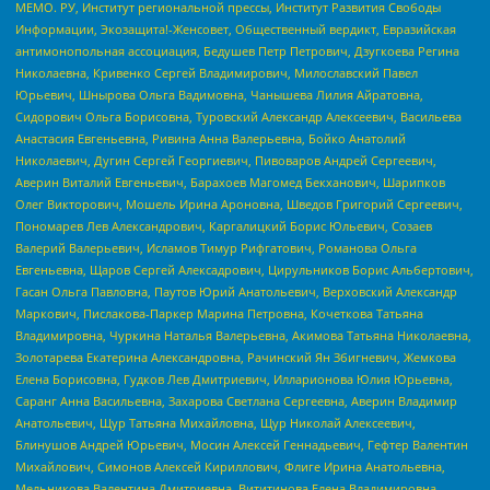
МЕМО. РУ, Институт региональной прессы, Институт Развития Свободы
Информации, Экозащита!-Женсовет, Общественный вердикт, Евразийская
антимонопольная ассоциация, Бедушев Петр Петрович, Дзугкоева Регина
Николаевна, Кривенко Сергей Владимирович, Милославский Павел
Юрьевич, Шнырова Ольга Вадимовна, Чанышева Лилия Айратовна,
Сидорович Ольга Борисовна, Туровский Александр Алексеевич, Васильева
Анастасия Евгеньевна, Ривина Анна Валерьевна, Бойко Анатолий
Николаевич, Дугин Сергей Георгиевич, Пивоваров Андрей Сергеевич,
Аверин Виталий Евгеньевич, Барахоев Магомед Бекханович, Шарипков
Олег Викторович, Мошель Ирина Ароновна, Шведов Григорий Сергеевич,
Пономарев Лев Александрович, Каргалицкий Борис Юльевич, Созаев
Валерий Валерьевич, Исламов Тимур Рифгатович, Романова Ольга
Евгеньевна, Щаров Сергей Алексадрович, Цирульников Борис Альбертович,
Гасан Ольга Павловна, Паутов Юрий Анатольевич, Верховский Александр
Маркович, Пислакова-Паркер Марина Петровна, Кочеткова Татьяна
Владимировна, Чуркина Наталья Валерьевна, Акимова Татьяна Николаевна,
Золотарева Екатерина Александровна, Рачинский Ян Збигневич, Жемкова
Елена Борисовна, Гудков Лев Дмитриевич, Илларионова Юлия Юрьевна,
Саранг Анна Васильевна, Захарова Светлана Сергеевна, Аверин Владимир
Анатольевич, Щур Татьяна Михайловна, Щур Николай Алексеевич,
Блинушов Андрей Юрьевич, Мосин Алексей Геннадьевич, Гефтер Валентин
Михайлович, Симонов Алексей Кириллович, Флиге Ирина Анатольевна,
Мельникова Валентина Дмитриевна, Вититинова Елена Владимировна,