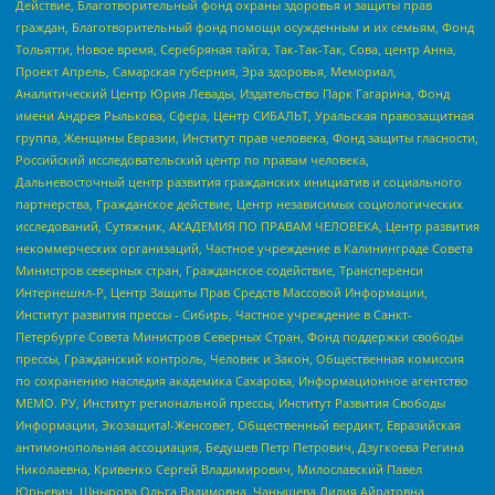
Действие, Благотворительный фонд охраны здоровья и защиты прав
граждан, Благотворительный фонд помощи осужденным и их семьям, Фонд
Тольятти, Новое время, Серебряная тайга, Так-Так-Так, Сова, центр Анна,
Проект Апрель, Самарская губерния, Эра здоровья, Мемориал,
Аналитический Центр Юрия Левады, Издательство Парк Гагарина, Фонд
имени Андрея Рылькова, Сфера, Центр СИБАЛЬТ, Уральская правозащитная
группа, Женщины Евразии, Институт прав человека, Фонд защиты гласности,
Российский исследовательский центр по правам человека,
Дальневосточный центр развития гражданских инициатив и социального
партнерства, Гражданское действие, Центр независимых социологических
исследований, Сутяжник, АКАДЕМИЯ ПО ПРАВАМ ЧЕЛОВЕКА, Центр развития
некоммерческих организаций, Частное учреждение в Калининграде Совета
Министров северных стран, Гражданское содействие, Трансперенси
Интернешнл-Р, Центр Защиты Прав Средств Массовой Информации,
Институт развития прессы - Сибирь, Частное учреждение в Санкт-
Петербурге Совета Министров Северных Стран, Фонд поддержки свободы
прессы, Гражданский контроль, Человек и Закон, Общественная комиссия
по сохранению наследия академика Сахарова, Информационное агентство
МЕМО. РУ, Институт региональной прессы, Институт Развития Свободы
Информации, Экозащита!-Женсовет, Общественный вердикт, Евразийская
антимонопольная ассоциация, Бедушев Петр Петрович, Дзугкоева Регина
Николаевна, Кривенко Сергей Владимирович, Милославский Павел
Юрьевич, Шнырова Ольга Вадимовна, Чанышева Лилия Айратовна,