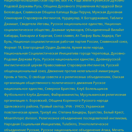
Национал-большевистская партия, ВЕК РА, Рада земли Кубанской Духовно
Родовой Державы Русь, Община Духовного Управления Асгардской Веси
Беловодья, Славянская Община Капища Веды Перуна, Мужская Духовная
Семинария Староверов-Инглингов, Нурджулар, К Богодержавию, Таблиги
Джамаат, Свидетели Иеговы, Русское национальное единство, Национал-
социалистическое общество, Джамаат мувахидов, Объединенный Вилайат
Кабарды, Балкарии и Карачая, Союз славян, Ат-Такфир Валь-Хиджра, Пит
Буль, Национал-социалистическая рабочая партия России, Славянский союз,
Формат-18, Благородный Орден Дьявола, Армия воли народа,
Национальная Социалистическая Инициатива города Череповца, Духовно-
Родовая Держава Русь, Русское национальное единство, Древнерусской
Инглистической церкви Православных Староверов-Инглингов, Русский
общенациональный союз, Движение против нелегальной иммиграции,
Кровь и Честь, О свободе совести и о религиозных объединениях, Омская
организация общественного политического движения Русское
национальное единство, Северное Братство, Клуб Болельщиков
Футбольного Клуба Динамо, Файзрахманисты, Мусульманская религиозная
организация п. Боровский, Община Коренного Русского народа
Щелковского района, Правый сектор, УНА - УНСО, Украинская
повстанческая армия, Тризуб им. Степана Бандеры, Братство, Белый Крест,
Misanthropic division, Религиозное объединение последователей инглиизма,
Народная Социальная Инициатива, TulaSkins, Этнополитическое
объединение Русские, Русское национальное объединение Атака, Мечеть