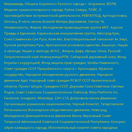
Мирмамеда, Община Коренного Русского народа г. Астрахани, ВОЛЯ,
Меджлис крымскотатарского народа, Рубеж Севера, ТОЙС, О
противодействии экстремистской деятельности, РЕВТАТПОД, Артподготовка,
Штольц, В честь иконы Божией Матери Державная, Сектор 16,
Независимость, Фирма, Молодежная правозащитная группа МПГ, Курсом
Правды и Единения, Каракольская инициативная группа, Автоград Крю,
Союз Славянских Сил Руси, Алля-Аят, Благотворительный пансионат Ак Умут,
Русская республика Русь, Арестантское уголовное единство, Башкорт, Нация
и свобода, Нация и свобода, W.H.С., Фалунь Дафа, Иртыш Ultras, Русский
Патриотический клуб-Новокузнецк/РПК, Сибирский державный союз, Фонд
борьбы с коррупцией, Фонд защиты прав граждан, Штабы Навального,
Совет граждан СССР Прикубанского округа г. Краснодара, Мужское
государство, Народное объединение русского движения, Народное
движение Адат, Народный совет граждан РСФСР СССР Архангельской
области, Проект Штурм, Граждане СССР, Держава Союз Советских Светлых
Родов, Совет Советских Социалистических Районов, Meta Platforms Inc,
Facebook, Instagram, WhatsApp, СИЧ-С14, Добровольческое Движение
Организации украинских националистов, Черный Комитет, Татарстанское
Региональное Всетатарское общественное движение, Невоград,
Молодежное Демократическое Движение Весна, Верховный Совет
Татарской Автономной Советской Социалистической Республики, Конгресс
ойрат-калмыцкого народа, Исполнительный комитет совета народных