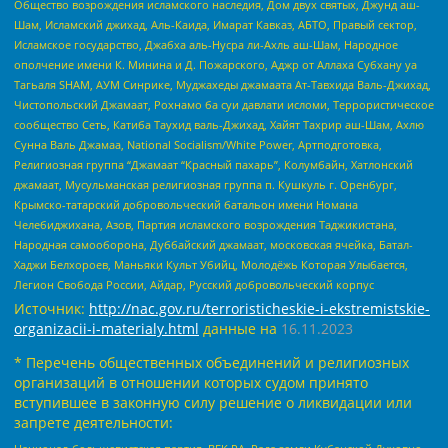
Общество возрождения исламского наследия, Дом двух святых, Джунд аш-
Шам, Исламский джихад, Аль-Каида, Имарат Кавказ, АБТО, Правый сектор,
Исламское государство, Джабха аль-Нусра ли-Ахль аш-Шам, Народное
ополчение имени К. Минина и Д. Пожарского, Аджр от Аллаха Субхану уа
Тагьаля SHAM, АУМ Синрике, Муджахеды джамаата Ат-Тавхида Валь-Джихад,
Чистопольский Джамаат, Рохнамо ба суи давлати исломи, Террористическое
сообщество Сеть, Катиба Таухид валь-Джихад, Хайят Тахрир аш-Шам, Ахлю
Сунна Валь Джамаа, National Socialism/White Power, Артподготовка,
Религиозная группа “Джамаат “Красный пахарь”, Колумбайн, Хатлонский
джамаат, Мусульманская религиозная группа п. Кушкуль г. Оренбург,
Крымско-татарский добровольческий батальон имени Номана
Челебиджихана, Азов, Партия исламского возрождения Таджикистана,
Народная самооборона, Дуббайский джамаат, московская ячейка, Батал-
Хаджи Белхороев, Маньяки Культ Убийц, Молодёжь Которая Улыбается,
Легион Свобода России, Айдар, Русский добровольческий корпус
Источник:
http://nac.gov.ru/terroristicheskie-i-ekstremistskie-
organizacii-i-materialy.html
данные на
16.11.2023
* Перечень общественных объединений и религиозных
организаций в отношении которых судом принято
вступившее в законную силу решение о ликвидации или
запрете деятельности: