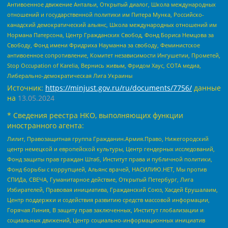
Антивоенное движение Антальи, Открытый диалог, Школа международных
отношений и государственной политики им Питера Мунка, Российско-
канадский демократический альянс, Школа международных отношений им
Нормана Патерсона, Центр Гражданских Свобод, Фонд Бориса Немцова за
Свободу, Фонд имени Фридриха Науманна за свободу, Феминистское
антивоенное сопротивление, Комитет независимости Ингушетии, Прометей,
Stop Occupation of Karelia, Вернись живым, Фридом Хаус, СОТА медиа,
Либерально-демократическая Лига Украины
Источник:
https://minjust.gov.ru/ru/documents/7756/
данные
на
13.05.2024
* Сведения реестра НКО, выполняющих функции
иностранного агента:
Лилит, Правозащитная группа Гражданин.Армия.Право, Нижегородский
центр немецкой и европейской культуры, Центр гендерных исследований,
Фонд защиты прав граждан Штаб, Институт права и публичной политики,
Фонд борьбы с коррупцией, Альянс врачей, НАСИЛИЮ.НЕТ, Мы против
СПИДа, СВЕЧА, Гуманитарное действие, Открытый Петербург, Лига
Избирателей, Правовая инициатива, Гражданский Союз, Хасдей Ерушалаим,
Центр поддержки и содействия развитию средств массовой информации,
Горячая Линия, В защиту прав заключенных, Институт глобализации и
социальных движений, Центр социально-информационных инициатив