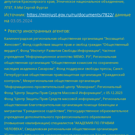
депутатов Красноярского края, Этническое национальное объединение,
ЛГБТ, Я.МЫ Сергей Фургал
Источник:
https://minjust.gov.ru/ru/documents/7822/
данные
на
03.05.2024
* Реестр иностранных агентов:
Калининградская региональная общественная организация "Экозащита!-Женсовет", Фонд содействия защите прав и свобод граждан "Общественный вердикт", Фонд "Институт Развития Свободы Информации", Частное учреждение "Информационное агентство МЕМО. РУ", Региональная общественная организация "Общественная комиссия по сохранению наследия академика Сахарова", Фонд поддержки свободы прессы, Санкт-Петербургская общественная правозащитная организация "Гражданский контроль", Межрегиональная общественная организация "Информационно-просветительский центр "Мемориал", Региональный Фонд "Центр Защиты Прав Средств Массовой Информации", с 05.12.2023 Фонд "Центр Защиты Прав Средств массовой информации", Региональная общественная благотворительная организация помощи беженцам и мигрантам "Гражданское содействие", Негосударственное образовательное учреждение дополнительного профессионального образования (повышение квалификации) специалистов "АКАДЕМИЯ ПО ПРАВАМ ЧЕЛОВЕКА", Свердловская региональная общественная организация "Сутяжник", Автономная некоммерческая организация "Центр независимых социологических исследований", Союз общественных объединений "Российский исследовательский центр по правам человека", Региональное общественное учреждение научно-информационный центр "МЕМОРИАЛ", Некоммерческая организация "Фонд защиты гласности", Автономная некоммерческая организация "Институт прав человека", Городская общественная организация "Екатеринбургское общество "МЕМОРИАЛ", Городская общественная организация "Рязанское историко-просветительское и правозащитное общество "Мемориал" (Рязанский Мемориал), Челябинский региональный орган общественной самодеятельности – женское общественное объединение "Женщины Евразии", Челябинский региональный орган общественной самодеятельности "Уральская правозащитная группа", Фонд содействия защите здоровья и социальной справедливости имени Андрея Рылькова, Автономная Некоммерческая Организация "Аналитический Центр Юрия Левады", Автономная некоммерческая организация социальной поддержки населения "Проект Апрель", Региональная общественная организация помощи женщинам и детям, находящимся в кризисной ситуации "Информационно-методический центр "Анна", Фонд содействия развитию массовых коммуникаций и правовому просвещению "Так-так-Так", Фонд содействия устойчивому развитию "Серебряная тайга", Свердловский региональный общественный фонд социальных проектов "Новое время", "Idel.Реалии", Кавказ.Реалии, Крым.Реалии, Телеканал Настоящее Время, Татаро-башкирская служба Радио Свобода (Azatliq Radiosi), Радио Свободная Европа/Радио Свобода (PCE/PC), "Сибирь.Реалии", "Фактограф", Благотворительный фонд помощи осужденным и их семьям, Автономная некоммерческая организация "Институт глобализации и социальных движений", Фонд "В защиту прав заключенных", Частное учреждение "Центр поддержки и содействия развитию средств массовой информации", Пензенский региональный общественный благотворительный фонд "Гражданский союз", "Север.Реалии", Некоммерческая организация Фонд "Правовая инициатива", Общество с ограниченной ответственностью "Радио Свободная Европа/Радио Свобода", Чешское информационное агентство "MEDIUM-ORIENT", Красноярская региональная общественная организация "Мы против СПИДа", Камалягин Денис Николаевич, Маркелов Сергей Евгеньевич, Пономарев Лев Александрович, Савицкая Людмила Алексеевна, Автономная некоммерческая организация "Центр по работе с проблемой насилия "НАСИЛИЮ.НЕТ", Межрегиональный профессиональный союз работников здравоохранения "Альянс врачей", Юридическое лицо, зарегистрированное в Латвийской Республике, SIA "Medusa Project" (регистрационный номер 40103797863, дата регистрации 10.06.2014), Некоммерческая организация "Фонд по борьбе с коррупцией", Автономная некоммерческая организация "Институт права и публичной политики", Баданин Роман Сергеевич, Гликин Максим Александрович, Железнова Мария Михайловна, Лукьянова Юлия Сергеевна, Маетная Елизавета Витальевна, Маняхин Петр Борисович, Чуракова Ольга Владимировна, Ярош Юлия Петровна, Юридическое лицо "The Insider SIA", зарегистрированное в Риге, Латвийская Республика (дата регистрации 26.06.2015), являющееся администратором доменного имени интернет-издания "The Insider SIA", https://theins.ru, Постернак Алексей Евгеньевич, Рубин Михаил Аркадьевич, Анин Роман Александрович, Юридическое лицо Istories fonds, зарегистрированное в Латвийской Республике (регистрационный номер 50008295751, дата регистрации 24.02.2020), Великовский Дмитрий Александрович, Долинина Ирина Николаевна, Мароховская Алеся Алексеевна, Шлейнов Роман Юрьевич, Шмагун Олеся Валентиновна, Общество с ограниченной ответственностью "Альтаир 2021", Общество с ограниченной ответственностью "Вега 2021", Общество с ограниченной ответственностью "Главный редактор 2021", Общество с ограниченной ответственностью "Ромашки монолит", Важенков Артем Валерьевич, Ивановская областная общественная организация "Центр гендерных исследований", Гурман Юрий Альбертович, Медиапроект "ОВД-Инфо", Егоров Владимир Владимирович, Жилинский Владимир Александрович, Общество с ограниченной ответственностью "ЗП", Иванова София Юрьевна, Карезина Инна Павловна, Кильтау Екатерина Викторовна, Петров Алексей Викторович, Пискунов Сергей Евгеньевич, Смирнов Сергей Сергеевич, Тихонов Михаил Сергеевич, Общество с ограниченной ответственностью "ЖУРНАЛИСТ-ИНОСТРАННЫЙ АГЕНТ", Арапова Галина Юрьевна, Вольтская Татьяна Анатольевна, Американская компания "Mason G.E.S. Anonymous Foundation" (США), являющаяся владельцем интернет-издания https://mnews.world/, Компания "Stichting Bellingcat", зарегистрированная в Нидерландах (дата регистрации 11.07.2018), Захаров Андрей Вячеславович, Клепиковская Екатерина Дмитриевна, Общество с ограниченной ответственностью "МЕМО", Перл Роман Александрович, Симонов Евгений Алексеевич, Соловьева Елена Анатольевна, Сотников Даниил Владимирович, Сурначева Елизавета Дмитриевна, Автономная некоммерческая организация по защите прав человека и информированию населения "Якутия – Наше Мнение", Общество с ограниченной ответственностью "Москоу диджитал медиа", с 26.01.2023 Общество с ограниченной ответственностью "Чайка Белые сады", Ветошкина Валерия Валерьевна, Заговора Максим Александрович, Межрегиональное общественное движение "Российская ЛГБТ - сеть", Оленичев Максим Владимирович, Павлов Иван Юрьевич, Скворцова Елена Сергеевна, Общество с ограниченной ответственностью "Как бы инагент", Кочетков Игорь Викторович, Общество с ограниченной ответственностью "Честные выборы", Еланчик Олег Александрович, Общество с ограниченной ответственностью "Нобелевский призыв", Гималова Регина Эмилевна, Григорьев Андрей Валерьевич, Григорьева Алина Александровна, Ассоциация по содействию защите прав призывников, альтернативнослужащих и военнослужащих "Правозащитная группа "Гражданин.Армия.Право", Хисамова Регина Фаритовна, Автономная некоммерческая организация по реализации социально-правовых программ "Лилит", Дальневосточное общественное движение "Маяк", Санкт-Петербургская ЛГБТ-инициативная группа "Выход", Инициативная группа ЛГБТ+ "Реверс", Алексеев Андрей Викторович, Бекбулатова Таисия Львовна, Беляев Иван Михайлович, Владыкина Елена Сергеевна, Гельман Марат Александрович, Никульшина Вероника Юрьевна, Толоконникова Надежда Андреевна, Шендерович Виктор Анатольевич, Общество с ограниченной ответственностью "Данное сообщение", Общество с ограниченной ответственностью Издательский дом "Новая глава", Айнбиндер Александра Александровна, Московский комьюнити-центр для ЛГБТ+инициатив, Благотворительный фонд развития филантропии, Deutsche Welle (Германия, Kurt-Schumacher-Strasse 3, 53113 Bonn), Борзунова Мария Михайловна, Воробьев Виктор Викторович, Голубева Анна Львовна, Константинова Алла Михайловна, Малкова Ирина Владимировна, Мурадов Мурад Абдулгалимович, Осетинская Елизавета Николаевна, Понасенков Евгений Николаевич, Ганапольский Матвей Юрьевич, Киселев Евгений Алексеевич, Борухович Ирина Григорьевна, Дремин Иван Тимофеевич, Дубровский Дмитрий Викторович, Красноярская региональная общественная организация поддержки и развития альтернативных образовательных технологий и межкультурных коммуникаций "ИНТЕРРА", Маяковская Екатерина Алексеевна, Фейгин Марк Захарович, Филимонов Андрей Викторович, Дзугкоева Регина Николаевна, Доброхотов Роман Александрович, Дудь Юрий Александрович, Елкин Сергей Владимирович, Кругликов Кирилл Игоревич, Сабунаева Мария Леонидовна, Семенов Алексей Владимирович, Шаинян Карен Багратович, Шульман Екатерина Михайловна, Асафьев Артур Валерьевич, Вахштайн Виктор Семенович, Венедиктов Алексей Алексеевич, Лушникова Екатерина Евгеньевна, Волков Леонид Михайлович, Невзоров Александр Глебович, Пархоменко Сергей Борисович, Сироткин Ярослав Николаевич, Кара-Мурза Владимир Владимирович, Баранова Наталья Владимировна, Гозман Леонид Яковлевич, Кагарлицкий Борис Юльевич, Климарев Михаил Валерьевич, Милов Владимир Станиславович, Автономная некоммерческая организация Краснодарский центр современного искусства "Типография", Моргенштерн Алишер Тагирович, Соболь Любовь Эдуардовна, Общество с ограниченной ответственностью "ЛИЗА НОРМ", Каспаров Гарри Кимович, Ходорковский Михаил Борисович, Общество с ограниченной ответственностью "Апрельские тезисы", Данилович Ирина Брониславовна, Кашин Олег Владимирович, Петров Николай Владимирович, Пивоваров Алексей Владимирович, Соколов Михаил Владимирович, Цветкова Юлия Владимировна, Чичваркин Евгений Александрович, Комитет против пыток/Команда против пыток, Общество с ограниченной ответственностью "Первый научный", Общество с ограниченной ответственностью "Вертолет и ко", Белоцерковская Вероника Борисовна, Кац Максим Евгеньевич, Лазарева Татьяна Юрьевна, Шаведдинов Руслан Табризович, Яшин Илья Валерьевич, Общество с ограниченной ответственностью "Иноагент ААВ", Алешковский Дмитрий Петрович, Альбац Евгения Марковна, Быков Дмитрий Львович, Галямина Юлия Евгеньевна, Лойко Сергей Леонидович, Мартынов Кирилл Константинович, Медведев Сергей Александрович, Крашенинников Федор Геннадиевич, Гордеева Катерина Вл