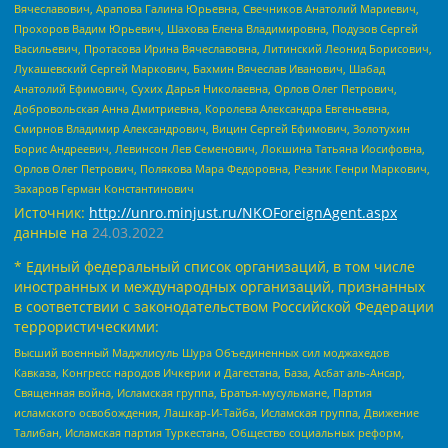
Вячеславович, Арапова Галина Юрьевна, Свечников Анатолий Мариевич,
Прохоров Вадим Юрьевич, Шахова Елена Владимировна, Подузов Сергей
Васильевич, Протасова Ирина Вячеславовна, Литинский Леонид Борисович,
Лукашевский Сергей Маркович, Бахмин Вячеслав Иванович, Шабад
Анатолий Ефимович, Сухих Дарья Николаевна, Орлов Олег Петрович,
Добровольская Анна Дмитриевна, Королева Александра Евгеньевна,
Смирнов Владимир Александрович, Вицин Сергей Ефимович, Золотухин
Борис Андреевич, Левинсон Лев Семенович, Локшина Татьяна Иосифовна,
Орлов Олег Петрович, Полякова Мара Федоровна, Резник Генри Маркович,
Захаров Герман Константинович
Источник:
http://unro.minjust.ru/NKOForeignAgent.aspx
данные на
24.03.2022
* Единый федеральный список организаций, в том числе
иностранных и международных организаций, признанных
в соответствии с законодательством Российской Федерации
террористическими:
Высший военный Маджлисуль Шура Объединенных сил моджахедов
Кавказа, Конгресс народов Ичкерии и Дагестана, База, Асбат аль-Ансар,
Священная война, Исламская группа, Братья-мусульмане, Партия
исламского освобождения, Лашкар-И-Тайба, Исламская группа, Движение
Талибан, Исламская партия Туркестана, Общество социальных реформ,