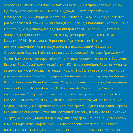
человека Тбилиси, Дом прав человека Ереван, Дом прав человека Крым,
Центр дикого лосося, TVR Studios, ТВ Дождь, Центр европейских
исследований им Вилфрида Мартенса, Сетевое объединение журналистов
расследователей, АЛЛАТРА, За свободную Россию, Свободная Бурятия, Uralic,
UnKremlin, Международная федерация транспортных рабочих, ИстЧам
Финланд, Гудзоновский институт, Фонд Демократического Развития,
Комитет-2024, Центрально-Европейский университет, Центр
восточноевропейских и международных исследований, Общество
Сторожевой башни, Библии и трактатов Свидетелей Иеговы, Гражданский
Совет, Центр анализа европейской политики, Академическая сеть Восточная
Европа, Российский комитет действия, РЭНД корпорейшн, Русская Америка
за демократию в России, Настоящая Россия, Глобальная сеть журналистов-
расследователей, Служба поддержки, Свободная Россия Берлин, Свободная
Россия Северный Рейн-Вестфалия, Фонд глобальной помощи, Антивоенный
комитет России, Russie-Libertes, La Asocicion de Rusos Libres, Союз за
возвращение Северных территорий, Крымскотатарский Ресурсный Центр,
Глобальный союз IndustriALL, Russian Election Monitor, Article 19, Мнение
медиа, Федерация анархического черного креста, Радио Свободная Европа,
Германское общество изучения Восточной Европы, Фонд имени Фридриха
Эберта, XZ gGmbH, Мобильная академия поддержки гендерной демократии
и миротворчества, Форум имени Льва Копелева, American Councils for
International Education, Cultural Vistas, Institute of International Education,