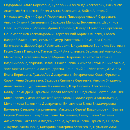
Сидорович Ольга Борисовна, Туровский Александр Алексеевич, Васильева
Анастасия Евгеньевна, Ривина Анна Валерьевна, Бойко Анатолий
Николаевич, Дугин Сергей Георгиевич, Пивоваров Андрей Сергеевич,
Аверин Виталий Евгеньевич, Барахоев Магомед Бекханович, Шарипков
Олег Викторович, Мошель Ирина Ароновна, Шведов Григорий Сергеевич,
Пономарев Лев Александрович, Каргалицкий Борис Юльевич, Созаев
Валерий Валерьевич, Исламов Тимур Рифгатович, Романова Ольга
Евгеньевна, Щаров Сергей Алексадрович, Цирульников Борис Альбертович,
Гасан Ольга Павловна, Паутов Юрий Анатольевич, Верховский Александр
Маркович, Пислакова-Паркер Марина Петровна, Кочеткова Татьяна
Владимировна, Чуркина Наталья Валерьевна, Акимова Татьяна Николаевна,
Золотарева Екатерина Александровна, Рачинский Ян Збигневич, Жемкова
Елена Борисовна, Гудков Лев Дмитриевич, Илларионова Юлия Юрьевна,
Саранг Анна Васильевна, Захарова Светлана Сергеевна, Аверин Владимир
Анатольевич, Щур Татьяна Михайловна, Щур Николай Алексеевич,
Блинушов Андрей Юрьевич, Мосин Алексей Геннадьевич, Гефтер Валентин
Михайлович, Симонов Алексей Кириллович, Флиге Ирина Анатольевна,
Мельникова Валентина Дмитриевна, Вититинова Елена Владимировна,
Баженова Светлана Куприяновна, Максимов Сергей Владимирович, Беляев
Сергей Иванович, Голубева Елена Николаевна, Ганнушкина Светлана
Алексеевна, Закс Елена Владимировна, Буртина Елена Юрьевна, Гендель
Людмила Залмановна, Кокорина Екатерина Алексеевна, Шуманов Илья