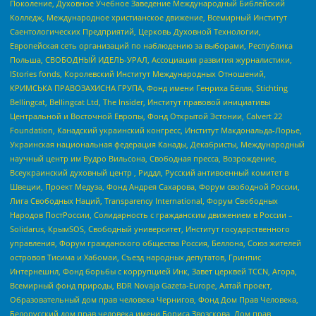
Поколение, Духовное Учебное Заведение Международный Библейский
Колледж, Международное христианское движение, Всемирный Институт
Саентологических Предприятий, Церковь Духовной Технологии,
Европейская сеть организаций по наблюдению за выборами, Республика
Польша, СВОБОДНЫЙ ИДЕЛЬ-УРАЛ, Ассоциация развития журналистики,
IStories fonds, Королевский Институт Международных Отношений,
КРИМСЬКА ПРАВОЗАХИСНА ГРУПА, Фонд имени Генриха Бёлля, Stichting
Bellingcat, Bellingcat Ltd, The Insider, Институт правовой инициативы
Центральной и Восточной Европы, Фонд Открытой Эстонии, Calvert 22
Foundation, Канадский украинский конгресс, Институт Макдональда-Лорье,
Украинская национальная федерация Канады, Декабристы, Международный
научный центр им Вудро Вильсона, Свободная пресса, Возрождение,
Всеукраинский духовный центр , Риддл, Русский антивоенный комитет в
Швеции, Проект Медуза, Фонд Андрея Сахарова, Форум свободной России,
Лига Свободных Наций, Transparеncy International, Форум Свободных
Народов ПостРоссии, Солидарность с гражданским движением в России –
Solidarus, КрымSOS, Свободный университет, Институт государственного
управления, Форум гражданского общества Россия, Беллона, Союз жителей
островов Тисима и Хабомаи, Съезд народных депутатов, Гринпис
Интернешнл, Фонд борьбы с коррупцией Инк, Завет церквей TCCN, Агора,
Всемирный фонд природы, BDR Novaja Gazeta-Europe, Алтай проект,
Образовательный дом прав человека Чернигов, Фонд Дом Прав Человека,
Белорусский дом прав человека имени Бориса Звозскова, Дом прав