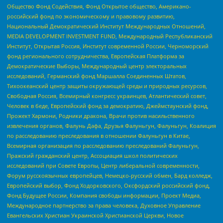
Общество Фонд Содействия, Фонд Открытое общество, Американо-
российский фонд по экономическому и правовому развитию,
Национальный Демократический Институт Международных Отношений,
MEDIA DEVELOPMENT INVESTMENT FUND, Международный Республиканский
Институт, Открытая Россия, Институт современной России, Черноморский
фонд регионального сотрудничества, Европейская Платформа за
Демократические Выборы, Международный центр электоральных
исследований, Германский фонд Маршалла Соединенных Штатов,
Тихоокеанский центр защиты окружающей среды и природных ресурсов,
Свободная Россия, Всемирный конгресс украинцев, Атлантический совет,
Человек в беде, Европейский фонд за демократию, Джеймстаунский фонд,
Прожект Хармони, Родники дракона, Врачи против насильственного
извлечения органов, Фалунь Дафа, Друзья Фалуньгун, Фалуньгун, Коалиция
по расследованию преследования в отношении Фалуньгун в Китае,
Всемирная организация по расследованию преследований Фалуньгун,
Пражский гражданский центр, Ассоциация школ политических
исследований при Совете Европы, Центр либеральной современности,
Форум русскоязычных европейцев, Немецко-русский обмен, Бард колледж,
Европейский выбор, Фонд Ходорковского, Оксфордский российский фонд,
Фонд Будущее России, Компания свободы информации, Проект Медиа,
Международное партнерство за права человека, Духовное Управление
Евангельских Христиан Украинской Христианской Церкви, Новое