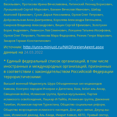
Васильевич, Протасова Ирина Вячеславовна, Литинский Леонид Борисович,
Лукашевский Сергей Маркович, Бахмин Вячеслав Иванович, Шабад
Анатолий Ефимович, Сухих Дарья Николаевна, Орлов Олег Петрович,
Добровольская Анна Дмитриевна, Королева Александра Евгеньевна,
Смирнов Владимир Александрович, Вицин Сергей Ефимович, Золотухин
Борис Андреевич, Левинсон Лев Семенович, Локшина Татьяна Иосифовна,
Орлов Олег Петрович, Полякова Мара Федоровна, Резник Генри Маркович,
Захаров Герман Константинович
Источник:
http://unro.minjust.ru/NKOForeignAgent.aspx
данные на
24.03.2022
* Единый федеральный список организаций, в том числе
иностранных и международных организаций, признанных
в соответствии с законодательством Российской Федерации
террористическими:
Высший военный Маджлисуль Шура Объединенных сил моджахедов
Кавказа, Конгресс народов Ичкерии и Дагестана, База, Асбат аль-Ансар,
Священная война, Исламская группа, Братья-мусульмане, Партия
исламского освобождения, Лашкар-И-Тайба, Исламская группа, Движение
Талибан, Исламская партия Туркестана, Общество социальных реформ,
Общество возрождения исламского наследия, Дом двух святых, Джунд аш-
Шам, Исламский джихад, Аль-Каида, Имарат Кавказ, АБТО, Правый сектор,