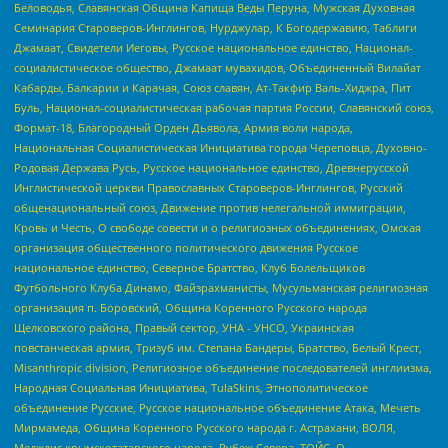
Беловодья, Славянская Община Капища Веды Перуна, Мужская Духовная
Семинария Староверов-Инглингов, Нурджулар, К Богодержавию, Таблиги
Джамаат, Свидетели Иеговы, Русское национальное единство, Национал-
социалистическое общество, Джамаат мувахидов, Объединенный Вилайат
Кабарды, Балкарии и Карачая, Союз славян, Ат-Такфир Валь-Хиджра, Пит
Буль, Национал-социалистическая рабочая партия России, Славянский союз,
Формат-18, Благородный Орден Дьявола, Армия воли народа,
Национальная Социалистическая Инициатива города Череповца, Духовно-
Родовая Держава Русь, Русское национальное единство, Древнерусской
Инглистической церкви Православных Староверов-Инглингов, Русский
общенациональный союз, Движение против нелегальной иммиграции,
Кровь и Честь, О свободе совести и о религиозных объединениях, Омская
организация общественного политического движения Русское
национальное единство, Северное Братство, Клуб Болельщиков
Футбольного Клуба Динамо, Файзрахманисты, Мусульманская религиозная
организация п. Боровский, Община Коренного Русского народа
Щелковского района, Правый сектор, УНА - УНСО, Украинская
повстанческая армия, Тризуб им. Степана Бандеры, Братство, Белый Крест,
Misanthropic division, Религиозное объединение последователей инглиизма,
Народная Социальная Инициатива, TulaSkins, Этнополитическое
объединение Русские, Русское национальное объединение Атака, Мечеть
Мирмамеда, Община Коренного Русского народа г. Астрахани, ВОЛЯ,
Меджлис крымскотатарского народа, Рубеж Севера, ТОЙС, О