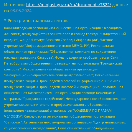
Источник:
https://minjust.gov.ru/ru/documents/7822/
данные
на
03.05.2024
* Реестр иностранных агентов:
Калининградская региональная общественная организация "Экозащита!-Женсовет", Фонд содействия защите прав и свобод граждан "Общественный вердикт", Фонд "Институт Развития Свободы Информации", Частное учреждение "Информационное агентство МЕМО. РУ", Региональная общественная организация "Общественная комиссия по сохранению наследия академика Сахарова", Фонд поддержки свободы прессы, Санкт-Петербургская общественная правозащитная организация "Гражданский контроль", Межрегиональная общественная организация "Информационно-просветительский центр "Мемориал", Региональный Фонд "Центр Защиты Прав Средств Массовой Информации", с 05.12.2023 Фонд "Центр Защиты Прав Средств массовой информации", Региональная общественная благотворительная организация помощи беженцам и мигрантам "Гражданское содействие", Негосударственное образовательное учреждение дополнительного профессионального образования (повышение квалификации) специалистов "АКАДЕМИЯ ПО ПРАВАМ ЧЕЛОВЕКА", Свердловская региональная общественная организация "Сутяжник", Автономная некоммерческая организация "Центр независимых социологических исследований", Союз общественных объединений "Российский исследовательский центр по правам человека", Региональное общественное учреждение научно-информационный центр "МЕМОРИАЛ", Некоммерческая организация "Фонд защиты гласности", Автономная некоммерческая организация "Институт прав человека", Городская общественная организация "Екатеринбургское общество "МЕМОРИАЛ", Городская общественная организация "Рязанское историко-просветительское и правозащитное общество "Мемориал" (Рязанский Мемориал), Челябинский региональный орган общественной самодеятельности – женское общественное объединение "Женщины Евразии", Челябинский региональный орган общественной самодеятельности "Уральская правозащитная группа", Фонд содействия защите здоровья и социальной справедливости имени Андрея Рылькова, Автономная Некоммерческая Организация "Аналитический Центр Юрия Левады", Автономная некоммерческая организация социальной поддержки населения "Проект Апрель", Региональная общественная организация помощи женщинам и детям, находящимся в кризисной ситуации "Информационно-методический центр "Анна", Фонд содействия развитию массовых коммуникаций и правовому просвещению "Так-так-Так", Фонд содействия устойчивому развитию "Серебряная тайга", Свердловский региональный общественный фонд социальных проектов "Новое время", "Idel.Реалии", Кавказ.Реалии, Крым.Реалии, Телеканал Настоящее Время, Татаро-башкирская служба Радио Свобода (Azatliq Radiosi), Радио Свободная Европа/Радио Свобода (PCE/PC), "Сибирь.Реалии", "Фактограф", Благотворительный фонд помощи осужденным и их семьям, Автономная некоммерческая организация "Институт глобализации и социальных движений", Фонд "В защиту прав заключенных", Частное учреждение "Центр поддержки и содействия развитию средств массовой информации", Пензенский региональный общественный благотворительный фонд "Гражданский союз", "Север.Реалии", Некоммерческая организация Фонд "Правовая инициатива", Общество с ограниченной ответственностью "Радио Свободная Европа/Радио Свобода", Чешское информационное агентство "MEDIUM-ORIENT", Красноярская региональная общественная организация "Мы против СПИДа", Камалягин Денис Николаевич, Маркелов Сергей Евгеньевич, Пономарев Лев Александрович, Савицкая Людмила Алексеевна, Автономная некоммерческая организация "Центр по работе с проблемой насилия "НАСИЛИЮ.НЕТ", Межрегиональный профессиональный союз работников здравоохранения "Альянс врачей", Юридическое лицо, зарегистрированное в Латвийской Республике, SIA "Medusa Project" (регистрационный номер 40103797863, дата регистрации 10.06.2014), Некоммерческая организация "Фонд по борьбе с коррупцией", Автономная некоммерческая организация "Институт права и публичной политики", Баданин Роман Сергеевич, Гликин Максим Александрович, Железнова Мария Михайловна, Лукьянова Юлия Сергеевна, Маетная Елизавета Витальевна, Маняхин Петр Борисович, Чуракова Ольга Владимировна, Ярош Юлия Петровна, Юридическое лицо "The Insider SIA", зарегистрированное в Риге, Латвийская Республика (дата регистрации 26.06.2015), являющееся администратором доменного имени интернет-издания "The Insider SIA", https://theins.ru, Постернак Алексей Евгеньевич, Рубин Михаил Аркадьевич, Анин Роман Александрович, Юридическое лицо Istories fonds, зарегистрированное в Латвийской Республике (регистрационный номер 50008295751, дата регистрации 24.02.2020), Великовский Дмитрий Александрович, Долинина Ирина Николаевна, Мароховская Алеся Алексеевна, Шлейнов Роман Юрьевич, Шмагун Олеся Валентиновна, Общество с ограниченной ответственностью "Альтаир 2021", Общество с ограниченной ответственностью "Вега 2021", Общество с ограниченной ответственностью "Главный редактор 2021", Общество с ограниченной ответственностью "Ромашки монолит", Важенков Артем Валерьевич, Ивановская областная общественная организация "Центр гендерных исследований", Гурман Юрий Альбертович, Медиапроект "ОВД-Инфо", Егоров Владимир Владимирович, Жилинский Владимир Александрович, Общество с ограниченной ответственностью "ЗП", Иванова София Юрьевна, Карезина Инна Павловна, Кильтау Екатерина Викторовна, Петров Алексей Викторович, Пискунов Сергей Евгеньевич, Смирнов Сергей Сергеевич, Тихонов Михаил Сергеевич, Общество с ограниченной ответственностью "ЖУРНАЛИСТ-ИНОСТРАННЫЙ АГЕНТ", Арапова Галина Юрьевна, Вольтская Татьяна Анатольевна, Американская компания "Mason G.E.S. Anonymous Foundation" (США), являющаяся владельцем интернет-издания https://mnews.world/, Компания "Stichting Bellingcat", зарегистрированная в Нидерландах (дата регистрации 11.07.2018), Захаров Андрей Вячеславович, Клепиковская Екатерина Дмитриевна, Общество с ограниченной ответственностью "МЕМО", Перл Роман Александрович, Симонов Евгений Алексеевич, Соловьева Елена Анатольевна, Сотников Даниил Владимирович, Сурначева Елизавета Дмитриевна, Автономная некоммерческая организация по защите прав человека и информированию населения "Якутия – Наше Мнение", Общество с ограниченной ответственностью "Москоу диджитал медиа", с 26.01.2023 Общество с ограниченной ответственностью "Чайка Белые сады", Ветошкина Валерия Валерьевна, Заговора Максим Александрович, Межрегиональное общественное движение "Российская ЛГБТ - сеть", Оленичев Максим Владимирович, Павлов Иван Юрьевич, Скворцова Елена Сергеевна, Общество с ограниченной ответственностью "Как бы инагент", Кочетков Игорь Викторович, Общество с ограниченной ответственностью "Честные выборы", Еланчик Олег Александрович, Общество с ограниченной ответственностью "Нобелевский призыв", Гималова Регина Эмилевна, Григорьев Андрей Валерьевич, Григорьева Алина Александровна, Ассоциация по содействию защите прав призывников, альтернативнослужащих и военнослужащих "Правозащитная группа "Гражданин.Армия.Право", Хисамова Регина Фаритовна, Автономная некоммерческая организация по реализации социально-правовых программ "Лилит", Дальневосточное общественное движение "Маяк", Санкт-Петербургская ЛГБТ-инициативная группа "Выход", Инициативная группа ЛГБТ+ "Реверс", Алексеев Андрей Викторович, Бекбулатова Таисия Львовна, Беляев Иван Михайлович, Владыкина Елена Сергеевна, Гельман Марат Александрович, Никульшина Вероника Юрьевна, Толоконникова Надежда Андреевна, Шендерович Виктор Анатольевич, Общество с ограниченной ответственностью "Данное сообщение", Общество с ограниченной ответственностью Издательский дом "Новая глава", Айнбиндер Александра Александровна, Московский комьюнити-центр для ЛГБТ+инициатив, Благотворительный фонд развития филантропии, Deutsche Welle (Германия, Kurt-Schumacher-Strasse 3, 53113 Bonn), Борзунова Мария Михайловна, Воробьев Виктор Викторович, Голубева Анна Львовна, Константинова Алла Михайловна, Малкова Ирина Владимировна, Мурадов Мурад Абдулгалимович, Осетинская Елизавета Николаевна, Понасенков Евгений Николаевич, Ганапольский Матвей Юрьевич, Киселев Евгений Алексеевич, Борухович Ирина Григорьевна, Дремин Иван Тимофеевич, Дубровский Дмитрий Викторович, Красноярская региональная общественная организация поддержки и развития альтернативных образовательных технологий и межкультурных коммуникаций "ИНТЕРРА", Маяковская Екатерина Алексеевна, Фейгин Марк Захарович, Филимонов Андрей Викторович, Дзугкоева Регина Николаевна, Доброхотов Роман Александрович, Дудь Юрий Александрович, Елкин Сергей Владимирович, Кругликов Кирилл Игоревич, Сабунаева Мария Леонидовна, Семенов Алексей Владимирович, Шаинян Карен Багратович, Шульман Екатерина Михайловна, Асафьев Артур Валерьевич, Вахштайн Виктор Семенович, Венедиктов Алексей Алексеевич, Лушникова Екатерина Евгеньевна, Волков Леонид Михайлович, Невзоров Александр Глебович, Пархоменко Сергей Борисович, Сироткин Ярослав Николаевич, Кара-Мурза Владимир Владимирович, Баранова Наталья Владимировна, Гозман Леонид Яковлевич, Кагарлицкий Борис Юльевич, Климарев Михаил Валерьевич, Милов Владимир Станиславович, Автономная некоммерческая организация Краснодарский центр современного искусства "Типография", Моргенштерн Алишер Тагирович, Соболь Любовь Эдуардовна, Общество с ограниченной ответственностью "ЛИЗА НОРМ", Каспаров Гарри Кимович, Ходорковский Михаил Борисович, Общество с ограниченной ответственностью "Апрельские тезисы", Данилович Ирина Брониславовна, Кашин Олег Владимирович, Петров Николай Владимирович, Пивоваров Алексей Владимирович, Соколов Михаил Владимирович, Цветкова Юлия Владимировна, Чичваркин Евгений Александрович, Комитет против пыток/Команда против пыток, Общество с ограниченной ответственностью "Первый научный", Общество с ограниченной ответственностью "Вертолет и ко", Белоцерковская Вероника Борисовна, Кац Максим Евгеньевич, Лазарева Татьяна Юрьевна, Шаведдинов Руслан Табризович, Яшин Илья Валерьевич, Общество с ограниченной ответственностью "Иноагент ААВ", Алешковский Дмитрий Петрович, Альбац Евгения Марковна, Быков Дмитрий Львович, Галямина Юлия Евгеньевна, Лойко Сергей Леонидович, Мартынов Кирилл Константинович, Медведев Сергей Александрович, Крашенинников Федор Геннадиевич, Гордеева Катерина Вл