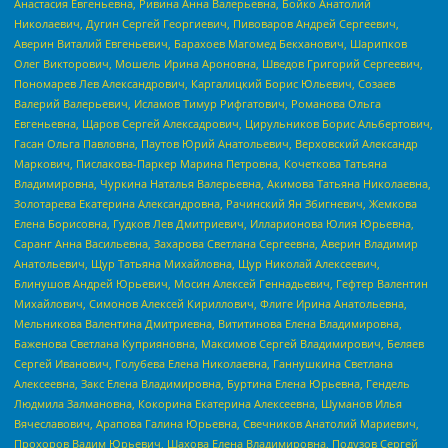
Анастасия Евгеньевна, Ривина Анна Валерьевна, Бойко Анатолий
Николаевич, Дугин Сергей Георгиевич, Пивоваров Андрей Сергеевич,
Аверин Виталий Евгеньевич, Барахоев Магомед Бекханович, Шарипков
Олег Викторович, Мошель Ирина Ароновна, Шведов Григорий Сергеевич,
Пономарев Лев Александрович, Каргалицкий Борис Юльевич, Созаев
Валерий Валерьевич, Исламов Тимур Рифгатович, Романова Ольга
Евгеньевна, Щаров Сергей Алексадрович, Цирульников Борис Альбертович,
Гасан Ольга Павловна, Паутов Юрий Анатольевич, Верховский Александр
Маркович, Пислакова-Паркер Марина Петровна, Кочеткова Татьяна
Владимировна, Чуркина Наталья Валерьевна, Акимова Татьяна Николаевна,
Золотарева Екатерина Александровна, Рачинский Ян Збигневич, Жемкова
Елена Борисовна, Гудков Лев Дмитриевич, Илларионова Юлия Юрьевна,
Саранг Анна Васильевна, Захарова Светлана Сергеевна, Аверин Владимир
Анатольевич, Щур Татьяна Михайловна, Щур Николай Алексеевич,
Блинушов Андрей Юрьевич, Мосин Алексей Геннадьевич, Гефтер Валентин
Михайлович, Симонов Алексей Кириллович, Флиге Ирина Анатольевна,
Мельникова Валентина Дмитриевна, Вититинова Елена Владимировна,
Баженова Светлана Куприяновна, Максимов Сергей Владимирович, Беляев
Сергей Иванович, Голубева Елена Николаевна, Ганнушкина Светлана
Алексеевна, Закс Елена Владимировна, Буртина Елена Юрьевна, Гендель
Людмила Залмановна, Кокорина Екатерина Алексеевна, Шуманов Илья
Вячеславович, Арапова Галина Юрьевна, Свечников Анатолий Мариевич,
Прохоров Вадим Юрьевич, Шахова Елена Владимировна, Подузов Сергей