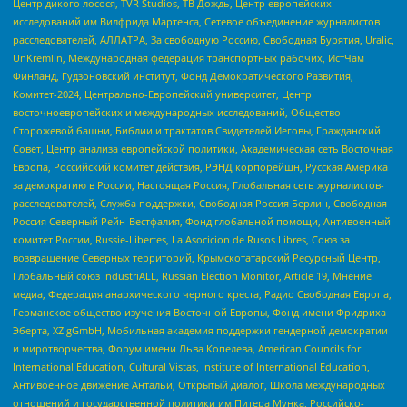
Центр дикого лосося, TVR Studios, ТВ Дождь, Центр европейских
исследований им Вилфрида Мартенса, Сетевое объединение журналистов
расследователей, АЛЛАТРА, За свободную Россию, Свободная Бурятия, Uralic,
UnKremlin, Международная федерация транспортных рабочих, ИстЧам
Финланд, Гудзоновский институт, Фонд Демократического Развития,
Комитет-2024, Центрально-Европейский университет, Центр
восточноевропейских и международных исследований, Общество
Сторожевой башни, Библии и трактатов Свидетелей Иеговы, Гражданский
Совет, Центр анализа европейской политики, Академическая сеть Восточная
Европа, Российский комитет действия, РЭНД корпорейшн, Русская Америка
за демократию в России, Настоящая Россия, Глобальная сеть журналистов-
расследователей, Служба поддержки, Свободная Россия Берлин, Свободная
Россия Северный Рейн-Вестфалия, Фонд глобальной помощи, Антивоенный
комитет России, Russie-Libertes, La Asocicion de Rusos Libres, Союз за
возвращение Северных территорий, Крымскотатарский Ресурсный Центр,
Глобальный союз IndustriALL, Russian Election Monitor, Article 19, Мнение
медиа, Федерация анархического черного креста, Радио Свободная Европа,
Германское общество изучения Восточной Европы, Фонд имени Фридриха
Эберта, XZ gGmbH, Мобильная академия поддержки гендерной демократии
и миротворчества, Форум имени Льва Копелева, American Councils for
International Education, Cultural Vistas, Institute of International Education,
Антивоенное движение Антальи, Открытый диалог, Школа международных
отношений и государственной политики им Питера Мунка, Российско-