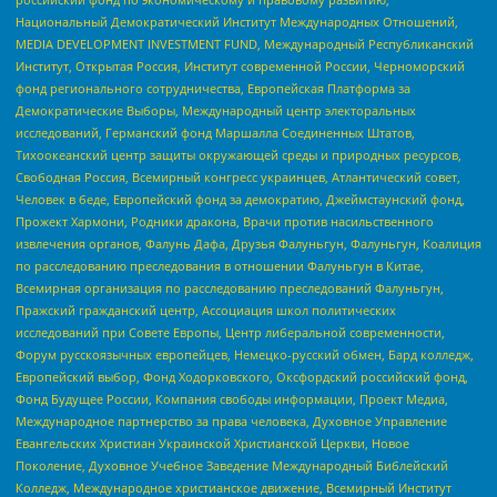
Национальный Демократический Институт Международных Отношений,
MEDIA DEVELOPMENT INVESTMENT FUND, Международный Республиканский
Институт, Открытая Россия, Институт современной России, Черноморский
фонд регионального сотрудничества, Европейская Платформа за
Демократические Выборы, Международный центр электоральных
исследований, Германский фонд Маршалла Соединенных Штатов,
Тихоокеанский центр защиты окружающей среды и природных ресурсов,
Свободная Россия, Всемирный конгресс украинцев, Атлантический совет,
Человек в беде, Европейский фонд за демократию, Джеймстаунский фонд,
Прожект Хармони, Родники дракона, Врачи против насильственного
извлечения органов, Фалунь Дафа, Друзья Фалуньгун, Фалуньгун, Коалиция
по расследованию преследования в отношении Фалуньгун в Китае,
Всемирная организация по расследованию преследований Фалуньгун,
Пражский гражданский центр, Ассоциация школ политических
исследований при Совете Европы, Центр либеральной современности,
Форум русскоязычных европейцев, Немецко-русский обмен, Бард колледж,
Европейский выбор, Фонд Ходорковского, Оксфордский российский фонд,
Фонд Будущее России, Компания свободы информации, Проект Медиа,
Международное партнерство за права человека, Духовное Управление
Евангельских Христиан Украинской Христианской Церкви, Новое
Поколение, Духовное Учебное Заведение Международный Библейский
Колледж, Международное христианское движение, Всемирный Институт