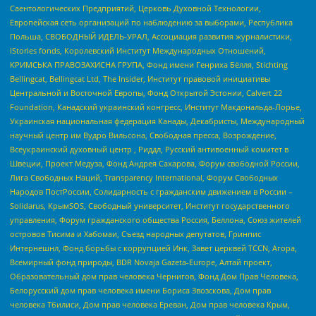
Саентологических Предприятий, Церковь Духовной Технологии,
Европейская сеть организаций по наблюдению за выборами, Республика
Польша, СВОБОДНЫЙ ИДЕЛЬ-УРАЛ, Ассоциация развития журналистики,
IStories fonds, Королевский Институт Международных Отношений,
КРИМСЬКА ПРАВОЗАХИСНА ГРУПА, Фонд имени Генриха Бёлля, Stichting
Bellingcat, Bellingcat Ltd, The Insider, Институт правовой инициативы
Центральной и Восточной Европы, Фонд Открытой Эстонии, Calvert 22
Foundation, Канадский украинский конгресс, Институт Макдональда-Лорье,
Украинская национальная федерация Канады, Декабристы, Международный
научный центр им Вудро Вильсона, Свободная пресса, Возрождение,
Всеукраинский духовный центр , Риддл, Русский антивоенный комитет в
Швеции, Проект Медуза, Фонд Андрея Сахарова, Форум свободной России,
Лига Свободных Наций, Transparеncy International, Форум Свободных
Народов ПостРоссии, Солидарность с гражданским движением в России –
Solidarus, КрымSOS, Свободный университет, Институт государственного
управления, Форум гражданского общества Россия, Беллона, Союз жителей
островов Тисима и Хабомаи, Съезд народных депутатов, Гринпис
Интернешнл, Фонд борьбы с коррупцией Инк, Завет церквей TCCN, Агора,
Всемирный фонд природы, BDR Novaja Gazeta-Europe, Алтай проект,
Образовательный дом прав человека Чернигов, Фонд Дом Прав Человека,
Белорусский дом прав человека имени Бориса Звозскова, Дом прав
человека Тбилиси, Дом прав человека Ереван, Дом прав человека Крым,