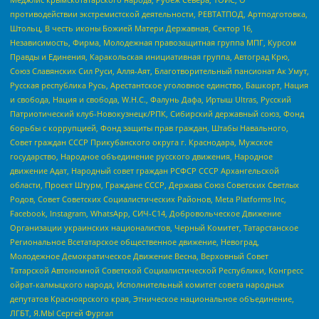
противодействии экстремистской деятельности, РЕВТАТПОД, Артподготовка,
Штольц, В честь иконы Божией Матери Державная, Сектор 16,
Независимость, Фирма, Молодежная правозащитная группа МПГ, Курсом
Правды и Единения, Каракольская инициативная группа, Автоград Крю,
Союз Славянских Сил Руси, Алля-Аят, Благотворительный пансионат Ак Умут,
Русская республика Русь, Арестантское уголовное единство, Башкорт, Нация
и свобода, Нация и свобода, W.H.С., Фалунь Дафа, Иртыш Ultras, Русский
Патриотический клуб-Новокузнецк/РПК, Сибирский державный союз, Фонд
борьбы с коррупцией, Фонд защиты прав граждан, Штабы Навального,
Совет граждан СССР Прикубанского округа г. Краснодара, Мужское
государство, Народное объединение русского движения, Народное
движение Адат, Народный совет граждан РСФСР СССР Архангельской
области, Проект Штурм, Граждане СССР, Держава Союз Советских Светлых
Родов, Совет Советских Социалистических Районов, Meta Platforms Inc,
Facebook, Instagram, WhatsApp, СИЧ-С14, Добровольческое Движение
Организации украинских националистов, Черный Комитет, Татарстанское
Региональное Всетатарское общественное движение, Невоград,
Молодежное Демократическое Движение Весна, Верховный Совет
Татарской Автономной Советской Социалистической Республики, Конгресс
ойрат-калмыцкого народа, Исполнительный комитет совета народных
депутатов Красноярского края, Этническое национальное объединение,
ЛГБТ, Я.МЫ Сергей Фургал