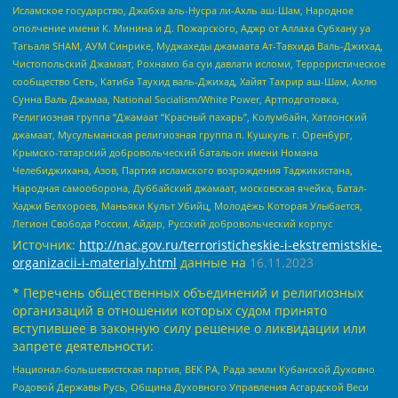
Исламское государство, Джабха аль-Нусра ли-Ахль аш-Шам, Народное
ополчение имени К. Минина и Д. Пожарского, Аджр от Аллаха Субхану уа
Тагьаля SHAM, АУМ Синрике, Муджахеды джамаата Ат-Тавхида Валь-Джихад,
Чистопольский Джамаат, Рохнамо ба суи давлати исломи, Террористическое
сообщество Сеть, Катиба Таухид валь-Джихад, Хайят Тахрир аш-Шам, Ахлю
Сунна Валь Джамаа, National Socialism/White Power, Артподготовка,
Религиозная группа “Джамаат “Красный пахарь”, Колумбайн, Хатлонский
джамаат, Мусульманская религиозная группа п. Кушкуль г. Оренбург,
Крымско-татарский добровольческий батальон имени Номана
Челебиджихана, Азов, Партия исламского возрождения Таджикистана,
Народная самооборона, Дуббайский джамаат, московская ячейка, Батал-
Хаджи Белхороев, Маньяки Культ Убийц, Молодёжь Которая Улыбается,
Легион Свобода России, Айдар, Русский добровольческий корпус
Источник:
http://nac.gov.ru/terroristicheskie-i-ekstremistskie-
organizacii-i-materialy.html
данные на
16.11.2023
* Перечень общественных объединений и религиозных
организаций в отношении которых судом принято
вступившее в законную силу решение о ликвидации или
запрете деятельности:
Национал-большевистская партия, ВЕК РА, Рада земли Кубанской Духовно
Родовой Державы Русь, Община Духовного Управления Асгардской Веси