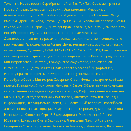
Тольятти, Новое время, Серебряная тайга, Так-Так-Так, Сова, центр Анна,
Проект Апрель, Самарская губерния, Эра здоровья, Мемориал,
Аналитический Центр Юрия Левады, Издательство Парк Гагарина, Фонд
имени Андрея Рылькова, Сфера, Центр СИБАЛЬТ, Уральская правозащитная
группа, Женщины Евразии, Институт прав человека, Фонд защиты гласности,
Российский исследовательский центр по правам человека,
Дальневосточный центр развития гражданских инициатив и социального
партнерства, Гражданское действие, Центр независимых социологических
исследований, Сутяжник, АКАДЕМИЯ ПО ПРАВАМ ЧЕЛОВЕКА, Центр развития
некоммерческих организаций, Частное учреждение в Калининграде Совета
Министров северных стран, Гражданское содействие, Трансперенси
Интернешнл-Р, Центр Защиты Прав Средств Массовой Информации,
Институт развития прессы - Сибирь, Частное учреждение в Санкт-
Петербурге Совета Министров Северных Стран, Фонд поддержки свободы
прессы, Гражданский контроль, Человек и Закон, Общественная комиссия
по сохранению наследия академика Сахарова, Информационное агентство
МЕМО. РУ, Институт региональной прессы, Институт Развития Свободы
Информации, Экозащита!-Женсовет, Общественный вердикт, Евразийская
антимонопольная ассоциация, Бедушев Петр Петрович, Дзугкоева Регина
Николаевна, Кривенко Сергей Владимирович, Милославский Павел
Юрьевич, Шнырова Ольга Вадимовна, Чанышева Лилия Айратовна,
Сидорович Ольга Борисовна, Туровский Александр Алексеевич, Васильева