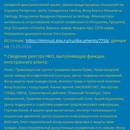
канадский демократический альянс, Школа международных отношений им
Нормана Патерсона, Центр Гражданских Свобод, Фонд Бориса Немцова за
Свободу, Фонд имени Фридриха Науманна за свободу, Феминистское
антивоенное сопротивление, Комитет независимости Ингушетии, Прометей,
Stop Occupation of Karelia, Вернись живым, Фридом Хаус, СОТА медиа,
Либерально-демократическая Лига Украины
Источник:
https://minjust.gov.ru/ru/documents/7756/
данные
на
13.05.2024
* Сведения реестра НКО, выполняющих функции
иностранного агента:
Лилит, Правозащитная группа Гражданин.Армия.Право, Нижегородский
центр немецкой и европейской культуры, Центр гендерных исследований,
Фонд защиты прав граждан Штаб, Институт права и публичной политики,
Фонд борьбы с коррупцией, Альянс врачей, НАСИЛИЮ.НЕТ, Мы против
СПИДа, СВЕЧА, Гуманитарное действие, Открытый Петербург, Лига
Избирателей, Правовая инициатива, Гражданский Союз, Хасдей Ерушалаим,
Центр поддержки и содействия развитию средств массовой информации,
Горячая Линия, В защиту прав заключенных, Институт глобализации и
социальных движений, Центр социально-информационных инициатив
Действие, Благотворительный фонд охраны здоровья и защиты прав
граждан, Благотворительный фонд помощи осужденным и их семьям, Фонд