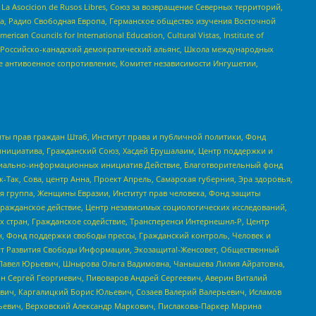
a Asocicion de Rusos Libres, Союз за возвращение Северных территорий,
еста, Радио Свободная Европа, Германское общество изучения Восточной
ouncils for International Education, Cultural Vistas, Institute of
, Российско-канадский демократический альянс, Школа международных
е антивоенное сопротивление, Комитет независимости Ингушетии,
ты прав граждан Штаб, Институт права и публичной политики, Фонд
инициатива, Гражданский Союз, Хасдей Ерушалаим, Центр поддержки и
социально-информационных инициатив Действие, Благотворительный фонд
Так, Сова, центр Анна, Проект Апрель, Самарская губерния, Эра здоровья,
я группа, Женщины Евразии, Институт прав человека, Фонд защиты
Гражданское действие, Центр независимых социологических исследований,
стран, Гражданское содействие, Трансперенси Интернешнл-Р, Центр
н, Фонд поддержки свободы прессы, Гражданский контроль, Человек и
тут Развития Свободы Информации, Экозащита!-Женсовет, Общественный
й Павел Юрьевич, Шнырова Ольга Вадимовна, Чанышева Лилия Айратовна,
ин Сергей Георгиевич, Пивоваров Андрей Сергеевич, Аверин Виталий
вич, Каргалицкий Борис Юльевич, Созаев Валерий Валерьевич, Исламов
льевич, Верховский Александр Маркович, Пислакова-Паркер Марина