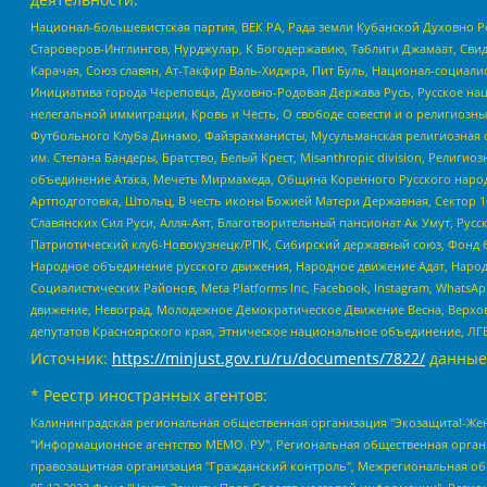
Национал-большевистская партия, ВЕК РА, Рада земли Кубанской Духовно
Староверов-Инглингов, Нурджулар, К Богодержавию, Таблиги Джамаат, Сви
Карачая, Союз славян, Ат-Такфир Валь-Хиджра, Пит Буль, Национал-социал
Инициатива города Череповца, Духовно-Родовая Держава Русь, Русское н
нелегальной иммиграции, Кровь и Честь, О свободе совести и о религиоз
Футбольного Клуба Динамо, Файзрахманисты, Мусульманская религиозная о
им. Степана Бандеры, Братство, Белый Крест, Misanthropic division, Рели
объединение Атака, Мечеть Мирмамеда, Община Коренного Русского народа
Артподготовка, Штольц, В честь иконы Божией Матери Державная, Сектор 1
Славянских Сил Руси, Алля-Аят, Благотворительный пансионат Ак Умут, Русск
Патриотический клуб-Новокузнецк/РПК, Сибирский державный союз, Фонд б
Народное объединение русского движения, Народное движение Адат, Народ
Социалистических Районов, Meta Platforms Inc, Facebook, Instagram, Wha
движение, Невоград, Молодежное Демократическое Движение Весна, Верхов
депутатов Красноярского края, Этническое национальное объединение, ЛГ
Источник:
https://minjust.gov.ru/ru/documents/7822/
данные
* Реестр иностранных агентов:
Калининградская региональная общественная организация "Экозащита!-Женсовет", Фонд содействия защите прав и свобод граждан "Общественный вердикт", Фонд "Институт Развития Свободы Информации", Частное учреждение "Информационное агентство МЕМО. РУ", Региональная общественная организация "Общественная комиссия по сохранению наследия академика Сахарова", Фонд поддержки свободы прессы, Санкт-Петербургская общественная правозащитная организация "Гражданский контроль", Межрегиональная общественная организация "Информационно-просветительский центр "Мемориал", Региональный Фонд "Центр Защиты Прав Средств Массовой Информации", с 05.12.2023 Фонд "Центр Защиты Прав Средств массовой информации", Региональная общественная благотворительная организация помощи беженцам и мигрантам "Гражданское содействие", Негосударственное образовательное учреждение дополнительного профессионального образования (повышение квалификации) специалистов "АКАДЕМИЯ ПО ПРАВАМ ЧЕЛОВЕКА", Свердловская региональная общественная организация "Сутяжник", Автономная некоммерческая организация "Центр независимых социологических исследований", Союз общественных объединений "Российский исследовательский центр по правам человека", Региональное общественное учреждение научно-информационный центр "МЕМОРИАЛ", Некоммерческая организация "Фонд защиты гласности", Автономная некоммерческая организация "Институт прав человека", Городская общественная организация "Екатеринбургское общество "МЕМОРИАЛ", Городская общественная организация "Рязанское историко-просветительское и правозащитное общество "Мемориал" (Рязанский Мемориал), Челябинский региональный орган общественной самодеятельности – женское общественное объединение "Женщины Евразии", Челябинский региональный орган общественной самодеятельности "Уральская правозащитная группа", Фонд содействия защите здоровья и социальной справедливости имени Андрея Рылькова, Автономная Некоммерческая Организация "Аналитический Центр Юрия Левады", Автономная некоммерческая организация социальной поддержки населения "Проект Апрель", Региональная общественная организация помощи женщинам и детям, находящимся в кризисной ситуации "Информационно-методический центр "Анна", Фонд содействия развитию массовых коммуникаций и правовому просвещению "Так-так-Так", Фонд содействия устойчивому развитию "Серебряная тайга", Свердловский региональный общественный фонд социальных проектов "Новое время", "Idel.Реалии", Кавказ.Реалии, Крым.Реалии, Телеканал Настоящее Время, Татаро-башкирская служба Радио Свобода (Azatliq Radiosi), Радио Свободная Европа/Радио Свобода (PCE/PC), "Сибирь.Реалии", "Фактограф", Благотворительный фонд помощи осужденным и их семьям, Автономная некоммерческая организация "Институт глобализации и социальных движений", Фонд "В защиту прав заключенных", Частное учреждение "Центр поддержки и содействия развитию средств массовой информации", Пензенский региональный общественный благотворительный фонд "Гражданский союз", "Север.Реалии", Некоммерческая организация Фонд "Правовая инициатива", Общество с ограниченной ответственностью "Радио Свободная Европа/Радио Свобода", Чешское информационное агентство "MEDIUM-ORIENT", Красноярская региональная общественная организация "Мы против СПИДа", Камалягин Денис Николаевич, Маркелов Сергей Евгеньевич, Пономарев Лев Александрович, Савицкая Людмила Алексеевна, Автоно