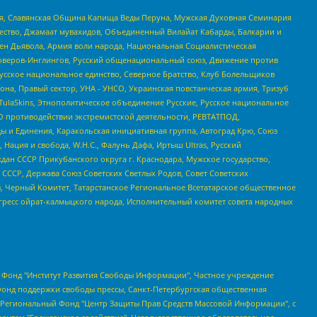
ья, Славянская Община Капища Веды Перуна, Мужская Духовная Семинария
щество, Джамаат мувахидов, Объединенный Вилайат Кабарды, Балкарии и
ден Дьявола, Армия воли народа, Национальная Социалистическая
роверов-Инглингов, Русский общенациональный союз, Движение против
усское национальное единство, Северное Братство, Клуб Болельщиков
а, Правый сектор, УНА - УНСО, Украинская повстанческая армия, Тризуб
 TulaSkins, Этнополитическое объединение Русские, Русское национальное
О противодействии экстремистской деятельности, РЕВТАТПОД,
ы и Единения, Каракольская инициативная группа, Автоград Крю, Союз
 Нация и свобода, W.H.С., Фалунь Дафа, Иртыш Ultras, Русский
ан СССР Прикубанского округа г. Краснодара, Мужское государство,
СССР, Держава Союз Советских Светлых Родов, Совет Советских
в, Черный Комитет, Татарстанское Региональное Всетатарское общественное
гресс ойрат-калмыцкого народа, Исполнительный комитет совета народных
евосточное общественное движение "Маяк", Санкт-Петербургская ЛГБТ-инициативная группа "Выход", Инициативная группа ЛГБТ+ "Реверс", Алексеев Андрей Викторович, Бекбулатова Таисия Львовна, Беляев Иван Михайлович, Владыкина Елена Сергеевна, Гельман Марат Александрович, Никульшина Вероника Юрьевна, Толоконникова Надежда Андреевна, Шендерович Виктор Анатольевич, Общество с ограниченной ответственностью "Данное сообщение", Общество с ограниченной ответственностью Издательский дом "Новая глава", Айнбиндер Александра Александровна, Московский комьюнити-центр для ЛГБТ+инициатив, Благотворительный фонд развития филантропии, Deutsche Welle (Германия, Kurt-Schumacher-Strasse 3, 53113 Bonn), Борзунова Мария Михайловна, Воробьев Виктор Викторович, Голубева Анна Львовна, Константинова Алла Михайловна, Малкова Ирина Владимировна, Мурадов Мурад Абдулгалимович, Осетинская Елизавета Николаевна, Понасенков Евгений Николаевич, Ганапольский Матвей Юрьевич, Киселев Евгений Алексеевич, Борухович Ирина Григорьевна, Дремин Иван Тимофеевич, Дубровский Дмитрий Викторович, Красноярская региональная общественная организация поддержки и развития альтернативных образовательных технологий и межкультурных коммуникаций "ИНТЕРРА", Маяковская Екатерина Алексеевна, Фейгин Марк Захарович, Филимонов Андрей Викторович, Дзугкоева Регина Николаевна, Доброхотов Роман Александрович, Дудь Юрий Александрович, Елкин Сергей Владимирович, Кругликов Кирилл Игоревич, Сабунаева Мария Леонидовна, Семенов Алексей Владимирович, Шаинян Карен Багратович, Шульман Екатерина Михайловна, Асафьев Артур Валерьевич, Вахштайн Виктор Семенович, Венедиктов Алексей Алексеевич, Лушникова Екатерина Евгеньевна, Волков Леонид Михайлович, Невзоров Александр Глебович, Пархоменко Сергей Борисович, Сироткин Ярослав Николаевич, Кара-Мурза Владимир Владимирович, Баранова Наталья Владимировна, Гозман Леонид Яковлевич, Кагарлицкий Борис Юльевич, Климарев Михаил Валерьевич, Милов Владимир Станиславович, Автономная некоммерческая организация Краснодарский центр современного искусства "Типография", Моргенштерн Алишер Тагирович, Соболь Любовь Эдуардовна, Общество с ограниченной ответственностью "ЛИЗА НОРМ", Каспаров Гарри Кимович, Ходорковский Михаил Борисович, Общество с ограниченной ответственностью "Апрельские тезисы", Данилович Ирина Брониславовна, Кашин Олег Владимирович, Петров Николай Владимирович, Пивоваров Алексей Владимирович, Соколов Михаил Владимирович, Цветкова Юлия Владимировна, Чичваркин Евгений Александрович, Комитет против пыток/Команда против пыток, Общество с ограниченной ответственностью "Первый научный", Общество с ограниченной ответственностью "Вертолет и ко", Белоцерковская Вероника Борисовна, Кац Максим Евгеньевич, Лазарева Татьяна Юрьевна, Шаведдинов Руслан Табризович, Яшин Илья Валерьевич, Общество с ограниченной ответственностью "Иноагент ААВ", Алешковский Дмитрий Петрович, Альбац Евгения Марковна, Быков Дмитрий Львович, Галямина Юлия Евгеньевна, Лойко Сергей Леонидович, Мартынов Кирилл Константинович, Медведев Сергей Александрович, Крашенинников Федор Геннадиевич, Гордеева Катерина Вл