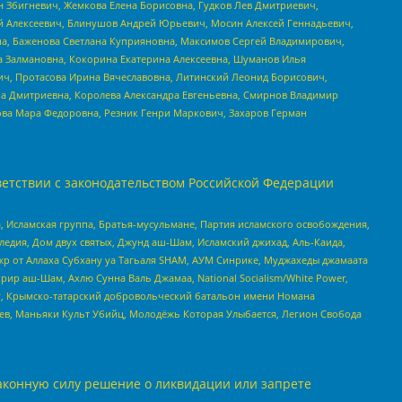
н Збигневич, Жемкова Елена Борисовна, Гудков Лев Дмитриевич,
й Алексеевич, Блинушов Андрей Юрьевич, Мосин Алексей Геннадьевич,
а, Баженова Светлана Куприяновна, Максимов Сергей Владимирович,
а Залмановна, Кокорина Екатерина Алексеевна, Шуманов Илья
ч, Протасова Ирина Вячеславовна, Литинский Леонид Борисович,
а Дмитриевна, Королева Александра Евгеньевна, Смирнов Владимир
ова Мара Федоровна, Резник Генри Маркович, Захаров Герман
етствии с законодательством Российской Федерации
 Исламская группа, Братья-мусульмане, Партия исламского освобождения,
едия, Дом двух святых, Джунд аш-Шам, Исламский джихад, Аль-Каида,
жр от Аллаха Субхану уа Тагьаля SHAM, АУМ Синрике, Муджахеды джамаата
рир аш-Шам, Ахлю Сунна Валь Джамаа, National Socialism/White Power,
рг, Крымско-татарский добровольческий батальон имени Номана
оев, Маньяки Культ Убийц, Молодёжь Которая Улыбается, Легион Свобода
аконную силу решение о ликвидации или запрете