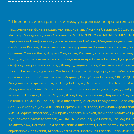
* Перечень иностранных и международных неправительств
Национальный фонд в поддержку демократии, Институт Открытое Общество
Институт Международных Отношений, MEDIA DEVELOPMENT INVESTMENT FUND,
Европейская Платформа за Демократические Выборы, Международный цент
Свободная Россия, Всемирный конгресс украинцев, Атлантический совет, Ч
органов, Фалунь Дафа, Друзья Фалуньгун, Фалуньгун, Коалиция по рассле
Ассоциация школ политических исследований при Совете Европы, Центр ли
Оксфордский российский фонд, Фонд Будущее России, Компания свободы ин
Новое Поколение, Духовное Учебное Заведение Международный Библейский
организаций по наблюдению за выборами, Республика Польша, СВОБОДНЫЙ
Фонд имени Генриха Бёлля, Stichting Bellingcat, Bellingcat Ltd, The Inside
Макдональда-Лорье, Украинская национальная федерация Канады, Декабрис
комитет в Швеции, Проект Медуза, Фонд Андрея Сахарова, Форум свободной 
Solidarus, КрымSOS, Свободный университет, Институт государственного у
борьбы с коррупцией Инк, Завет церквей TCCN, Агора, Всемирный фонд при
имени Бориса Звозскова, Дом прав человека Тбилиси, Дом прав человека Ер
журналистов расследователей, АЛЛАТРА, За свободную Россию, Свободная Б
Комитет-2024, Центрально-Европейский университет, Центр восточноевроп
европейской политики, Академическая сеть Восточная Европа, Российский к