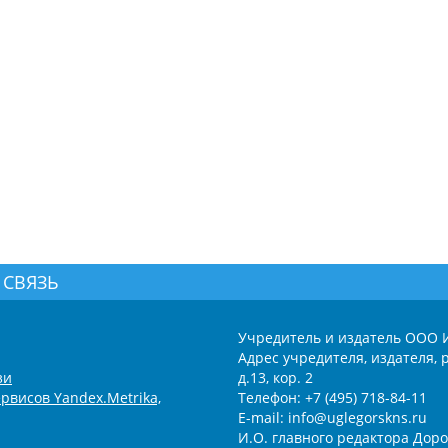
 СВЯЗЬ
Учредитель и издатель ООО 
Адрес учредителя, издателя, р
зи
д.13, кор. 2
рвисов Yandex.Metrika,
Телефон: +7 (495) 718-84-11
E-mail: info@uglegorskns.ru
И.О. главного редактора Доро