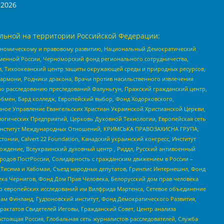
2026
льной на территории Российской Федерации:
кономическому и правовому развитию, Национальный Демократический
менной России, Черноморский фонд регионального сотрудничества,
, Тихоокеанский центр защиты окружающей среды и природных ресурсов,
 Хармони, Родники дракона, Врачи против насильственного извлечения
по расследованию преследований Фалуньгун, Пражский гражданский центр,
бмен, Бард колледж, Европейский выбор, Фонд Ходорковского,
ное Управление Евангельских Христиан Украинской Христианской Церкви,
огических Предприятий, Церковь Духовной Технологии, Европейская сеть
ий Институт Международных Отношений, КРИМСЬКА ПРАВОЗАХИСНА ГРУПА,
стонии, Calvert 22 Foundation, Канадский украинский конгресс, Институт
ждение, Всеукраинский духовный центр , Риддл, Русский антивоенный
ародов ПостРоссии, Солидарность с гражданским движением в России –
в Тисима и Хабомаи, Съезд народных депутатов, Гринпис Интернешнл, Фонд
ека Чернигов, Фонд Дом Прав Человека, Белорусский дом прав человека
нтр европейских исследований им Вилфрида Мартенса, Сетевое объединение
Чам Финланд, Гудзоновский институт, Фонд Демократического Развития,
актатов Свидетелей Иеговы, Гражданский Совет, Центр анализа
астоящая Россия, Глобальная сеть журналистов-расследователей, Служба