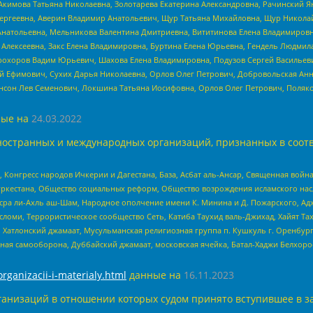
Акимова Татьяна Николаевна, Золотарева Екатерина Александровна, Рачинский Я
Сергеевна, Аверин Владимир Анатольевич, Щур Татьяна Михайловна, Щур Никола
Анатольевна, Мельникова Валентина Дмитриевна, Вититинова Елена Владимировн
 Алексеевна, Закс Елена Владимировна, Буртина Елена Юрьевна, Гендель Людмил
рохоров Вадим Юрьевич, Шахова Елена Владимировна, Подузов Сергей Васильеви
й Ефимович, Сухих Дарья Николаевна, Орлов Олег Петрович, Добровольская Анн
нсон Лев Семенович, Локшина Татьяна Иосифовна, Орлов Олег Петрович, Поляк
ые на
24.03.2022
ностранных и международных организаций, признанных в соотв
нгресс народов Ичкерии и Дагестана, База, Асбат аль-Ансар, Священная война,
уркестана, Общество социальных реформ, Общество возрождения исламского насл
Нусра ли-Ахль аш-Шам, Народное ополчение имени К. Минина и Д. Пожарского, Ад
сломи, Террористическое сообщество Сеть, Катиба Таухид валь-Джихад, Хайят Тах
, Хатлонский джамаат, Мусульманская религиозная группа п. Кушкуль г. Оренбу
ная самооборона, Дуббайский джамаат, московская ячейка, Батал-Хаджи Белхор
organizacii-i-materialy.html
данные на
16.11.2023
анизаций в отношении которых судом принято вступившее в з