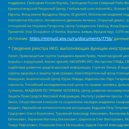
поддержки, Свободная Россия Берлин, Свободная Россия Северный Рейн-Вест
Крымскотатарский Ресурсный Центр, Глобальный союз IndustriALL, Russian E
Европы, Фонд имени Фридриха Эберта, XZ gGmbH, Мобильная академия поддержк
International Education, Антивоенное движение Антальи, Открытый диало
отношений им Нормана Патерсона, Центр Гражданских Свобод, Фонд Бориса
Прометей, Stop Occupation of Karelia, Вернись живым, Фридом Хаус, СОТА 
Источник:
https://minjust.gov.ru/ru/documents/7756/
данные
* Сведения реестра НКО, выполняющих функции иностранн
Лилит, Правозащитная группа Гражданин.Армия.Право, Нижегородский цент
борьбы с коррупцией, Альянс врачей, НАСИЛИЮ.НЕТ, Мы против СПИДа, СВЕ
содействия развитию средств массовой информации, Горячая Линия, В защ
охраны здоровья и защиты прав граждан, Благотворительный фонд помощи ос
Мемориал, Аналитический Центр Юрия Левады, Издательство Парк Гагарина
гласности, Российский исследовательский центр по правам человека, Даль
Сутяжник, АКАДЕМИЯ ПО ПРАВАМ ЧЕЛОВЕКА, Центр развития некоммерческих
Защиты Прав Средств Массовой Информации, Институт развития прессы - Си
Закон, Общественная комиссия по сохранению наследия академика Сахаров
вердикт, Евразийская антимонопольная ассоциация, Бедушев Петр Петрови
Сидорович Ольга Борисовна, Туровский Александр Алексеевич, Васильева А
Евгеньевич, Барахоев Магомед Бекханович, Шарипков Олег Викторович, М
Тимур Рифгатович, Романова Ольга Евгеньевна, Щаров Сергей Алексадрови