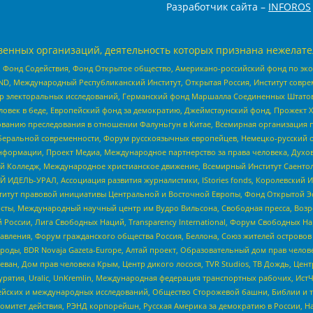
Разработчик сайта –
INFOROS
енных организаций, деятельность которых признана нежелате
 Фонд Содействия, Фонд Открытое общество, Американо-российский фонд по э
 Международный Республиканский Институт, Открытая Россия, Институт совре
р электоральных исследований, Германский фонд Маршалла Соединенных Штатов
еловек в беде, Европейский фонд за демократию, Джеймстаунский фонд, Прожект
дованию преследования в отношении Фалуньгун в Китае, Всемирная организация 
беральной современности, Форум русскоязычных европейцев, Немецко-русский о
формации, Проект Медиа, Международное партнерство за права человека, Духов
 Колледж, Международное христианское движение, Всемирный Институт Саентол
 ИДЕЛЬ-УРАЛ, Ассоциация развития журналистики, IStories fonds, Королевск
r, Институт правовой инициативы Центральной и Восточной Европы, Фонд Открытой Э
ты, Международный научный центр им Вудро Вильсона, Свободная пресса, Возро
России, Лига Свободных Наций, Transparеncy International, Форум Свободных Н
правления, Форум гражданского общества Россия, Беллона, Союз жителей острово
роды, BDR Novaja Gazeta-Europe, Алтай проект, Образовательный дом прав челов
еван, Дом прав человека Крым, Центр дикого лосося, TVR Studios, ТВ Дождь, Це
урятия, Uralic, UnKremlin, Международная федерация транспортных рабочих, Ист
ейских и международных исследований, Общество Сторожевой башни, Библии и тр
омитет действия, РЭНД корпорейшн, Русская Америка за демократию в России, Н