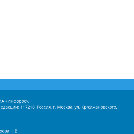
ИА «Инфорос».
едакции: 117218, Россия, г. Москва, ул. Кржижановского,
хова Н.В.