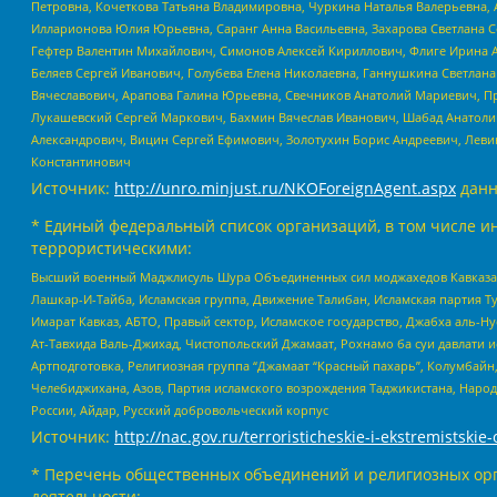
Петровна, Кочеткова Татьяна Владимировна, Чуркина Наталья Валерьевна, 
Илларионова Юлия Юрьевна, Саранг Анна Васильевна, Захарова Светлана 
Гефтер Валентин Михайлович, Симонов Алексей Кириллович, Флиге Ирина 
Беляев Сергей Иванович, Голубева Елена Николаевна, Ганнушкина Светлана
Вячеславович, Арапова Галина Юрьевна, Свечников Анатолий Мариевич, П
Лукашевский Сергей Маркович, Бахмин Вячеслав Иванович, Шабад Анатоли
Александрович, Вицин Сергей Ефимович, Золотухин Борис Андреевич, Леви
Константинович
Источник:
http://unro.minjust.ru/NKOForeignAgent.aspx
данн
* Единый федеральный список организаций, в том числе и
террористическими:
Высший военный Маджлисуль Шура Объединенных сил моджахедов Кавказа, Ко
Лашкар-И-Тайба, Исламская группа, Движение Талибан, Исламская партия Т
Имарат Кавказ, АБТО, Правый сектор, Исламское государство, Джабха аль-
Ат-Тавхида Валь-Джихад, Чистопольский Джамаат, Рохнамо ба суи давлати и
Артподготовка, Религиозная группа “Джамаат “Красный пахарь”, Колумбайн
Челебиджихана, Азов, Партия исламского возрождения Таджикистана, Народ
России, Айдар, Русский добровольческий корпус
Источник:
http://nac.gov.ru/terroristicheskie-i-ekstremistskie-
* Перечень общественных объединений и религиозных орг
деятельности: