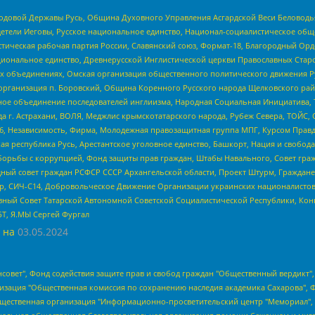
 Родовой Державы Русь, Община Духовного Управления Асгардской Веси Беловод
детели Иеговы, Русское национальное единство, Национал-социалистическое об
истическая рабочая партия России, Славянский союз, Формат-18, Благородный Ор
ациональное единство, Древнерусской Инглистической церкви Православных Ста
ных объединениях, Омская организация общественного политического движения Р
рганизация п. Боровский, Община Коренного Русского народа Щелковского район
гиозное объединение последователей инглиизма, Народная Социальная Инициатива,
 г. Астрахани, ВОЛЯ, Меджлис крымскотатарского народа, Рубеж Севера, ТОЙС, 
6, Независимость, Фирма, Молодежная правозащитная группа МПГ, Курсом Правд
ая республика Русь, Арестантское уголовное единство, Башкорт, Нация и свобода,
орьбы с коррупцией, Фонд защиты прав граждан, Штабы Навального, Совет гражд
ный совет граждан РСФСР СССР Архангельской области, Проект Штурм, Граждане 
tsApp, СИЧ-С14, Добровольческое Движение Организации украинских националисто
ный Совет Татарской Автономной Советской Социалистической Республики, Кон
БТ, Я.МЫ Сергей Фургал
 на
03.05.2024
мная некоммерческая организация "Центр по работе с проблемой насилия "НАСИЛИЮ.НЕТ", Межрегиональный профессиональный союз работников здравоохранения "Альянс врачей", Юридическое лицо, зарегистрированное в Латвийской Республике, SIA "Medusa Project" (регистрационный номер 40103797863, дата регистрации 10.06.2014), Некоммерческая организация "Фонд по борьбе с коррупцией", Автономная некоммерческая организация "Институт права и публичной политики", Баданин Роман Сергеевич, Гликин Максим Александрович, Железнова Мария Михайловна, Лукьянова Юлия Сергеевна, Маетная Елизавета Витальевна, Маняхин Петр Борисович, Чуракова Ольга Владимировна, Ярош Юлия Петровна, Юридическое лицо "The Insider SIA", зарегистрированное в Риге, Латвийская Республика (дата регистрации 26.06.2015), являющееся администратором доменного имени интернет-издания "The Insider SIA", https://theins.ru, Постернак Алексей Евгеньевич, Рубин Михаил Аркадьевич, Анин Роман Александрович, Юридическое лицо Istories fonds, зарегистрированное в Латвийской Республике (регистрационный номер 50008295751, дата регистрации 24.02.2020), Великовский Дмитрий Александрович, Долинина Ирина Николаевна, Мароховская Алеся Алексеевна, Шлейнов Роман Юрьевич, Шмагун Олеся Валентиновна, Общество с ограниченной ответственностью "Альтаир 2021", Общество с ограниченной ответственностью "Вега 2021", Общество с ограниченной ответственностью "Главный редактор 2021", Общество с ограниченной ответственностью "Ромашки монолит", Важенков Артем Валерьевич, Ивановская областная общественная организация "Центр гендерных исследований", Гурман Юрий Альбертович, Медиапроект "ОВД-Инфо", Егоров Владимир Владимирович, Жилинский Владимир Александрович, Общество с ограниченной ответственностью "ЗП", Иванова София Юрьевна, Карезина Инна Павловна, Кильтау Екатерина Викторовна, Петров Алексей Викторович, Пискунов Сергей Евгеньевич, Смирнов Сергей Сергеевич, Тихонов Михаил Сергеевич, Общество с ограниченной ответственностью "ЖУРНАЛИСТ-ИНОСТРАННЫЙ АГЕНТ", Арапова Галина Юрьевна, Вольтская Татьяна Анатольевна, Американская компания "Mason G.E.S. Anonymous Foundation" (США), являющаяся владельцем интернет-издания https://mnews.world/, Компания "Stichting Bellingcat", зарегистрированная в Нидерландах (дата регистрации 11.07.2018), Захаров Андрей Вячеславович, Клепиковская Екатерина Дмитриевна, Общество с ограниченной ответственностью "МЕМО", Перл Роман Александрович, Симонов Евгений Алексеевич, Соловьева Елена Анатольевна, Сотников Даниил Владимирович, Сурначева Елизавета Дмитриевна, Автономная некоммерческая организация по защите прав человека и информированию населения "Якутия – Наше Мнение", Общество с ограниченной ответственностью "Москоу диджитал медиа", с 26.01.2023 Общество с ограниченной ответственностью "Чайка Белые сады", Ветошкина Валерия Валерьевна, Заговора Максим Александрович, Межрегиональное общественное движение "Российская ЛГБТ - сеть", Оленичев Максим Владимирович, Павлов Иван Юрьевич, Скворцова Елена Сергеевна, Общество с ограниченной ответственностью "Как бы инагент", Кочетков Игорь Викторович, Общество с ограниченной ответственностью "Честные выборы", Еланчик Олег Александрович, Общество с ограниченной ответственностью "Нобелевский призыв", Гималова Регина Эмилевна, Григорьев Андрей Валерьевич, Григорьева Алина Александровна, Ассоциация по содействию защите прав призывников, альтернативнослужащих и военнослужащих "Правозащитная группа "Гражданин.Армия.Право", Хисамова Регина Фаритовна, Автономная некоммерческая организация по реализации социально-правовых программ "Лилит", Дальн