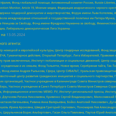
фалия, Фонд глобальной помощи, Антивоенный комитет России, Russie-Libertes, L
lection Monitor, Article 19, Мнение медиа, Федерация анархического черного кр
и гендерной демократии и миротворчества, Форум имени Льва Копелева, American C
г, Школа международных отношений и государственной политики им Питера Мунка
 Немцова за Свободу, Фонд имени Фридриха Науманна за свободу, Феминистско
медиа, Либерально-демократическая Лига Украины
 на
13.05.2024
ого агента:
р немецкой и европейской культуры, Центр гендерных исследований, Фонд защи
ЧА, Гуманитарное действие, Открытый Петербург, Лига Избирателей, Правовая 
иту прав заключенных, Институт глобализации и социальных движений, Центр 
ужденным и их семьям, Фонд Тольятти, Новое время, Серебряная тайга, Так-Так-
, Фонд имени Андрея Рылькова, Сфера, Центр СИБАЛЬТ, Уральская правозащитна
невосточный центр развития гражданских инициатив и социального партнерства, 
 организаций, Частное учреждение в Калининграде Совета Министров северных 
бирь, Частное учреждение в Санкт-Петербурге Совета Министров Северных Стра
а, Информационное агентство МЕМО. РУ, Институт региональной прессы, Инсти
ч, Дзугкоева Регина Николаевна, Кривенко Сергей Владимирович, Милославски
настасия Евгеньевна, Ривина Анна Валерьевна, Бойко Анатолий Николаевич, Дуг
ошель Ирина Ароновна, Шведов Григорий Сергеевич, Пономарев Лев Александро
ч, Цирульников Борис Альбертович, Гасан Ольга Павловна, Паутов Юрий Анато