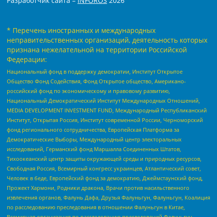
Разработчик сайта –
INFOROS
2026
* Перечень иностранных и международных
неправительственных организаций, деятельность которых
признана нежелательной на территории Российской
Федерации:
Национальный фонд в поддержку демократии, Институт Открытое
Общество Фонд Содействия, Фонд Открытое общество, Американо-
российский фонд по экономическому и правовому развитию,
Национальный Демократический Институт Международных Отношений,
MEDIA DEVELOPMENT INVESTMENT FUND, Международный Республиканский
Институт, Открытая Россия, Институт современной России, Черноморский
фонд регионального сотрудничества, Европейская Платформа за
Демократические Выборы, Международный центр электоральных
исследований, Германский фонд Маршалла Соединенных Штатов,
Тихоокеанский центр защиты окружающей среды и природных ресурсов,
Свободная Россия, Всемирный конгресс украинцев, Атлантический совет,
Человек в беде, Европейский фонд за демократию, Джеймстаунский фонд,
Прожект Хармони, Родники дракона, Врачи против насильственного
извлечения органов, Фалунь Дафа, Друзья Фалуньгун, Фалуньгун, Коалиция
по расследованию преследования в отношении Фалуньгун в Китае,
Всемирная организация по расследованию преследований Фалуньгун,