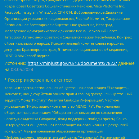
Родов, Совет Советских Социалистических Районов, Meta Platforms Inc,
Facebook, Instagram, WhatsApp, СИЧ-С14, Добровольческое Движение
Организации украинских националистов, Черный Комитет, Татарстанское
Региональное Всетатарское общественное движение, Невоград,
Молодежное Демократическое Движение Весна, Верховный Совет
Татарской Автономной Советской Социалистической Республики, Конгресс
ойрат-калмыцкого народа, Исполнительный комитет совета народных
депутатов Красноярского края, Этническое национальное объединение,
ЛГБТ, Я.МЫ Сергей Фургал
Источник:
https://minjust.gov.ru/ru/documents/7822/
данные
на
03.05.2024
* Реестр иностранных агентов:
Калининградская региональная общественная организация "Экозащита!-Женсовет", Фонд содействия защите прав и свобод граждан "Общественный вердикт", Фонд "Институт Развития Свободы Информации", Частное учреждение "Информационное агентство МЕМО. РУ", Региональная общественная организация "Общественная комиссия по сохранению наследия академика Сахарова", Фонд поддержки свободы прессы, Санкт-Петербургская общественная правозащитная организация "Гражданский контроль", Межрегиональная общественная организация "Информационно-просветительский центр "Мемориал", Региональный Фонд "Центр Защиты Прав Средств Массовой Информации", с 05.12.2023 Фонд "Центр Защиты Прав Средств массовой информации", Региональная общественная благотворительная организация помощи беженцам и мигрантам "Гражданское содействие", Негосударственное образовательное учреждение дополнительного профессионального образования (повышение квалификации) специалистов "АКАДЕМИЯ ПО ПРАВАМ ЧЕЛОВЕКА", Свердловская региональная общественная организация "Сутяжник", Автономная некоммерческая организация "Центр независимых социологических исследований", Союз общественных объединений "Российский исследовательский центр по правам человека", Региональное общественное учреждение научно-информационный центр "МЕМОРИАЛ", Некоммерческая организация "Фонд защиты гласности", Автономная некоммерческая организация "Институт прав человека", Городская общественная организация "Екатеринбургское общество "МЕМОРИАЛ", Городская общественная организация "Рязанское историко-просветительское и правозащитное общество "Мемориал" (Рязанский Мемориал), Челябинский региональный орган общественной самодеятельности – женское общественное объединение "Женщины Евразии", Челябинский региональный орган общественной самодеятельности "Уральская правозащитная группа", Фонд содействия защите здоровья и социальной справедливости имени Андрея Рылькова, Автономная Некоммерческая Организация "Аналитический Центр Юрия Левады", Автономная некоммерческая организация социальной поддержки населения "Проект Апрель", Региональная общественная организация помощи женщинам и детям, находящимся в кризисной ситуации "Информационно-методический центр "Анна", Фонд содействия развитию массовых коммуникаций и правовому просвещению "Так-так-Так", Фонд содействия устойчивому развитию "Серебряная тайга", Свердловский региональный общественный фонд социальных проектов "Новое время", "Idel.Реалии", Кавказ.Реалии, Крым.Реалии, Телеканал Настоящее Время, Татаро-башкирская служба Радио Свобода (Azatliq Radiosi), Радио Свободная Европа/Радио Свобода (PCE/PC), "Сибирь.Реалии", "Фактограф", Благотворительный фонд помощи осужденным и их семьям, Автономная некоммерческая организация "Институт глобализации и социальных движений", Фонд "В защиту прав заключенных", Частное учреждение "Центр поддержки и содействия развитию средств массовой информации", Пензенский региональный общественный благотворительный фонд "Гражданский союз", "Север.Реалии", Некоммерческая организация Фонд "Правовая инициатива", Общество с ограниченной ответственностью "Радио Свободная Европа/Радио Свобода", Чешское информационное агентство "MEDIUM-ORIENT", Красноярская региональная общественная организация "Мы против СПИДа", Камалягин Денис Николаевич, Маркелов Сергей Евгеньевич, Пономарев Лев Александрович, Савицкая Людмила Алексеевна, Автономная некоммерческая организация "Центр по работе с проблемой насилия "НАСИЛИЮ.НЕТ", Межрегиональный профессиональный союз работников здравоохранения "Альянс врачей", Юридическое лицо, зарегистрированное в Латвийской Республике, SIA "Medusa Project" (регистрационный номер 40103797863, дата регистрации 10.06.2014), Некоммерческая организация "Фонд по борьбе с коррупцией", Автономная некоммерческая организация "Институт права и публичной политики", Баданин Роман Сергеевич, Гликин Максим Александрович, Железнова Мария Михайловна, Лукьянова Юлия Сергеевна, Маетная Елизавета Витальевна, Маняхин Петр Борисович, Чуракова Ольга Владимировна, Ярош Юлия Петровна, Юридическое лицо "The Insider SIA", зарегистрированное в Риге, Латвийская Республика (дата регистрации 26.06.2015), являющееся администратором доменного имени интернет-издания "The Insider SIA", https://theins.ru, Постернак Алексей Евгеньевич, Рубин Михаил Аркадьевич, Анин Роман Александрович, Юридическое лицо Istories fonds, зарегистрированное в Латвийской Республике (регистрационный номер 50008295751, дата регистрации 24.02.2020), Великовский Дмитрий Александрович, Долинина Ирина Николаевна, Мароховская Алеся Алексеевна, Шлейнов Роман Юрьевич, Шмагун Олеся Валентиновна, Общество с ограниченной ответственностью "Альтаир 2021", Общество с ограниченной ответственностью "Вега 2021", Общество с ограниченной ответственностью "Главный редактор 2021", Общество с ограниченной ответственностью "Ромашки монолит", Важенков Артем Валерьевич, Ивановская областная общественная организация "Центр гендерных исследований", Гурман Юрий Альбертович, Медиапроект "ОВД-Инфо", Егоров Владимир Владимирович, Жилинский Владимир Александрович, Общество с ограниченной ответственностью "ЗП", Иванова София Юрьевна, Карезина Инна Павловна, Кильтау Екатерина Викторовна, Петров Алексей Викторович, Пискунов Сергей Евгеньевич, Смирнов Сергей Сергеевич, Тихонов Михаил Сергеевич, Общество с ограниченной ответственностью "ЖУРНАЛИСТ-ИНОСТРАННЫЙ АГЕНТ", Арапова Галина Юрьевна, Вольтская Татьяна Анатольевна, Американская компания "Mason G.E.S. Anonymous Foundation" (США), являющаяся владельцем интернет-издания https://mnews.world/, Компания "Stichting Bellingcat", зарегистрированная в Нидерландах (дата регистрации 11.07.2018), Захаров Андрей Вячеславович, Клепиковская Екатерина Дмитриевна, Общество с ограниченной ответственностью "МЕМО", Перл Роман Александрович, Симонов Евгений Алексеевич, Соловьева Елена Анатольевна, Сотников Даниил Владимирович, Сурначева Елизавета Дмитриевна, Автономная некоммерческая организация по защите прав человека и информированию населения "Якутия – Наше Мнение", Общество с ограниченной ответственностью "Москоу диджитал медиа", с 26.01.2023 Общество с ограниченной ответственностью "Чайка Белые сады", Ветошкина Валерия Валерьевна, Заговора Максим Александрович, Межрегиональное общественное движение "Российская ЛГБТ - сеть", Оленичев Максим Владимирович, Павлов Иван Юрьевич, Скворцова Елена Сергеевна, Общество с ограниченной ответственностью "Как бы инагент", Кочетков Игорь Викторович, Общество с ограниченной ответственностью "Честные выборы", Еланчик Олег Александрович, Общество с ограниченной ответственностью "Нобелевский призыв", Гималова Регина Эмилевна, Григорьев Андрей Валерьевич, Григорьева Алина Александровна, Ассоциация по содействию защите прав призывников, альтернативнослужащих и военнослужащих "Правозащитная группа "Гражданин.Армия.Право", Хисамова Регина Фаритовна, Автономная некоммерческая организация по реализации социально-правовых программ "Лилит", Дальневосточное общественное движение "Маяк", Санкт-Петербургская ЛГБТ-инициативная группа "Выход", Инициативная группа ЛГБТ+ "Реверс", Алексеев Андрей Викторович, Бекбулатова Таисия Львовна, Беляев Иван Михайлович, Владыкина Елена Сергеевна, Гельман Марат Александрович, Никульшина Вероника Юрьевна, Толоконникова Надежда Андреевна, Шендерович Виктор Анатольевич, Общество с ограниченной ответственностью "Данное сообщение", Общество с ограниченной ответственностью Издательский дом "Новая глава", Айнбиндер Александра Александровна, Московский комьюнити-центр для ЛГБТ+инициатив, Благотворительный фонд развития филантропии, Deutsche Welle (Германия, Kurt-Schumacher-Strasse 3, 53113 Bonn), Борзунова Мария Михайловна, Воробьев Виктор Викторович, Голубева Анна Львовна, Константинова Алла Михайловна, Малкова Ирина Владимировна, Мурадов Мурад Абдулгалимович, Осетинская Елизавета Николаевна, Понасенков Евгений Николаевич, Ганапольский Матвей Юрьевич, Киселев Евгений Алексеевич, Борухович Ирина Григорьевна, Дремин Иван Тимофеевич, Дубровский Дмитрий Викторович, Красноярская региональная общественная организация поддержки и развития альтернативных образовательных технологий и межкультурных коммуникаций "ИНТЕРРА", Маяковская Екатерина Алексеевна, Фейгин Марк Захарович, Филимонов Андрей Викторович, Дзугкоева Регина Николаевна, Доброхотов Роман Александрович, Дудь Юрий Александрович, Елкин Сергей Владимирович, Кругликов Кирилл Игоревич, Сабунаева Мария Леонидовна, Семенов Алексей Владимирович, Шаинян Карен Багратович, Шульман Екатерина Михайловна, Асафьев Артур Валерьевич, Вахштайн Виктор Семенович, Венедиктов Алексей Алексеевич, Лушникова Екатерина Евгеньевна, Волков Леонид Михайлович, Невзоров Александр Глебович, Пархоменко Сергей Борисович, Сироткин Ярослав Николаевич, Кара-Мурза Владимир Владимирович, Баранова Наталья Владимировна, Гозман Леонид Яковлевич, Кагарлицкий Борис Юльевич, Климарев Михаил Валерьевич, Милов Владимир Станиславович, Автономная некоммерческая организация Краснодарский центр современного искусства "Типография", Моргенштерн Алишер Тагирович, Соболь Любовь Эдуардовна, Общество с ограниченной ответственностью "ЛИЗА НОРМ", Каспаров Гарри Кимович, Ходорковский Михаил Борисович, Общество с ограниченной ответственностью "Апрельские тезисы", Данилович Ирина Брониславовна, Кашин Олег Владимирович, Петров Николай Владимирович, Пивоваров Алексей Владимирович, Соколов Михаил Владимирович, Цветкова Юлия Владимировна, Чичваркин Евгений Александрович, Комитет против пыток/Команда против пыток, Общество с ограниченной ответственностью "Первый научный", Общество с ограниченной ответственностью "Вертолет и ко", Белоцерковская Вероника Борисовна, Кац Максим Евгеньевич, Лазарева Татьяна Юрьевна, Шаведдинов Руслан Табризович, Яшин Илья Валерьевич, Общество с ограниченной ответственностью "Иноагент ААВ", Алешковский Дмитрий Петрович, Альбац Евгения Марковна, Быков Дмитрий Львович, Галямина Юлия Евгеньевна, Лойко Сергей Леонидович, Мартынов Кирилл Константинович, Медведев Сергей Александрович, Крашенинников Федор Геннадиевич, Гордеева Катерина Вл