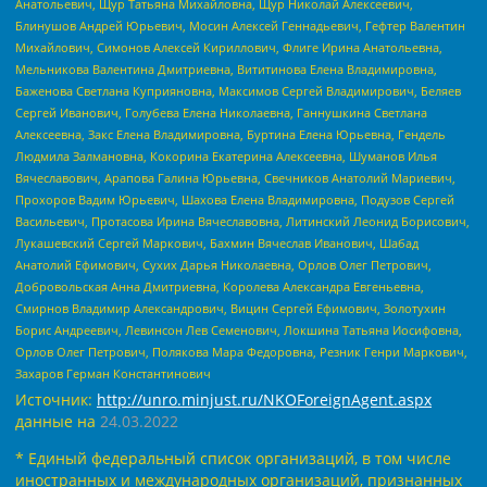
Анатольевич, Щур Татьяна Михайловна, Щур Николай Алексеевич,
Блинушов Андрей Юрьевич, Мосин Алексей Геннадьевич, Гефтер Валентин
Михайлович, Симонов Алексей Кириллович, Флиге Ирина Анатольевна,
Мельникова Валентина Дмитриевна, Вититинова Елена Владимировна,
Баженова Светлана Куприяновна, Максимов Сергей Владимирович, Беляев
Сергей Иванович, Голубева Елена Николаевна, Ганнушкина Светлана
Алексеевна, Закс Елена Владимировна, Буртина Елена Юрьевна, Гендель
Людмила Залмановна, Кокорина Екатерина Алексеевна, Шуманов Илья
Вячеславович, Арапова Галина Юрьевна, Свечников Анатолий Мариевич,
Прохоров Вадим Юрьевич, Шахова Елена Владимировна, Подузов Сергей
Васильевич, Протасова Ирина Вячеславовна, Литинский Леонид Борисович,
Лукашевский Сергей Маркович, Бахмин Вячеслав Иванович, Шабад
Анатолий Ефимович, Сухих Дарья Николаевна, Орлов Олег Петрович,
Добровольская Анна Дмитриевна, Королева Александра Евгеньевна,
Смирнов Владимир Александрович, Вицин Сергей Ефимович, Золотухин
Борис Андреевич, Левинсон Лев Семенович, Локшина Татьяна Иосифовна,
Орлов Олег Петрович, Полякова Мара Федоровна, Резник Генри Маркович,
Захаров Герман Константинович
Источник:
http://unro.minjust.ru/NKOForeignAgent.aspx
данные на
24.03.2022
* Единый федеральный список организаций, в том числе
иностранных и международных организаций, признанных