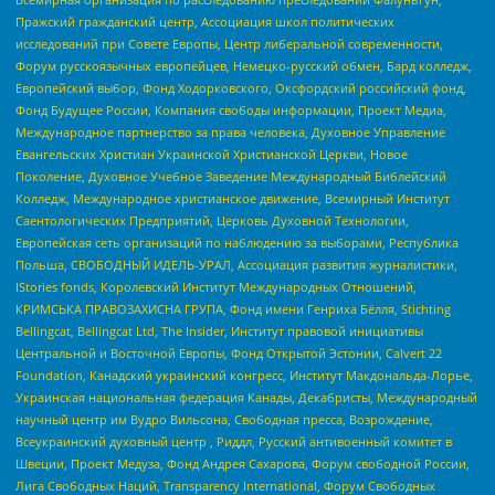
Пражский гражданский центр, Ассоциация школ политических
исследований при Совете Европы, Центр либеральной современности,
Форум русскоязычных европейцев, Немецко-русский обмен, Бард колледж,
Европейский выбор, Фонд Ходорковского, Оксфордский российский фонд,
Фонд Будущее России, Компания свободы информации, Проект Медиа,
Международное партнерство за права человека, Духовное Управление
Евангельских Христиан Украинской Христианской Церкви, Новое
Поколение, Духовное Учебное Заведение Международный Библейский
Колледж, Международное христианское движение, Всемирный Институт
Саентологических Предприятий, Церковь Духовной Технологии,
Европейская сеть организаций по наблюдению за выборами, Республика
Польша, СВОБОДНЫЙ ИДЕЛЬ-УРАЛ, Ассоциация развития журналистики,
IStories fonds, Королевский Институт Международных Отношений,
КРИМСЬКА ПРАВОЗАХИСНА ГРУПА, Фонд имени Генриха Бёлля, Stichting
Bellingcat, Bellingcat Ltd, The Insider, Институт правовой инициативы
Центральной и Восточной Европы, Фонд Открытой Эстонии, Calvert 22
Foundation, Канадский украинский конгресс, Институт Макдональда-Лорье,
Украинская национальная федерация Канады, Декабристы, Международный
научный центр им Вудро Вильсона, Свободная пресса, Возрождение,
Всеукраинский духовный центр , Риддл, Русский антивоенный комитет в
Швеции, Проект Медуза, Фонд Андрея Сахарова, Форум свободной России,
Лига Свободных Наций, Transparеncy International, Форум Свободных