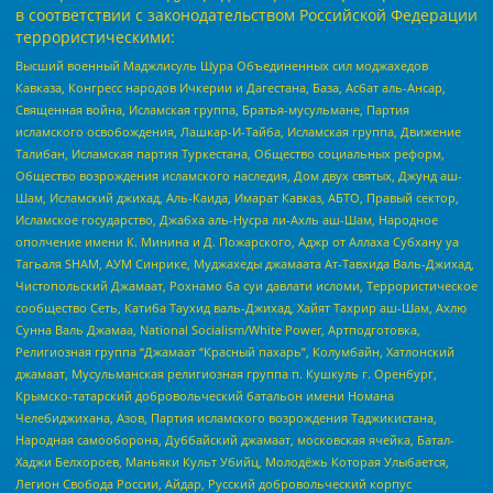
в соответствии с законодательством Российской Федерации
террористическими:
Высший военный Маджлисуль Шура Объединенных сил моджахедов
Кавказа, Конгресс народов Ичкерии и Дагестана, База, Асбат аль-Ансар,
Священная война, Исламская группа, Братья-мусульмане, Партия
исламского освобождения, Лашкар-И-Тайба, Исламская группа, Движение
Талибан, Исламская партия Туркестана, Общество социальных реформ,
Общество возрождения исламского наследия, Дом двух святых, Джунд аш-
Шам, Исламский джихад, Аль-Каида, Имарат Кавказ, АБТО, Правый сектор,
Исламское государство, Джабха аль-Нусра ли-Ахль аш-Шам, Народное
ополчение имени К. Минина и Д. Пожарского, Аджр от Аллаха Субхану уа
Тагьаля SHAM, АУМ Синрике, Муджахеды джамаата Ат-Тавхида Валь-Джихад,
Чистопольский Джамаат, Рохнамо ба суи давлати исломи, Террористическое
сообщество Сеть, Катиба Таухид валь-Джихад, Хайят Тахрир аш-Шам, Ахлю
Сунна Валь Джамаа, National Socialism/White Power, Артподготовка,
Религиозная группа “Джамаат “Красный пахарь”, Колумбайн, Хатлонский
джамаат, Мусульманская религиозная группа п. Кушкуль г. Оренбург,
Крымско-татарский добровольческий батальон имени Номана
Челебиджихана, Азов, Партия исламского возрождения Таджикистана,
Народная самооборона, Дуббайский джамаат, московская ячейка, Батал-
Хаджи Белхороев, Маньяки Культ Убийц, Молодёжь Которая Улыбается,
Легион Свобода России, Айдар, Русский добровольческий корпус