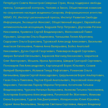
Петербурге Совета Министров Северных Стран, Фонд поддержки свободы
прессы, Гражданский контроль, Человек и Закон, Общественная комиссия
по сохранению наследия академика Сахарова, Информационное агентство
МЕМО. РУ, Институт региональной прессы, Институт Развития Свободы
Информации, Экозащита!-Женсовет, Общественный вердикт, Евразийская
антимонопольная ассоциация, Бедушев Петр Петрович, Дзугкоева Регина
Николаевна, Кривенко Сергей Владимирович, Милославский Павел
Юрьевич, Шнырова Ольга Вадимовна, Чанышева Лилия Айратовна,
Сидорович Ольга Борисовна, Туровский Александр Алексеевич, Васильева
Анастасия Евгеньевна, Ривина Анна Валерьевна, Бойко Анатолий
Николаевич, Дугин Сергей Георгиевич, Пивоваров Андрей Сергеевич,
Аверин Виталий Евгеньевич, Барахоев Магомед Бекханович, Шарипков
Олег Викторович, Мошель Ирина Ароновна, Шведов Григорий Сергеевич,
Пономарев Лев Александрович, Каргалицкий Борис Юльевич, Созаев
Валерий Валерьевич, Исламов Тимур Рифгатович, Романова Ольга
Евгеньевна, Щаров Сергей Алексадрович, Цирульников Борис Альбертович,
Гасан Ольга Павловна, Паутов Юрий Анатольевич, Верховский Александр
Маркович, Пислакова-Паркер Марина Петровна, Кочеткова Татьяна
Владимировна, Чуркина Наталья Валерьевна, Акимова Татьяна Николаевна,
Золотарева Екатерина Александровна, Рачинский Ян Збигневич, Жемкова
Елена Борисовна, Гудков Лев Дмитриевич, Илларионова Юлия Юрьевна,
Саранг Анна Васильевна, Захарова Светлана Сергеевна, Аверин Владимир