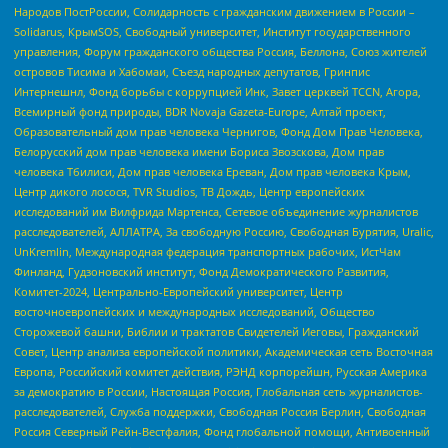
Народов ПостРоссии, Солидарность с гражданским движением в России –
Solidarus, КрымSOS, Свободный университет, Институт государственного
управления, Форум гражданского общества Россия, Беллона, Союз жителей
островов Тисима и Хабомаи, Съезд народных депутатов, Гринпис
Интернешнл, Фонд борьбы с коррупцией Инк, Завет церквей TCCN, Агора,
Всемирный фонд природы, BDR Novaja Gazeta-Europe, Алтай проект,
Образовательный дом прав человека Чернигов, Фонд Дом Прав Человека,
Белорусский дом прав человека имени Бориса Звозскова, Дом прав
человека Тбилиси, Дом прав человека Ереван, Дом прав человека Крым,
Центр дикого лосося, TVR Studios, ТВ Дождь, Центр европейских
исследований им Вилфрида Мартенса, Сетевое объединение журналистов
расследователей, АЛЛАТРА, За свободную Россию, Свободная Бурятия, Uralic,
UnKremlin, Международная федерация транспортных рабочих, ИстЧам
Финланд, Гудзоновский институт, Фонд Демократического Развития,
Комитет-2024, Центрально-Европейский университет, Центр
восточноевропейских и международных исследований, Общество
Сторожевой башни, Библии и трактатов Свидетелей Иеговы, Гражданский
Совет, Центр анализа европейской политики, Академическая сеть Восточная
Европа, Российский комитет действия, РЭНД корпорейшн, Русская Америка
за демократию в России, Настоящая Россия, Глобальная сеть журналистов-
расследователей, Служба поддержки, Свободная Россия Берлин, Свободная
Россия Северный Рейн-Вестфалия, Фонд глобальной помощи, Антивоенный