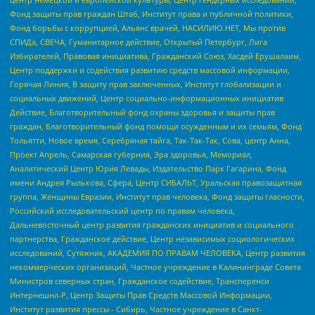
Фонд защиты прав граждан Штаб, Институт права и публичной политики,
Фонд борьбы с коррупцией, Альянс врачей, НАСИЛИЮ.НЕТ, Мы против
СПИДа, СВЕЧА, Гуманитарное действие, Открытый Петербург, Лига
Избирателей, Правовая инициатива, Гражданский Союз, Хасдей Ерушалаим,
Центр поддержки и содействия развитию средств массовой информации,
Горячая Линия, В защиту прав заключенных, Институт глобализации и
социальных движений, Центр социально-информационных инициатив
Действие, Благотворительный фонд охраны здоровья и защиты прав
граждан, Благотворительный фонд помощи осужденным и их семьям, Фонд
Тольятти, Новое время, Серебряная тайга, Так-Так-Так, Сова, центр Анна,
Проект Апрель, Самарская губерния, Эра здоровья, Мемориал,
Аналитический Центр Юрия Левады, Издательство Парк Гагарина, Фонд
имени Андрея Рылькова, Сфера, Центр СИБАЛЬТ, Уральская правозащитная
группа, Женщины Евразии, Институт прав человека, Фонд защиты гласности,
Российский исследовательский центр по правам человека,
Дальневосточный центр развития гражданских инициатив и социального
партнерства, Гражданское действие, Центр независимых социологических
исследований, Сутяжник, АКАДЕМИЯ ПО ПРАВАМ ЧЕЛОВЕКА, Центр развития
некоммерческих организаций, Частное учреждение в Калининграде Совета
Министров северных стран, Гражданское содействие, Трансперенси
Интернешнл-Р, Центр Защиты Прав Средств Массовой Информации,
Институт развития прессы - Сибирь, Частное учреждение в Санкт-