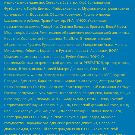
национальное единство, Северное Братство, Клуб Болельщиков
Футбольного Клуба Динамо, Файзрахманисты, Мусульманская религиозная
организация п. Боровский, Община Коренного Русского народа
Щелковского района, Правый сектор, УНА - УНСО, Украинская
повстанческая армия, Тризуб им. Степана Бандеры, Братство, Белый Крест,
Misanthropic division, Религиозное объединение последователей инглиизма,
Народная Социальная Инициатива, TulaSkins, Этнополитическое
объединение Русские, Русское национальное объединение Атака, Мечеть
Мирмамеда, Община Коренного Русского народа г. Астрахани, ВОЛЯ,
Меджлис крымскотатарского народа, Рубеж Севера, ТОЙС, О
противодействии экстремистской деятельности, РЕВТАТПОД, Артподготовка,
Штольц, В честь иконы Божией Матери Державная, Сектор 16,
Независимость, Фирма, Молодежная правозащитная группа МПГ, Курсом
Правды и Единения, Каракольская инициативная группа, Автоград Крю,
Союз Славянских Сил Руси, Алля-Аят, Благотворительный пансионат Ак Умут,
Русская республика Русь, Арестантское уголовное единство, Башкорт, Нация
и свобода, Нация и свобода, W.H.С., Фалунь Дафа, Иртыш Ultras, Русский
Патриотический клуб-Новокузнецк/РПК, Сибирский державный союз, Фонд
борьбы с коррупцией, Фонд защиты прав граждан, Штабы Навального,
Совет граждан СССР Прикубанского округа г. Краснодара, Мужское
государство, Народное объединение русского движения, Народное
движение Адат, Народный совет граждан РСФСР СССР Архангельской
области, Проект Штурм, Граждане СССР, Держава Союз Советских Светлых