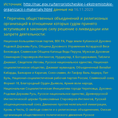
Источник:
http://nac.gov.ru/terroristicheskie-i-ekstremistskie-
organizacii-i-materialy.html
данные на
16.11.2023
* Перечень общественных объединений и религиозных
организаций в отношении которых судом принято
вступившее в законную силу решение о ликвидации или
запрете деятельности:
Национал-большевистская партия, ВЕК РА, Рада земли Кубанской Духовно
Родовой Державы Русь, Община Духовного Управления Асгардской Веси
Беловодья, Славянская Община Капища Веды Перуна, Мужская Духовная
Семинария Староверов-Инглингов, Нурджулар, К Богодержавию, Таблиги
Джамаат, Свидетели Иеговы, Русское национальное единство, Национал-
социалистическое общество, Джамаат мувахидов, Объединенный Вилайат
Кабарды, Балкарии и Карачая, Союз славян, Ат-Такфир Валь-Хиджра, Пит
Буль, Национал-социалистическая рабочая партия России, Славянский союз,
Формат-18, Благородный Орден Дьявола, Армия воли народа,
Национальная Социалистическая Инициатива города Череповца, Духовно-
Родовая Держава Русь, Русское национальное единство, Древнерусской
Инглистической церкви Православных Староверов-Инглингов, Русский
общенациональный союз, Движение против нелегальной иммиграции,
Кровь и Честь, О свободе совести и о религиозных объединениях, Омская
организация общественного политического движения Русское