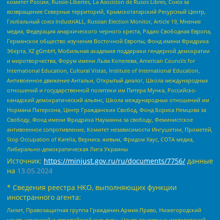
комитет России, Russie-Libertes, La Asocicion de Rusos Libres, Союз за
возвращение Северных территорий, Крымскотатарский Ресурсный Центр,
Глобальный союз IndustriALL, Russian Election Monitor, Article 19, Мнение
медиа, Федерация анархического черного креста, Радио Свободная Европа,
Германское общество изучения Восточной Европы, Фонд имени Фридриха
Эберта, XZ gGmbH, Мобильная академия поддержки гендерной демократии
и миротворчества, Форум имени Льва Копелева, American Councils for
International Education, Cultural Vistas, Institute of International Education,
Антивоенное движение Антальи, Открытый диалог, Школа международных
отношений и государственной политики им Питера Мунка, Российско-
канадский демократический альянс, Школа международных отношений им
Нормана Патерсона, Центр Гражданских Свобод, Фонд Бориса Немцова за
Свободу, Фонд имени Фридриха Науманна за свободу, Феминистское
антивоенное сопротивление, Комитет независимости Ингушетии, Прометей,
Stop Occupation of Karelia, Вернись живым, Фридом Хаус, СОТА медиа,
Либерально-демократическая Лига Украины
Источник:
https://minjust.gov.ru/ru/documents/7756/
данные
на
13.05.2024
* Сведения реестра НКО, выполняющих функции
иностранного агента:
Лилит, Правозащитная группа Гражданин.Армия.Право, Нижегородский
центр немецкой и европейской культуры, Центр гендерных исследований,