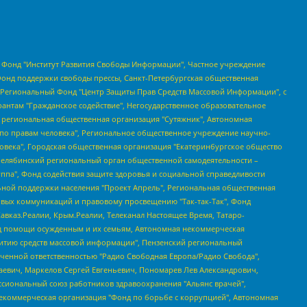
евосточное общественное движение "Маяк", Санкт-Петербургская ЛГБТ-инициативная группа "Выход", Инициативная группа ЛГБТ+ "Реверс", Алексеев Андрей Викторович, Бекбулатова Таисия Львовна, Беляев Иван Михайлович, Владыкина Елена Сергеевна, Гельман Марат Александрович, Никульшина Вероника Юрьевна, Толоконникова Надежда Андреевна, Шендерович Виктор Анатольевич, Общество с ограниченной ответственностью "Данное сообщение", Общество с ограниченной ответственностью Издательский дом "Новая глава", Айнбиндер Александра Александровна, Московский комьюнити-центр для ЛГБТ+инициатив, Благотворительный фонд развития филантропии, Deutsche Welle (Германия, Kurt-Schumacher-Strasse 3, 53113 Bonn), Борзунова Мария Михайловна, Воробьев Виктор Викторович, Голубева Анна Львовна, Константинова Алла Михайловна, Малкова Ирина Владимировна, Мурадов Мурад Абдулгалимович, Осетинская Елизавета Николаевна, Понасенков Евгений Николаевич, Ганапольский Матвей Юрьевич, Киселев Евгений Алексеевич, Борухович Ирина Григорьевна, Дремин Иван Тимофеевич, Дубровский Дмитрий Викторович, Красноярская региональная общественная организация поддержки и развития альтернативных образовательных технологий и межкультурных коммуникаций "ИНТЕРРА", Маяковская Екатерина Алексеевна, Фейгин Марк Захарович, Филимонов Андрей Викторович, Дзугкоева Регина Николаевна, Доброхотов Роман Александрович, Дудь Юрий Александрович, Елкин Сергей Владимирович, Кругликов Кирилл Игоревич, Сабунаева Мария Леонидовна, Семенов Алексей Владимирович, Шаинян Карен Багратович, Шульман Екатерина Михайловна, Асафьев Артур Валерьевич, Вахштайн Виктор Семенович, Венедиктов Алексей Алексеевич, Лушникова Екатерина Евгеньевна, Волков Леонид Михайлович, Невзоров Александр Глебович, Пархоменко Сергей Борисович, Сироткин Ярослав Николаевич, Кара-Мурза Владимир Владимирович, Баранова Наталья Владимировна, Гозман Леонид Яковлевич, Кагарлицкий Борис Юльевич, Климарев Михаил Валерьевич, Милов Владимир Станиславович, Автономная некоммерческая организация Краснодарский центр современного искусства "Типография", Моргенштерн Алишер Тагирович, Соболь Любовь Эдуардовна, Общество с ограниченной ответственностью "ЛИЗА НОРМ", Каспаров Гарри Кимович, Ходорковский Михаил Борисович, Общество с ограниченной ответственностью "Апрельские тезисы", Данилович Ирина Брониславовна, Кашин Олег Владимирович, Петров Николай Владимирович, Пивоваров Алексей Владимирович, Соколов Михаил Владимирович, Цветкова Юлия Владимировна, Чичваркин Евгений Александрович, Комитет против пыток/Команда против пыток, Общество с ограниченной ответственностью "Первый научный", Общество с ограниченной ответственностью "Вертолет и ко", Белоцерковская Вероника Борисовна, Кац Максим Евгеньевич, Лазарева Татьяна Юрьевна, Шаведдинов Руслан Табризович, Яшин Илья Валерьевич, Общество с ограниченной ответственностью "Иноагент ААВ", Алешковский Дмитрий Петрович, Альбац Евгения Марковна, Быков Дмитрий Львович, Галямина Юлия Евгеньевна, Лойко Сергей Леонидович, Мартынов Кирилл Константинович, Медведев Сергей Александрович, Крашенинников Федор Геннадиевич, Гордеева Катерина Вл