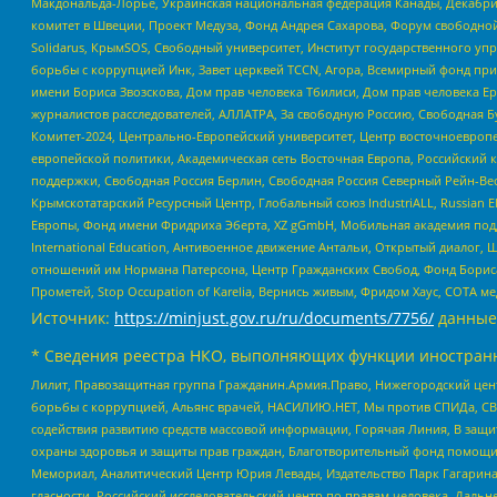
Макдональда-Лорье, Украинская национальная федерация Канады, Декабрис
комитет в Швеции, Проект Медуза, Фонд Андрея Сахарова, Форум свободной 
Solidarus, КрымSOS, Свободный университет, Институт государственного у
борьбы с коррупцией Инк, Завет церквей TCCN, Агора, Всемирный фонд при
имени Бориса Звозскова, Дом прав человека Тбилиси, Дом прав человека Ер
журналистов расследователей, АЛЛАТРА, За свободную Россию, Свободная Б
Комитет-2024, Центрально-Европейский университет, Центр восточноевроп
европейской политики, Академическая сеть Восточная Европа, Российский к
поддержки, Свободная Россия Берлин, Свободная Россия Северный Рейн-Вест
Крымскотатарский Ресурсный Центр, Глобальный союз IndustriALL, Russian E
Европы, Фонд имени Фридриха Эберта, XZ gGmbH, Мобильная академия поддержк
International Education, Антивоенное движение Антальи, Открытый диало
отношений им Нормана Патерсона, Центр Гражданских Свобод, Фонд Бориса
Прометей, Stop Occupation of Karelia, Вернись живым, Фридом Хаус, СОТА 
Источник:
https://minjust.gov.ru/ru/documents/7756/
данные
* Сведения реестра НКО, выполняющих функции иностранн
Лилит, Правозащитная группа Гражданин.Армия.Право, Нижегородский цент
борьбы с коррупцией, Альянс врачей, НАСИЛИЮ.НЕТ, Мы против СПИДа, СВЕ
содействия развитию средств массовой информации, Горячая Линия, В защ
охраны здоровья и защиты прав граждан, Благотворительный фонд помощи ос
Мемориал, Аналитический Центр Юрия Левады, Издательство Парк Гагарина
гласности, Российский исследовательский центр по правам человека, Даль