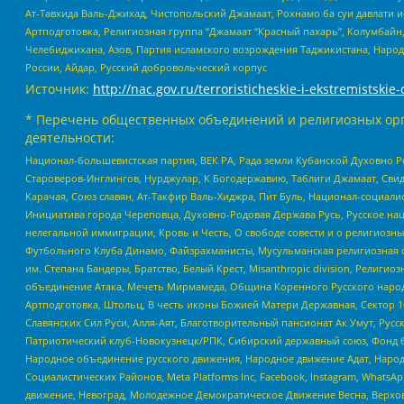
Ат-Тавхида Валь-Джихад, Чистопольский Джамаат, Рохнамо ба суи давлати и
Артподготовка, Религиозная группа “Джамаат “Красный пахарь”, Колумбайн
Челебиджихана, Азов, Партия исламского возрождения Таджикистана, Народ
России, Айдар, Русский добровольческий корпус
Источник:
http://nac.gov.ru/terroristicheskie-i-ekstremistskie-
* Перечень общественных объединений и религиозных орг
деятельности:
Национал-большевистская партия, ВЕК РА, Рада земли Кубанской Духовно
Староверов-Инглингов, Нурджулар, К Богодержавию, Таблиги Джамаат, Сви
Карачая, Союз славян, Ат-Такфир Валь-Хиджра, Пит Буль, Национал-социал
Инициатива города Череповца, Духовно-Родовая Держава Русь, Русское н
нелегальной иммиграции, Кровь и Честь, О свободе совести и о религиоз
Футбольного Клуба Динамо, Файзрахманисты, Мусульманская религиозная о
им. Степана Бандеры, Братство, Белый Крест, Misanthropic division, Рели
объединение Атака, Мечеть Мирмамеда, Община Коренного Русского народа
Артподготовка, Штольц, В честь иконы Божией Матери Державная, Сектор 1
Славянских Сил Руси, Алля-Аят, Благотворительный пансионат Ак Умут, Русск
Патриотический клуб-Новокузнецк/РПК, Сибирский державный союз, Фонд б
Народное объединение русского движения, Народное движение Адат, Народ
Социалистических Районов, Meta Platforms Inc, Facebook, Instagram, Wha
движение, Невоград, Молодежное Демократическое Движение Весна, Верхов