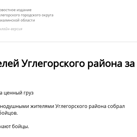
лей Углегорского района за
а ценный груз
авнодушными жителями Углегорского района собрал
бойцов.
ечают бойцы.