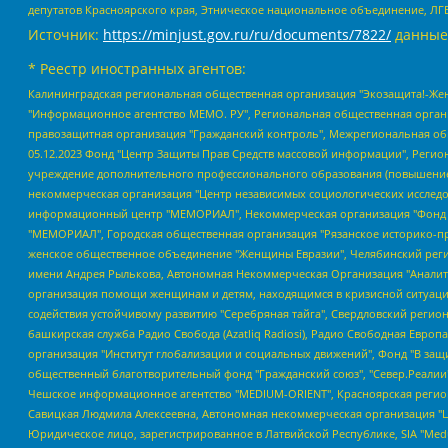
депутатов Красноярского края, Этническое национальное объединение, ЛГ
Источник:
https://minjust.gov.ru/ru/documents/7822/
данные
* Реестр иностранных агентов:
Калининградская региональная общественная организация "Экозащита!-Женсовет", Фонд содействия защите прав и свобод граждан "Общественный вердикт", Фонд "Институт Развития Свободы Информации", Частное учреждение "Информационное агентство МЕМО. РУ", Региональная общественная организация "Общественная комиссия по сохранению наследия академика Сахарова", Фонд поддержки свободы прессы, Санкт-Петербургская общественная правозащитная организация "Гражданский контроль", Межрегиональная общественная организация "Информационно-просветительский центр "Мемориал", Региональный Фонд "Центр Защиты Прав Средств Массовой Информации", с 05.12.2023 Фонд "Центр Защиты Прав Средств массовой информации", Региональная общественная благотворительная организация помощи беженцам и мигрантам "Гражданское содействие", Негосударственное образовательное учреждение дополнительного профессионального образования (повышение квалификации) специалистов "АКАДЕМИЯ ПО ПРАВАМ ЧЕЛОВЕКА", Свердловская региональная общественная организация "Сутяжник", Автономная некоммерческая организация "Центр независимых социологических исследований", Союз общественных объединений "Российский исследовательский центр по правам человека", Региональное общественное учреждение научно-информационный центр "МЕМОРИАЛ", Некоммерческая организация "Фонд защиты гласности", Автономная некоммерческая организация "Институт прав человека", Городская общественная организация "Екатеринбургское общество "МЕМОРИАЛ", Городская общественная организация "Рязанское историко-просветительское и правозащитное общество "Мемориал" (Рязанский Мемориал), Челябинский региональный орган общественной самодеятельности – женское общественное объединение "Женщины Евразии", Челябинский региональный орган общественной самодеятельности "Уральская правозащитная группа", Фонд содействия защите здоровья и социальной справедливости имени Андрея Рылькова, Автономная Некоммерческая Организация "Аналитический Центр Юрия Левады", Автономная некоммерческая организация социальной поддержки населения "Проект Апрель", Региональная общественная организация помощи женщинам и детям, находящимся в кризисной ситуации "Информационно-методический центр "Анна", Фонд содействия развитию массовых коммуникаций и правовому просвещению "Так-так-Так", Фонд содействия устойчивому развитию "Серебряная тайга", Свердловский региональный общественный фонд социальных проектов "Новое время", "Idel.Реалии", Кавказ.Реалии, Крым.Реалии, Телеканал Настоящее Время, Татаро-башкирская служба Радио Свобода (Azatliq Radiosi), Радио Свободная Европа/Радио Свобода (PCE/PC), "Сибирь.Реалии", "Фактограф", Благотворительный фонд помощи осужденным и их семьям, Автономная некоммерческая организация "Институт глобализации и социальных движений", Фонд "В защиту прав заключенных", Частное учреждение "Центр поддержки и содействия развитию средств массовой информации", Пензенский региональный общественный благотворительный фонд "Гражданский союз", "Север.Реалии", Некоммерческая организация Фонд "Правовая инициатива", Общество с ограниченной ответственностью "Радио Свободная Европа/Радио Свобода", Чешское информационное агентство "MEDIUM-ORIENT", Красноярская региональная общественная организация "Мы против СПИДа", Камалягин Денис Николаевич, Маркелов Сергей Евгеньевич, Пономарев Лев Александрович, Савицкая Людмила Алексеевна, Автоно