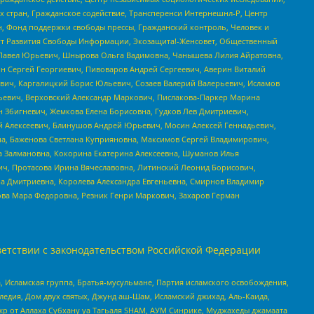
стран, Гражданское содействие, Трансперенси Интернешнл-Р, Центр
н, Фонд поддержки свободы прессы, Гражданский контроль, Человек и
тут Развития Свободы Информации, Экозащита!-Женсовет, Общественный
й Павел Юрьевич, Шнырова Ольга Вадимовна, Чанышева Лилия Айратовна,
ин Сергей Георгиевич, Пивоваров Андрей Сергеевич, Аверин Виталий
вич, Каргалицкий Борис Юльевич, Созаев Валерий Валерьевич, Исламов
льевич, Верховский Александр Маркович, Пислакова-Паркер Марина
н Збигневич, Жемкова Елена Борисовна, Гудков Лев Дмитриевич,
й Алексеевич, Блинушов Андрей Юрьевич, Мосин Алексей Геннадьевич,
а, Баженова Светлана Куприяновна, Максимов Сергей Владимирович,
а Залмановна, Кокорина Екатерина Алексеевна, Шуманов Илья
ч, Протасова Ирина Вячеславовна, Литинский Леонид Борисович,
а Дмитриевна, Королева Александра Евгеньевна, Смирнов Владимир
ова Мара Федоровна, Резник Генри Маркович, Захаров Герман
етствии с законодательством Российской Федерации
 Исламская группа, Братья-мусульмане, Партия исламского освобождения,
едия, Дом двух святых, Джунд аш-Шам, Исламский джихад, Аль-Каида,
жр от Аллаха Субхану уа Тагьаля SHAM, АУМ Синрике, Муджахеды джамаата