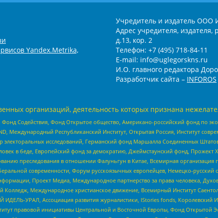
Учредитель и издатель ООО 
Адрес учредителя, издателя, р
зи
д.13, кор. 2
рвисов Yandex.Metrika,
Телефон: +7 (495) 718-84-11
E-mail: info@uglegorskns.ru
И.О. главного редактора Доро
Разработчик сайта –
INFOROS
енных организаций, деятельность которых признана нежелате
 Фонд Содействия, Фонд Открытое общество, Американо-российский фонд по э
 Международный Республиканский Институт, Открытая Россия, Институт совре
р электоральных исследований, Германский фонд Маршалла Соединенных Штатов
еловек в беде, Европейский фонд за демократию, Джеймстаунский фонд, Прожект
дованию преследования в отношении Фалуньгун в Китае, Всемирная организация 
беральной современности, Форум русскоязычных европейцев, Немецко-русский о
формации, Проект Медиа, Международное партнерство за права человека, Духов
 Колледж, Международное христианское движение, Всемирный Институт Саентол
 ИДЕЛЬ-УРАЛ, Ассоциация развития журналистики, IStories fonds, Королевск
r, Институт правовой инициативы Центральной и Восточной Европы, Фонд Открытой Э