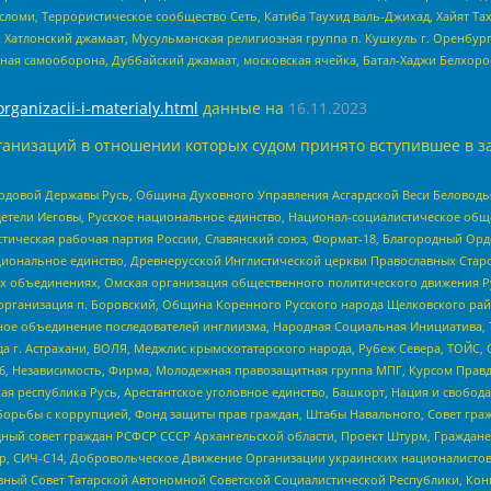
сломи, Террористическое сообщество Сеть, Катиба Таухид валь-Джихад, Хайят Тах
, Хатлонский джамаат, Мусульманская религиозная группа п. Кушкуль г. Оренбу
ная самооборона, Дуббайский джамаат, московская ячейка, Батал-Хаджи Белхор
organizacii-i-materialy.html
данные на
16.11.2023
анизаций в отношении которых судом принято вступившее в з
 Родовой Державы Русь, Община Духовного Управления Асгардской Веси Беловод
детели Иеговы, Русское национальное единство, Национал-социалистическое об
истическая рабочая партия России, Славянский союз, Формат-18, Благородный Ор
ациональное единство, Древнерусской Инглистической церкви Православных Ста
ных объединениях, Омская организация общественного политического движения Р
рганизация п. Боровский, Община Коренного Русского народа Щелковского район
гиозное объединение последователей инглиизма, Народная Социальная Инициатива,
 г. Астрахани, ВОЛЯ, Меджлис крымскотатарского народа, Рубеж Севера, ТОЙС, 
6, Независимость, Фирма, Молодежная правозащитная группа МПГ, Курсом Правд
ая республика Русь, Арестантское уголовное единство, Башкорт, Нация и свобода,
орьбы с коррупцией, Фонд защиты прав граждан, Штабы Навального, Совет гражд
ный совет граждан РСФСР СССР Архангельской области, Проект Штурм, Граждане 
tsApp, СИЧ-С14, Добровольческое Движение Организации украинских националисто
ный Совет Татарской Автономной Советской Социалистической Республики, Кон