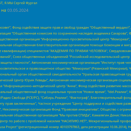
БТ, Я.МЫ Сергей Фургал
 на
03.05.2024
мная некоммерческая организация "Центр по работе с проблемой насилия "НАСИЛИЮ.НЕТ", Межрегиональный профессиональный союз работников здравоохранения "Альянс врачей", Юридическое лицо, зарегистрированное в Латвийской Республике, SIA "Medusa Project" (регистрационный номер 40103797863, дата регистрации 10.06.2014), Некоммерческая организация "Фонд по борьбе с коррупцией", Автономная некоммерческая организация "Институт права и публичной политики", Баданин Роман Сергеевич, Гликин Максим Александрович, Железнова Мария Михайловна, Лукьянова Юлия Сергеевна, Маетная Елизавета Витальевна, Маняхин Петр Борисович, Чуракова Ольга Владимировна, Ярош Юлия Петровна, Юридическое лицо "The Insider SIA", зарегистрированное в Риге, Латвийская Республика (дата регистрации 26.06.2015), являющееся администратором доменного имени интернет-издания "The Insider SIA", https://theins.ru, Постернак Алексей Евгеньевич, Рубин Михаил Аркадьевич, Анин Роман Александрович, Юридическое лицо Istories fonds, зарегистрированное в Латвийской Республике (регистрационный номер 50008295751, дата регистрации 24.02.2020), Великовский Дмитрий Александрович, Долинина Ирина Николаевна, Мароховская Алеся Алексеевна, Шлейнов Роман Юрьевич, Шмагун Олеся Валентиновна, Общество с ограниченной ответственностью "Альтаир 2021", Общество с ограниченной ответственностью "Вега 2021", Общество с ограниченной ответственностью "Главный редактор 2021", Общество с ограниченной ответственностью "Ромашки монолит", Важенков Артем Валерьевич, Ивановская областная общественная организация "Центр гендерных исследований", Гурман Юрий Альбертович, Медиапроект "ОВД-Инфо", Егоров Владимир Владимирович, Жилинский Владимир Александрович, Общество с ограниченной ответственностью "ЗП", Иванова София Юрьевна, Карезина Инна Павловна, Кильтау Екатерина Викторовна, Петров Алексей Викторович, Пискунов Сергей Евгеньевич, Смирнов Сергей Сергеевич, Тихонов Михаил Сергеевич, Общество с ограниченной ответственностью "ЖУРНАЛИСТ-ИНОСТРАННЫЙ АГЕНТ", Арапова Галина Юрьевна, Вольтская Татьяна Анатольевна, Американская компания "Mason G.E.S. Anonymous Foundation" (США), являющаяся владельцем интернет-издания https://mnews.world/, Компания "Stichting Bellingcat", зарегистрированная в Нидерландах (дата регистрации 11.07.2018), Захаров Андрей Вячеславович, Клепиковская Екатерина Дмитриевна, Общество с ограниченной ответственностью "МЕМО", Перл Роман Александрович, Симонов Евгений Алексеевич, Соловьева Елена Анатольевна, Сотников Даниил Владимирович, Сурначева Елизавета Дмитриевна, Автономная некоммерческая организация по защите прав человека и информированию населения "Якутия – Наше Мнение", Общество с ограниченной ответственностью "Москоу диджитал медиа", с 26.01.2023 Общество с ограниченной ответственностью "Чайка Белые сады", Ветошкина Валерия Валерьевна, Заговора Максим Александрович, Межрегиональное общественное движение "Российская ЛГБТ - сеть", Оленичев Максим Владимирович, Павлов Иван Юрьевич, Скворцова Елена Сергеевна, Общество с ограниченной ответственностью "Как бы инагент", Кочетков Игорь Викторович, Общество с ограниченной ответственностью "Честные выборы", Еланчик Олег Александрович, Общество с ограниченной ответственностью "Нобелевский призыв", Гималова Регина Эмилевна, Григорьев Андрей Валерьевич, Григорьева Алина Александровна, Ассоциация по содействию защите прав призывников, альтернативнослужащих и военнослужащих "Правозащитная группа "Гражданин.Армия.Право", Хисамова Регина Фаритовна, Автономная некоммерческая организация по реализации социально-правовых программ "Лилит", Дальн