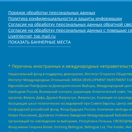
Порядок обработки персональных данных
Политика конфиденциальности и защиты информации
Согласие на обработку персональных данных обратной свя
Согласие на обработку персональных данных с помощью се
LiveInternet, top.mail.ru
ПОКАЗАТЬ БАННЕРНЫЕ МЕСТА
* Перечень иностранных и международных неправительств
Национальный фонд в поддержку демократии, Институт Открытое Общество
Институт Международных Отношений, MEDIA DEVELOPMENT INVESTMENT FUND,
Европейская Платформа за Демократические Выборы, Международный цент
Свободная Россия, Всемирный конгресс украинцев, Атлантический совет, Ч
органов, Фалунь Дафа, Друзья Фалуньгун, Фалуньгун, Коалиция по рассле
Ассоциация школ политических исследований при Совете Европы, Центр ли
Оксфордский российский фонд, Фонд Будущее России, Компания свободы ин
Новое Поколение, Духовное Учебное Заведение Международный Библейский
организаций по наблюдению за выборами, Республика Польша, СВОБОДНЫЙ
Фонд имени Генриха Бёлля, Stichting Bellingcat, Bellingcat Ltd, The Inside