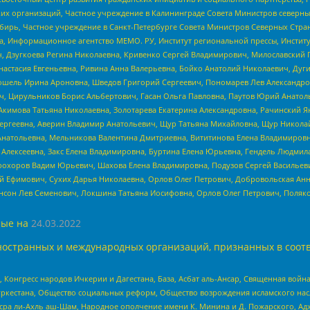
 организаций, Частное учреждение в Калининграде Совета Министров северных 
бирь, Частное учреждение в Санкт-Петербурге Совета Министров Северных Стра
а, Информационное агентство МЕМО. РУ, Институт региональной прессы, Инсти
ч, Дзугкоева Регина Николаевна, Кривенко Сергей Владимирович, Милославски
настасия Евгеньевна, Ривина Анна Валерьевна, Бойко Анатолий Николаевич, Дуг
ошель Ирина Ароновна, Шведов Григорий Сергеевич, Пономарев Лев Александро
ч, Цирульников Борис Альбертович, Гасан Ольга Павловна, Паутов Юрий Анато
Акимова Татьяна Николаевна, Золотарева Екатерина Александровна, Рачинский Я
Сергеевна, Аверин Владимир Анатольевич, Щур Татьяна Михайловна, Щур Никола
Анатольевна, Мельникова Валентина Дмитриевна, Вититинова Елена Владимировн
 Алексеевна, Закс Елена Владимировна, Буртина Елена Юрьевна, Гендель Людмил
рохоров Вадим Юрьевич, Шахова Елена Владимировна, Подузов Сергей Васильеви
й Ефимович, Сухих Дарья Николаевна, Орлов Олег Петрович, Добровольская Анн
нсон Лев Семенович, Локшина Татьяна Иосифовна, Орлов Олег Петрович, Поляк
ые на
24.03.2022
ностранных и международных организаций, признанных в соотв
нгресс народов Ичкерии и Дагестана, База, Асбат аль-Ансар, Священная война,
уркестана, Общество социальных реформ, Общество возрождения исламского насл
Нусра ли-Ахль аш-Шам, Народное ополчение имени К. Минина и Д. Пожарского, Ад