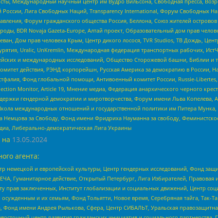
ты, Международный научный центр им Вудро Вильсона, Свободная пресса, Возро
России, Лига Свободных Наций, Transparеncy International, Форум Свободных Н
правления, Форум гражданского общества Россия, Беллона, Союз жителей острово
роды, BDR Novaja Gazeta-Europe, Алтай проект, Образовательный дом прав челов
еван, Дом прав человека Крым, Центр дикого лосося, TVR Studios, ТВ Дождь, Це
урятия, Uralic, UnKremlin, Международная федерация транспортных рабочих, Ист
ейских и международных исследований, Общество Сторожевой башни, Библии и тр
омитет действия, РЭНД корпорейшн, Русская Америка за демократию в России, Н
фалия, Фонд глобальной помощи, Антивоенный комитет России, Russie-Libertes, L
lection Monitor, Article 19, Мнение медиа, Федерация анархического черного кр
и гендерной демократии и миротворчества, Форум имени Льва Копелева, American C
г, Школа международных отношений и государственной политики им Питера Мунка
 Немцова за Свободу, Фонд имени Фридриха Науманна за свободу, Феминистско
медиа, Либерально-демократическая Лига Украины
 на
13.05.2024
ого агента:
р немецкой и европейской культуры, Центр гендерных исследований, Фонд защи
ЧА, Гуманитарное действие, Открытый Петербург, Лига Избирателей, Правовая 
иту прав заключенных, Институт глобализации и социальных движений, Центр 
ужденным и их семьям, Фонд Тольятти, Новое время, Серебряная тайга, Так-Так-
, Фонд имени Андрея Рылькова, Сфера, Центр СИБАЛЬТ, Уральская правозащитна
невосточный центр развития гражданских инициатив и социального партнерства, 