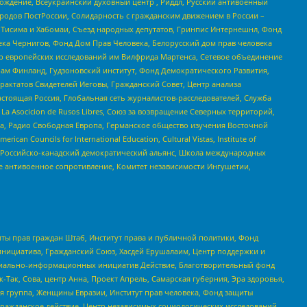
ждение, Всеукраинский духовный центр , Риддл, Русский антивоенный
ародов ПостРоссии, Солидарность с гражданским движением в России –
в Тисима и Хабомаи, Съезд народных депутатов, Гринпис Интернешнл, Фонд
ека Чернигов, Фонд Дом Прав Человека, Белорусский дом прав человека
нтр европейских исследований им Вилфрида Мартенса, Сетевое объединение
Чам Финланд, Гудзоновский институт, Фонд Демократического Развития,
актатов Свидетелей Иеговы, Гражданский Совет, Центр анализа
астоящая Россия, Глобальная сеть журналистов-расследователей, Служба
a Asocicion de Rusos Libres, Союз за возвращение Северных территорий,
еста, Радио Свободная Европа, Германское общество изучения Восточной
ouncils for International Education, Cultural Vistas, Institute of
, Российско-канадский демократический альянс, Школа международных
е антивоенное сопротивление, Комитет независимости Ингушетии,
ты прав граждан Штаб, Институт права и публичной политики, Фонд
инициатива, Гражданский Союз, Хасдей Ерушалаим, Центр поддержки и
социально-информационных инициатив Действие, Благотворительный фонд
Так, Сова, центр Анна, Проект Апрель, Самарская губерния, Эра здоровья,
я группа, Женщины Евразии, Институт прав человека, Фонд защиты
Гражданское действие, Центр независимых социологических исследований,