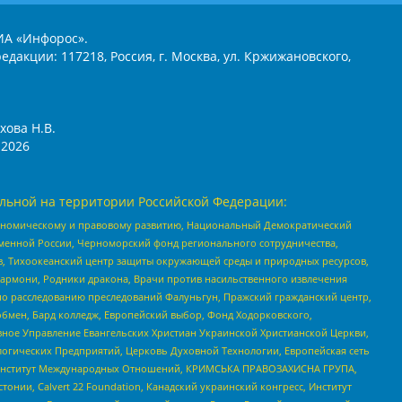
ИА «Инфорос».
едакции: 117218, Россия, г. Москва, ул. Кржижановского,
хова Н.В.
2026
льной на территории Российской Федерации:
кономическому и правовому развитию, Национальный Демократический
менной России, Черноморский фонд регионального сотрудничества,
, Тихоокеанский центр защиты окружающей среды и природных ресурсов,
 Хармони, Родники дракона, Врачи против насильственного извлечения
по расследованию преследований Фалуньгун, Пражский гражданский центр,
бмен, Бард колледж, Европейский выбор, Фонд Ходорковского,
ное Управление Евангельских Христиан Украинской Христианской Церкви,
огических Предприятий, Церковь Духовной Технологии, Европейская сеть
ий Институт Международных Отношений, КРИМСЬКА ПРАВОЗАХИСНА ГРУПА,
стонии, Calvert 22 Foundation, Канадский украинский конгресс, Институт