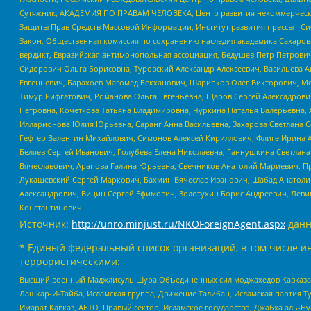
Сутяжник, АКАДЕМИЯ ПО ПРАВАМ ЧЕЛОВЕКА, Центр развития некоммерческих
Защиты Прав Средств Массовой Информации, Институт развития прессы - Си
Закон, Общественная комиссия по сохранению наследия академика Сахаров
вердикт, Евразийская антимонопольная ассоциация, Бедушев Петр Петрови
Сидорович Ольга Борисовна, Туровский Александр Алексеевич, Васильева А
Евгеньевич, Барахоев Магомед Бекханович, Шарипков Олег Викторович, М
Тимур Рифгатович, Романова Ольга Евгеньевна, Щаров Сергей Алексадрови
Петровна, Кочеткова Татьяна Владимировна, Чуркина Наталья Валерьевна, 
Илларионова Юлия Юрьевна, Саранг Анна Васильевна, Захарова Светлана 
Гефтер Валентин Михайлович, Симонов Алексей Кириллович, Флиге Ирина 
Беляев Сергей Иванович, Голубева Елена Николаевна, Ганнушкина Светлана
Вячеславович, Арапова Галина Юрьевна, Свечников Анатолий Мариевич, П
Лукашевский Сергей Маркович, Бахмин Вячеслав Иванович, Шабад Анатоли
Александрович, Вицин Сергей Ефимович, Золотухин Борис Андреевич, Леви
Константинович
Источник:
http://unro.minjust.ru/NKOForeignAgent.aspx
данн
* Единый федеральный список организаций, в том числе и
террористическими:
Высший военный Маджлисуль Шура Объединенных сил моджахедов Кавказа, Ко
Лашкар-И-Тайба, Исламская группа, Движение Талибан, Исламская партия Т
Имарат Кавказ, АБТО, Правый сектор, Исламское государство, Джабха аль-