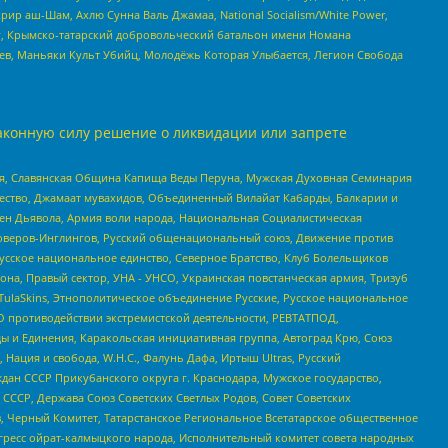
рир аш-Шам, Ахлю Сунна Валь Джамаа, National Socialism/White Power,
рг, Крымско-татарский добровольческий батальон имени Номана
оев, Маньяки Культ Убийц, Молодёжь Которая Улыбается, Легион Свобода
аконную силу решение о ликвидации или запрете
ья, Славянская Община Капища Веды Перуна, Мужская Духовная Семинария
щество, Джамаат мувахидов, Объединенный Вилайат Кабарды, Балкарии и
ден Дьявола, Армия воли народа, Национальная Социалистическая
роверов-Инглингов, Русский общенациональный союз, Движение против
усское национальное единство, Северное Братство, Клуб Болельщиков
а, Правый сектор, УНА - УНСО, Украинская повстанческая армия, Тризуб
 TulaSkins, Этнополитическое объединение Русские, Русское национальное
О противодействии экстремистской деятельности, РЕВТАТПОД,
ы и Единения, Каракольская инициативная группа, Автоград Крю, Союз
 Нация и свобода, W.H.С., Фалунь Дафа, Иртыш Ultras, Русский
ан СССР Прикубанского округа г. Краснодара, Мужское государство,
СССР, Держава Союз Советских Светлых Родов, Совет Советских
в, Черный Комитет, Татарстанское Региональное Всетатарское общественное
гресс ойрат-калмыцкого народа, Исполнительный комитет совета народных