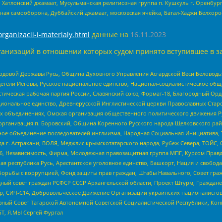
, Хатлонский джамаат, Мусульманская религиозная группа п. Кушкуль г. Оренбу
ная самооборона, Дуббайский джамаат, московская ячейка, Батал-Хаджи Белхор
organizacii-i-materialy.html
данные на
16.11.2023
анизаций в отношении которых судом принято вступившее в з
 Родовой Державы Русь, Община Духовного Управления Асгардской Веси Беловод
детели Иеговы, Русское национальное единство, Национал-социалистическое об
истическая рабочая партия России, Славянский союз, Формат-18, Благородный Ор
ациональное единство, Древнерусской Инглистической церкви Православных Ста
ных объединениях, Омская организация общественного политического движения Р
рганизация п. Боровский, Община Коренного Русского народа Щелковского район
гиозное объединение последователей инглиизма, Народная Социальная Инициатива,
 г. Астрахани, ВОЛЯ, Меджлис крымскотатарского народа, Рубеж Севера, ТОЙС, 
6, Независимость, Фирма, Молодежная правозащитная группа МПГ, Курсом Правд
ая республика Русь, Арестантское уголовное единство, Башкорт, Нация и свобода,
орьбы с коррупцией, Фонд защиты прав граждан, Штабы Навального, Совет гражд
ный совет граждан РСФСР СССР Архангельской области, Проект Штурм, Граждане 
tsApp, СИЧ-С14, Добровольческое Движение Организации украинских националисто
ный Совет Татарской Автономной Советской Социалистической Республики, Кон
БТ, Я.МЫ Сергей Фургал