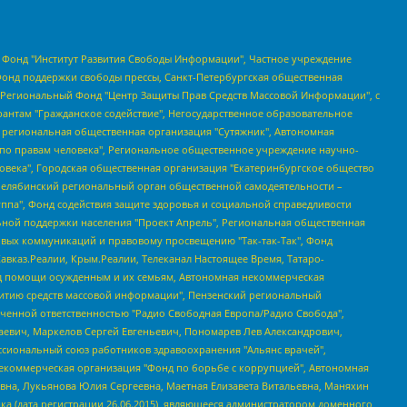
евосточное общественное движение "Маяк", Санкт-Петербургская ЛГБТ-инициативная группа "Выход", Инициативная группа ЛГБТ+ "Реверс", Алексеев Андрей Викторович, Бекбулатова Таисия Львовна, Беляев Иван Михайлович, Владыкина Елена Сергеевна, Гельман Марат Александрович, Никульшина Вероника Юрьевна, Толоконникова Надежда Андреевна, Шендерович Виктор Анатольевич, Общество с ограниченной ответственностью "Данное сообщение", Общество с ограниченной ответственностью Издательский дом "Новая глава", Айнбиндер Александра Александровна, Московский комьюнити-центр для ЛГБТ+инициатив, Благотворительный фонд развития филантропии, Deutsche Welle (Германия, Kurt-Schumacher-Strasse 3, 53113 Bonn), Борзунова Мария Михайловна, Воробьев Виктор Викторович, Голубева Анна Львовна, Константинова Алла Михайловна, Малкова Ирина Владимировна, Мурадов Мурад Абдулгалимович, Осетинская Елизавета Николаевна, Понасенков Евгений Николаевич, Ганапольский Матвей Юрьевич, Киселев Евгений Алексеевич, Борухович Ирина Григорьевна, Дремин Иван Тимофеевич, Дубровский Дмитрий Викторович, Красноярская региональная общественная организация поддержки и развития альтернативных образовательных технологий и межкультурных коммуникаций "ИНТЕРРА", Маяковская Екатерина Алексеевна, Фейгин Марк Захарович, Филимонов Андрей Викторович, Дзугкоева Регина Николаевна, Доброхотов Роман Александрович, Дудь Юрий Александрович, Елкин Сергей Владимирович, Кругликов Кирилл Игоревич, Сабунаева Мария Леонидовна, Семенов Алексей Владимирович, Шаинян Карен Багратович, Шульман Екатерина Михайловна, Асафьев Артур Валерьевич, Вахштайн Виктор Семенович, Венедиктов Алексей Алексеевич, Лушникова Екатерина Евгеньевна, Волков Леонид Михайлович, Невзоров Александр Глебович, Пархоменко Сергей Борисович, Сироткин Ярослав Николаевич, Кара-Мурза Владимир Владимирович, Баранова Наталья Владимировна, Гозман Леонид Яковлевич, Кагарлицкий Борис Юльевич, Климарев Михаил Валерьевич, Милов Владимир Станиславович, Автономная некоммерческая организация Краснодарский центр современного искусства "Типография", Моргенштерн Алишер Тагирович, Соболь Любовь Эдуардовна, Общество с ограниченной ответственностью "ЛИЗА НОРМ", Каспаров Гарри Кимович, Ходорковский Михаил Борисович, Общество с ограниченной ответственностью "Апрельские тезисы", Данилович Ирина Брониславовна, Кашин Олег Владимирович, Петров Николай Владимирович, Пивоваров Алексей Владимирович, Соколов Михаил Владимирович, Цветкова Юлия Владимировна, Чичваркин Евгений Александрович, Комитет против пыток/Команда против пыток, Общество с ограниченной ответственностью "Первый научный", Общество с ограниченной ответственностью "Вертолет и ко", Белоцерковская Вероника Борисовна, Кац Максим Евгеньевич, Лазарева Татьяна Юрьевна, Шаведдинов Руслан Табризович, Яшин Илья Валерьевич, Общество с ограниченной ответственностью "Иноагент ААВ", Алешковский Дмитрий Петрович, Альбац Евгения Марковна, Быков Дмитрий Львович, Галямина Юлия Евгеньевна, Лойко Сергей Леонидович, Мартынов Кирилл Константинович, Медведев Сергей Александрович, Крашенинников Федор Геннадиевич, Гордеева Катерина Вл