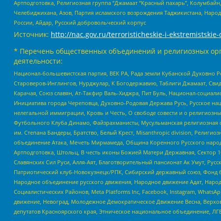
Артподготовка, Религиозная группа “Джамаат “Красный пахарь”, Колумбайн
Челебиджихана, Азов, Партия исламского возрождения Таджикистана, Народ
России, Айдар, Русский добровольческий корпус
Источник:
http://nac.gov.ru/terroristicheskie-i-ekstremistskie-
* Перечень общественных объединений и религиозных орг
деятельности:
Национал-большевистская партия, ВЕК РА, Рада земли Кубанской Духовно
Староверов-Инглингов, Нурджулар, К Богодержавию, Таблиги Джамаат, Сви
Карачая, Союз славян, Ат-Такфир Валь-Хиджра, Пит Буль, Национал-социал
Инициатива города Череповца, Духовно-Родовая Держава Русь, Русское н
нелегальной иммиграции, Кровь и Честь, О свободе совести и о религиоз
Футбольного Клуба Динамо, Файзрахманисты, Мусульманская религиозная о
им. Степана Бандеры, Братство, Белый Крест, Misanthropic division, Рели
объединение Атака, Мечеть Мирмамеда, Община Коренного Русского народа
Артподготовка, Штольц, В честь иконы Божией Матери Державная, Сектор 1
Славянских Сил Руси, Алля-Аят, Благотворительный пансионат Ак Умут, Русск
Патриотический клуб-Новокузнецк/РПК, Сибирский державный союз, Фонд б
Народное объединение русского движения, Народное движение Адат, Народ
Социалистических Районов, Meta Platforms Inc, Facebook, Instagram, Wha
движение, Невоград, Молодежное Демократическое Движение Весна, Верхов
депутатов Красноярского края, Этническое национальное объединение, ЛГ