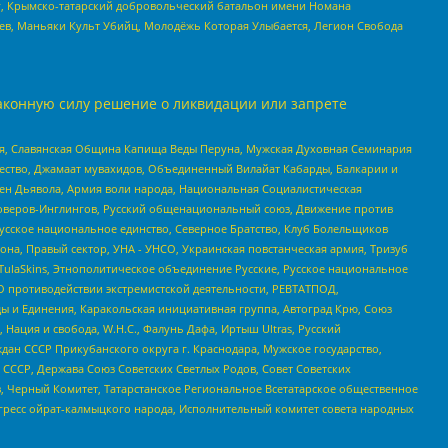
рг, Крымско-татарский добровольческий батальон имени Номана
оев, Маньяки Культ Убийц, Молодёжь Которая Улыбается, Легион Свобода
аконную силу решение о ликвидации или запрете
ья, Славянская Община Капища Веды Перуна, Мужская Духовная Семинария
щество, Джамаат мувахидов, Объединенный Вилайат Кабарды, Балкарии и
ден Дьявола, Армия воли народа, Национальная Социалистическая
роверов-Инглингов, Русский общенациональный союз, Движение против
усское национальное единство, Северное Братство, Клуб Болельщиков
а, Правый сектор, УНА - УНСО, Украинская повстанческая армия, Тризуб
 TulaSkins, Этнополитическое объединение Русские, Русское национальное
О противодействии экстремистской деятельности, РЕВТАТПОД,
ы и Единения, Каракольская инициативная группа, Автоград Крю, Союз
 Нация и свобода, W.H.С., Фалунь Дафа, Иртыш Ultras, Русский
ан СССР Прикубанского округа г. Краснодара, Мужское государство,
СССР, Держава Союз Советских Светлых Родов, Совет Советских
в, Черный Комитет, Татарстанское Региональное Всетатарское общественное
гресс ойрат-калмыцкого народа, Исполнительный комитет совета народных