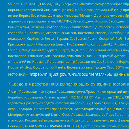
Solidarus, КрымSOS, Свободный университет, Институт государственного у
борьбы с коррупцией Инк, Завет церквей TCCN, Агора, Всемирный фонд при
имени Бориса Звозскова, Дом прав человека Тбилиси, Дом прав человека Ер
журналистов расследователей, АЛЛАТРА, За свободную Россию, Свободная Б
Комитет-2024, Центрально-Европейский университет, Центр восточноевроп
европейской политики, Академическая сеть Восточная Европа, Российский к
поддержки, Свободная Россия Берлин, Свободная Россия Северный Рейн-Вест
Крымскотатарский Ресурсный Центр, Глобальный союз IndustriALL, Russian E
Европы, Фонд имени Фридриха Эберта, XZ gGmbH, Мобильная академия поддержк
International Education, Антивоенное движение Антальи, Открытый диало
отношений им Нормана Патерсона, Центр Гражданских Свобод, Фонд Бориса
Прометей, Stop Occupation of Karelia, Вернись живым, Фридом Хаус, СОТА 
Источник:
https://minjust.gov.ru/ru/documents/7756/
данные
* Сведения реестра НКО, выполняющих функции иностранн
Лилит, Правозащитная группа Гражданин.Армия.Право, Нижегородский цент
борьбы с коррупцией, Альянс врачей, НАСИЛИЮ.НЕТ, Мы против СПИДа, СВЕ
содействия развитию средств массовой информации, Горячая Линия, В защ
охраны здоровья и защиты прав граждан, Благотворительный фонд помощи ос
Мемориал, Аналитический Центр Юрия Левады, Издательство Парк Гагарина
гласности, Российский исследовательский центр по правам человека, Даль
Сутяжник, АКАДЕМИЯ ПО ПРАВАМ ЧЕЛОВЕКА, Центр развития некоммерческих