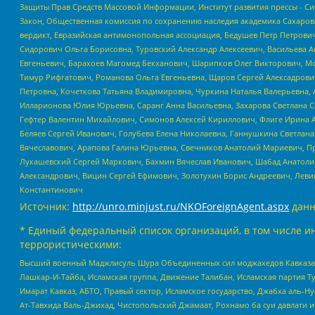
Защиты Прав Средств Массовой Информации, Институт развития прессы - Си
Закон, Общественная комиссия по сохранению наследия академика Сахаров
вердикт, Евразийская антимонопольная ассоциация, Бедушев Петр Петрови
Сидорович Ольга Борисовна, Туровский Александр Алексеевич, Васильева А
Евгеньевич, Барахоев Магомед Бекханович, Шарипков Олег Викторович, М
Тимур Рифгатович, Романова Ольга Евгеньевна, Щаров Сергей Алексадрови
Петровна, Кочеткова Татьяна Владимировна, Чуркина Наталья Валерьевна, 
Илларионова Юлия Юрьевна, Саранг Анна Васильевна, Захарова Светлана 
Гефтер Валентин Михайлович, Симонов Алексей Кириллович, Флиге Ирина 
Беляев Сергей Иванович, Голубева Елена Николаевна, Ганнушкина Светлана
Вячеславович, Арапова Галина Юрьевна, Свечников Анатолий Мариевич, П
Лукашевский Сергей Маркович, Бахмин Вячеслав Иванович, Шабад Анатоли
Александрович, Вицин Сергей Ефимович, Золотухин Борис Андреевич, Леви
Константинович
Источник:
http://unro.minjust.ru/NKOForeignAgent.aspx
данн
* Единый федеральный список организаций, в том числе и
террористическими:
Высший военный Маджлисуль Шура Объединенных сил моджахедов Кавказа, Ко
Лашкар-И-Тайба, Исламская группа, Движение Талибан, Исламская партия Т
Имарат Кавказ, АБТО, Правый сектор, Исламское государство, Джабха аль-
Ат-Тавхида Валь-Джихад, Чистопольский Джамаат, Рохнамо ба суи давлати и