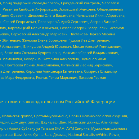
н, Фонд поддержки свободы прессы, Гражданский контроль, Человек и
тут Развития Свободы Информации, Экозащита!-Женсовет, Общественный
й Павел Юрьевич, Шнырова Ольга Вадимовна, Чанышева Лилия Айратовна,
ин Сергей Георгиевич, Пивоваров Андрей Сергеевич, Аверин Виталий
вич, Каргалицкий Борис Юльевич, Созаев Валерий Валерьевич, Исламов
льевич, Верховский Александр Маркович, Пислакова-Паркер Марина
н Збигневич, Жемкова Елена Борисовна, Гудков Лев Дмитриевич,
й Алексеевич, Блинушов Андрей Юрьевич, Мосин Алексей Геннадьевич,
а, Баженова Светлана Куприяновна, Максимов Сергей Владимирович,
а Залмановна, Кокорина Екатерина Алексеевна, Шуманов Илья
ч, Протасова Ирина Вячеславовна, Литинский Леонид Борисович,
а Дмитриевна, Королева Александра Евгеньевна, Смирнов Владимир
ова Мара Федоровна, Резник Генри Маркович, Захаров Герман
етствии с законодательством Российской Федерации
 Исламская группа, Братья-мусульмане, Партия исламского освобождения,
едия, Дом двух святых, Джунд аш-Шам, Исламский джихад, Аль-Каида,
жр от Аллаха Субхану уа Тагьаля SHAM, АУМ Синрике, Муджахеды джамаата
рир аш-Шам, Ахлю Сунна Валь Джамаа, National Socialism/White Power,