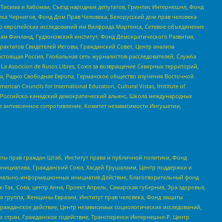
в Тисима и Хабомаи, Съезд народных депутатов, Гринпис Интернешнл, Фонд
ека Чернигов, Фонд Дом Прав Человека, Белорусский дом прав человека
нтр европейских исследований им Вилфрида Мартенса, Сетевое объединение
Чам Финланд, Гудзоновский институт, Фонд Демократического Развития,
актатов Свидетелей Иеговы, Гражданский Совет, Центр анализа
астоящая Россия, Глобальная сеть журналистов-расследователей, Служба
a Asocicion de Rusos Libres, Союз за возвращение Северных территорий,
еста, Радио Свободная Европа, Германское общество изучения Восточной
ouncils for International Education, Cultural Vistas, Institute of
, Российско-канадский демократический альянс, Школа международных
е антивоенное сопротивление, Комитет независимости Ингушетии,
ты прав граждан Штаб, Институт права и публичной политики, Фонд
инициатива, Гражданский Союз, Хасдей Ерушалаим, Центр поддержки и
социально-информационных инициатив Действие, Благотворительный фонд
Так, Сова, центр Анна, Проект Апрель, Самарская губерния, Эра здоровья,
я группа, Женщины Евразии, Институт прав человека, Фонд защиты
Гражданское действие, Центр независимых социологических исследований,
стран, Гражданское содействие, Трансперенси Интернешнл-Р, Центр