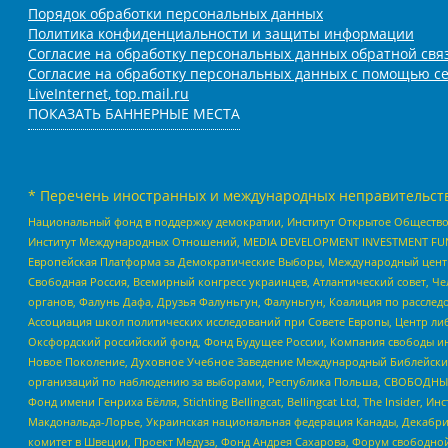
Порядок обработки персональных данных
Политика конфиденциальности и защиты информации
Согласие на обработку персональных данных обратной свя
Согласие на обработку персональных данных с помощью се
LiveInternet, top.mail.ru
ПОКАЗАТЬ БАННЕРНЫЕ МЕСТА
* Перечень иностранных и международных неправительств
Национальный фонд в поддержку демократии, Институт Открытое Общество
Институт Международных Отношений, MEDIA DEVELOPMENT INVESTMENT FUND,
Европейская Платформа за Демократические Выборы, Международный цент
Свободная Россия, Всемирный конгресс украинцев, Атлантический совет, Ч
органов, Фалунь Дафа, Друзья Фалуньгун, Фалуньгун, Коалиция по рассле
Ассоциация школ политических исследований при Совете Европы, Центр ли
Оксфордский российский фонд, Фонд Будущее России, Компания свободы ин
Новое Поколение, Духовное Учебное Заведение Международный Библейский
организаций по наблюдению за выборами, Республика Польша, СВОБОДНЫЙ
Фонд имени Генриха Бёлля, Stichting Bellingcat, Bellingcat Ltd, The Inside
Макдональда-Лорье, Украинская национальная федерация Канады, Декабрис
комитет в Швеции, Проект Медуза, Фонд Андрея Сахарова, Форум свободной 