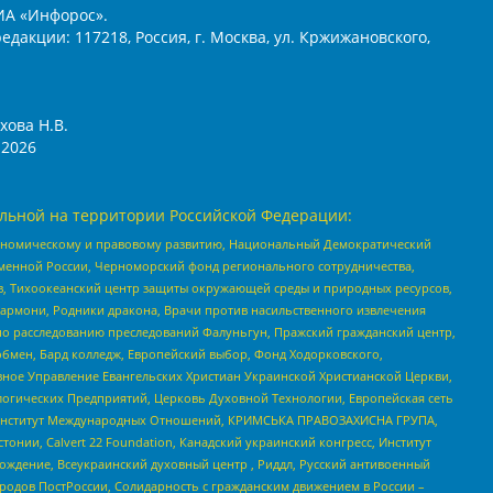
ИА «Инфорос».
едакции: 117218, Россия, г. Москва, ул. Кржижановского,
хова Н.В.
2026
льной на территории Российской Федерации:
кономическому и правовому развитию, Национальный Демократический
менной России, Черноморский фонд регионального сотрудничества,
, Тихоокеанский центр защиты окружающей среды и природных ресурсов,
 Хармони, Родники дракона, Врачи против насильственного извлечения
по расследованию преследований Фалуньгун, Пражский гражданский центр,
бмен, Бард колледж, Европейский выбор, Фонд Ходорковского,
ное Управление Евангельских Христиан Украинской Христианской Церкви,
огических Предприятий, Церковь Духовной Технологии, Европейская сеть
ий Институт Международных Отношений, КРИМСЬКА ПРАВОЗАХИСНА ГРУПА,
стонии, Calvert 22 Foundation, Канадский украинский конгресс, Институт
ждение, Всеукраинский духовный центр , Риддл, Русский антивоенный
ародов ПостРоссии, Солидарность с гражданским движением в России –