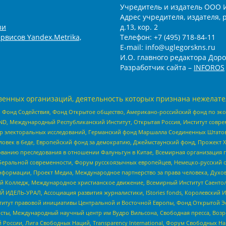
Учредитель и издатель ООО 
Адрес учредителя, издателя, р
зи
д.13, кор. 2
рвисов Yandex.Metrika,
Телефон: +7 (495) 718-84-11
E-mail: info@uglegorskns.ru
И.О. главного редактора Доро
Разработчик сайта –
INFOROS
енных организаций, деятельность которых признана нежелате
 Фонд Содействия, Фонд Открытое общество, Американо-российский фонд по э
 Международный Республиканский Институт, Открытая Россия, Институт совре
р электоральных исследований, Германский фонд Маршалла Соединенных Штатов
еловек в беде, Европейский фонд за демократию, Джеймстаунский фонд, Прожект
дованию преследования в отношении Фалуньгун в Китае, Всемирная организация 
беральной современности, Форум русскоязычных европейцев, Немецко-русский о
формации, Проект Медиа, Международное партнерство за права человека, Духов
 Колледж, Международное христианское движение, Всемирный Институт Саентол
 ИДЕЛЬ-УРАЛ, Ассоциация развития журналистики, IStories fonds, Королевск
r, Институт правовой инициативы Центральной и Восточной Европы, Фонд Открытой Э
ты, Международный научный центр им Вудро Вильсона, Свободная пресса, Возро
России, Лига Свободных Наций, Transparеncy International, Форум Свободных Н