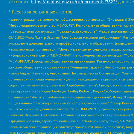
Источник:
https://minjust.gov.ru/ru/documents/7822/
данные
* Реестр иностранных агентов:
Калининградская региональная общественная организация "Экозащита!-Женсовет", Фонд содействия защите прав и свобод граждан "Общественный вердикт", Фонд "Институт Развития Свободы Информации", Частное учреждение "Информационное агентство МЕМО. РУ", Региональная общественная организация "Общественная комиссия по сохранению наследия академика Сахарова", Фонд поддержки свободы прессы, Санкт-Петербургская общественная правозащитная организация "Гражданский контроль", Межрегиональная общественная организация "Информационно-просветительский центр "Мемориал", Региональный Фонд "Центр Защиты Прав Средств Массовой Информации", с 05.12.2023 Фонд "Центр Защиты Прав Средств массовой информации", Региональная общественная благотворительная организация помощи беженцам и мигрантам "Гражданское содействие", Негосударственное образовательное учреждение дополнительного профессионального образования (повышение квалификации) специалистов "АКАДЕМИЯ ПО ПРАВАМ ЧЕЛОВЕКА", Свердловская региональная общественная организация "Сутяжник", Автономная некоммерческая организация "Центр независимых социологических исследований", Союз общественных объединений "Российский исследовательский центр по правам человека", Региональное общественное учреждение научно-информационный центр "МЕМОРИАЛ", Некоммерческая организация "Фонд защиты гласности", Автономная некоммерческая организация "Институт прав человека", Городская общественная организация "Екатеринбургское общество "МЕМОРИАЛ", Городская общественная организация "Рязанское историко-просветительское и правозащитное общество "Мемориал" (Рязанский Мемориал), Челябинский региональный орган общественной самодеятельности – женское общественное объединение "Женщины Евразии", Челябинский региональный орган общественной самодеятельности "Уральская правозащитная группа", Фонд содействия защите здоровья и социальной справедливости имени Андрея Рылькова, Автономная Некоммерческая Организация "Аналитический Центр Юрия Левады", Автономная некоммерческая организация социальной поддержки населения "Проект Апрель", Региональная общественная организация помощи женщинам и детям, находящимся в кризисной ситуации "Информационно-методический центр "Анна", Фонд содействия развитию массовых коммуникаций и правовому просвещению "Так-так-Так", Фонд содействия устойчивому развитию "Серебряная тайга", Свердловский региональный общественный фонд социальных проектов "Новое время", "Idel.Реалии", Кавказ.Реалии, Крым.Реалии, Телеканал Настоящее Время, Татаро-башкирская служба Радио Свобода (Azatliq Radiosi), Радио Свободная Европа/Радио Свобода (PCE/PC), "Сибирь.Реалии", "Фактограф", Благотворительный фонд помощи осужденным и их семьям, Автономная некоммерческая организация "Институт глобализации и социальных движений", Фонд "В защиту прав заключенных", Частное учреждение "Центр поддержки и содействия развитию средств массовой информации", Пензенский региональный общественный благотворительный фонд "Гражданский союз", "Север.Реалии", Некоммерческая организация Фонд "Правовая инициатива", Общество с ограниченной ответственностью "Радио Свободная Европа/Радио Свобода", Чешское информационное агентство "MEDIUM-ORIENT", Красноярская региональная общественная организация "Мы против СПИДа", Камалягин Денис Николаевич, Маркелов Сергей Евгеньевич, Пономарев Лев Александрович, Савицкая Людмила Алексеевна, Автоно