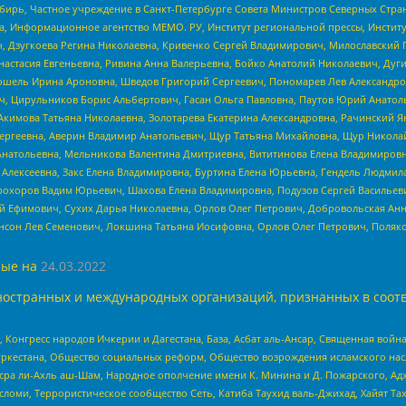
бирь, Частное учреждение в Санкт-Петербурге Совета Министров Северных Стра
а, Информационное агентство МЕМО. РУ, Институт региональной прессы, Инсти
ч, Дзугкоева Регина Николаевна, Кривенко Сергей Владимирович, Милославски
настасия Евгеньевна, Ривина Анна Валерьевна, Бойко Анатолий Николаевич, Дуг
ошель Ирина Ароновна, Шведов Григорий Сергеевич, Пономарев Лев Александро
ч, Цирульников Борис Альбертович, Гасан Ольга Павловна, Паутов Юрий Анато
Акимова Татьяна Николаевна, Золотарева Екатерина Александровна, Рачинский Я
Сергеевна, Аверин Владимир Анатольевич, Щур Татьяна Михайловна, Щур Никола
Анатольевна, Мельникова Валентина Дмитриевна, Вититинова Елена Владимировн
 Алексеевна, Закс Елена Владимировна, Буртина Елена Юрьевна, Гендель Людмил
рохоров Вадим Юрьевич, Шахова Елена Владимировна, Подузов Сергей Васильеви
й Ефимович, Сухих Дарья Николаевна, Орлов Олег Петрович, Добровольская Анн
нсон Лев Семенович, Локшина Татьяна Иосифовна, Орлов Олег Петрович, Поляк
ые на
24.03.2022
ностранных и международных организаций, признанных в соотв
нгресс народов Ичкерии и Дагестана, База, Асбат аль-Ансар, Священная война,
уркестана, Общество социальных реформ, Общество возрождения исламского насл
Нусра ли-Ахль аш-Шам, Народное ополчение имени К. Минина и Д. Пожарского, Ад
сломи, Террористическое сообщество Сеть, Катиба Таухид валь-Джихад, Хайят Тах