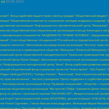
 на
03.05.2024
мная некоммерческая организация "Центр по работе с проблемой насилия "НАСИЛИЮ.НЕТ", Межрегиональный профессиональный союз работников здравоохранения "Альянс врачей", Юридическое лицо, зарегистрированное в Латвийской Республике, SIA "Medusa Project" (регистрационный номер 40103797863, дата регистрации 10.06.2014), Некоммерческая организация "Фонд по борьбе с коррупцией", Автономная некоммерческая организация "Институт права и публичной политики", Баданин Роман Сергеевич, Гликин Максим Александрович, Железнова Мария Михайловна, Лукьянова Юлия Сергеевна, Маетная Елизавета Витальевна, Маняхин Петр Борисович, Чуракова Ольга Владимировна, Ярош Юлия Петровна, Юридическое лицо "The Insider SIA", зарегистрированное в Риге, Латвийская Республика (дата регистрации 26.06.2015), являющееся администратором доменного имени интернет-издания "The Insider SIA", https://theins.ru, Постернак Алексей Евгеньевич, Рубин Михаил Аркадьевич, Анин Роман Александрович, Юридическое лицо Istories fonds, зарегистрированное в Латвийской Республике (регистрационный номер 50008295751, дата регистрации 24.02.2020), Великовский Дмитрий Александрович, Долинина Ирина Николаевна, Мароховская Алеся Алексеевна, Шлейнов Роман Юрьевич, Шмагун Олеся Валентиновна, Общество с ограниченной ответственностью "Альтаир 2021", Общество с ограниченной ответственностью "Вега 2021", Общество с ограниченной ответственностью "Главный редактор 2021", Общество с ограниченной ответственностью "Ромашки монолит", Важенков Артем Валерьевич, Ивановская областная общественная организация "Центр гендерных исследований", Гурман Юрий Альбертович, Медиапроект "ОВД-Инфо", Егоров Владимир Владимирович, Жилинский Владимир Александрович, Общество с ограниченной ответственностью "ЗП", Иванова София Юрьевна, Карезина Инна Павловна, Кильтау Екатерина Викторовна, Петров Алексей Викторович, Пискунов Сергей Евгеньевич, Смирнов Сергей Сергеевич, Тихонов Михаил Сергеевич, Общество с ограниченной ответственностью "ЖУРНАЛИСТ-ИНОСТРАННЫЙ АГЕНТ", Арапова Галина Юрьевна, Вольтская Татьяна Анатольевна, Американская компания "Mason G.E.S. Anonymous Foundation" (США), являющаяся владельцем интернет-издания https://mnews.world/, Компания "Stichting Bellingcat", зарегистрированная в Нидерландах (дата регистрации 11.07.2018), Захаров Андрей Вячеславович, Клепиковская Екатерина Дмитриевна, Общество с ограниченной ответственностью "МЕМО", Перл Роман Александрович, Симонов Евгений Алексеевич, Соловьева Елена Анатольевна, Сотников Даниил Владимирович, Сурначева Елизавета Дмитриевна, Автономная некоммерческая организация по защите прав человека и информированию населения "Якутия – Наше Мнение", Общество с ограниченной ответственностью "Москоу диджитал медиа", с 26.01.2023 Общество с ограниченной ответственностью "Чайка Белые сады", Ветошкина Валерия Валерьевна, Заговора Максим Александрович, Межрегиональное общественное движение "Российская ЛГБТ - сеть", Оленичев Максим Владимирович, Павлов Иван Юрьевич, Скворцова Елена Сергеевна, Общество с ограниченной ответственностью "Как бы инагент", Кочетков Игорь Викторович, Общество с ограниченной ответственностью "Честные выборы", Еланчик Олег Александрович, Общество с ограниченной ответственностью "Нобелевский призыв", Гималова Регина Эмилевна, Григорьев Андрей Валерьевич, Григорьева Алина Александровна, Ассоциация по содействию защите прав призывников, альтернативнослужащих и военнослужащих "Правозащитная группа "Гражданин.Армия.Право", Хисамова Регина Фаритовна, Автономная некоммерческая организация по реализации социально-правовых программ "Лилит", Дальн