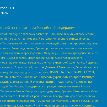
хова Н.В.
2026
льной на территории Российской Федерации:
кономическому и правовому развитию, Национальный Демократический
менной России, Черноморский фонд регионального сотрудничества,
, Тихоокеанский центр защиты окружающей среды и природных ресурсов,
 Хармони, Родники дракона, Врачи против насильственного извлечения
по расследованию преследований Фалуньгун, Пражский гражданский центр,
бмен, Бард колледж, Европейский выбор, Фонд Ходорковского,
ное Управление Евангельских Христиан Украинской Христианской Церкви,
огических Предприятий, Церковь Духовной Технологии, Европейская сеть
ий Институт Международных Отношений, КРИМСЬКА ПРАВОЗАХИСНА ГРУПА,
стонии, Calvert 22 Foundation, Канадский украинский конгресс, Институт
ждение, Всеукраинский духовный центр , Риддл, Русский антивоенный
ародов ПостРоссии, Солидарность с гражданским движением в России –
в Тисима и Хабомаи, Съезд народных депутатов, Гринпис Интернешнл, Фонд
ека Чернигов, Фонд Дом Прав Человека, Белорусский дом прав человека
нтр европейских исследований им Вилфрида Мартенса, Сетевое объединение
Чам Финланд, Гудзоновский институт, Фонд Демократического Развития,