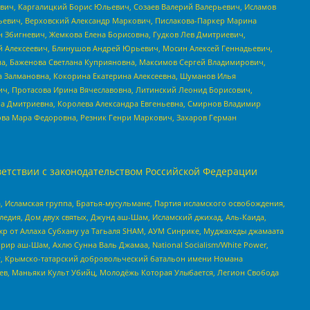
вич, Каргалицкий Борис Юльевич, Созаев Валерий Валерьевич, Исламов
льевич, Верховский Александр Маркович, Пислакова-Паркер Марина
н Збигневич, Жемкова Елена Борисовна, Гудков Лев Дмитриевич,
й Алексеевич, Блинушов Андрей Юрьевич, Мосин Алексей Геннадьевич,
а, Баженова Светлана Куприяновна, Максимов Сергей Владимирович,
а Залмановна, Кокорина Екатерина Алексеевна, Шуманов Илья
ч, Протасова Ирина Вячеславовна, Литинский Леонид Борисович,
а Дмитриевна, Королева Александра Евгеньевна, Смирнов Владимир
ова Мара Федоровна, Резник Генри Маркович, Захаров Герман
етствии с законодательством Российской Федерации
 Исламская группа, Братья-мусульмане, Партия исламского освобождения,
едия, Дом двух святых, Джунд аш-Шам, Исламский джихад, Аль-Каида,
жр от Аллаха Субхану уа Тагьаля SHAM, АУМ Синрике, Муджахеды джамаата
рир аш-Шам, Ахлю Сунна Валь Джамаа, National Socialism/White Power,
рг, Крымско-татарский добровольческий батальон имени Номана
оев, Маньяки Культ Убийц, Молодёжь Которая Улыбается, Легион Свобода