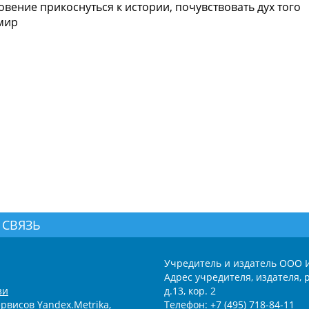
новение прикоснуться к истории, почувствовать дух того
р ️ ️
 СВЯЗЬ
Учредитель и издатель ООО 
Адрес учредителя, издателя, р
зи
д.13, кор. 2
рвисов Yandex.Metrika,
Телефон: +7 (495) 718-84-11