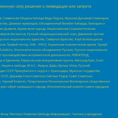
аконную силу решение о ликвидации или запрете
ья, Славянская Община Капища Веды Перуна, Мужская Духовная Семинария
щество, Джамаат мувахидов, Объединенный Вилайат Кабарды, Балкарии и
ден Дьявола, Армия воли народа, Национальная Социалистическая
роверов-Инглингов, Русский общенациональный союз, Движение против
усское национальное единство, Северное Братство, Клуб Болельщиков
а, Правый сектор, УНА - УНСО, Украинская повстанческая армия, Тризуб
 TulaSkins, Этнополитическое объединение Русские, Русское национальное
О противодействии экстремистской деятельности, РЕВТАТПОД,
ы и Единения, Каракольская инициативная группа, Автоград Крю, Союз
 Нация и свобода, W.H.С., Фалунь Дафа, Иртыш Ultras, Русский
ан СССР Прикубанского округа г. Краснодара, Мужское государство,
СССР, Держава Союз Советских Светлых Родов, Совет Советских
в, Черный Комитет, Татарстанское Региональное Всетатарское общественное
гресс ойрат-калмыцкого народа, Исполнительный комитет совета народных
евосточное общественное движение "Маяк", Санкт-Петербургская ЛГБТ-инициативная группа "Выход", Инициативная группа ЛГБТ+ "Реверс", Алексеев Андрей Викторович, Бекбулатова Таисия Львовна, Беляев Иван Михайлович, Владыкина Елена Сергеевна, Гельман Марат Александрович, Никульшина Вероника Юрьевна, Толоконникова Надежда Андреевна, Шендерович Виктор Анатольевич, Общество с ограниченной ответственностью "Данное сообщение", Общество с ограниченной ответственностью Издательский дом "Новая глава", Айнбиндер Александра Александровна, Московский комьюнити-центр для ЛГБТ+инициатив, Благотворительный фонд развития филантропии, Deutsche Welle (Германия, Kurt-Schumacher-Strasse 3, 53113 Bonn), Борзунова Мария Михайловна, Воробьев Виктор Викторович, Голубева Анна Львовна, Константинова Алла Михайловна, Малкова Ирина Владимировна, Мурадов Мурад Абдулгалимович, Осетинская Елизавета Николаевна, Понасенков Евгений Николаевич, Ганапольский Матвей Юрьевич, Киселев Евгений Алексеевич, Борухович Ирина Григорьевна, Дремин Иван Тимофеевич, Дубровский Дмитрий Викторович, Красноярская региональная общественная организация поддержки и развития альтернативных образовательных технологий и межкультурных коммуникаций "ИНТЕРРА", Маяковская Екатерина Алексеевна, Фейгин Марк Захарович, Филимонов Андрей Викторович, Дзугкоева Регина Николаевна, Доброхотов Роман Александрович, Дудь Юрий Александрович, Елкин Сергей Владимирович, Кругликов Кирилл Игоревич, Сабунаева Мария Леонидовна, Семенов Алексей Владимирович, Шаинян Карен Багратович, Шульман Екатерина Михайловна, Асафьев Артур Валерьевич, Вахштайн Виктор Семенович, Венедиктов Алексей Алексеевич, Лушникова Екатерина Евгеньевна, Волков Леонид Михайлович, Невзоров Александр Глебович, Пархоменко Сергей Борисович, Сироткин Ярослав Николаевич, Кара-Мурза Владимир Владимирович, Баранова Наталья Владимировна, Гозман Леонид Яковлевич, Кагарлицкий Борис Юльевич, Климарев Михаил Валерьевич, Милов Владимир Станиславович, Автономная некоммерческая организация Краснодарский центр современного искусства "Типография", Моргенштерн Алишер Тагирович, Соболь Любовь Эдуардовна, Общество с ограниченной ответственностью "ЛИЗА НОРМ", Каспаров Гарри Кимович, Ходорковский Михаил Борисович, Общество с ограниченной ответственностью "Апрельские тезисы", Данилович Ирина Брониславовна, Кашин Олег Владимирович, Петров Николай Владимирович, Пивоваров Алексей Владимирович, Соколов Михаил Владимирович, Цветкова Юлия Владимировна, Чичваркин Евгений Александрович, Комитет против пыток/Команда против пыток, Общество с ограниченной ответственностью "Первый научный", Общество с ограниченной ответственностью "Вертолет и ко", Белоцерковская Вероника Борисовна, Кац Максим Евгеньевич, Лазарева Татьяна Юрьевна, Шаведдинов Руслан Табризович, Яшин Илья Валерьевич, Общество с ограниченной ответственностью "Иноагент ААВ", Алешковский Дмитрий Петрович, Альбац Евгения Марковна, Быков Дмитрий Львович, Галямина Юлия Евгеньевна, Лойко Сергей Леонидович, Мартынов Кирилл Константинович, Медведев Сергей Александрович, Крашенинников Федор Геннадиевич, Гордеева Катерина Вл