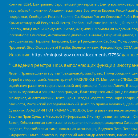
Комитет-2024, Центрально-Европейский университет, Центр восточноевроп
европейской политики, Академическая сеть Восточная Европа, Российский к
поддержки, Свободная Россия Берлин, Свободная Россия Северный Рейн-Вест
Крымскотатарский Ресурсный Центр, Глобальный союз IndustriALL, Russian E
Европы, Фонд имени Фридриха Эберта, XZ gGmbH, Мобильная академия поддержк
International Education, Антивоенное движение Антальи, Открытый диало
отношений им Нормана Патерсона, Центр Гражданских Свобод, Фонд Бориса
Прометей, Stop Occupation of Karelia, Вернись живым, Фридом Хаус, СОТА 
Источник:
https://minjust.gov.ru/ru/documents/7756/
данные
* Сведения реестра НКО, выполняющих функции иностранн
Лилит, Правозащитная группа Гражданин.Армия.Право, Нижегородский цент
борьбы с коррупцией, Альянс врачей, НАСИЛИЮ.НЕТ, Мы против СПИДа, СВЕ
содействия развитию средств массовой информации, Горячая Линия, В защ
охраны здоровья и защиты прав граждан, Благотворительный фонд помощи ос
Мемориал, Аналитический Центр Юрия Левады, Издательство Парк Гагарина
гласности, Российский исследовательский центр по правам человека, Даль
Сутяжник, АКАДЕМИЯ ПО ПРАВАМ ЧЕЛОВЕКА, Центр развития некоммерческих
Защиты Прав Средств Массовой Информации, Институт развития прессы - Си
Закон, Общественная комиссия по сохранению наследия академика Сахаров
вердикт, Евразийская антимонопольная ассоциация, Бедушев Петр Петрови
Сидорович Ольга Борисовна, Туровский Александр Алексеевич, Васильева А