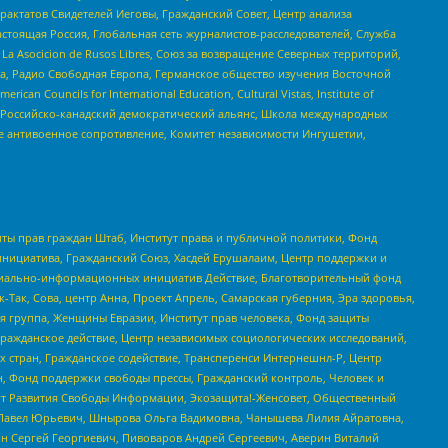
актатов Свидетелей Иеговы, Гражданский Совет, Центр анализа
астоящая Россия, Глобальная сеть журналистов-расследователей, Служба
a Asocicion de Rusos Libres, Союз за возвращение Северных территорий,
еста, Радио Свободная Европа, Германское общество изучения Восточной
ouncils for International Education, Cultural Vistas, Institute of
, Российско-канадский демократический альянс, Школа международных
е антивоенное сопротивление, Комитет независимости Ингушетии,
ты прав граждан Штаб, Институт права и публичной политики, Фонд
инициатива, Гражданский Союз, Хасдей Ерушалаим, Центр поддержки и
социально-информационных инициатив Действие, Благотворительный фонд
Так, Сова, центр Анна, Проект Апрель, Самарская губерния, Эра здоровья,
я группа, Женщины Евразии, Институт прав человека, Фонд защиты
Гражданское действие, Центр независимых социологических исследований,
стран, Гражданское содействие, Трансперенси Интернешнл-Р, Центр
н, Фонд поддержки свободы прессы, Гражданский контроль, Человек и
тут Развития Свободы Информации, Экозащита!-Женсовет, Общественный
й Павел Юрьевич, Шнырова Ольга Вадимовна, Чанышева Лилия Айратовна,
ин Сергей Георгиевич, Пивоваров Андрей Сергеевич, Аверин Виталий