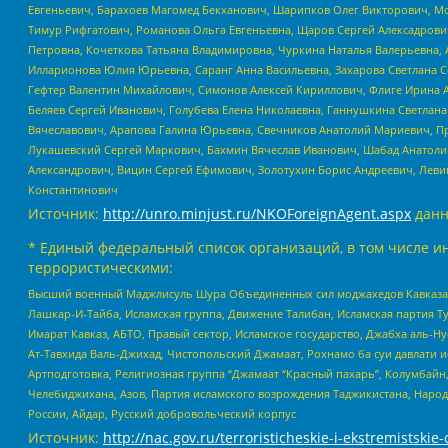
Евгеньевич, Барахоев Магомед Бекханович, Шарипков Олег Викторович, М
Тимур Рифгатович, Романова Ольга Евгеньевна, Щаров Сергей Алексадрови
Петровна, Кочеткова Татьяна Владимировна, Чуркина Наталья Валерьевна, 
Илларионова Юлия Юрьевна, Саранг Анна Васильевна, Захарова Светлана 
Гефтер Валентин Михайлович, Симонов Алексей Кириллович, Флиге Ирина 
Беляев Сергей Иванович, Голубева Елена Николаевна, Ганнушкина Светлана
Вячеславович, Арапова Галина Юрьевна, Свечников Анатолий Мариевич, П
Лукашевский Сергей Маркович, Бахмин Вячеслав Иванович, Шабад Анатоли
Александрович, Вицин Сергей Ефимович, Золотухин Борис Андреевич, Леви
Константинович
Источник:
http://unro.minjust.ru/NKOForeignAgent.aspx
данн
* Единый федеральный список организаций, в том числе и
террористическими:
Высший военный Маджлисуль Шура Объединенных сил моджахедов Кавказа, Ко
Лашкар-И-Тайба, Исламская группа, Движение Талибан, Исламская партия Т
Имарат Кавказ, АБТО, Правый сектор, Исламское государство, Джабха аль-
Ат-Тавхида Валь-Джихад, Чистопольский Джамаат, Рохнамо ба суи давлати и
Артподготовка, Религиозная группа “Джамаат “Красный пахарь”, Колумбайн
Челебиджихана, Азов, Партия исламского возрождения Таджикистана, Народ
России, Айдар, Русский добровольческий корпус
Источник:
http://nac.gov.ru/terroristicheskie-i-ekstremistskie-