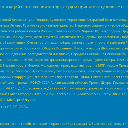
анизаций в отношении которых судом принято вступившее в з
 Родовой Державы Русь, Община Духовного Управления Асгардской Веси Беловод
детели Иеговы, Русское национальное единство, Национал-социалистическое об
истическая рабочая партия России, Славянский союз, Формат-18, Благородный Ор
ациональное единство, Древнерусской Инглистической церкви Православных Ста
ных объединениях, Омская организация общественного политического движения Р
рганизация п. Боровский, Община Коренного Русского народа Щелковского район
гиозное объединение последователей инглиизма, Народная Социальная Инициатива,
 г. Астрахани, ВОЛЯ, Меджлис крымскотатарского народа, Рубеж Севера, ТОЙС, 
6, Независимость, Фирма, Молодежная правозащитная группа МПГ, Курсом Правд
ая республика Русь, Арестантское уголовное единство, Башкорт, Нация и свобода,
орьбы с коррупцией, Фонд защиты прав граждан, Штабы Навального, Совет гражд
ный совет граждан РСФСР СССР Архангельской области, Проект Штурм, Граждане 
tsApp, СИЧ-С14, Добровольческое Движение Организации украинских националисто
ный Совет Татарской Автономной Советской Социалистической Республики, Кон
БТ, Я.МЫ Сергей Фургал
 на
03.05.2024
мная некоммерческая организация "Центр по работе с проблемой насилия "НАСИЛИЮ.НЕТ", Межрегиональный профессиональный союз работников здравоохранения "Альянс врачей", Юридическое лицо, зарегистрированное в Латвийской Республике, SIA "Medusa Project" (регистрационный номер 40103797863, дата регистрации 10.06.2014), Некоммерческая организация "Фонд по борьбе с коррупцией", Автономная некоммерческая организация "Институт права и публичной политики", Баданин Роман Сергеевич, Гликин Максим Александрович, Железнова Мария Михайловна, Лукьянова Юлия Сергеевна, Маетная Елизавета Витальевна, Маняхин Петр Борисович, Чуракова Ольга Владимировна, Ярош Юлия Петровна, Юридическое лицо "The Insider SIA", зарегистрированное в Риге, Латвийская Республика (дата регистрации 26.06.2015), являющееся администратором доменного имени интернет-издания "The Insider SIA", https://theins.ru, Постернак Алексей Евгеньевич, Рубин Михаил Аркадьевич, Анин Роман Александрович, Юридическое лицо Istories fonds, зарегистрированное в Латвийской Республике (регистрационный номер 50008295751, дата регистрации 24.02.2020), Великовский Дмитрий Александрович, Долинина Ирина Николаевна, Мароховская Алеся Алексеевна, Шлейнов Роман Юрьевич, Шмагун Олеся Валентиновна, Общество с ограниченной ответственностью "Альтаир 2021", Общество с ограниченной ответственностью "Вега 2021", Общество с ограниченной ответственностью "Главный редактор 2021", Общество с ограниченной ответственностью "Ромашки монолит", Важенков Артем Валерьевич, Ивановская областная общественная организация "Центр гендерных исследований", Гурман Юрий Альбертович, Медиапроект "ОВД-Инфо", Егоров Владимир Владимирович, Жилинский Владимир Александрович, Общество с ограниченной ответственностью "ЗП", Иванова София Юрьевна, Карезина Инна Павловна, Кильтау Екатерина Викторовна, Петров Алексей Викторович, Пискунов Сергей Евгеньевич, Смирнов Сергей Сергеевич, Тихонов Михаил Сергеевич, Общество с ограниченной ответственностью "ЖУРНАЛИСТ-ИНОСТРАННЫЙ АГЕНТ", Арапова Галина Юрьевна, Вольтская Татьяна Анатольевна, Американская компания "Mason G.E.S. Anonymous Foundation" (США), являющаяся владельцем интернет-издания https://mnews.world/, Компания "Stichting Bellingcat", зарегистрированная в Нидерландах (дата регистрации 11.07.2018), Захаров Андрей Вячеславович, Клепиковская Екатерина Дмитриевна, Общество с ограниченной ответственностью "МЕМО", Перл Роман Александрович, Симонов Евгений Алексеевич, Соловьева Елена Анатольевна, Сотников Даниил Владимирович, Сурначева Елизавета Дмитриевна, Автономная некоммерческая организация по защите прав человека и информированию населения "Якутия – Наше Мнение", Общество с ограниченной ответственностью "Москоу диджитал медиа", с 26.01.2023 Общество с ограниченной ответственностью "Чайка Белые сады", Ветошкина Валерия Валерьевна, Заговора Максим Александрович, Межрегиональное общественное движение "Российская ЛГБТ - сеть", Оленичев Максим Владимирович, Павлов Иван Юрьевич, Скворцова Елена Сергеевна, Общество с ограниченной ответственностью "Как бы инагент", Кочетков Игорь Викторович, Общество с ограниченной ответственностью "Честные выборы", Еланчик Олег Александрович, Общество с ограниченной ответственностью "Нобелевский призыв", Гималова Регина Эмилевна, Григорьев Андрей Валерьевич, Григорьева Алина Александровна, Ассоциация по содействию защите прав призывников, альтернативнослужащих и военнослужащих "Правозащитная группа "Гражданин.Армия.Право", Хисамова Регина Фаритовна, Автономная некоммерческая организация по реализации социально-правовых программ "Лилит", Дальн