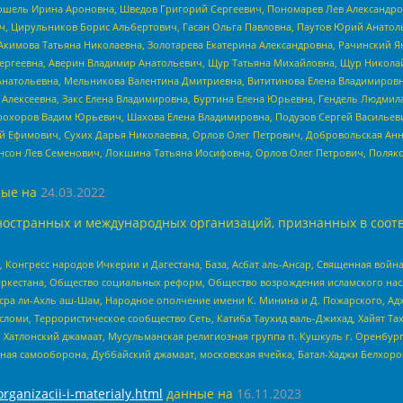
ошель Ирина Ароновна, Шведов Григорий Сергеевич, Пономарев Лев Александро
ч, Цирульников Борис Альбертович, Гасан Ольга Павловна, Паутов Юрий Анато
Акимова Татьяна Николаевна, Золотарева Екатерина Александровна, Рачинский Я
Сергеевна, Аверин Владимир Анатольевич, Щур Татьяна Михайловна, Щур Никола
Анатольевна, Мельникова Валентина Дмитриевна, Вититинова Елена Владимировн
 Алексеевна, Закс Елена Владимировна, Буртина Елена Юрьевна, Гендель Людмил
рохоров Вадим Юрьевич, Шахова Елена Владимировна, Подузов Сергей Васильеви
й Ефимович, Сухих Дарья Николаевна, Орлов Олег Петрович, Добровольская Анн
нсон Лев Семенович, Локшина Татьяна Иосифовна, Орлов Олег Петрович, Поляк
ые на
24.03.2022
ностранных и международных организаций, признанных в соотв
нгресс народов Ичкерии и Дагестана, База, Асбат аль-Ансар, Священная война,
уркестана, Общество социальных реформ, Общество возрождения исламского насл
Нусра ли-Ахль аш-Шам, Народное ополчение имени К. Минина и Д. Пожарского, Ад
сломи, Террористическое сообщество Сеть, Катиба Таухид валь-Джихад, Хайят Тах
, Хатлонский джамаат, Мусульманская религиозная группа п. Кушкуль г. Оренбу
ная самооборона, Дуббайский джамаат, московская ячейка, Батал-Хаджи Белхор
organizacii-i-materialy.html
данные на
16.11.2023