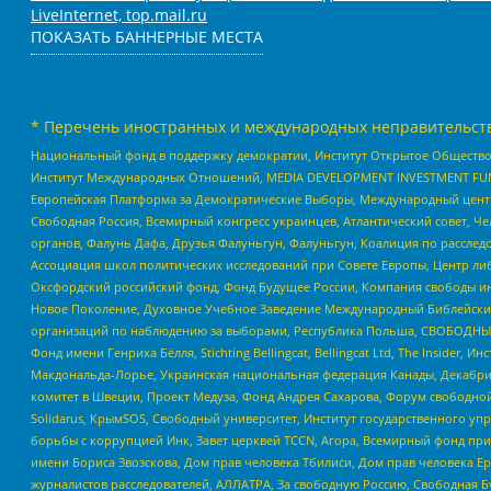
LiveInternet, top.mail.ru
ПОКАЗАТЬ БАННЕРНЫЕ МЕСТА
* Перечень иностранных и международных неправительств
Национальный фонд в поддержку демократии, Институт Открытое Общество
Институт Международных Отношений, MEDIA DEVELOPMENT INVESTMENT FUND,
Европейская Платформа за Демократические Выборы, Международный цент
Свободная Россия, Всемирный конгресс украинцев, Атлантический совет, Ч
органов, Фалунь Дафа, Друзья Фалуньгун, Фалуньгун, Коалиция по рассле
Ассоциация школ политических исследований при Совете Европы, Центр ли
Оксфордский российский фонд, Фонд Будущее России, Компания свободы ин
Новое Поколение, Духовное Учебное Заведение Международный Библейский
организаций по наблюдению за выборами, Республика Польша, СВОБОДНЫЙ
Фонд имени Генриха Бёлля, Stichting Bellingcat, Bellingcat Ltd, The Inside
Макдональда-Лорье, Украинская национальная федерация Канады, Декабрис
комитет в Швеции, Проект Медуза, Фонд Андрея Сахарова, Форум свободной 
Solidarus, КрымSOS, Свободный университет, Институт государственного у
борьбы с коррупцией Инк, Завет церквей TCCN, Агора, Всемирный фонд при
имени Бориса Звозскова, Дом прав человека Тбилиси, Дом прав человека Ер
журналистов расследователей, АЛЛАТРА, За свободную Россию, Свободная Б