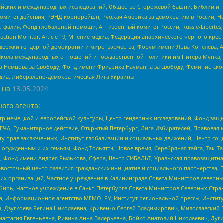
ейских и международных исследований, Общество Сторожевой башни, Библии и тр
омитет действия, РЭНД корпорейшн, Русская Америка за демократию в России, Н
фалия, Фонд глобальной помощи, Антивоенный комитет России, Russie-Libertes, L
lection Monitor, Article 19, Мнение медиа, Федерация анархического черного кр
и гендерной демократии и миротворчества, Форум имени Льва Копелева, American C
г, Школа международных отношений и государственной политики им Питера Мунка
 Немцова за Свободу, Фонд имени Фридриха Науманна за свободу, Феминистско
медиа, Либерально-демократическая Лига Украины
 на
13.05.2024
ого агента:
р немецкой и европейской культуры, Центр гендерных исследований, Фонд защи
ЧА, Гуманитарное действие, Открытый Петербург, Лига Избирателей, Правовая 
иту прав заключенных, Институт глобализации и социальных движений, Центр 
ужденным и их семьям, Фонд Тольятти, Новое время, Серебряная тайга, Так-Так-
, Фонд имени Андрея Рылькова, Сфера, Центр СИБАЛЬТ, Уральская правозащитна
невосточный центр развития гражданских инициатив и социального партнерства, 
 организаций, Частное учреждение в Калининграде Совета Министров северных 
бирь, Частное учреждение в Санкт-Петербурге Совета Министров Северных Стра
а, Информационное агентство МЕМО. РУ, Институт региональной прессы, Инсти
ч, Дзугкоева Регина Николаевна, Кривенко Сергей Владимирович, Милославски
настасия Евгеньевна, Ривина Анна Валерьевна, Бойко Анатолий Николаевич, Дуг