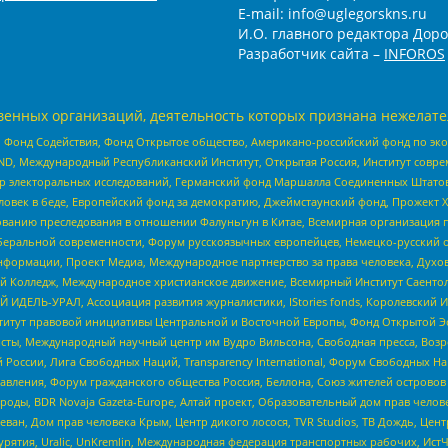
E-mail: info@uglegorskns.ru
И.О. главного редактора Доро
Разработчик сайта –
INFOROS
енных организаций, деятельность которых признана нежелате
 Фонд Содействия, Фонд Открытое общество, Американо-российский фонд по э
 Международный Республиканский Институт, Открытая Россия, Институт совре
р электоральных исследований, Германский фонд Маршалла Соединенных Штатов
еловек в беде, Европейский фонд за демократию, Джеймстаунский фонд, Прожект
дованию преследования в отношении Фалуньгун в Китае, Всемирная организация 
беральной современности, Форум русскоязычных европейцев, Немецко-русский о
формации, Проект Медиа, Международное партнерство за права человека, Духов
 Колледж, Международное христианское движение, Всемирный Институт Саентол
 ИДЕЛЬ-УРАЛ, Ассоциация развития журналистики, IStories fonds, Королевск
r, Институт правовой инициативы Центральной и Восточной Европы, Фонд Открытой Э
ты, Международный научный центр им Вудро Вильсона, Свободная пресса, Возро
России, Лига Свободных Наций, Transparеncy International, Форум Свободных Н
правления, Форум гражданского общества Россия, Беллона, Союз жителей острово
роды, BDR Novaja Gazeta-Europe, Алтай проект, Образовательный дом прав челов
еван, Дом прав человека Крым, Центр дикого лосося, TVR Studios, ТВ Дождь, Це
урятия, Uralic, UnKremlin, Международная федерация транспортных рабочих, Ист