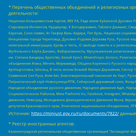
* Перечень общественных объединений и религиозных орг
деятельности:
Национал-большевистская партия, ВЕК РА, Рада земли Кубанской Духовно
Староверов-Инглингов, Нурджулар, К Богодержавию, Таблиги Джамаат, Сви
Карачая, Союз славян, Ат-Такфир Валь-Хиджра, Пит Буль, Национал-социал
Инициатива города Череповца, Духовно-Родовая Держава Русь, Русское н
нелегальной иммиграции, Кровь и Честь, О свободе совести и о религиоз
Футбольного Клуба Динамо, Файзрахманисты, Мусульманская религиозная о
им. Степана Бандеры, Братство, Белый Крест, Misanthropic division, Рели
объединение Атака, Мечеть Мирмамеда, Община Коренного Русского народа
Артподготовка, Штольц, В честь иконы Божией Матери Державная, Сектор 1
Славянских Сил Руси, Алля-Аят, Благотворительный пансионат Ак Умут, Русск
Патриотический клуб-Новокузнецк/РПК, Сибирский державный союз, Фонд б
Народное объединение русского движения, Народное движение Адат, Народ
Социалистических Районов, Meta Platforms Inc, Facebook, Instagram, Wha
движение, Невоград, Молодежное Демократическое Движение Весна, Верхов
депутатов Красноярского края, Этническое национальное объединение, ЛГ
Источник:
https://minjust.gov.ru/ru/documents/7822/
данные
* Реестр иностранных агентов:
Калининградская региональная общественная организация "Экозащита!-Женсовет", Фонд содействия защите прав и свобод граждан "Общественный вердикт", Фонд "Институт Развития Свободы Информации", Частное учреждение "Информационное агентство МЕМО. РУ", Региональная общественная организация "Общественная комиссия по сохранению наследия академика Сахарова", Фонд поддержки свободы прессы, Санкт-Петербургская общественная правозащитная организация "Гражданский контроль", Межрегиональная общественная организация "Информационно-просветительский центр "Мемориал", Региональный Фонд "Центр Защиты Прав Средств Массовой Информации", с 05.12.2023 Фонд "Центр Защиты Прав Средств массовой информации", Региональная общественная благотворительная организация помощи беженцам и мигрантам "Гражданское содействие", Негосударственное образовательное учреждение дополнительного профессионального образования (повышение квалификации) специалистов "АКАДЕМИЯ ПО ПРАВАМ ЧЕЛОВЕКА", Свердловская региональная общественная организация "Сутяжник", Автономная некоммерческая организация "Центр независимых социологических исследований", Союз общественных объединений "Российский исследовательский центр по правам человека", Региональное общественное учреждение научно-информационный центр "МЕМОРИАЛ", Некоммерческая организация "Фонд защиты гласности", Автономная некоммерческая организация "Институт прав человека", Городская общественная организация "Екатеринбургское общество "МЕМОРИАЛ", Городская общественная организация "Рязанское историко-просветительское и правозащитное общество "Мемориал" (Рязанский Мемориал), Челябинский региональный орган общественной самодеятельности – женское общественное объединение "Женщины Евразии", Челябинский региональный орган общественной самодеятельности "Уральская правозащитная группа", Фонд содействия защите здоровья и социальной справедливости имени Андрея Рылькова, Автономная Некоммерческая Организация "Аналитический Центр Юрия Левады", Автономная некоммерческая организация социальной поддержки населения "Проект Апрель", Региональная общественная организация помощи женщинам и детям, находящимся в кризисной ситуации "Информационно-методический центр "Анна", Фонд содействия развитию массовых коммуникаций и правовому просвещению "Так-так-Так", Фонд содействия устойчивому развитию "Серебряная тайга", Свердловский региональный общественный фонд социальных проектов "Новое время", "Idel.Реалии", Кавказ.Реалии, Крым.Реалии, Телеканал Настоящее Время, Татаро-башкирская служба Радио Свобода (Azatliq Radiosi), Радио Свободная Европа/Радио Свобода (PCE/PC), "Сибирь.Реалии", "Фактограф", Благотворительный фонд помощи осужденным и их семьям, Автономная некоммерческая организация "Институт глобализации и социальных движений", Фонд "В защиту прав заключенных", Частное учреждение "Центр поддержки и содействия развитию средств массовой информации", Пензенский региональный общественный благотворительный фонд "Гражданский союз", "Север.Реалии", Некоммерческая организация Фонд "Правовая инициатива", Общество с ограниченной ответственностью "Радио Свободная Европа/Радио Свобода", Чешское информационное агентство "MEDIUM-ORIENT", Красноярская региональная общественная организация "Мы против СПИДа", Камалягин Денис Николаевич, Маркелов Сергей Евгеньевич, Пономарев Лев Александрович, Савицкая Людмила Алексеевна, Автоно