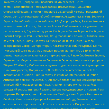
Комитет-2024, Центрально-Европейский университет, Центр
восточноевропейских и международных исследований, Общество
Сторожевой башни, Библии и трактатов Свидетелей Иеговы, Гражданский
Совет, Центр анализа европейской политики, Академическая сеть Восточная
Европа, Российский комитет действия, РЭНД корпорейшн, Русская Америка
за демократию в России, Настоящая Россия, Глобальная сеть журналистов-
расследователей, Служба поддержки, Свободная Россия Берлин, Свободная
Россия Северный Рейн-Вестфалия, Фонд глобальной помощи, Антивоенный
комитет России, Russie-Libertes, La Asocicion de Rusos Libres, Союз за
возвращение Северных территорий, Крымскотатарский Ресурсный Центр,
Глобальный союз IndustriALL, Russian Election Monitor, Article 19, Мнение
медиа, Федерация анархического черного креста, Радио Свободная Европа,
Германское общество изучения Восточной Европы, Фонд имени Фридриха
Эберта, XZ gGmbH, Мобильная академия поддержки гендерной демократии
и миротворчества, Форум имени Льва Копелева, American Councils for
International Education, Cultural Vistas, Institute of International Education,
Антивоенное движение Антальи, Открытый диалог, Школа международных
отношений и государственной политики им Питера Мунка, Российско-
канадский демократический альянс, Школа международных отношений им
Нормана Патерсона, Центр Гражданских Свобод, Фонд Бориса Немцова за
Свободу, Фонд имени Фридриха Науманна за свободу, Феминистское
антивоенное сопротивление, Комитет независимости Ингушетии, Прометей,
Stop Occupation of Karelia, Вернись живым, Фридом Хаус, СОТА медиа,