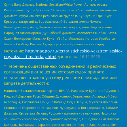
Сунна Валь Джамаа, National Socialism/White Power, Артподготовка,
Религиозная группа “Джамаат “Красный пахарь”, Колумбайн, Хатлонский
джамаат, Мусульманская религиозная группа п. Кушкуль г. Оренбург,
Крымско-татарский добровольческий батальон имени Номана
Челебиджихана, Азов, Партия исламского возрождения Таджикистана,
Народная самооборона, Дуббайский джамаат, московская ячейка, Батал-
Хаджи Белхороев, Маньяки Культ Убийц, Молодёжь Которая Улыбается,
Легион Свобода России, Айдар, Русский добровольческий корпус
Источник:
http://nac.gov.ru/terroristicheskie-i-ekstremistskie-
organizacii-i-materialy.html
данные на
16.11.2023
* Перечень общественных объединений и религиозных
организаций в отношении которых судом принято
вступившее в законную силу решение о ликвидации или
запрете деятельности:
Национал-большевистская партия, ВЕК РА, Рада земли Кубанской Духовно
Родовой Державы Русь, Община Духовного Управления Асгардской Веси
Беловодья, Славянская Община Капища Веды Перуна, Мужская Духовная
Семинария Староверов-Инглингов, Нурджулар, К Богодержавию, Таблиги
Джамаат, Свидетели Иеговы, Русское национальное единство, Национал-
социалистическое общество, Джамаат мувахидов, Объединенный Вилайат
Кабарды, Балкарии и Карачая, Союз славян, Ат-Такфир Валь-Хиджра, Пит