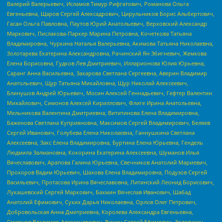
Валерий Валерьевич, Исламов Тимур Рифгатович, Романова Ольга
Евгеньевна, Щаров Сергей Алексадрович, Цирульников Борис Альбертович,
Гасан Ольга Павловна, Паутов Юрий Анатольевич, Верховский Александр
Маркович, Пислакова-Паркер Марина Петровна, Кочеткова Татьяна
Владимировна, Чуркина Наталья Валерьевна, Акимова Татьяна Николаевна,
Золотарева Екатерина Александровна, Рачинский Ян Збигневич, Жемкова
Елена Борисовна, Гудков Лев Дмитриевич, Илларионова Юлия Юрьевна,
Саранг Анна Васильевна, Захарова Светлана Сергеевна, Аверин Владимир
Анатольевич, Щур Татьяна Михайловна, Щур Николай Алексеевич,
Блинушов Андрей Юрьевич, Мосин Алексей Геннадьевич, Гефтер Валентин
Михайлович, Симонов Алексей Кириллович, Флиге Ирина Анатольевна,
Мельникова Валентина Дмитриевна, Вититинова Елена Владимировна,
Баженова Светлана Куприяновна, Максимов Сергей Владимирович, Беляев
Сергей Иванович, Голубева Елена Николаевна, Ганнушкина Светлана
Алексеевна, Закс Елена Владимировна, Буртина Елена Юрьевна, Гендель
Людмила Залмановна, Кокорина Екатерина Алексеевна, Шуманов Илья
Вячеславович, Арапова Галина Юрьевна, Свечников Анатолий Мариевич,
Прохоров Вадим Юрьевич, Шахова Елена Владимировна, Подузов Сергей
Васильевич, Протасова Ирина Вячеславовна, Литинский Леонид Борисович,
Лукашевский Сергей Маркович, Бахмин Вячеслав Иванович, Шабад
Анатолий Ефимович, Сухих Дарья Николаевна, Орлов Олег Петрович,
Добровольская Анна Дмитриевна, Королева Александра Евгеньевна,
Смирнов Владимир Александрович, Вицин Сергей Ефимович, Золотухин