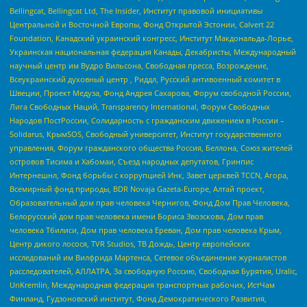
Bellingcat, Bellingcat Ltd, The Insider, Институт правовой инициативы
Центральной и Восточной Европы, Фонд Открытой Эстонии, Calvert 22
Foundation, Канадский украинский конгресс, Институт Макдональда-Лорье,
Украинская национальная федерация Канады, Декабристы, Международный
научный центр им Вудро Вильсона, Свободная пресса, Возрождение,
Всеукраинский духовный центр , Риддл, Русский антивоенный комитет в
Швеции, Проект Медуза, Фонд Андрея Сахарова, Форум свободной России,
Лига Свободных Наций, Transparеncy International, Форум Свободных
Народов ПостРоссии, Солидарность с гражданским движением в России –
Solidarus, КрымSOS, Свободный университет, Институт государственного
управления, Форум гражданского общества Россия, Беллона, Союз жителей
островов Тисима и Хабомаи, Съезд народных депутатов, Гринпис
Интернешнл, Фонд борьбы с коррупцией Инк, Завет церквей TCCN, Агора,
Всемирный фонд природы, BDR Novaja Gazeta-Europe, Алтай проект,
Образовательный дом прав человека Чернигов, Фонд Дом Прав Человека,
Белорусский дом прав человека имени Бориса Звозскова, Дом прав
человека Тбилиси, Дом прав человека Ереван, Дом прав человека Крым,
Центр дикого лосося, TVR Studios, ТВ Дождь, Центр европейских
исследований им Вилфрида Мартенса, Сетевое объединение журналистов
расследователей, АЛЛАТРА, За свободную Россию, Свободная Бурятия, Uralic,
UnKremlin, Международная федерация транспортных рабочих, ИстЧам
Финланд, Гудзоновский институт, Фонд Демократического Развития,