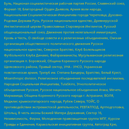
Буль, Национал-социалистическая рабочая партия России, Славянский союз,
Формат-18, Благородный Орден Дьявола, Армия воли народа,
Национальная Социалистическая Инициатива города Череповца, Духовно-
Родовая Держава Русь, Русское национальное единство, Древнерусской
Инглистической церкви Православных Староверов-Инглингов, Русский
общенациональный союз, Движение против нелегальной иммиграции,
Кровь и Честь, О свободе совести и о религиозных объединениях, Омская
организация общественного политического движения Русское
национальное единство, Северное Братство, Клуб Болельщиков
Футбольного Клуба Динамо, Файзрахманисты, Мусульманская религиозная
организация п. Боровский, Община Коренного Русского народа
Щелковского района, Правый сектор, УНА - УНСО, Украинская
повстанческая армия, Тризуб им. Степана Бандеры, Братство, Белый Крест,
Misanthropic division, Религиозное объединение последователей инглиизма,
Народная Социальная Инициатива, TulaSkins, Этнополитическое
объединение Русские, Русское национальное объединение Атака, Мечеть
Мирмамеда, Община Коренного Русского народа г. Астрахани, ВОЛЯ,
Меджлис крымскотатарского народа, Рубеж Севера, ТОЙС, О
противодействии экстремистской деятельности, РЕВТАТПОД, Артподготовка,
Штольц, В честь иконы Божией Матери Державная, Сектор 16,
Независимость, Фирма, Молодежная правозащитная группа МПГ, Курсом
Правды и Единения, Каракольская инициативная группа, Автоград Крю,