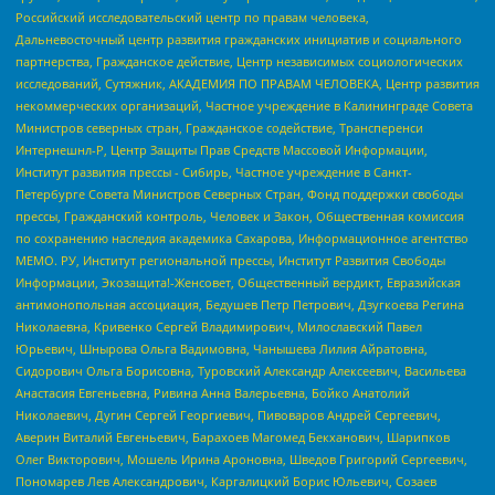
Российский исследовательский центр по правам человека,
Дальневосточный центр развития гражданских инициатив и социального
партнерства, Гражданское действие, Центр независимых социологических
исследований, Сутяжник, АКАДЕМИЯ ПО ПРАВАМ ЧЕЛОВЕКА, Центр развития
некоммерческих организаций, Частное учреждение в Калининграде Совета
Министров северных стран, Гражданское содействие, Трансперенси
Интернешнл-Р, Центр Защиты Прав Средств Массовой Информации,
Институт развития прессы - Сибирь, Частное учреждение в Санкт-
Петербурге Совета Министров Северных Стран, Фонд поддержки свободы
прессы, Гражданский контроль, Человек и Закон, Общественная комиссия
по сохранению наследия академика Сахарова, Информационное агентство
МЕМО. РУ, Институт региональной прессы, Институт Развития Свободы
Информации, Экозащита!-Женсовет, Общественный вердикт, Евразийская
антимонопольная ассоциация, Бедушев Петр Петрович, Дзугкоева Регина
Николаевна, Кривенко Сергей Владимирович, Милославский Павел
Юрьевич, Шнырова Ольга Вадимовна, Чанышева Лилия Айратовна,
Сидорович Ольга Борисовна, Туровский Александр Алексеевич, Васильева
Анастасия Евгеньевна, Ривина Анна Валерьевна, Бойко Анатолий
Николаевич, Дугин Сергей Георгиевич, Пивоваров Андрей Сергеевич,
Аверин Виталий Евгеньевич, Барахоев Магомед Бекханович, Шарипков
Олег Викторович, Мошель Ирина Ароновна, Шведов Григорий Сергеевич,
Пономарев Лев Александрович, Каргалицкий Борис Юльевич, Созаев