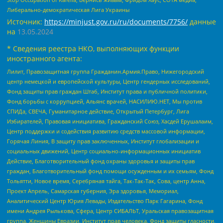
Либерально-демократическая Лига Украины
Источник:
https://minjust.gov.ru/ru/documents/7756/
данные
на
13.05.2024
* Сведения реестра НКО, выполняющих функции
иностранного агента:
Лилит, Правозащитная группа Гражданин.Армия.Право, Нижегородский
центр немецкой и европейской культуры, Центр гендерных исследований,
Фонд защиты прав граждан Штаб, Институт права и публичной политики,
Фонд борьбы с коррупцией, Альянс врачей, НАСИЛИЮ.НЕТ, Мы против
СПИДа, СВЕЧА, Гуманитарное действие, Открытый Петербург, Лига
Избирателей, Правовая инициатива, Гражданский Союз, Хасдей Ерушалаим,
Центр поддержки и содействия развитию средств массовой информации,
Горячая Линия, В защиту прав заключенных, Институт глобализации и
социальных движений, Центр социально-информационных инициатив
Действие, Благотворительный фонд охраны здоровья и защиты прав
граждан, Благотворительный фонд помощи осужденным и их семьям, Фонд
Тольятти, Новое время, Серебряная тайга, Так-Так-Так, Сова, центр Анна,
Проект Апрель, Самарская губерния, Эра здоровья, Мемориал,
Аналитический Центр Юрия Левады, Издательство Парк Гагарина, Фонд
имени Андрея Рылькова, Сфера, Центр СИБАЛЬТ, Уральская правозащитная
группа, Женщины Евразии, Институт прав человека, Фонд защиты гласности,