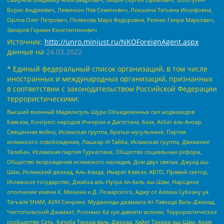
Борис Андреевич, Левинсон Лев Семенович, Локшина Татьяна Иосифовна,
Орлов Олег Петрович, Полякова Мара Федоровна, Резник Генри Маркович,
Захаров Герман Константинович
Источник:
http://unro.minjust.ru/NKOForeignAgent.aspx
данные на
24.03.2022
* Единый федеральный список организаций, в том числе
иностранных и международных организаций, признанных
в соответствии с законодательством Российской Федерации
террористическими:
Высший военный Маджлисуль Шура Объединенных сил моджахедов
Кавказа, Конгресс народов Ичкерии и Дагестана, База, Асбат аль-Ансар,
Священная война, Исламская группа, Братья-мусульмане, Партия
исламского освобождения, Лашкар-И-Тайба, Исламская группа, Движение
Талибан, Исламская партия Туркестана, Общество социальных реформ,
Общество возрождения исламского наследия, Дом двух святых, Джунд аш-
Шам, Исламский джихад, Аль-Каида, Имарат Кавказ, АБТО, Правый сектор,
Исламское государство, Джабха аль-Нусра ли-Ахль аш-Шам, Народное
ополчение имени К. Минина и Д. Пожарского, Аджр от Аллаха Субхану уа
Тагьаля SHAM, АУМ Синрике, Муджахеды джамаата Ат-Тавхида Валь-Джихад,
Чистопольский Джамаат, Рохнамо ба суи давлати исломи, Террористическое
сообщество Сеть, Катиба Таухид валь-Джихад, Хайят Тахрир аш-Шам, Ахлю