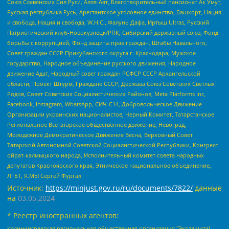
Союз Славянских Сил Руси, Алля-Аят, Благотворительный пансионат Ак Умут,
Русская республика Русь, Арестантское уголовное единство, Башкорт, Нация
и свобода, Нация и свобода, W.H.С., Фалунь Дафа, Иртыш Ultras, Русский
Патриотический клуб-Новокузнецк/РПК, Сибирский державный союз, Фонд
борьбы с коррупцией, Фонд защиты прав граждан, Штабы Навального,
Совет граждан СССР Прикубанского округа г. Краснодара, Мужское
государство, Народное объединение русского движения, Народное
движение Адат, Народный совет граждан РСФСР СССР Архангельской
области, Проект Штурм, Граждане СССР, Держава Союз Советских Светлых
Родов, Совет Советских Социалистических Районов, Meta Platforms Inc,
Facebook, Instagram, WhatsApp, СИЧ-С14, Добровольческое Движение
Организации украинских националистов, Черный Комитет, Татарстанское
Региональное Всетатарское общественное движение, Невоград,
Молодежное Демократическое Движение Весна, Верховный Совет
Татарской Автономной Советской Социалистической Республики, Конгресс
ойрат-калмыцкого народа, Исполнительный комитет совета народных
депутатов Красноярского края, Этническое национальное объединение,
ЛГБТ, Я.МЫ Сергей Фургал
Источник:
https://minjust.gov.ru/ru/documents/7822/
данные
на
03.05.2024
* Реестр иностранных агентов:
Калининградская региональная общественная организация "Экозащита!-Женсовет", Фонд содействия защите прав и свобод граждан "Общественный вердикт", Фонд "Институт Развития Свободы Информации", Частное учреждение "Информационное агентство МЕМО. РУ", Региональная общественная организация "Общественная комиссия по сохранению наследия академика Сахарова", Фонд поддержки свободы прессы, Санкт-Петербургская общественная правозащитная организация "Гражданский контроль", Межрегиональная общественная организация "Информационно-просветительский центр "Мемориал", Региональный Фонд "Центр Защиты Прав Средств Массовой Информации", с 05.12.2023 Фонд "Центр Защиты Прав Средств массовой информации", Региональная общественная благотворительная организация помощи беженцам и мигрантам "Гражданское содействие", Негосударственное образовательное учреждение дополнительного профессионального образования (повышение квалификации) специалистов "АКАДЕМИЯ ПО ПРАВАМ ЧЕЛОВЕКА", Свердловская региональная общественная организация "Сутяжник", Автономная некоммерческая организация "Центр независимых социологических исследований", Союз общественных объединений "Российский исследовательский центр по правам человека", Региональное общественное учреждение научно-информационный центр "МЕМОРИАЛ", Некоммерческая организация "Фонд защиты гласности", Автономная некоммерческая организация "Институт прав человека", Городская общественная организация "Екатеринбургское общество "МЕМОРИАЛ", Городская общественная организация "Рязанское историко-просветительское и правозащитное общество "Мемориал" (Рязанский Мемориал), Челябинский региональный орган общественной самодеятельности – женское общественное объединение "Женщины Евразии", Челябинский региональный орган общественной самодеятельности "Уральская правозащитная группа", Фонд содействия защите здоровья и социальной справедливости имени Андрея Рылькова, Автономная Некоммерческая Организация "Аналитический Центр Юрия Левады", Автономная некоммерческая организация социальной поддержки населения "Проект Апрель", Региональная общественная организация помощи женщинам и детям, находящимся в кризисной ситуации "Информационно-методический центр "Анна", Фонд содействия развитию массовых коммуникаций и правовому просвещению "Так-так-Так", Фонд содействия устойчивому развитию "Серебряная тайга", Свердловский региональный общественный фонд социальных проектов "Новое время", "Idel.Реалии", Кавказ.Реалии, Крым.Реалии, Телеканал Настоящее Время, Татаро-башкирская служба Радио Свобода (Azatliq Radiosi), Радио Свободная Европа/Радио Свобода (PCE/PC), "Сибирь.Реалии", "Фактограф", Благотворительный фонд помощи осужденным и их семьям, Автономная некоммерческая организация "Институт глобализации и социальных движений", Фонд "В защиту прав заключенных", Частное учреждение "Центр поддержки и содействия развитию средств массовой информации", Пензенский региональный общественный благотворительный фонд "Гражданский союз", "Север.Реалии", Некоммерческая организация Фонд "Правовая инициатива", Общество с ограниченной ответственностью "Радио Свободная Европа/Радио Свобода", Чешское информационное агентство "MEDIUM-ORIENT", Красноярская региональная общественная организация "Мы против СПИДа", Камалягин Денис Николаевич, Маркелов Сергей Евгеньевич, Пономарев Лев Александрович, Савицкая Людмила Алексеевна, Автономная некоммерческая организация "Центр по работе с проблемой насилия "НАСИЛИЮ.НЕТ", Межрегиональный профессиональный союз работников здравоохранения "Альянс врачей", Юридическое лицо, зарегистрированное в Латвийской Республике, SIA "Medusa Project" (регистрационный номер 40103797863, дата регистрации 10.06.2014), Некоммерческая организация "Фонд по борьбе с коррупцией", Автономная некоммерческая организация "Институт права и публичной политики", Баданин Роман Сергеевич, Гликин Максим Александрович, Железнова Мария Михайловна, Лукьянова Юлия Сергеевна, Маетная Елизавета Витальевна, Маняхин Петр Борисович, Чуракова Ольга Владимировна, Ярош Юлия Петровна, Юридическое лицо "The Insider SIA", зарегистрированное в Риге, Латвийская Республика (дата регистрации 26.06.2015), являющееся администратором доменного имени интернет-издания "The Insider SIA", https://theins.ru, Постернак Алексей Евгеньевич, Рубин Михаил Аркадьевич, Анин Роман Александрович, Юридическое лицо Istories fonds, зарегистрированное в Латвийской Республике (регистрационный номер 50008295751, дата регистрации 24.02.2020), Великовский Дмитрий Александрович, Долинина Ирина Николаевна, Мароховская Алеся Алексеевна, Шлейнов Роман Юрьевич, Шмагун Олеся Валентиновна, Общество с ограниченной ответственностью "Альтаир 2021", Общество с ограниченной ответственностью "Вега 2021", Общество с ограниченной ответственностью "Главный редактор 2021", Общество с ограниченной ответственностью "Ромашки монолит", Важенков Артем Валерьевич, Ивановская областная общественная организация "Центр гендерных исследований", Гурман Юрий Альбертович, Медиапроект "ОВД-Инфо", Егоров Владимир Владимирович, Жилинский Владимир Александрович, Общество с ограниченной ответственностью "ЗП", Иванова София Юрьевна, Карезина Инна Павловна, Кильтау Екатерина Викторовна, Петров Алексей Викторович, Пискунов Сергей Евгеньевич, Смирнов Сергей Сергеевич, Тихонов Михаил Сергеевич, Общество с ограниченной ответственностью "ЖУРНАЛИСТ-ИНОСТРАННЫЙ АГЕНТ", Арапова Галина Юрьевна, Вольтская Татьяна Анатольевна, Американская компания "Mason G.E.S. Anonymous Foundation" (США), являющаяся владельцем интернет-издания https://mnews.world/, Компания "Stichting Bellingcat", зарегистрированная в Нидерландах (дата регистрации 11.07.2018), Захаров Андрей Вячеславович, Клепиковская Екатерина Дмитриевна, Общество с ограниченной ответственностью "МЕМО", Перл Роман Александрович, Симонов Евгений Алексеевич, Соловьева Елена Анатольевна, Сотников Даниил Владимирович, Сурначева Елизавета Дмитриевна, Автономная некоммерческая организация по защите прав человека и информированию населения "Якутия – Наше Мнение", Общество с ограниченной ответственностью "Москоу диджитал медиа", с 26.01.2023 Общество с ограниченной ответственностью "Чайка Белые сады", Ветошкина Валерия Валерьевна, Заговора Максим Александрович, Межрегиональное общественное движение "Российская ЛГБТ - сеть", Оленичев Максим Владимирович, Павлов Иван Юрьевич, Скворцова Елена Сергеевна, Общество с ограниченной ответственностью "Как бы инагент", Кочетков Игорь Викторович, Общество с ограниченной ответственностью "Честные выборы", Еланчик Олег Александрович, Общество с ограниченной ответственностью "Нобелевский призыв", Гималова Регина Эмилевна, Григорьев Андрей Валерьевич, Григорьева Алина Александровна, Ассоциация по содействию защите прав призывников, альтернативнослужащих и военнослужащих "Правозащитная группа "Гражданин.Армия.Право", Хисамова Регина Фаритовна, Автономная некоммерческая организация по реализации социально-правовых программ "Лилит", Дальневосточное общественное движение "Маяк", Санкт-Петербургская ЛГБТ-инициативная группа "Выход", Инициативная группа ЛГБТ+ "Реверс", Алексеев Андрей Викторович, Бекбулатова Таисия Львовна, Беляев Иван Михайлович, Владыкина Елена Сергеевна, Гельман Марат Александрович, Никульшина Вероника Юрьевна, Толоконникова Надежда Андреевна, Шендерович Виктор Анатольевич, Общество с ограниченной ответственностью "Данное сообщение", Общество с ограниченной ответственностью Издательский дом "Новая глава", Айнбиндер Александра Александровна, Московский комьюнити-центр для ЛГБТ+инициатив, Благотворительный фонд развития филантропии, Deutsche Welle (Германия, Kurt-Schumacher-Strasse 3, 53113 Bonn), Борзунова Мария Михайловна, Воробьев Виктор Викторович, Голубева Анна Львовна, Константинова Алла Михайловна, Малкова Ирина Владимировна, Мурадов Мурад Абдулгалимович, Осетинская Елизавета Николаевна, Понасенков Евгений Николаевич, Ганапольский Матвей Юрьевич, Киселев Евгений Алексеевич, Борухович Ирина Григорьевна, Дремин Иван Тимофеевич, Дубровский Дмитрий Викторович, Красноярская региональная общественная организация поддержки и развития альтернативных образовательных технологий и межкультурных коммуникаций "ИНТЕРРА", Маяковская Екатерина Алексеевна, Фейгин Марк Захарович, Филимонов Андрей Викторович, Дзугкоева Регина Николаевна, Доброхотов Роман Александрович, Дудь Юрий Александрович, Елкин Сергей Владимирович, Кругликов Кирилл Игоревич, Сабунаева Мария Леонидовна, Семенов Алексей Владимирович, Шаинян Карен Багратович, Шульман Екатерина Михайловна, Асафьев Артур Валерьевич, Вахштайн Виктор Семенович, Венедиктов Алексей Алексеевич, Лушникова Екатерина Евгеньевна, Волков Леонид Михайлович, Невзоров Александр Глебович, Пархоменко Сергей Борисович, Сироткин Ярослав Николаевич, Кара-Мурза Владимир Владимирович, Баранова Наталья Владимировна, Гозман Леонид Яковлевич, Кагарлицкий Борис Юльевич, Климарев Михаил Валерьевич, Милов Владимир Станиславович, Автономная некоммерческая организация Краснодарский центр современного искусства "Типография", Моргенштерн Алишер Тагирович, Соболь Любовь Эдуардовна, Общество с ограниченной ответственностью "ЛИЗА НОРМ", Каспаров Гарри Кимович, Ходорковский Михаил Борисович, Общество с ограниченной ответственностью "Апрельские тезисы", Данилович Ирина Брониславовна, Кашин Олег Владимирович, Петров Николай Владимирович, Пивоваров Алексей Владимирович, Соколов Михаил Владимирович, Цветкова Юлия Владимировна, Чичваркин Евгений Александрович, Комитет против пыток/Команда против пыток, Общество с ограниченной ответственностью "Первый научный", Общество с ограниченной ответственностью "Вертолет и ко", Белоцерковская Вероника Борисовна, Кац Максим Евгеньевич, Лазарева Татьяна Юрьевна, Шаведдинов Руслан Табризович, Яшин Илья Валерьевич, Общество с ограниченной ответственностью "Иноагент ААВ", Алешковский Дмитрий Петрович, Альбац Евгения Марковна, Быков Дмитрий Львович, Галямина Юлия Евгеньевна, Лойко Сергей Леонидович, Мартынов Кирилл Константинович, Медведев Сергей Александрович, Крашенинников Федор Геннадиевич, Гордеева Катерина Вл