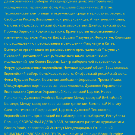
Демократические Выборы, Международный центр электоральных
исследований, Германский фонд Маршалла Соединенных Штатов,
Тихоокеанский центр защиты окружающей среды и природных ресурсов,
Свободная Россия, Всемирный конгресс украинцев, Атлантический совет,
Человек в беде, Европейский фонд за демократию, Джеймстаунский фонд,
Прожект Хармони, Родники дракона, Врачи против насильственного
извлечения органов, Фалунь Дафа, Друзья Фалуньгун, Фалуньгун, Коалиция
по расследованию преследования в отношении Фалуньгун в Китае,
Всемирная организация по расследованию преследований Фалуньгун,
Пражский гражданский центр, Ассоциация школ политических
исследований при Совете Европы, Центр либеральной современности,
Форум русскоязычных европейцев, Немецко-русский обмен, Бард колледж,
Европейский выбор, Фонд Ходорковского, Оксфордский российский фонд,
Фонд Будущее России, Компания свободы информации, Проект Медиа,
Международное партнерство за права человека, Духовное Управление
Евангельских Христиан Украинской Христианской Церкви, Новое
Поколение, Духовное Учебное Заведение Международный Библейский
Колледж, Международное христианское движение, Всемирный Институт
Саентологических Предприятий, Церковь Духовной Технологии,
Европейская сеть организаций по наблюдению за выборами, Республика
Польша, СВОБОДНЫЙ ИДЕЛЬ-УРАЛ, Ассоциация развития журналистики,
IStories fonds, Королевский Институт Международных Отношений,
КРИМСЬКА ПРАВОЗАХИСНА ГРУПА, Фонд имени Генриха Бёлля, Stichting