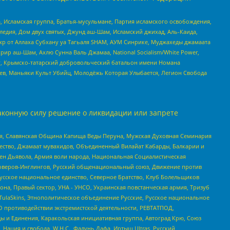
 Исламская группа, Братья-мусульмане, Партия исламского освобождения,
едия, Дом двух святых, Джунд аш-Шам, Исламский джихад, Аль-Каида,
жр от Аллаха Субхану уа Тагьаля SHAM, АУМ Синрике, Муджахеды джамаата
рир аш-Шам, Ахлю Сунна Валь Джамаа, National Socialism/White Power,
рг, Крымско-татарский добровольческий батальон имени Номана
оев, Маньяки Культ Убийц, Молодёжь Которая Улыбается, Легион Свобода
аконную силу решение о ликвидации или запрете
ья, Славянская Община Капища Веды Перуна, Мужская Духовная Семинария
щество, Джамаат мувахидов, Объединенный Вилайат Кабарды, Балкарии и
ден Дьявола, Армия воли народа, Национальная Социалистическая
роверов-Инглингов, Русский общенациональный союз, Движение против
усское национальное единство, Северное Братство, Клуб Болельщиков
а, Правый сектор, УНА - УНСО, Украинская повстанческая армия, Тризуб
 TulaSkins, Этнополитическое объединение Русские, Русское национальное
О противодействии экстремистской деятельности, РЕВТАТПОД,
ы и Единения, Каракольская инициативная группа, Автоград Крю, Союз
 Нация и свобода, W.H.С., Фалунь Дафа, Иртыш Ultras, Русский