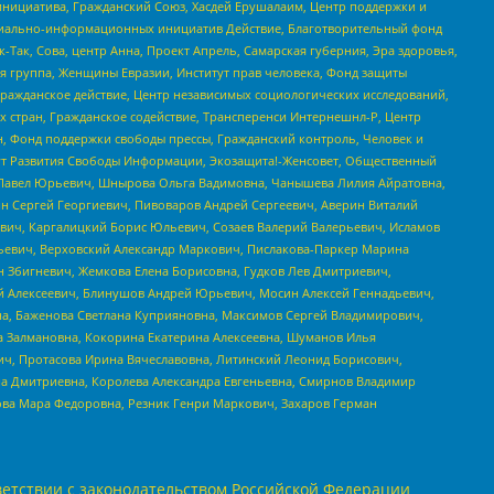
инициатива, Гражданский Союз, Хасдей Ерушалаим, Центр поддержки и
социально-информационных инициатив Действие, Благотворительный фонд
Так, Сова, центр Анна, Проект Апрель, Самарская губерния, Эра здоровья,
я группа, Женщины Евразии, Институт прав человека, Фонд защиты
Гражданское действие, Центр независимых социологических исследований,
стран, Гражданское содействие, Трансперенси Интернешнл-Р, Центр
н, Фонд поддержки свободы прессы, Гражданский контроль, Человек и
тут Развития Свободы Информации, Экозащита!-Женсовет, Общественный
й Павел Юрьевич, Шнырова Ольга Вадимовна, Чанышева Лилия Айратовна,
ин Сергей Георгиевич, Пивоваров Андрей Сергеевич, Аверин Виталий
вич, Каргалицкий Борис Юльевич, Созаев Валерий Валерьевич, Исламов
льевич, Верховский Александр Маркович, Пислакова-Паркер Марина
н Збигневич, Жемкова Елена Борисовна, Гудков Лев Дмитриевич,
й Алексеевич, Блинушов Андрей Юрьевич, Мосин Алексей Геннадьевич,
а, Баженова Светлана Куприяновна, Максимов Сергей Владимирович,
а Залмановна, Кокорина Екатерина Алексеевна, Шуманов Илья
ч, Протасова Ирина Вячеславовна, Литинский Леонид Борисович,
а Дмитриевна, Королева Александра Евгеньевна, Смирнов Владимир
ова Мара Федоровна, Резник Генри Маркович, Захаров Герман
етствии с законодательством Российской Федерации