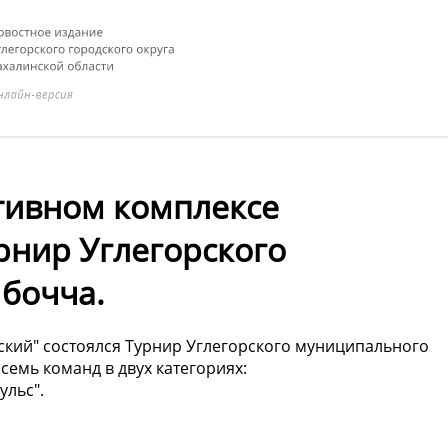
ртивном комплексе
урнир Углегорского
 бочча.
рский" состоялся Турнир Углегорского муниципального
семь команд в двух категориях:
ульс".