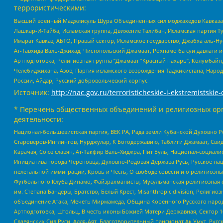
террористическими:
Высший военный Маджлисуль Шура Объединенных сил моджахедов Кавказа, Ко
Лашкар-И-Тайба, Исламская группа, Движение Талибан, Исламская партия Т
Имарат Кавказ, АБТО, Правый сектор, Исламское государство, Джабха аль-
Ат-Тавхида Валь-Джихад, Чистопольский Джамаат, Рохнамо ба суи давлати и
Артподготовка, Религиозная группа “Джамаат “Красный пахарь”, Колумбайн
Челебиджихана, Азов, Партия исламского возрождения Таджикистана, Народ
России, Айдар, Русский добровольческий корпус
Источник:
http://nac.gov.ru/terroristicheskie-i-ekstremistskie-
* Перечень общественных объединений и религиозных орг
деятельности:
Национал-большевистская партия, ВЕК РА, Рада земли Кубанской Духовно
Староверов-Инглингов, Нурджулар, К Богодержавию, Таблиги Джамаат, Сви
Карачая, Союз славян, Ат-Такфир Валь-Хиджра, Пит Буль, Национал-социал
Инициатива города Череповца, Духовно-Родовая Держава Русь, Русское н
нелегальной иммиграции, Кровь и Честь, О свободе совести и о религиоз
Футбольного Клуба Динамо, Файзрахманисты, Мусульманская религиозная о
им. Степана Бандеры, Братство, Белый Крест, Misanthropic division, Рели
объединение Атака, Мечеть Мирмамеда, Община Коренного Русского народа
Артподготовка, Штольц, В честь иконы Божией Матери Державная, Сектор 1
Славянских Сил Руси, Алля-Аят, Благотворительный пансионат Ак Умут, Русск