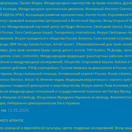
формации, Проект Медиа, Международное партнерство за права человека, Духов
 Колледж, Международное христианское движение, Всемирный Институт Саентол
 ИДЕЛЬ-УРАЛ, Ассоциация развития журналистики, IStories fonds, Королевск
r, Институт правовой инициативы Центральной и Восточной Европы, Фонд Открытой Э
ты, Международный научный центр им Вудро Вильсона, Свободная пресса, Возро
России, Лига Свободных Наций, Transparеncy International, Форум Свободных Н
правления, Форум гражданского общества Россия, Беллона, Союз жителей острово
роды, BDR Novaja Gazeta-Europe, Алтай проект, Образовательный дом прав челов
еван, Дом прав человека Крым, Центр дикого лосося, TVR Studios, ТВ Дождь, Це
урятия, Uralic, UnKremlin, Международная федерация транспортных рабочих, Ист
ейских и международных исследований, Общество Сторожевой башни, Библии и тр
омитет действия, РЭНД корпорейшн, Русская Америка за демократию в России, Н
фалия, Фонд глобальной помощи, Антивоенный комитет России, Russie-Libertes, L
lection Monitor, Article 19, Мнение медиа, Федерация анархического черного кр
и гендерной демократии и миротворчества, Форум имени Льва Копелева, American C
г, Школа международных отношений и государственной политики им Питера Мунка
 Немцова за Свободу, Фонд имени Фридриха Науманна за свободу, Феминистско
медиа, Либерально-демократическая Лига Украины
 на
13.05.2024
ого агента:
р немецкой и европейской культуры, Центр гендерных исследований, Фонд защи