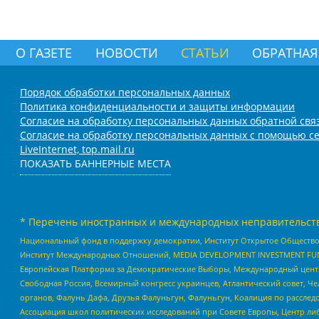
О ГАЗЕТЕ
НОВОСТИ
СТАТЬИ
ОБРАТНАЯ
Порядок обработки персональных данных
Политика конфиденциальности и защиты информации
Согласие на обработку персональных данных обратной свя
Согласие на обработку персональных данных с помощью се
LiveInternet, top.mail.ru
ПОКАЗАТЬ БАННЕРНЫЕ МЕСТА
* Перечень иностранных и международных неправительств
Национальный фонд в поддержку демократии, Институт Открытое Общество
Институт Международных Отношений, MEDIA DEVELOPMENT INVESTMENT FUND,
Европейская Платформа за Демократические Выборы, Международный цент
Свободная Россия, Всемирный конгресс украинцев, Атлантический совет, Ч
органов, Фалунь Дафа, Друзья Фалуньгун, Фалуньгун, Коалиция по рассле
Ассоциация школ политических исследований при Совете Европы, Центр ли