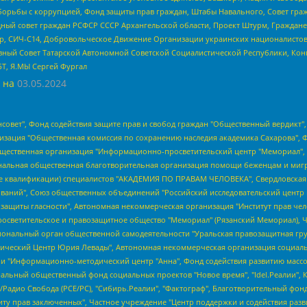
орьбы с коррупцией, Фонд защиты прав граждан, Штабы Навального, Совет гражд
ный совет граждан РСФСР СССР Архангельской области, Проект Штурм, Граждане 
tsApp, СИЧ-С14, Добровольческое Движение Организации украинских националисто
ный Совет Татарской Автономной Советской Социалистической Республики, Кон
БТ, Я.МЫ Сергей Фургал
 на
03.05.2024
мная некоммерческая организация "Центр по работе с проблемой насилия "НАСИЛИЮ.НЕТ", Межрегиональный профессиональный союз работников здравоохранения "Альянс врачей", Юридическое лицо, зарегистрированное в Латвийской Республике, SIA "Medusa Project" (регистрационный номер 40103797863, дата регистрации 10.06.2014), Некоммерческая организация "Фонд по борьбе с коррупцией", Автономная некоммерческая организация "Институт права и публичной политики", Баданин Роман Сергеевич, Гликин Максим Александрович, Железнова Мария Михайловна, Лукьянова Юлия Сергеевна, Маетная Елизавета Витальевна, Маняхин Петр Борисович, Чуракова Ольга Владимировна, Ярош Юлия Петровна, Юридическое лицо "The Insider SIA", зарегистрированное в Риге, Латвийская Республика (дата регистрации 26.06.2015), являющееся администратором доменного имени интернет-издания "The Insider SIA", https://theins.ru, Постернак Алексей Евгеньевич, Рубин Михаил Аркадьевич, Анин Роман Александрович, Юридическое лицо Istories fonds, зарегистрированное в Латвийской Республике (регистрационный номер 50008295751, дата регистрации 24.02.2020), Великовский Дмитрий Александрович, Долинина Ирина Николаевна, Мароховская Алеся Алексеевна, Шлейнов Роман Юрьевич, Шмагун Олеся Валентиновна, Общество с ограниченной ответственностью "Альтаир 2021", Общество с ограниченной ответственностью "Вега 2021", Общество с ограниченной ответственностью "Главный редактор 2021", Общество с ограниченной ответственностью "Ромашки монолит", Важенков Артем Валерьевич, Ивановская областная общественная организация "Центр гендерных исследований", Гурман Юрий Альбертович, Медиапроект "ОВД-Инфо", Егоров Владимир Владимирович, Жилинский Владимир Александрович, Общество с ограниченной ответственностью "ЗП", Иванова София Юрьевна, Карезина Инна Павловна, Кильтау Екатерина Викторовна, Петров Алексей Викторович, Пискунов Сергей Евгеньевич, Смирнов Сергей Сергеевич, Тихонов Михаил Сергеевич, Общество с ограниченной ответственностью "ЖУРНАЛИСТ-ИНОСТРАННЫЙ АГЕНТ", Арапова Галина Юрьевна, Вольтская Татьяна Анатольевна, Американская компания "Mason G.E.S. Anonymous Foundation" (США), являющаяся владельцем интернет-издания https://mnews.world/, Компания "Stichting Bellingcat", зарегистрированная в Нидерландах (дата регистрации 11.07.2018), Захаров Андрей Вячеславович, Клепиковская Екатерина Дмитриевна, Общество с ограниченной ответственностью "МЕМО", Перл Роман Александрович, Симонов Евгений Алексеевич, Соловьева Елена Анатольевна, Сотников Даниил Владимирович, Сурначева Елизавета Дмитриевна, Автономная некоммерческая организация по защите прав человека и информированию населения "Якутия – Наше Мнение", Общество с ограниченной ответственностью "Москоу диджитал медиа", с 26.01.2023 Общество с ограниченной ответственностью "Чайка Белые сады", Ветошкина Валерия Валерьевна, Заговора Максим Александрович, Межрегиональное общественное движение "Российская ЛГБТ - сеть", Оленичев Максим Владимирович, Павлов Иван Юрьевич, Скворцова Елена Сергеевна, Общество с ограниченной ответственностью "Как бы инагент", Кочетков Игорь Викторович, Общество с ограниченной ответственностью "Честные выборы", Еланчик Олег Александрович, Общество с ограниченной ответственностью "Нобелевский призыв", Гималова Регина Эмилевна, Григорьев Андрей Валерьевич, Григорьева Алина Александровна, Ассоциация по содействию защите прав призывников, альтернативнослужащих и военнослужащих "Правозащитная группа "Гражданин.Армия.Право", Хисамова Регина Фаритовна, Автономная некоммерческая организация по реализации социально-правовых программ "Лилит", Дальн