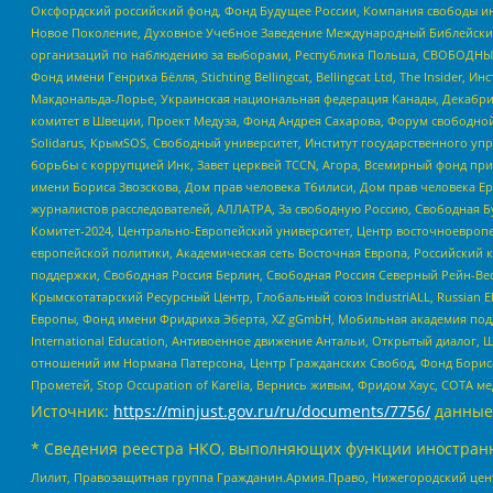
Оксфордский российский фонд, Фонд Будущее России, Компания свободы ин
Новое Поколение, Духовное Учебное Заведение Международный Библейский
организаций по наблюдению за выборами, Республика Польша, СВОБОДНЫЙ
Фонд имени Генриха Бёлля, Stichting Bellingcat, Bellingcat Ltd, The Inside
Макдональда-Лорье, Украинская национальная федерация Канады, Декабрис
комитет в Швеции, Проект Медуза, Фонд Андрея Сахарова, Форум свободной 
Solidarus, КрымSOS, Свободный университет, Институт государственного у
борьбы с коррупцией Инк, Завет церквей TCCN, Агора, Всемирный фонд при
имени Бориса Звозскова, Дом прав человека Тбилиси, Дом прав человека Ер
журналистов расследователей, АЛЛАТРА, За свободную Россию, Свободная Б
Комитет-2024, Центрально-Европейский университет, Центр восточноевроп
европейской политики, Академическая сеть Восточная Европа, Российский к
поддержки, Свободная Россия Берлин, Свободная Россия Северный Рейн-Вест
Крымскотатарский Ресурсный Центр, Глобальный союз IndustriALL, Russian E
Европы, Фонд имени Фридриха Эберта, XZ gGmbH, Мобильная академия поддержк
International Education, Антивоенное движение Антальи, Открытый диало
отношений им Нормана Патерсона, Центр Гражданских Свобод, Фонд Бориса
Прометей, Stop Occupation of Karelia, Вернись живым, Фридом Хаус, СОТА 
Источник:
https://minjust.gov.ru/ru/documents/7756/
данные
* Сведения реестра НКО, выполняющих функции иностранн
Лилит, Правозащитная группа Гражданин.Армия.Право, Нижегородский цент