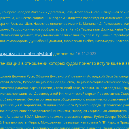
нгресс народов Ичкерии и Дагестана, База, Асбат аль-Ансар, Священная война,
уркестана, Общество социальных реформ, Общество возрождения исламского насл
Нусра ли-Ахль аш-Шам, Народное ополчение имени К. Минина и Д. Пожарского, Ад
сломи, Террористическое сообщество Сеть, Катиба Таухид валь-Джихад, Хайят Тах
, Хатлонский джамаат, Мусульманская религиозная группа п. Кушкуль г. Оренбу
ная самооборона, Дуббайский джамаат, московская ячейка, Батал-Хаджи Белхор
organizacii-i-materialy.html
данные на
16.11.2023
анизаций в отношении которых судом принято вступившее в з
 Родовой Державы Русь, Община Духовного Управления Асгардской Веси Беловод
детели Иеговы, Русское национальное единство, Национал-социалистическое об
истическая рабочая партия России, Славянский союз, Формат-18, Благородный Ор
ациональное единство, Древнерусской Инглистической церкви Православных Ста
ных объединениях, Омская организация общественного политического движения Р
рганизация п. Боровский, Община Коренного Русского народа Щелковского район
гиозное объединение последователей инглиизма, Народная Социальная Инициатива,
 г. Астрахани, ВОЛЯ, Меджлис крымскотатарского народа, Рубеж Севера, ТОЙС, 
6, Независимость, Фирма, Молодежная правозащитная группа МПГ, Курсом Правд
ая республика Русь, Арестантское уголовное единство, Башкорт, Нация и свобода,