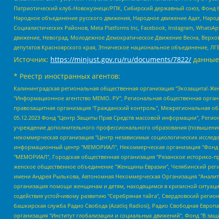
Патриотический клуб-Новокузнецк/РПК, Сибирский державный союз, Фонд б
Народное объединение русского движения, Народное движение Адат, Народ
Социалистических Районов, Meta Platforms Inc, Facebook, Instagram, Wha
движение, Невоград, Молодежное Демократическое Движение Весна, Верхов
депутатов Красноярского края, Этническое национальное объединение, ЛГ
Источник:
https://minjust.gov.ru/ru/documents/7822/
данные
* Реестр иностранных агентов:
Калининградская региональная общественная организация "Экозащита!-Женсовет", Фонд содействия защите прав и свобод граждан "Общественный вердикт", Фонд "Институт Развития Свободы Информации", Частное учреждение "Информационное агентство МЕМО. РУ", Региональная общественная организация "Общественная комиссия по сохранению наследия академика Сахарова", Фонд поддержки свободы прессы, Санкт-Петербургская общественная правозащитная организация "Гражданский контроль", Межрегиональная общественная организация "Информационно-просветительский центр "Мемориал", Региональный Фонд "Центр Защиты Прав Средств Массовой Информации", с 05.12.2023 Фонд "Центр Защиты Прав Средств массовой информации", Региональная общественная благотворительная организация помощи беженцам и мигрантам "Гражданское содействие", Негосударственное образовательное учреждение дополнительного профессионального образования (повышение квалификации) специалистов "АКАДЕМИЯ ПО ПРАВАМ ЧЕЛОВЕКА", Свердловская региональная общественная организация "Сутяжник", Автономная некоммерческая организация "Центр независимых социологических исследований", Союз общественных объединений "Российский исследовательский центр по правам человека", Региональное общественное учреждение научно-информационный центр "МЕМОРИАЛ", Некоммерческая организация "Фонд защиты гласности", Автономная некоммерческая организация "Институт прав человека", Городская общественная организация "Екатеринбургское общество "МЕМОРИАЛ", Городская общественная организация "Рязанское историко-просветительское и правозащитное общество "Мемориал" (Рязанский Мемориал), Челябинский региональный орган общественной самодеятельности – женское общественное объединение "Женщины Евразии", Челябинский региональный орган общественной самодеятельности "Уральская правозащитная группа", Фонд содействия защите здоровья и социальной справедливости имени Андрея Рылькова, Автономная Некоммерческая Организация "Аналитический Центр Юрия Левады", Автономная некоммерческая организация социальной поддержки населения "Проект Апрель", Региональная общественная организация помощи женщинам и детям, находящимся в кризисной ситуации "Информационно-методический центр "Анна", Фонд содействия развитию массовых коммуникаций и правовому просвещению "Так-так-Так", Фонд содействия устойчивому развитию "Серебряная тайга", Свердловский региональный общественный фонд социальных проектов "Новое время", "Idel.Реалии", Кавказ.Реалии, Крым.Реалии, Телеканал Настоящее Время, Татаро-башкирская служба Радио Свобода (Azatliq Radiosi), Радио Свободная Европа/Радио Свобода (PCE/PC), "Сибирь.Реалии", "Фактограф", Благотворительный фонд помощи осужденным и их семьям, Автономная некоммерческая организация "Институт глобализации и социальных движений", Фонд "В защиту прав заключенных", Частное учреждение "Центр поддержки и содействия развитию средств массовой информации", Пензенский региональный общественный благотворительный фонд "Гражданский союз", "Север.Реалии", Некоммерческая организация Фонд "Правовая инициатива", Общество с ограниченной ответственностью "Радио Свободная Европа/Радио Свобода", Чешское информационное агентство "MEDIUM-ORIENT", Красноярская региональная общественная организация "Мы против СПИДа", Камалягин Денис Николаевич, Маркелов Сергей Евгеньевич, Пономарев Лев Александрович, Савицкая Людмила Алексеевна, Автоно