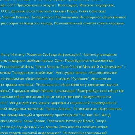
ан СССР Прикубанского округа г. Краснодара, Мужское государство,
СССР, Держава Союз Советских Светлых Родов, Совет Советских
в, Черный Комитет, Татарстанское Региональное Всетатарское общественное
гресс ойрат-калмыцкого народа, Исполнительный комитет совета народных
евосточное общественное движение "Маяк", Санкт-Петербургская ЛГБТ-инициативная группа "Выход", Инициативная группа ЛГБТ+ "Реверс", Алексеев Андрей Викторович, Бекбулатова Таисия Львовна, Беляев Иван Михайлович, Владыкина Елена Сергеевна, Гельман Марат Александрович, Никульшина Вероника Юрьевна, Толоконникова Надежда Андреевна, Шендерович Виктор Анатольевич, Общество с ограниченной ответственностью "Данное сообщение", Общество с ограниченной ответственностью Издательский дом "Новая глава", Айнбиндер Александра Александровна, Московский комьюнити-центр для ЛГБТ+инициатив, Благотворительный фонд развития филантропии, Deutsche Welle (Германия, Kurt-Schumacher-Strasse 3, 53113 Bonn), Борзунова Мария Михайловна, Воробьев Виктор Викторович, Голубева Анна Львовна, Константинова Алла Михайловна, Малкова Ирина Владимировна, Мурадов Мурад Абдулгалимович, Осетинская Елизавета Николаевна, Понасенков Евгений Николаевич, Ганапольский Матвей Юрьевич, Киселев Евгений Алексеевич, Борухович Ирина Григорьевна, Дремин Иван Тимофеевич, Дубровский Дмитрий Викторович, Красноярская региональная общественная организация поддержки и развития альтернативных образовательных технологий и межкультурных коммуникаций "ИНТЕРРА", Маяковская Екатерина Алексеевна, Фейгин Марк Захарович, Филимонов Андрей Викторович, Дзугкоева Регина Николаевна, Доброхотов Роман Александрович, Дудь Юрий Александрович, Елкин Сергей Владимирович, Кругликов Кирилл Игоревич, Сабунаева Мария Леонидовна, Семенов Алексей Владимирович, Шаинян Карен Багратович, Шульман Екатерина Михайловна, Асафьев Артур Валерьевич, Вахштайн Виктор Семенович, Венедиктов Алексей Алексеевич, Лушникова Екатерина Евгеньевна, Волков Леонид Михайлович, Невзоров Александр Глебович, Пархоменко Сергей Борисович, Сироткин Ярослав Николаевич, Кара-Мурза Владимир Владимирович, Баранова Наталья Владимировна, Гозман Леонид Яковлевич, Кагарлицкий Борис Юльевич, Климарев Михаил Валерьевич, Милов Владимир Станиславович, Автономная некоммерческая организация Краснодарский центр современного искусства "Типография", Моргенштерн Алишер Тагирович, Соболь Любовь Эдуардовна, Общество с ограниченной ответственностью "ЛИЗА НОРМ", Каспаров Гарри Кимович, Ходорковский Михаил Борисович, Общество с ограниченной ответственностью "Апрельские тезисы", Данилович Ирина Брониславовна, Кашин Олег Владимирович, Петров Николай Владимирович, Пивоваров Алексей Владимирович, Соколов Михаил Владимирович, Цветкова Юлия Владимировна, Чичваркин Евгений Александрович, Комитет против пыток/Команда против пыток, Общество с ограниченной ответственностью "Первый научный", Общество с ограниченной ответственностью "Вертолет и ко", Белоцерковская Вероника Борисовна, Кац Максим Евгеньевич, Лазарева Татьяна Юрьевна, Шаведдинов Руслан Табризович, Яшин Илья Валерьевич, Общество с ограниченной ответственностью "Иноагент ААВ", Алешковский Дмитрий Петрович, Альбац Евгения Марковна, Быков Дмитрий Львович, Галямина Юлия Евгеньевна, Лойко Сергей Леонидович, Мартынов Кирилл Константинович, Медведев Сергей Александрович, Крашенинников Федор Геннадиевич, Гордеева Катерина Вл