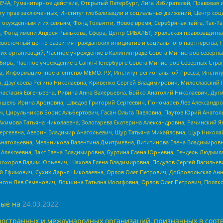
ЧА, Гуманитарное действие, Открытый Петербург, Лига Избирателей, Правовая 
иту прав заключенных, Институт глобализации и социальных движений, Центр 
ужденным и их семьям, Фонд Тольятти, Новое время, Серебряная тайга, Так-Так-
, Фонд имени Андрея Рылькова, Сфера, Центр СИБАЛЬТ, Уральская правозащитна
невосточный центр развития гражданских инициатив и социального партнерства, 
 организаций, Частное учреждение в Калининграде Совета Министров северных 
бирь, Частное учреждение в Санкт-Петербурге Совета Министров Северных Стра
а, Информационное агентство МЕМО. РУ, Институт региональной прессы, Инсти
ч, Дзугкоева Регина Николаевна, Кривенко Сергей Владимирович, Милославски
настасия Евгеньевна, Ривина Анна Валерьевна, Бойко Анатолий Николаевич, Дуг
ошель Ирина Ароновна, Шведов Григорий Сергеевич, Пономарев Лев Александро
ч, Цирульников Борис Альбертович, Гасан Ольга Павловна, Паутов Юрий Анато
Акимова Татьяна Николаевна, Золотарева Екатерина Александровна, Рачинский Я
Сергеевна, Аверин Владимир Анатольевич, Щур Татьяна Михайловна, Щур Никола
Анатольевна, Мельникова Валентина Дмитриевна, Вититинова Елена Владимировн
 Алексеевна, Закс Елена Владимировна, Буртина Елена Юрьевна, Гендель Людмил
рохоров Вадим Юрьевич, Шахова Елена Владимировна, Подузов Сергей Васильеви
й Ефимович, Сухих Дарья Николаевна, Орлов Олег Петрович, Добровольская Анн
нсон Лев Семенович, Локшина Татьяна Иосифовна, Орлов Олег Петрович, Поляк
ые на
24.03.2022
ностранных и международных организаций, признанных в соотв