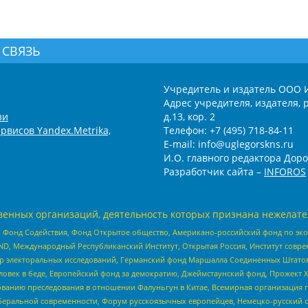
 СВЯЗЬ
Учредитель и издатель ООО 
Адрес учредителя, издателя, р
зи
д.13, кор. 2
рвисов Yandex.Metrika,
Телефон: +7 (495) 718-84-11
E-mail: info@uglegorskns.ru
И.О. главного редактора Доро
Разработчик сайта –
INFOROS
енных организаций, деятельность которых признана нежелате
 Фонд Содействия, Фонд Открытое общество, Американо-российский фонд по э
 Международный Республиканский Институт, Открытая Россия, Институт совре
р электоральных исследований, Германский фонд Маршалла Соединенных Штатов
еловек в беде, Европейский фонд за демократию, Джеймстаунский фонд, Прожект
дованию преследования в отношении Фалуньгун в Китае, Всемирная организация 
беральной современности, Форум русскоязычных европейцев, Немецко-русский о