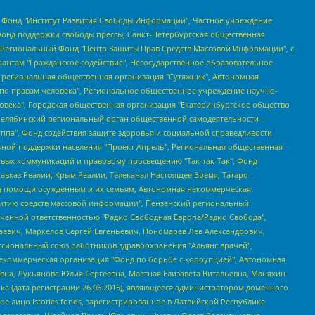
евосточное общественное движение "Маяк", Санкт-Петербургская ЛГБТ-инициативная группа "Выход", Инициативная группа ЛГБТ+ "Реверс", Алексеев Андрей Викторович, Бекбулатова Таисия Львовна, Беляев Иван Михайлович, Владыкина Елена Сергеевна, Гельман Марат Александрович, Никульшина Вероника Юрьевна, Толоконникова Надежда Андреевна, Шендерович Виктор Анатольевич, Общество с ограниченной ответственностью "Данное сообщение", Общество с ограниченной ответственностью Издательский дом "Новая глава", Айнбиндер Александра Александровна, Московский комьюнити-центр для ЛГБТ+инициатив, Благотворительный фонд развития филантропии, Deutsche Welle (Германия, Kurt-Schumacher-Strasse 3, 53113 Bonn), Борзунова Мария Михайловна, Воробьев Виктор Викторович, Голубева Анна Львовна, Константинова Алла Михайловна, Малкова Ирина Владимировна, Мурадов Мурад Абдулгалимович, Осетинская Елизавета Николаевна, Понасенков Евгений Николаевич, Ганапольский Матвей Юрьевич, Киселев Евгений Алексеевич, Борухович Ирина Григорьевна, Дремин Иван Тимофеевич, Дубровский Дмитрий Викторович, Красноярская региональная общественная организация поддержки и развития альтернативных образовательных технологий и межкультурных коммуникаций "ИНТЕРРА", Маяковская Екатерина Алексеевна, Фейгин Марк Захарович, Филимонов Андрей Викторович, Дзугкоева Регина Николаевна, Доброхотов Роман Александрович, Дудь Юрий Александрович, Елкин Сергей Владимирович, Кругликов Кирилл Игоревич, Сабунаева Мария Леонидовна, Семенов Алексей Владимирович, Шаинян Карен Багратович, Шульман Екатерина Михайловна, Асафьев Артур Валерьевич, Вахштайн Виктор Семенович, Венедиктов Алексей Алексеевич, Лушникова Екатерина Евгеньевна, Волков Леонид Михайлович, Невзоров Александр Глебович, Пархоменко Сергей Борисович, Сироткин Ярослав Николаевич, Кара-Мурза Владимир Владимирович, Баранова Наталья Владимировна, Гозман Леонид Яковлевич, Кагарлицкий Борис Юльевич, Климарев Михаил Валерьевич, Милов Владимир Станиславович, Автономная некоммерческая организация Краснодарский центр современного искусства "Типография", Моргенштерн Алишер Тагирович, Соболь Любовь Эдуардовна, Общество с ограниченной ответственностью "ЛИЗА НОРМ", Каспаров Гарри Кимович, Ходорковский Михаил Борисович, Общество с ограниченной ответственностью "Апрельские тезисы", Данилович Ирина Брониславовна, Кашин Олег Владимирович, Петров Николай Владимирович, Пивоваров Алексей Владимирович, Соколов Михаил Владимирович, Цветкова Юлия Владимировна, Чичваркин Евгений Александрович, Комитет против пыток/Команда против пыток, Общество с ограниченной ответственностью "Первый научный", Общество с ограниченной ответственностью "Вертолет и ко", Белоцерковская Вероника Борисовна, Кац Максим Евгеньевич, Лазарева Татьяна Юрьевна, Шаведдинов Руслан Табризович, Яшин Илья Валерьевич, Общество с ограниченной ответственностью "Иноагент ААВ", Алешковский Дмитрий Петрович, Альбац Евгения Марковна, Быков Дмитрий Львович, Галямина Юлия Евгеньевна, Лойко Сергей Леонидович, Мартынов Кирилл Константинович, Медведев Сергей Александрович, Крашенинников Федор Геннадиевич, Гордеева Катерина Вл