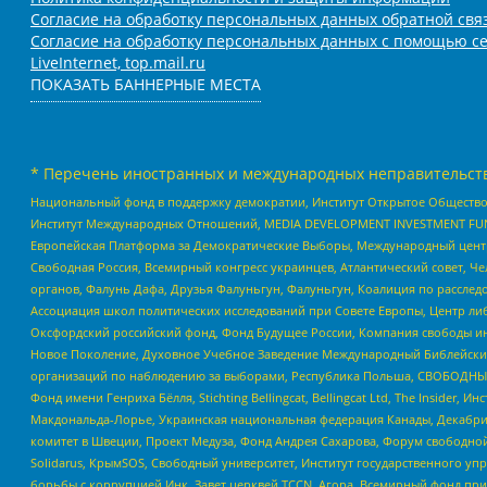
Согласие на обработку персональных данных обратной свя
Согласие на обработку персональных данных с помощью се
LiveInternet, top.mail.ru
ПОКАЗАТЬ БАННЕРНЫЕ МЕСТА
* Перечень иностранных и международных неправительств
Национальный фонд в поддержку демократии, Институт Открытое Общество
Институт Международных Отношений, MEDIA DEVELOPMENT INVESTMENT FUND,
Европейская Платформа за Демократические Выборы, Международный цент
Свободная Россия, Всемирный конгресс украинцев, Атлантический совет, Ч
органов, Фалунь Дафа, Друзья Фалуньгун, Фалуньгун, Коалиция по рассле
Ассоциация школ политических исследований при Совете Европы, Центр ли
Оксфордский российский фонд, Фонд Будущее России, Компания свободы ин
Новое Поколение, Духовное Учебное Заведение Международный Библейский
организаций по наблюдению за выборами, Республика Польша, СВОБОДНЫЙ
Фонд имени Генриха Бёлля, Stichting Bellingcat, Bellingcat Ltd, The Inside
Макдональда-Лорье, Украинская национальная федерация Канады, Декабрис
комитет в Швеции, Проект Медуза, Фонд Андрея Сахарова, Форум свободной 
Solidarus, КрымSOS, Свободный университет, Институт государственного у
борьбы с коррупцией Инк, Завет церквей TCCN, Агора, Всемирный фонд при