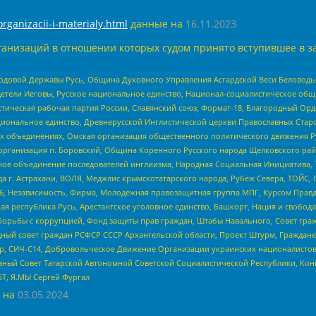
organizacii-i-materialy.html
данные на
16.11.2023
анизаций в отношении которых судом принято вступившее в з
 Родовой Державы Русь, Община Духовного Управления Асгардской Веси Беловод
детели Иеговы, Русское национальное единство, Национал-социалистическое об
истическая рабочая партия России, Славянский союз, Формат-18, Благородный Ор
ациональное единство, Древнерусской Инглистической церкви Православных Ста
ных объединениях, Омская организация общественного политического движения Р
рганизация п. Боровский, Община Коренного Русского народа Щелковского район
гиозное объединение последователей инглиизма, Народная Социальная Инициатива,
 г. Астрахани, ВОЛЯ, Меджлис крымскотатарского народа, Рубеж Севера, ТОЙС, 
6, Независимость, Фирма, Молодежная правозащитная группа МПГ, Курсом Правд
ая республика Русь, Арестантское уголовное единство, Башкорт, Нация и свобода,
орьбы с коррупцией, Фонд защиты прав граждан, Штабы Навального, Совет гражд
ный совет граждан РСФСР СССР Архангельской области, Проект Штурм, Граждане 
tsApp, СИЧ-С14, Добровольческое Движение Организации украинских националисто
ный Совет Татарской Автономной Советской Социалистической Республики, Кон
БТ, Я.МЫ Сергей Фургал
 на
03.05.2024