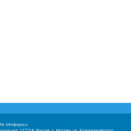
ИА «Инфорос».
едакции: 117218, Россия, г. Москва, ул. Кржижановского,