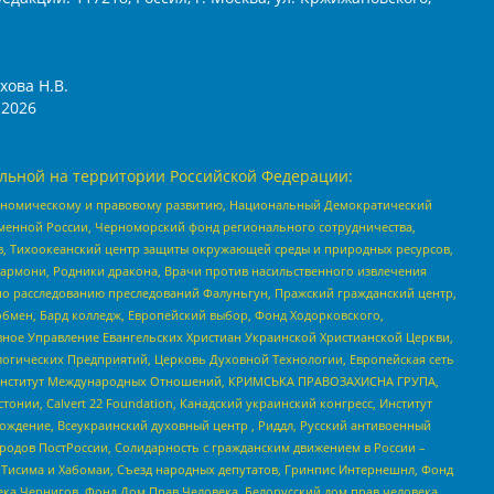
хова Н.В.
2026
льной на территории Российской Федерации:
кономическому и правовому развитию, Национальный Демократический
менной России, Черноморский фонд регионального сотрудничества,
, Тихоокеанский центр защиты окружающей среды и природных ресурсов,
 Хармони, Родники дракона, Врачи против насильственного извлечения
по расследованию преследований Фалуньгун, Пражский гражданский центр,
бмен, Бард колледж, Европейский выбор, Фонд Ходорковского,
ное Управление Евангельских Христиан Украинской Христианской Церкви,
огических Предприятий, Церковь Духовной Технологии, Европейская сеть
ий Институт Международных Отношений, КРИМСЬКА ПРАВОЗАХИСНА ГРУПА,
стонии, Calvert 22 Foundation, Канадский украинский конгресс, Институт
ждение, Всеукраинский духовный центр , Риддл, Русский антивоенный
ародов ПостРоссии, Солидарность с гражданским движением в России –
в Тисима и Хабомаи, Съезд народных депутатов, Гринпис Интернешнл, Фонд
ека Чернигов, Фонд Дом Прав Человека, Белорусский дом прав человека