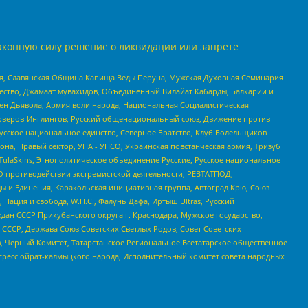
аконную силу решение о ликвидации или запрете
ья, Славянская Община Капища Веды Перуна, Мужская Духовная Семинария
щество, Джамаат мувахидов, Объединенный Вилайат Кабарды, Балкарии и
ден Дьявола, Армия воли народа, Национальная Социалистическая
роверов-Инглингов, Русский общенациональный союз, Движение против
усское национальное единство, Северное Братство, Клуб Болельщиков
а, Правый сектор, УНА - УНСО, Украинская повстанческая армия, Тризуб
 TulaSkins, Этнополитическое объединение Русские, Русское национальное
О противодействии экстремистской деятельности, РЕВТАТПОД,
ы и Единения, Каракольская инициативная группа, Автоград Крю, Союз
 Нация и свобода, W.H.С., Фалунь Дафа, Иртыш Ultras, Русский
ан СССР Прикубанского округа г. Краснодара, Мужское государство,
СССР, Держава Союз Советских Светлых Родов, Совет Советских
в, Черный Комитет, Татарстанское Региональное Всетатарское общественное
гресс ойрат-калмыцкого народа, Исполнительный комитет совета народных