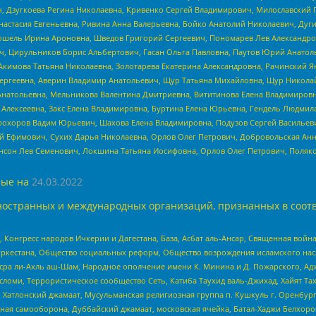
ч, Дзугкоева Регина Николаевна, Кривенко Сергей Владимирович, Милославски
настасия Евгеньевна, Ривина Анна Валерьевна, Бойко Анатолий Николаевич, Дуг
ошель Ирина Ароновна, Шведов Григорий Сергеевич, Пономарев Лев Александро
ч, Цирульников Борис Альбертович, Гасан Ольга Павловна, Паутов Юрий Анато
Акимова Татьяна Николаевна, Золотарева Екатерина Александровна, Рачинский Я
Сергеевна, Аверин Владимир Анатольевич, Щур Татьяна Михайловна, Щур Никола
Анатольевна, Мельникова Валентина Дмитриевна, Вититинова Елена Владимировн
 Алексеевна, Закс Елена Владимировна, Буртина Елена Юрьевна, Гендель Людмил
рохоров Вадим Юрьевич, Шахова Елена Владимировна, Подузов Сергей Васильеви
й Ефимович, Сухих Дарья Николаевна, Орлов Олег Петрович, Добровольская Анн
нсон Лев Семенович, Локшина Татьяна Иосифовна, Орлов Олег Петрович, Поляк
ые на
24.03.2022
ностранных и международных организаций, признанных в соотв
нгресс народов Ичкерии и Дагестана, База, Асбат аль-Ансар, Священная война,
уркестана, Общество социальных реформ, Общество возрождения исламского насл
Нусра ли-Ахль аш-Шам, Народное ополчение имени К. Минина и Д. Пожарского, Ад
сломи, Террористическое сообщество Сеть, Катиба Таухид валь-Джихад, Хайят Тах
, Хатлонский джамаат, Мусульманская религиозная группа п. Кушкуль г. Оренбу
ная самооборона, Дуббайский джамаат, московская ячейка, Батал-Хаджи Белхор