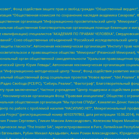
мная некоммерческая организация "Центр по работе с проблемой насилия "НАСИЛИЮ.НЕТ", Межрегиональный профессиональный союз работников здравоохранения "Альянс врачей", Юридическое лицо, зарегистрированное в Латвийской Республике, SIA "Medusa Project" (регистрационный номер 40103797863, дата регистрации 10.06.2014), Некоммерческая организация "Фонд по борьбе с коррупцией", Автономная некоммерческая организация "Институт права и публичной политики", Баданин Роман Сергеевич, Гликин Максим Александрович, Железнова Мария Михайловна, Лукьянова Юлия Сергеевна, Маетная Елизавета Витальевна, Маняхин Петр Борисович, Чуракова Ольга Владимировна, Ярош Юлия Петровна, Юридическое лицо "The Insider SIA", зарегистрированное в Риге, Латвийская Республика (дата регистрации 26.06.2015), являющееся администратором доменного имени интернет-издания "The Insider SIA", https://theins.ru, Постернак Алексей Евгеньевич, Рубин Михаил Аркадьевич, Анин Роман Александрович, Юридическое лицо Istories fonds, зарегистрированное в Латвийской Республике (регистрационный номер 50008295751, дата регистрации 24.02.2020), Великовский Дмитрий Александрович, Долинина Ирина Николаевна, Мароховская Алеся Алексеевна, Шлейнов Роман Юрьевич, Шмагун Олеся Валентиновна, Общество с ограниченной ответственностью "Альтаир 2021", Общество с ограниченной ответственностью "Вега 2021", Общество с ограниченной ответственностью "Главный редактор 2021", Общество с ограниченной ответственностью "Ромашки монолит", Важенков Артем Валерьевич, Ивановская областная общественная организация "Центр гендерных исследований", Гурман Юрий Альбертович, Медиапроект "ОВД-Инфо", Егоров Владимир Владимирович, Жилинский Владимир Александрович, Общество с ограниченной ответственностью "ЗП", Иванова София Юрьевна, Карезина Инна Павловна, Кильтау Екатерина Викторовна, Петров Алексей Викторович, Пискунов Сергей Евгеньевич, Смирнов Сергей Сергеевич, Тихонов Михаил Сергеевич, Общество с ограниченной ответственностью "ЖУРНАЛИСТ-ИНОСТРАННЫЙ АГЕНТ", Арапова Галина Юрьевна, Вольтская Татьяна Анатольевна, Американская компания "Mason G.E.S. Anonymous Foundation" (США), являющаяся владельцем интернет-издания https://mnews.world/, Компания "Stichting Bellingcat", зарегистрированная в Нидерландах (дата регистрации 11.07.2018), Захаров Андрей Вячеславович, Клепиковская Екатерина Дмитриевна, Общество с ограниченной ответственностью "МЕМО", Перл Роман Александрович, Симонов Евгений Алексеевич, Соловьева Елена Анатольевна, Сотников Даниил Владимирович, Сурначева Елизавета Дмитриевна, Автономная некоммерческая организация по защите прав человека и информированию населения "Якутия – Наше Мнение", Общество с ограниченной ответственностью "Москоу диджитал медиа", с 26.01.2023 Общество с ограниченной ответственностью "Чайка Белые сады", Ветошкина Валерия Валерьевна, Заговора Максим Александрович, Межрегиональное общественное движение "Российская ЛГБТ - сеть", Оленичев Максим Владимирович, Павлов Иван Юрьевич, Скворцова Елена Сергеевна, Общество с ограниченной ответственностью "Как бы инагент", Кочетков Игорь Викторович, Общество с ограниченной ответственностью "Честные выборы", Еланчик Олег Александрович, Общество с ограниченной ответственностью "Нобелевский призыв", Гималова Регина Эмилевна, Григорьев Андрей Валерьевич, Григорьева Алина Александровна, Ассоциация по содействию защите прав призывников, альтернативнослужащих и военнослужащих "Правозащитная группа "Гражданин.Армия.Право", Хисамова Регина Фаритовна, Автономная некоммерческая организация по реализации социально-правовых программ "Лилит", Дальн