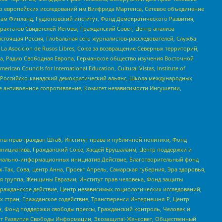
нтр европейских исследований им Вилфрида Мартенса, Сетевое объединение
Чам Финланд, Гудзоновский институт, Фонд Демократического Развития,
актатов Свидетелей Иеговы, Гражданский Совет, Центр анализа
астоящая Россия, Глобальная сеть журналистов-расследователей, Служба
a Asocicion de Rusos Libres, Союз за возвращение Северных территорий,
еста, Радио Свободная Европа, Германское общество изучения Восточной
ouncils for International Education, Cultural Vistas, Institute of
, Российско-канадский демократический альянс, Школа международных
е антивоенное сопротивление, Комитет независимости Ингушетии,
ты прав граждан Штаб, Институт права и публичной политики, Фонд
инициатива, Гражданский Союз, Хасдей Ерушалаим, Центр поддержки и
социально-информационных инициатив Действие, Благотворительный фонд
Так, Сова, центр Анна, Проект Апрель, Самарская губерния, Эра здоровья,
я группа, Женщины Евразии, Институт прав человека, Фонд защиты
Гражданское действие, Центр независимых социологических исследований,
стран, Гражданское содействие, Трансперенси Интернешнл-Р, Центр
н, Фонд поддержки свободы прессы, Гражданский контроль, Человек и
тут Развития Свободы Информации, Экозащита!-Женсовет, Общественный