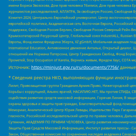
имени Бориса Звозскова, Дом прав человека Тбилиси, Дом прав человека Ер
журналистов расследователей, АЛЛАТРА, За свободную Россию, Свободная Б
Комитет-2024, Центрально-Европейский университет, Центр восточноевроп
европейской политики, Академическая сеть Восточная Европа, Российский к
поддержки, Свободная Россия Берлин, Свободная Россия Северный Рейн-Вест
Крымскотатарский Ресурсный Центр, Глобальный союз IndustriALL, Russian E
Европы, Фонд имени Фридриха Эберта, XZ gGmbH, Мобильная академия поддержк
International Education, Антивоенное движение Антальи, Открытый диало
отношений им Нормана Патерсона, Центр Гражданских Свобод, Фонд Бориса
Прометей, Stop Occupation of Karelia, Вернись живым, Фридом Хаус, СОТА 
Источник:
https://minjust.gov.ru/ru/documents/7756/
данные
* Сведения реестра НКО, выполняющих функции иностранн
Лилит, Правозащитная группа Гражданин.Армия.Право, Нижегородский цент
борьбы с коррупцией, Альянс врачей, НАСИЛИЮ.НЕТ, Мы против СПИДа, СВЕ
содействия развитию средств массовой информации, Горячая Линия, В защ
охраны здоровья и защиты прав граждан, Благотворительный фонд помощи ос
Мемориал, Аналитический Центр Юрия Левады, Издательство Парк Гагарина
гласности, Российский исследовательский центр по правам человека, Даль
Сутяжник, АКАДЕМИЯ ПО ПРАВАМ ЧЕЛОВЕКА, Центр развития некоммерческих
Защиты Прав Средств Массовой Информации, Институт развития прессы - Си
Закон, Общественная комиссия по сохранению наследия академика Сахаров