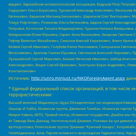
вердикт, Евразийская антимонопольная ассоциация, Бедушев Петр Петрови
Сидорович Ольга Борисовна, Туровский Александр Алексеевич, Васильева А
Евгеньевич, Барахоев Магомед Бекханович, Шарипков Олег Викторович, М
Тимур Рифгатович, Романова Ольга Евгеньевна, Щаров Сергей Алексадрови
Петровна, Кочеткова Татьяна Владимировна, Чуркина Наталья Валерьевна, 
Илларионова Юлия Юрьевна, Саранг Анна Васильевна, Захарова Светлана 
Гефтер Валентин Михайлович, Симонов Алексей Кириллович, Флиге Ирина 
Беляев Сергей Иванович, Голубева Елена Николаевна, Ганнушкина Светлана
Вячеславович, Арапова Галина Юрьевна, Свечников Анатолий Мариевич, П
Лукашевский Сергей Маркович, Бахмин Вячеслав Иванович, Шабад Анатоли
Александрович, Вицин Сергей Ефимович, Золотухин Борис Андреевич, Леви
Константинович
Источник:
http://unro.minjust.ru/NKOForeignAgent.aspx
данн
* Единый федеральный список организаций, в том числе и
террористическими:
Высший военный Маджлисуль Шура Объединенных сил моджахедов Кавказа, Ко
Лашкар-И-Тайба, Исламская группа, Движение Талибан, Исламская партия Т
Имарат Кавказ, АБТО, Правый сектор, Исламское государство, Джабха аль-
Ат-Тавхида Валь-Джихад, Чистопольский Джамаат, Рохнамо ба суи давлати и
Артподготовка, Религиозная группа “Джамаат “Красный пахарь”, Колумбайн
Челебиджихана, Азов, Партия исламского возрождения Таджикистана, Народ