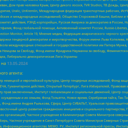
еван, Дом прав человека Крым, Центр дикого лосося, TVR Studios, ТВ Дождь, Це
урятия, Uralic, UnKremlin, Международная федерация транспортных рабочих, Ист
ейских и международных исследований, Общество Сторожевой башни, Библии и тр
омитет действия, РЭНД корпорейшн, Русская Америка за демократию в России, Н
фалия, Фонд глобальной помощи, Антивоенный комитет России, Russie-Libertes, L
lection Monitor, Article 19, Мнение медиа, Федерация анархического черного кр
и гендерной демократии и миротворчества, Форум имени Льва Копелева, American C
г, Школа международных отношений и государственной политики им Питера Мунка
 Немцова за Свободу, Фонд имени Фридриха Науманна за свободу, Феминистско
медиа, Либерально-демократическая Лига Украины
 на
13.05.2024
ого агента:
р немецкой и европейской культуры, Центр гендерных исследований, Фонд защи
ЧА, Гуманитарное действие, Открытый Петербург, Лига Избирателей, Правовая 
иту прав заключенных, Институт глобализации и социальных движений, Центр 
ужденным и их семьям, Фонд Тольятти, Новое время, Серебряная тайга, Так-Так-
, Фонд имени Андрея Рылькова, Сфера, Центр СИБАЛЬТ, Уральская правозащитна
невосточный центр развития гражданских инициатив и социального партнерства, 
 организаций, Частное учреждение в Калининграде Совета Министров северных 
бирь, Частное учреждение в Санкт-Петербурге Совета Министров Северных Стра
а, Информационное агентство МЕМО. РУ, Институт региональной прессы, Инсти