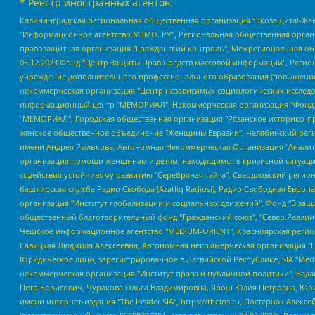
* Реестр иностранных агентов:
Калининградская региональная общественная организация "Экозащита!-Женсовет", Фонд содействия защите прав и свобод граждан "Общественный вердикт", Фонд "Институт Развития Свободы Информации", Частное учреждение "Информационное агентство МЕМО. РУ", Региональная общественная организация "Общественная комиссия по сохранению наследия академика Сахарова", Фонд поддержки свободы прессы, Санкт-Петербургская общественная правозащитная организация "Гражданский контроль", Межрегиональная общественная организация "Информационно-просветительский центр "Мемориал", Региональный Фонд "Центр Защиты Прав Средств Массовой Информации", с 05.12.2023 Фонд "Центр Защиты Прав Средств массовой информации", Региональная общественная благотворительная организация помощи беженцам и мигрантам "Гражданское содействие", Негосударственное образовательное учреждение дополнительного профессионального образования (повышение квалификации) специалистов "АКАДЕМИЯ ПО ПРАВАМ ЧЕЛОВЕКА", Свердловская региональная общественная организация "Сутяжник", Автономная некоммерческая организация "Центр независимых социологических исследований", Союз общественных объединений "Российский исследовательский центр по правам человека", Региональное общественное учреждение научно-информационный центр "МЕМОРИАЛ", Некоммерческая организация "Фонд защиты гласности", Автономная некоммерческая организация "Институт прав человека", Городская общественная организация "Екатеринбургское общество "МЕМОРИАЛ", Городская общественная организация "Рязанское историко-просветительское и правозащитное общество "Мемориал" (Рязанский Мемориал), Челябинский региональный орган общественной самодеятельности – женское общественное объединение "Женщины Евразии", Челябинский региональный орган общественной самодеятельности "Уральская правозащитная группа", Фонд содействия защите здоровья и социальной справедливости имени Андрея Рылькова, Автономная Некоммерческая Организация "Аналитический Центр Юрия Левады", Автономная некоммерческая организация социальной поддержки населения "Проект Апрель", Региональная общественная организация помощи женщинам и детям, находящимся в кризисной ситуации "Информационно-методический центр "Анна", Фонд содействия развитию массовых коммуникаций и правовому просвещению "Так-так-Так", Фонд содействия устойчивому развитию "Серебряная тайга", Свердловский региональный общественный фонд социальных проектов "Новое время", "Idel.Реалии", Кавказ.Реалии, Крым.Реалии, Телеканал Настоящее Время, Татаро-башкирская служба Радио Свобода (Azatliq Radiosi), Радио Свободная Европа/Радио Свобода (PCE/PC), "Сибирь.Реалии", "Фактограф", Благотворительный фонд помощи осужденным и их семьям, Автономная некоммерческая организация "Институт глобализации и социальных движений", Фонд "В защиту прав заключенных", Частное учреждение "Центр поддержки и содействия развитию средств массовой информации", Пензенский региональный общественный благотворительный фонд "Гражданский союз", "Север.Реалии", Некоммерческая организация Фонд "Правовая инициатива", Общество с ограниченной ответственностью "Радио Свободная Европа/Радио Свобода", Чешское информационное агентство "MEDIUM-ORIENT", Красноярская региональная общественная организация "Мы против СПИДа", Камалягин Денис Николаевич, Маркелов Сергей Евгеньевич, Пономарев Лев Александрович, Савицкая Людмила Алексеевна, Автоно