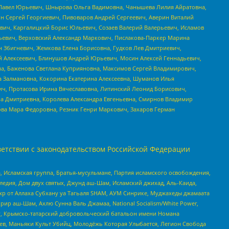
й Павел Юрьевич, Шнырова Ольга Вадимовна, Чанышева Лилия Айратовна,
ин Сергей Георгиевич, Пивоваров Андрей Сергеевич, Аверин Виталий
вич, Каргалицкий Борис Юльевич, Созаев Валерий Валерьевич, Исламов
льевич, Верховский Александр Маркович, Пислакова-Паркер Марина
н Збигневич, Жемкова Елена Борисовна, Гудков Лев Дмитриевич,
й Алексеевич, Блинушов Андрей Юрьевич, Мосин Алексей Геннадьевич,
а, Баженова Светлана Куприяновна, Максимов Сергей Владимирович,
а Залмановна, Кокорина Екатерина Алексеевна, Шуманов Илья
ч, Протасова Ирина Вячеславовна, Литинский Леонид Борисович,
а Дмитриевна, Королева Александра Евгеньевна, Смирнов Владимир
ова Мара Федоровна, Резник Генри Маркович, Захаров Герман
етствии с законодательством Российской Федерации
 Исламская группа, Братья-мусульмане, Партия исламского освобождения,
едия, Дом двух святых, Джунд аш-Шам, Исламский джихад, Аль-Каида,
жр от Аллаха Субхану уа Тагьаля SHAM, АУМ Синрике, Муджахеды джамаата
рир аш-Шам, Ахлю Сунна Валь Джамаа, National Socialism/White Power,
рг, Крымско-татарский добровольческий батальон имени Номана
оев, Маньяки Культ Убийц, Молодёжь Которая Улыбается, Легион Свобода