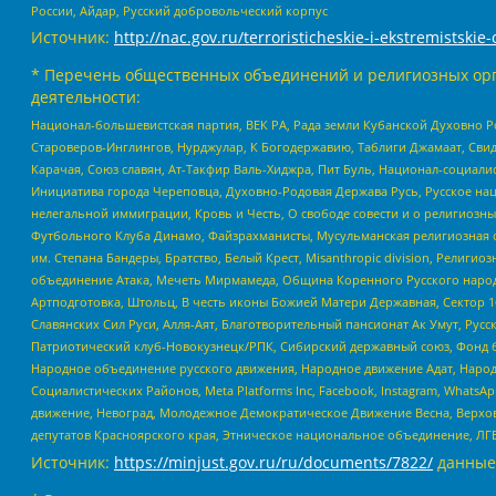
России, Айдар, Русский добровольческий корпус
Источник:
http://nac.gov.ru/terroristicheskie-i-ekstremistskie-
* Перечень общественных объединений и религиозных орг
деятельности:
Национал-большевистская партия, ВЕК РА, Рада земли Кубанской Духовно
Староверов-Инглингов, Нурджулар, К Богодержавию, Таблиги Джамаат, Сви
Карачая, Союз славян, Ат-Такфир Валь-Хиджра, Пит Буль, Национал-социал
Инициатива города Череповца, Духовно-Родовая Держава Русь, Русское н
нелегальной иммиграции, Кровь и Честь, О свободе совести и о религиоз
Футбольного Клуба Динамо, Файзрахманисты, Мусульманская религиозная о
им. Степана Бандеры, Братство, Белый Крест, Misanthropic division, Рели
объединение Атака, Мечеть Мирмамеда, Община Коренного Русского народа
Артподготовка, Штольц, В честь иконы Божией Матери Державная, Сектор 1
Славянских Сил Руси, Алля-Аят, Благотворительный пансионат Ак Умут, Русск
Патриотический клуб-Новокузнецк/РПК, Сибирский державный союз, Фонд б
Народное объединение русского движения, Народное движение Адат, Народ
Социалистических Районов, Meta Platforms Inc, Facebook, Instagram, Wha
движение, Невоград, Молодежное Демократическое Движение Весна, Верхов
депутатов Красноярского края, Этническое национальное объединение, ЛГ
Источник:
https://minjust.gov.ru/ru/documents/7822/
данные