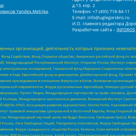
зи
д.13, кор. 2
рвисов Yandex.Metrika,
Телефон: +7 (495) 718-84-11
E-mail: info@uglegorskns.ru
И.О. главного редактора Доро
Разработчик сайта –
INFOROS
енных организаций, деятельность которых признана нежелате
 Фонд Содействия, Фонд Открытое общество, Американо-российский фонд по э
 Международный Республиканский Институт, Открытая Россия, Институт совре
р электоральных исследований, Германский фонд Маршалла Соединенных Штатов
еловек в беде, Европейский фонд за демократию, Джеймстаунский фонд, Прожект
дованию преследования в отношении Фалуньгун в Китае, Всемирная организация 
беральной современности, Форум русскоязычных европейцев, Немецко-русский о
формации, Проект Медиа, Международное партнерство за права человека, Духов
 Колледж, Международное христианское движение, Всемирный Институт Саентол
 ИДЕЛЬ-УРАЛ, Ассоциация развития журналистики, IStories fonds, Королевск
r, Институт правовой инициативы Центральной и Восточной Европы, Фонд Открытой Э
ты, Международный научный центр им Вудро Вильсона, Свободная пресса, Возро
России, Лига Свободных Наций, Transparеncy International, Форум Свободных Н
правления, Форум гражданского общества Россия, Беллона, Союз жителей острово
роды, BDR Novaja Gazeta-Europe, Алтай проект, Образовательный дом прав челов