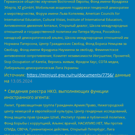
Германское общество изучения Восточной Европы, Фонд имени Фридриха
Эберта, XZ gGmbH, Мобильная академия поддержки гендерной демократии
и миротворчества, Форум имени Льва Копелева, American Councils for
International Education, Cultural Vistas, Institute of International Education,
Антивоенное движение Антальи, Открытый диалог, Школа международных
отношений и государственной политики им Питера Мунка, Российско-
канадский демократический альянс, Школа международных отношений им
Нормана Патерсона, Центр Гражданских Свобод, Фонд Бориса Немцова за
Свободу, Фонд имени Фридриха Науманна за свободу, Феминистское
антивоенное сопротивление, Комитет независимости Ингушетии, Прометей,
Stop Occupation of Karelia, Вернись живым, Фридом Хаус, СОТА медиа,
Либерально-демократическая Лига Украины
Источник:
https://minjust.gov.ru/ru/documents/7756/
данные
на
13.05.2024
* Сведения реестра НКО, выполняющих функции
иностранного агента:
Лилит, Правозащитная группа Гражданин.Армия.Право, Нижегородский
центр немецкой и европейской культуры, Центр гендерных исследований,
Фонд защиты прав граждан Штаб, Институт права и публичной политики,
Фонд борьбы с коррупцией, Альянс врачей, НАСИЛИЮ.НЕТ, Мы против
СПИДа, СВЕЧА, Гуманитарное действие, Открытый Петербург, Лига