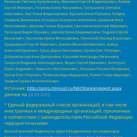
Баженова Светлана Куприяновна, Максимов Сергей Владимирович, Беляев
Сергей Иванович, Голубева Елена Николаевна, Ганнушкина Светлана
Алексеевна, Закс Елена Владимировна, Буртина Елена Юрьевна, Гендель
Людмила Залмановна, Кокорина Екатерина Алексеевна, Шуманов Илья
Вячеславович, Арапова Галина Юрьевна, Свечников Анатолий Мариевич,
Прохоров Вадим Юрьевич, Шахова Елена Владимировна, Подузов Сергей
Васильевич, Протасова Ирина Вячеславовна, Литинский Леонид Борисович,
Лукашевский Сергей Маркович, Бахмин Вячеслав Иванович, Шабад
Анатолий Ефимович, Сухих Дарья Николаевна, Орлов Олег Петрович,
Добровольская Анна Дмитриевна, Королева Александра Евгеньевна,
Смирнов Владимир Александрович, Вицин Сергей Ефимович, Золотухин
Борис Андреевич, Левинсон Лев Семенович, Локшина Татьяна Иосифовна,
Орлов Олег Петрович, Полякова Мара Федоровна, Резник Генри Маркович,
Захаров Герман Константинович
Источник:
http://unro.minjust.ru/NKOForeignAgent.aspx
данные на
24.03.2022
* Единый федеральный список организаций, в том числе
иностранных и международных организаций, признанных
в соответствии с законодательством Российской Федерации
террористическими:
Высший военный Маджлисуль Шура Объединенных сил моджахедов