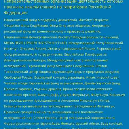
неправительственных организаций, деятельность которых
признана нежелательной на территории Российской
Федерации:
Национальный фонд в поддержку демократии, Институт Открытое
Общество Фонд Содействия, Фонд Открытое общество, Американо-
российский фонд по экономическому и правовому развитию,
Национальный Демократический Институт Международных Отношений,
MEDIA DEVELOPMENT INVESTMENT FUND, Международный Республиканский
Институт, Открытая Россия, Институт современной России, Черноморский
фонд регионального сотрудничества, Европейская Платформа за
Демократические Выборы, Международный центр электоральных
исследований, Германский фонд Маршалла Соединенных Штатов,
Тихоокеанский центр защиты окружающей среды и природных ресурсов,
Свободная Россия, Всемирный конгресс украинцев, Атлантический совет,
Человек в беде, Европейский фонд за демократию, Джеймстаунский фонд,
Прожект Хармони, Родники дракона, Врачи против насильственного
извлечения органов, Фалунь Дафа, Друзья Фалуньгун, Фалуньгун, Коалиция
по расследованию преследования в отношении Фалуньгун в Китае,
Всемирная организация по расследованию преследований Фалуньгун,
Пражский гражданский центр, Ассоциация школ политических
исследований при Совете Европы, Центр либеральной современности,
Форум русскоязычных европейцев, Немецко-русский обмен, Бард колледж,