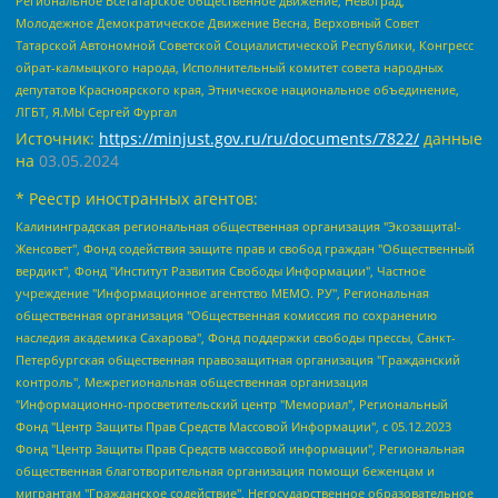
Региональное Всетатарское общественное движение, Невоград,
Молодежное Демократическое Движение Весна, Верховный Совет
Татарской Автономной Советской Социалистической Республики, Конгресс
ойрат-калмыцкого народа, Исполнительный комитет совета народных
депутатов Красноярского края, Этническое национальное объединение,
ЛГБТ, Я.МЫ Сергей Фургал
Источник:
https://minjust.gov.ru/ru/documents/7822/
данные
на
03.05.2024
* Реестр иностранных агентов:
Калининградская региональная общественная организация "Экозащита!-Женсовет", Фонд содействия защите прав и свобод граждан "Общественный вердикт", Фонд "Институт Развития Свободы Информации", Частное учреждение "Информационное агентство МЕМО. РУ", Региональная общественная организация "Общественная комиссия по сохранению наследия академика Сахарова", Фонд поддержки свободы прессы, Санкт-Петербургская общественная правозащитная организация "Гражданский контроль", Межрегиональная общественная организация "Информационно-просветительский центр "Мемориал", Региональный Фонд "Центр Защиты Прав Средств Массовой Информации", с 05.12.2023 Фонд "Центр Защиты Прав Средств массовой информации", Региональная общественная благотворительная организация помощи беженцам и мигрантам "Гражданское содействие", Негосударственное образовательное учреждение дополнительного профессионального образования (повышение квалификации) специалистов "АКАДЕМИЯ ПО ПРАВАМ ЧЕЛОВЕКА", Свердловская региональная общественная организация "Сутяжник", Автономная некоммерческая организация "Центр независимых социологических исследований", Союз общественных объединений "Российский исследовательский центр по правам человека", Региональное общественное учреждение научно-информационный центр "МЕМОРИАЛ", Некоммерческая организация "Фонд защиты гласности", Автономная некоммерческая организация "Институт прав человека", Городская общественная организация "Екатеринбургское общество "МЕМОРИАЛ", Городская общественная организация "Рязанское историко-просветительское и правозащитное общество "Мемориал" (Рязанский Мемориал), Челябинский региональный орган общественной самодеятельности – женское общественное объединение "Женщины Евразии", Челябинский региональный орган общественной самодеятельности "Уральская правозащитная группа", Фонд содействия защите здоровья и социальной справедливости имени Андрея Рылькова, Автономная Некоммерческая Организация "Аналитический Центр Юрия Левады", Автономная некоммерческая организация социальной поддержки населения "Проект Апрель", Региональная общественная организация помощи женщинам и детям, находящимся в кризисной ситуации "Информационно-методический центр "Анна", Фонд содействия развитию массовых коммуникаций и правовому просвещению "Так-так-Так", Фонд содействия устойчивому развитию "Серебряная тайга", Свердловский региональный общественный фонд социальных проектов "Новое время", "Idel.Реалии", Кавказ.Реалии, Крым.Реалии, Телеканал Настоящее Время, Татаро-башкирская служба Радио Свобода (Azatliq Radiosi), Радио Свободная Европа/Радио Свобода (PCE/PC), "Сибирь.Реалии", "Фактограф", Благотворительный фонд помощи осужденным и их семьям, Автономная некоммерческая организация "Институт глобализации и социальных движений", Фонд "В защиту прав заключенных", Частное учреждение "Центр поддержки и содействия развитию средств массовой информации", Пензенский региональный общественный благотворительный фонд "Гражданский союз", "Север.Реалии", Некоммерческая организация Фонд "Правовая инициатива", Общество с ограниченной ответственностью "Радио Свободная Европа/Радио Свобода", Чешское информационное агентство "MEDIUM-ORIENT", Красноярская региональная общественная организация "Мы против СПИДа", Камалягин Денис Николаевич, Маркелов Сергей Евгеньевич, Пономарев Лев Александрович, Савицкая Людмила Алексеевна, Автономная некоммерческая организация "Центр по работе с проблемой насилия "НАСИЛИЮ.НЕТ", Межрегиональный профессиональный союз работников здравоохранения "Альянс врачей", Юридическое лицо, зарегистрированное в Латвийской Республике, SIA "Medusa Project" (регистрационный номер 40103797863, дата регистрации 10.06.2014), Некоммерческая организация "Фонд по борьбе с коррупцией", Автономная некоммерческая организация "Институт права и публичной политики", Баданин Роман Сергеевич, Гликин Максим Александрович, Железнова Мария Михайловна, Лукьянова Юлия Сергеевна, Маетная Елизавета Витальевна, Маняхин Петр Борисович, Чуракова Ольга Владимировна, Ярош Юлия Петровна, Юридическое лицо "The Insider SIA", зарегистрированное в Риге, Латвийская Республика (дата регистрации 26.06.2015), являющееся администратором доменного имени интернет-издания "The Insider SIA", https://theins.ru, Постернак Алексей Евгеньевич, Рубин Михаил Аркадьевич, Анин Роман Александрович, Юридическое лицо Istories fonds, зарегистрированное в Латвийской Республике (регистрационный номер 50008295751, дата регистрации 24.02.2020), Великовский Дмитрий Александрович, Долинина Ирина Николаевна, Мароховская Алеся Алексеевна, Шлейнов Роман Юрьевич, Шмагун Олеся Валентиновна, Общество с ограниченной ответственностью "Альтаир 2021", Общество с ограниченной ответственностью "Вега 2021", Общество с ограниченной ответственностью "Главный редактор 2021", Общество с ограниченной ответственностью "Ромашки монолит", Важенков Артем Валерьевич, Ивановская областная общественная организация "Центр гендерных исследований", Гурман Юрий Альбертович, Медиапроект "ОВД-Инфо", Егоров Владимир Владимирович, Жилинский Владимир Александрович, Общество с ограниченной ответственностью "ЗП", Иванова София Юрьевна, Карезина Инна Павловна, Кильтау Екатерина Викторовна, Петров Алексей Викторович, Пискунов Сергей Евгеньевич, Смирнов Сергей Сергеевич, Тихонов Михаил Сергеевич, Общество с ограниченной ответственностью "ЖУРНАЛИСТ-ИНОСТРАННЫЙ АГЕНТ", Арапова Галина Юрьевна, Вольтская Татьяна Анатольевна, Американская компания "Mason G.E.S. Anonymous Foundation" (США), являющаяся владельцем интернет-издания https://mnews.world/, Компания "Stichting Bellingcat", зарегистрированная в Нидерландах (дата регистрации 11.07.2018), Захаров Андрей Вячеславович, Клепиковская Екатерина Дмитриевна, Общество с ограниченной ответственностью "МЕМО", Перл Роман Александрович, Симонов Евгений Алексеевич, Соловьева Елена Анатольевна, Сотников Даниил Владимирович, Сурначева Елизавета Дмитриевна, Автономная некоммерческая организация по защите прав человека и информированию населения "Якутия – Наше Мнение", Общество с ограниченной ответственностью "Москоу диджитал медиа", с 26.01.2023 Общество с ограниченной ответственностью "Чайка Белые сады", Ветошкина Валерия Валерьевна, Заговора Максим Александрович, Межрегиональное общественное движение "Российская ЛГБТ - сеть", Оленичев Максим Владимирович, Павлов Иван Юрьевич, Скворцова Елена Сергеевна, Общество с ограниченной ответственностью "Как бы инагент", Кочетков Игорь Викторович, Общество с ограниченной ответственностью "Честные выборы", Еланчик Олег Александрович, Общество с ограниченной ответственностью "Нобелевский призыв", Гималова Регина Эмилевна, Григорьев Андрей Валерьевич, Григорьева Алина Александровна, Ассоциация по содействию защите прав призывников, альтернативнослужащих и военнослужащих "Правозащитная группа "Гражданин.Армия.Право", Хисамова Регина Фаритовна, Автономная некоммерческая организация по реализации социально-правовых программ "Лилит", Дальневосточное общественное движение "Маяк", Санкт-Петербургская ЛГБТ-инициативная группа "Выход", Инициативная группа ЛГБТ+ "Реверс", Алексеев Андрей Викторович, Бекбулатова Таисия Львовна, Беляев Иван Михайлович, Владыкина Елена Сергеевна, Гельман Марат Александрович, Никульшина Вероника Юрьевна, Толоконникова Надежда Андреевна, Шендерович Виктор Анатольевич, Общество с ограниченной ответственностью "Данное сообщение", Общество с ограниченной ответственностью Издательский дом "Новая глава", Айнбиндер Александра Александровна, Московский комьюнити-центр для ЛГБТ+инициатив, Благотворительный фонд развития филантропии, Deutsche Welle (Германия, Kurt-Schumacher-Strasse 3, 53113 Bonn), Борзунова Мария Михайловна, Воробьев Виктор Викторович, Голубева Анна Львовна, Константинова Алла Михайловна, Малкова Ирина Владимировна, Мурадов Мурад Абдулгалимович, Осетинская Елизавета Николаевна, Понасенков Евгений Николаевич, Ганапольский Матвей Юрьевич, Киселев Евгений Алексеевич, Борухович Ирина Григорьевна, Дремин Иван Тимофеевич, Дубровский Дмитрий Викторович, Красноярская региональная общественная организация поддержки и развития альтернативных образовательных технологий и межкультурных коммуникаций "ИНТЕРРА", Маяковская Екатерина Алексеевна, Фейгин Марк Захарович, Филимонов Андрей Викторович, Дзугкоева Регина Николаевна, Доброхотов Роман Александрович, Дудь Юрий Александрович, Елкин Сергей Владимирович, Кругликов Кирилл Игоревич, Сабунаева Мария Леонидовна, Семенов Алексей Владимирович, Шаинян Карен Багратович, Шульман Екатерина Михайловна, Асафьев Артур Валерьевич, Вахштайн Виктор Семенович, Венедиктов Алексей Алексеевич, Лушникова Екатерина Евгеньевна, Волков Леонид Михайлович, Невзоров Александр Глебович, Пархоменко Сергей Борисович, Сироткин Ярослав Николаевич, Кара-Мурза Владимир Владимирович, Баранова Наталья Владимировна, Гозман Леонид Яковлевич, Кагарлицкий Борис Юльевич, Климарев Михаил Валерьевич, Милов Владимир Станиславович, Автономная некоммерческая организация Краснодарский центр современного искусства "Типография", Моргенштерн Алишер Тагирович, Соболь Любовь Эдуардовна, Общество с ограниченной ответственностью "ЛИЗА НОРМ", Каспаров Гарри Кимович, Ходорковский Михаил Борисович, Общество с ограниченной ответственностью "Апрельские тезисы", Данилович Ирина Брониславовна, Кашин Олег Владимирович, Петров Николай Владимирович, Пивоваров Алексей Владимирович, Соколов Михаил Владимирович, Цветкова Юлия Владимировна, Чичваркин Евгений Александрович, Комитет против пыток/Команда против пыток, Общество с ограниченной ответственностью "Первый научный", Общество с ограниченной ответственностью "Вертолет и ко", Белоцерковская Вероника Борисовна, Кац Максим Евгеньевич, Лазарева Татьяна Юрьевна, Шаведдинов Руслан Табризович, Яшин Илья Валерьевич, Общество с ограниченной ответственностью "Иноагент ААВ", Алешковский Дмитрий Петрович, Альбац Евгения Марковна, Быков Дмитрий Львович, Галямина Юлия Евгеньевна, Лойко Сергей Леонидович, Мартынов Кирилл Константинович, Медведев Сергей Александрович, Крашенинников Федор Геннадиевич, Гордеева Катерина Вл