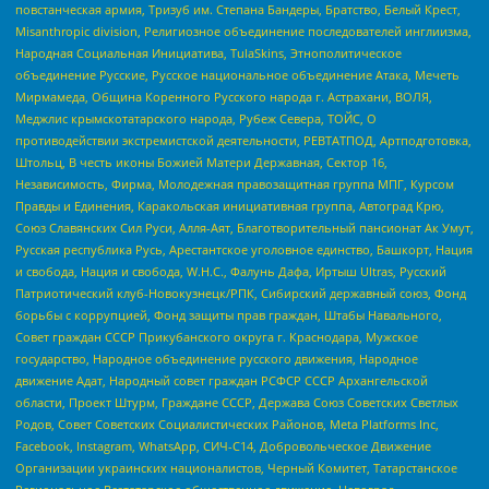
повстанческая армия, Тризуб им. Степана Бандеры, Братство, Белый Крест,
Misanthropic division, Религиозное объединение последователей инглиизма,
Народная Социальная Инициатива, TulaSkins, Этнополитическое
объединение Русские, Русское национальное объединение Атака, Мечеть
Мирмамеда, Община Коренного Русского народа г. Астрахани, ВОЛЯ,
Меджлис крымскотатарского народа, Рубеж Севера, ТОЙС, О
противодействии экстремистской деятельности, РЕВТАТПОД, Артподготовка,
Штольц, В честь иконы Божией Матери Державная, Сектор 16,
Независимость, Фирма, Молодежная правозащитная группа МПГ, Курсом
Правды и Единения, Каракольская инициативная группа, Автоград Крю,
Союз Славянских Сил Руси, Алля-Аят, Благотворительный пансионат Ак Умут,
Русская республика Русь, Арестантское уголовное единство, Башкорт, Нация
и свобода, Нация и свобода, W.H.С., Фалунь Дафа, Иртыш Ultras, Русский
Патриотический клуб-Новокузнецк/РПК, Сибирский державный союз, Фонд
борьбы с коррупцией, Фонд защиты прав граждан, Штабы Навального,
Совет граждан СССР Прикубанского округа г. Краснодара, Мужское
государство, Народное объединение русского движения, Народное
движение Адат, Народный совет граждан РСФСР СССР Архангельской
области, Проект Штурм, Граждане СССР, Держава Союз Советских Светлых
Родов, Совет Советских Социалистических Районов, Meta Platforms Inc,
Facebook, Instagram, WhatsApp, СИЧ-С14, Добровольческое Движение
Организации украинских националистов, Черный Комитет, Татарстанское