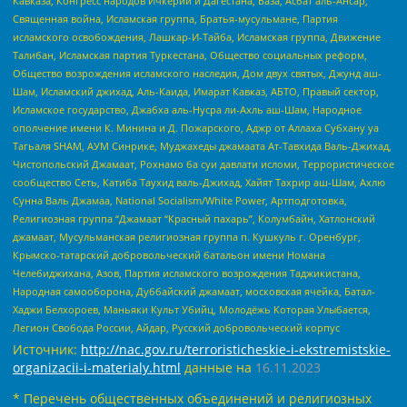
Кавказа, Конгресс народов Ичкерии и Дагестана, База, Асбат аль-Ансар,
Священная война, Исламская группа, Братья-мусульмане, Партия
исламского освобождения, Лашкар-И-Тайба, Исламская группа, Движение
Талибан, Исламская партия Туркестана, Общество социальных реформ,
Общество возрождения исламского наследия, Дом двух святых, Джунд аш-
Шам, Исламский джихад, Аль-Каида, Имарат Кавказ, АБТО, Правый сектор,
Исламское государство, Джабха аль-Нусра ли-Ахль аш-Шам, Народное
ополчение имени К. Минина и Д. Пожарского, Аджр от Аллаха Субхану уа
Тагьаля SHAM, АУМ Синрике, Муджахеды джамаата Ат-Тавхида Валь-Джихад,
Чистопольский Джамаат, Рохнамо ба суи давлати исломи, Террористическое
сообщество Сеть, Катиба Таухид валь-Джихад, Хайят Тахрир аш-Шам, Ахлю
Сунна Валь Джамаа, National Socialism/White Power, Артподготовка,
Религиозная группа “Джамаат “Красный пахарь”, Колумбайн, Хатлонский
джамаат, Мусульманская религиозная группа п. Кушкуль г. Оренбург,
Крымско-татарский добровольческий батальон имени Номана
Челебиджихана, Азов, Партия исламского возрождения Таджикистана,
Народная самооборона, Дуббайский джамаат, московская ячейка, Батал-
Хаджи Белхороев, Маньяки Культ Убийц, Молодёжь Которая Улыбается,
Легион Свобода России, Айдар, Русский добровольческий корпус
Источник:
http://nac.gov.ru/terroristicheskie-i-ekstremistskie-
organizacii-i-materialy.html
данные на
16.11.2023
* Перечень общественных объединений и религиозных