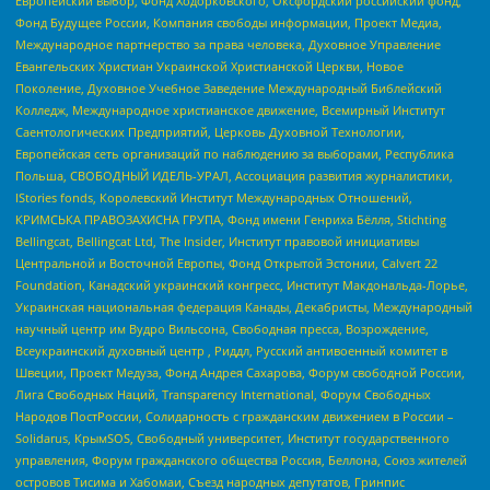
Европейский выбор, Фонд Ходорковского, Оксфордский российский фонд,
Фонд Будущее России, Компания свободы информации, Проект Медиа,
Международное партнерство за права человека, Духовное Управление
Евангельских Христиан Украинской Христианской Церкви, Новое
Поколение, Духовное Учебное Заведение Международный Библейский
Колледж, Международное христианское движение, Всемирный Институт
Саентологических Предприятий, Церковь Духовной Технологии,
Европейская сеть организаций по наблюдению за выборами, Республика
Польша, СВОБОДНЫЙ ИДЕЛЬ-УРАЛ, Ассоциация развития журналистики,
IStories fonds, Королевский Институт Международных Отношений,
КРИМСЬКА ПРАВОЗАХИСНА ГРУПА, Фонд имени Генриха Бёлля, Stichting
Bellingcat, Bellingcat Ltd, The Insider, Институт правовой инициативы
Центральной и Восточной Европы, Фонд Открытой Эстонии, Calvert 22
Foundation, Канадский украинский конгресс, Институт Макдональда-Лорье,
Украинская национальная федерация Канады, Декабристы, Международный
научный центр им Вудро Вильсона, Свободная пресса, Возрождение,
Всеукраинский духовный центр , Риддл, Русский антивоенный комитет в
Швеции, Проект Медуза, Фонд Андрея Сахарова, Форум свободной России,
Лига Свободных Наций, Transparеncy International, Форум Свободных
Народов ПостРоссии, Солидарность с гражданским движением в России –
Solidarus, КрымSOS, Свободный университет, Институт государственного
управления, Форум гражданского общества Россия, Беллона, Союз жителей
островов Тисима и Хабомаи, Съезд народных депутатов, Гринпис