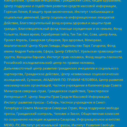
Избирателей, Правовая инициатива, Гражданский Союз, Хасдей Ерушалаим,
Центр поддержки и содействия развитию средств массовой информации,
Горячая Линия, В защиту прав заключенных, Институт глобализации и
социальных движений, Центр социально-информационных инициатив
Действие, Благотворительный фонд охраны здоровья и защиты прав
граждан, Благотворительный фонд помощи осужденным и их семьям, Фонд
Тольятти, Новое время, Серебряная тайга, Так-Так-Так, Сова, центр Анна,
Проект Апрель, Самарская губерния, Эра здоровья, Мемориал,
Аналитический Центр Юрия Левады, Издательство Парк Гагарина, Фонд
имени Андрея Рылькова, Сфера, Центр СИБАЛЬТ, Уральская правозащитная
группа, Женщины Евразии, Институт прав человека, Фонд защиты гласности,
Российский исследовательский центр по правам человека,
Дальневосточный центр развития гражданских инициатив и социального
партнерства, Гражданское действие, Центр независимых социологических
исследований, Сутяжник, АКАДЕМИЯ ПО ПРАВАМ ЧЕЛОВЕКА, Центр развития
некоммерческих организаций, Частное учреждение в Калининграде Совета
Министров северных стран, Гражданское содействие, Трансперенси
Интернешнл-Р, Центр Защиты Прав Средств Массовой Информации,
Институт развития прессы - Сибирь, Частное учреждение в Санкт-
Петербурге Совета Министров Северных Стран, Фонд поддержки свободы
прессы, Гражданский контроль, Человек и Закон, Общественная комиссия
по сохранению наследия академика Сахарова, Информационное агентство
МЕМО. РУ, Институт региональной прессы, Институт Развития Свободы