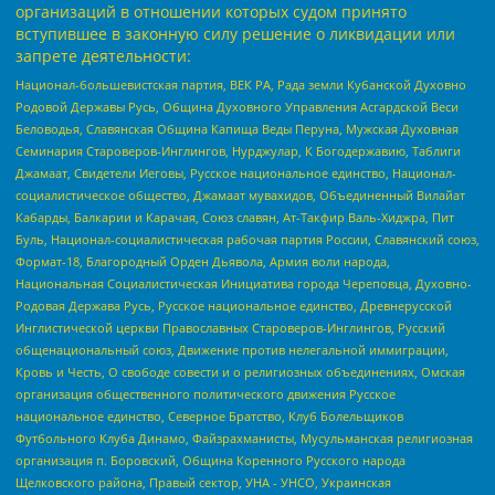
организаций в отношении которых судом принято
вступившее в законную силу решение о ликвидации или
запрете деятельности:
Национал-большевистская партия, ВЕК РА, Рада земли Кубанской Духовно
Родовой Державы Русь, Община Духовного Управления Асгардской Веси
Беловодья, Славянская Община Капища Веды Перуна, Мужская Духовная
Семинария Староверов-Инглингов, Нурджулар, К Богодержавию, Таблиги
Джамаат, Свидетели Иеговы, Русское национальное единство, Национал-
социалистическое общество, Джамаат мувахидов, Объединенный Вилайат
Кабарды, Балкарии и Карачая, Союз славян, Ат-Такфир Валь-Хиджра, Пит
Буль, Национал-социалистическая рабочая партия России, Славянский союз,
Формат-18, Благородный Орден Дьявола, Армия воли народа,
Национальная Социалистическая Инициатива города Череповца, Духовно-
Родовая Держава Русь, Русское национальное единство, Древнерусской
Инглистической церкви Православных Староверов-Инглингов, Русский
общенациональный союз, Движение против нелегальной иммиграции,
Кровь и Честь, О свободе совести и о религиозных объединениях, Омская
организация общественного политического движения Русское
национальное единство, Северное Братство, Клуб Болельщиков
Футбольного Клуба Динамо, Файзрахманисты, Мусульманская религиозная
организация п. Боровский, Община Коренного Русского народа
Щелковского района, Правый сектор, УНА - УНСО, Украинская