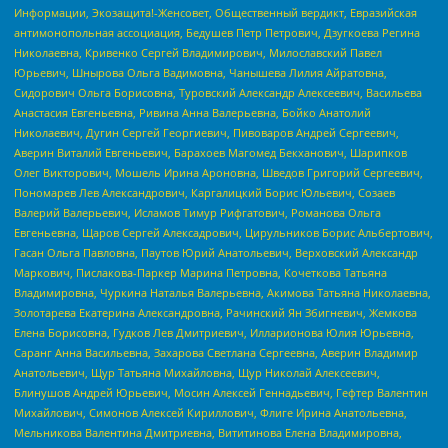
Информации, Экозащита!-Женсовет, Общественный вердикт, Евразийская
антимонопольная ассоциация, Бедушев Петр Петрович, Дзугкоева Регина
Николаевна, Кривенко Сергей Владимирович, Милославский Павел
Юрьевич, Шнырова Ольга Вадимовна, Чанышева Лилия Айратовна,
Сидорович Ольга Борисовна, Туровский Александр Алексеевич, Васильева
Анастасия Евгеньевна, Ривина Анна Валерьевна, Бойко Анатолий
Николаевич, Дугин Сергей Георгиевич, Пивоваров Андрей Сергеевич,
Аверин Виталий Евгеньевич, Барахоев Магомед Бекханович, Шарипков
Олег Викторович, Мошель Ирина Ароновна, Шведов Григорий Сергеевич,
Пономарев Лев Александрович, Каргалицкий Борис Юльевич, Созаев
Валерий Валерьевич, Исламов Тимур Рифгатович, Романова Ольга
Евгеньевна, Щаров Сергей Алексадрович, Цирульников Борис Альбертович,
Гасан Ольга Павловна, Паутов Юрий Анатольевич, Верховский Александр
Маркович, Пислакова-Паркер Марина Петровна, Кочеткова Татьяна
Владимировна, Чуркина Наталья Валерьевна, Акимова Татьяна Николаевна,
Золотарева Екатерина Александровна, Рачинский Ян Збигневич, Жемкова
Елена Борисовна, Гудков Лев Дмитриевич, Илларионова Юлия Юрьевна,
Саранг Анна Васильевна, Захарова Светлана Сергеевна, Аверин Владимир
Анатольевич, Щур Татьяна Михайловна, Щур Николай Алексеевич,
Блинушов Андрей Юрьевич, Мосин Алексей Геннадьевич, Гефтер Валентин
Михайлович, Симонов Алексей Кириллович, Флиге Ирина Анатольевна,
Мельникова Валентина Дмитриевна, Вититинова Елена Владимировна,