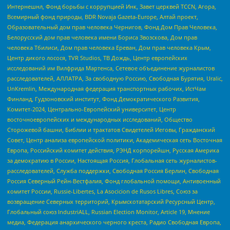
Интернешнл, Фонд борьбы с коррупцией Инк, Завет церквей TCCN, Агора,
Всемирный фонд природы, BDR Novaja Gazeta-Europe, Алтай проект,
Образовательный дом прав человека Чернигов, Фонд Дом Прав Человека,
Белорусский дом прав человека имени Бориса Звозскова, Дом прав
человека Тбилиси, Дом прав человека Ереван, Дом прав человека Крым,
Центр дикого лосося, TVR Studios, ТВ Дождь, Центр европейских
исследований им Вилфрида Мартенса, Сетевое объединение журналистов
расследователей, АЛЛАТРА, За свободную Россию, Свободная Бурятия, Uralic,
UnKremlin, Международная федерация транспортных рабочих, ИстЧам
Финланд, Гудзоновский институт, Фонд Демократического Развития,
Комитет-2024, Центрально-Европейский университет, Центр
восточноевропейских и международных исследований, Общество
Сторожевой башни, Библии и трактатов Свидетелей Иеговы, Гражданский
Совет, Центр анализа европейской политики, Академическая сеть Восточная
Европа, Российский комитет действия, РЭНД корпорейшн, Русская Америка
за демократию в России, Настоящая Россия, Глобальная сеть журналистов-
расследователей, Служба поддержки, Свободная Россия Берлин, Свободная
Россия Северный Рейн-Вестфалия, Фонд глобальной помощи, Антивоенный
комитет России, Russie-Libertes, La Asocicion de Rusos Libres, Союз за
возвращение Северных территорий, Крымскотатарский Ресурсный Центр,
Глобальный союз IndustriALL, Russian Election Monitor, Article 19, Мнение
медиа, Федерация анархического черного креста, Радио Свободная Европа,