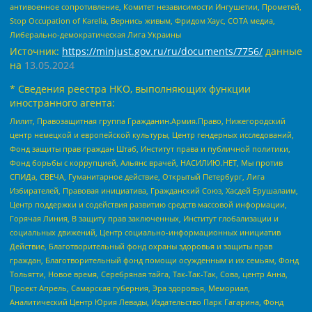
антивоенное сопротивление, Комитет независимости Ингушетии, Прометей,
Stop Occupation of Karelia, Вернись живым, Фридом Хаус, СОТА медиа,
Либерально-демократическая Лига Украины
Источник:
https://minjust.gov.ru/ru/documents/7756/
данные
на
13.05.2024
* Сведения реестра НКО, выполняющих функции
иностранного агента:
Лилит, Правозащитная группа Гражданин.Армия.Право, Нижегородский
центр немецкой и европейской культуры, Центр гендерных исследований,
Фонд защиты прав граждан Штаб, Институт права и публичной политики,
Фонд борьбы с коррупцией, Альянс врачей, НАСИЛИЮ.НЕТ, Мы против
СПИДа, СВЕЧА, Гуманитарное действие, Открытый Петербург, Лига
Избирателей, Правовая инициатива, Гражданский Союз, Хасдей Ерушалаим,
Центр поддержки и содействия развитию средств массовой информации,
Горячая Линия, В защиту прав заключенных, Институт глобализации и
социальных движений, Центр социально-информационных инициатив
Действие, Благотворительный фонд охраны здоровья и защиты прав
граждан, Благотворительный фонд помощи осужденным и их семьям, Фонд
Тольятти, Новое время, Серебряная тайга, Так-Так-Так, Сова, центр Анна,
Проект Апрель, Самарская губерния, Эра здоровья, Мемориал,
Аналитический Центр Юрия Левады, Издательство Парк Гагарина, Фонд