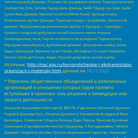
Чистопольский Джамаат, Рохнамо ба суи давлати исломи, Террористическое
сообщество Сеть, Катиба Таухид валь-Джихад, Хайят Тахрир аш-Шам, Ахлю
Сунна Валь Джамаа, National Socialism/White Power, Артподготовка,
Религиозная группа “Джамаат “Красный пахарь”, Колумбайн, Хатлонский
джамаат, Мусульманская религиозная группа п. Кушкуль г. Оренбург,
Крымско-татарский добровольческий батальон имени Номана
Челебиджихана, Азов, Партия исламского возрождения Таджикистана,
Народная самооборона, Дуббайский джамаат, московская ячейка, Батал-
Хаджи Белхороев, Маньяки Культ Убийц, Молодёжь Которая Улыбается,
Легион Свобода России, Айдар, Русский добровольческий корпус
Источник:
http://nac.gov.ru/terroristicheskie-i-ekstremistskie-
organizacii-i-materialy.html
данные на
16.11.2023
* Перечень общественных объединений и религиозных
организаций в отношении которых судом принято
вступившее в законную силу решение о ликвидации или
запрете деятельности:
Национал-большевистская партия, ВЕК РА, Рада земли Кубанской Духовно
Родовой Державы Русь, Община Духовного Управления Асгардской Веси
Беловодья, Славянская Община Капища Веды Перуна, Мужская Духовная
Семинария Староверов-Инглингов, Нурджулар, К Богодержавию, Таблиги
Джамаат, Свидетели Иеговы, Русское национальное единство, Национал-