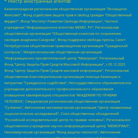
* Реестр иностранных агентов:
Калининградская региональная общественная организация "Экозащита!-Женсовет", Фонд содействия защите прав и свобод граждан "Общественный вердикт", Фонд "Институт Развития Свободы Информации", Частное учреждение "Информационное агентство МЕМО. РУ", Региональная общественная организация "Общественная комиссия по сохранению наследия академика Сахарова", Фонд поддержки свободы прессы, Санкт-Петербургская общественная правозащитная организация "Гражданский контроль", Межрегиональная общественная организация "Информационно-просветительский центр "Мемориал", Региональный Фонд "Центр Защиты Прав Средств Массовой Информации", с 05.12.2023 Фонд "Центр Защиты Прав Средств массовой информации", Региональная общественная благотворительная организация помощи беженцам и мигрантам "Гражданское содействие", Негосударственное образовательное учреждение дополнительного профессионального образования (повышение квалификации) специалистов "АКАДЕМИЯ ПО ПРАВАМ ЧЕЛОВЕКА", Свердловская региональная общественная организация "Сутяжник", Автономная некоммерческая организация "Центр независимых социологических исследований", Союз общественных объединений "Российский исследовательский центр по правам человека", Региональное общественное учреждение научно-информационный центр "МЕМОРИАЛ", Некоммерческая организация "Фонд защиты гласности", Автономная некоммерческая организация "Институт прав человека", Городская общественная организация "Екатеринбургское общество "МЕМОРИАЛ", Городская общественная организация "Рязанское историко-просветительское и правозащитное общество "Мемориал" (Рязанский Мемориал), Челябинский региональный орган общественной самодеятельности – женское общественное объединение "Женщины Евразии", Челябинский региональный орган общественной самодеятельности "Уральская правозащитная группа", Фонд содействия защите здоровья и социальной справедливости имени Андрея Рылькова, Автономная Некоммерческая Организация "Аналитический Центр Юрия Левады", Автономная некоммерческая организация социальной поддержки населения "Проект Апрель", Региональная общественная организация помощи женщинам и детям, находящимся в кризисной ситуации "Информационно-методический центр "Анна", Фонд содействия развитию массовых коммуникаций и правовому просвещению "Так-так-Так", Фонд содействия устойчивому развитию "Серебряная тайга", Свердловский региональный общественный фонд социальных проектов "Новое время", "Idel.Реалии", Кавказ.Реалии, Крым.Реалии, Телеканал Настоящее Время, Татаро-башкирская служба Радио Свобода (Azatliq Radiosi), Радио Свободная Европа/Радио Свобода (PCE/PC), "Сибирь.Реалии", "Фактограф", Благотворительный фонд помощи осужденным и их семьям, Автономная некоммерческая организация "Институт глобализации и социальных движений", Фонд "В защиту прав заключенных", Частное учреждение "Центр поддержки и содействия развитию средств массовой информации", Пензенский региональный общественный благотворительный фонд "Гражданский союз", "Север.Реалии", Некоммерческая организация Фонд "Правовая инициатива", Общество с ограниченной ответственностью "Радио Свободная Европа/Радио Свобода", Чешское информационное агентство "MEDIUM-ORIENT", Красноярская региональная общественная организация "Мы против СПИДа", Камалягин Денис Николаевич, Маркелов Сергей Евгеньевич, Пономарев Лев Александрович, Савицкая Людмила Алексеевна, Автономная некоммерческая организация "Центр по работе с проблемой насилия "НАСИЛИЮ.НЕТ", Межрегиональный профессиональный союз работников здравоохранения "Альянс врачей", Юридическое лицо, зарегистрированное в Латвийской Республике, SIA "Medusa Project" (регистрационный номер 40103797863, дата регистрации 10.06.2014), Некоммерческая организация "Фонд по борьбе с коррупцией", Автономная некоммерческая организация "Институт права и публичной политики", Баданин Роман Сергеевич, Гликин Максим Александрович, Железнова Мария Михайловна, Лукьянова Юлия Сергеевна, Маетная Елизавета Витальевна, Маняхин Петр Борисович, Чуракова Ольга Владимировна, Ярош Юлия Петровна, Юридическое лицо "The Insider SIA", зарегистрированное в Риге, Латвийская Республика (дата регистрации 26.06.2015), являющееся администратором доменного имени интернет-издания "The Insider SIA", https://theins.ru, Постернак Алексей Евгеньевич, Рубин Михаил Аркадьевич, Анин Роман Александрович, Юридическое лицо Istories fonds, зарегистрированное в Латвийской Республике (регистрационный номер 50008295751, дата регистрации 24.02.2020), Великовский Дмитрий Александрович, Долинина Ирина Николаевна, Мароховская Алеся Алексеевна, Шлейнов Роман Юрьевич, Шмагун Олеся Валентиновна, Общество с ограниченной ответственностью "Альтаир 2021", Общество с ограниченной ответственностью "Вега 2021", Общество с ограниченной ответственностью "Главный редактор 2021", Общество с ограниченной ответственностью "Ромашки монолит", Важенков Артем Валерьевич, Ивановская областная общественная организация "Центр гендерных исследований", Гурман Юрий Альбертович, Медиапроект "ОВД-Инфо", Егоров Владимир Владимирович, Жилинский Владимир Александрович, Общество с ограниченной ответственностью "ЗП", Иванова София Юрьевна, Карезина Инна Павловна, Кильтау Екатерина Викторовна, Петров Алексей Викторович, Пискунов Сергей Евгеньевич, Смирнов Сергей Сергеевич, Тихонов Михаил Сергеевич, Общество с ограниченной ответственностью "ЖУРНАЛИСТ-ИНОСТРАННЫЙ АГЕНТ", Арапова Галина Юрьевна, Вольтская Татьяна Анатольевна, Американская компания "Mason G.E.S. Anonymous Foundation" (США), являющаяся владельцем интернет-издания https://mnews.world/, Компания "Stichting Bellingcat", зарегистрированная в Нидерландах (дата регистрации 11.07.2018), Захаров Андрей Вячеславович, Клепиковская Екатерина Дмитриевна, Общество с ограниченной ответственностью "МЕМО", Перл Роман Александрович, Симонов Евгений Алексеевич, Соловьева Елена Анатольевна, Сотников Даниил Владимирович, Сурначева Елизавета Дмитриевна, Автономная некоммерческая организация по защите прав человека и информированию населения "Якутия – Наше Мнение", Общество с ограниченной ответственностью "Москоу диджитал медиа", с 26.01.2023 Общество с ограниченной ответственностью "Чайка Белые сады", Ветошкина Валерия Валерьевна, Заговора Максим Александрович, Межрегиональное общественное движение "Российская ЛГБТ - сеть", Оленичев Максим Владимирович, Павлов Иван Юрьевич, Скворцова Елена Сергеевна, Общество с ограниченной ответственностью "Как бы инагент", Кочетков Игорь Викторович, Общество с ограниченной ответственностью "Честные выборы", Еланчик Олег Александрович, Общество с ограниченной ответственностью "Нобелевский призыв", Гималова Регина Эмилевна, Григорьев Андрей Валерьевич, Григорьева Алина Александровна, Ассоциация по содействию защите прав призывников, альтернативнослужащих и военнослужащих "Правозащитная группа "Гражданин.Армия.Право", Хисамова Регина Фаритовна, Автономная некоммерческая организация по реализации социально-правовых программ "Лилит", Дальневосточное общественное движение "Маяк", Санкт-Петербургская ЛГБТ-инициативная группа "Выход", Инициативная группа ЛГБТ+ "Реверс", Алексеев Андрей Викторович, Бекбулатова Таисия Львовна, Беляев Иван Михайлович, Владыкина Елена Сергеевна, Гельман Марат Александрович, Никульшина Вероника Юрьевна, Толоконникова Надежда Андреевна, Шендерович Виктор Анатольевич, Общество с ограниченной ответственностью "Данное сообщение", Общество с ограниченной ответственностью Издательский дом "Новая глава", Айнбиндер Александра Александровна, Московский комьюнити-центр для ЛГБТ+инициатив, Благотворительный фонд развития филантропии, Deutsche Welle (Германия, Kurt-Schumacher-Strasse 3, 53113 Bonn), Борзунова Мария Михайловна, Воробьев Виктор Викторович, Голубева Анна Львовна, Константинова Алла Михайловна, Малкова Ирина Владимировна, Мурадов Мурад Абдулгалимович, Осетинская Елизавета Николаевна, Понасенков Евгений Николаевич, Ганапольский Матвей Юрьевич, Киселев Евгений Алексеевич, Борухович Ирина Григорьевна, Дремин Иван Тимофеевич, Дубровский Дмитрий Викторович, Красноярская региональная общественная организация поддержки и развития альтернативных образовательных технологий и межкультурных коммуникаций "ИНТЕРРА", Маяковская Екатерина Алексеевна, Фейгин Марк Захарович, Филимонов Андрей Викторович, Дзугкоева Регина Николаевна, Доброхотов Роман Александрович, Дудь Юрий Александрович, Елкин Сергей Владимирович, Кругликов Кирилл Игоревич, Сабунаева Мария Леонидовна, Семенов Алексей Владимирович, Шаинян Карен Багратович, Шульман Екатерина Михайловна, Асафьев Артур Валерьевич, Вахштайн Виктор Семенович, Венедиктов Алексей Алексеевич, Лушникова Екатерина Евгеньевна, Волков Леонид Михайлович, Невзоров Александр Глебович, Пархоменко Сергей Борисович, Сироткин Ярослав Николаевич, Кара-Мурза Владимир Владимирович, Баранова Наталья Владимировна, Гозман Леонид Яковлевич, Кагарлицкий Борис Юльевич, Климарев Михаил Валерьевич, Милов Владимир Станиславович, Автономная некоммерческая организация Краснодарский центр современного искусства "Типография", Моргенштерн Алишер Тагирович, Соболь Любовь Эдуардовна, Общество с ограниченной ответственностью "ЛИЗА НОРМ", Каспаров Гарри Кимович, Ходорковский Михаил Борисович, Общество с ограниченной ответственностью "Апрельские тезисы", Данилович Ирина Брониславовна, Кашин Олег Владимирович, Петров Николай Владимирович, Пивоваров Алексей Владимирович, Соколов Михаил Владимирович, Цветкова Юлия Владимировна, Чичваркин Евгений Александрович, Комитет против пыток/Команда против пыток, Общество с ограниченной ответственностью "Первый научный", Общество с ограниченной ответственностью "Вертолет и ко", Белоцерковская Вероника Борисовна, Кац Максим Евгеньевич, Лазарева Татьяна Юрьевна, Шаведдинов Руслан Табризович, Яшин Илья Валерьевич, Общество с ограниченной ответственностью "Иноагент ААВ", Алешковский Дмитрий Петрович, Альбац Евгения Марковна, Быков Дмитрий Львович, Галямина Юлия Евгеньевна, Лойко Сергей Леонидович, Мартынов Кирилл Константинович, Медведев Сергей Александрович, Крашенинников Федор Геннадиевич, Гордеева Катерина Вл