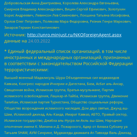
Добровольская Анна Дмитриевна, Королева Александра Евгеньевна,
Смирнов Владимир Александрович, Вицин Сергей Ефимович, Золотухин
Борис Андреевич, Левинсон Лев Семенович, Локшина Татьяна Иосифовна,
Орлов Олег Петрович, Полякова Мара Федоровна, Резник Генри Маркович,
Захаров Герман Константинович
Источник:
http://unro.minjust.ru/NKOForeignAgent.aspx
данные на
24.03.2022
* Единый федеральный список организаций, в том числе
иностранных и международных организаций, признанных
в соответствии с законодательством Российской Федерации
террористическими:
Высший военный Маджлисуль Шура Объединенных сил моджахедов
Кавказа, Конгресс народов Ичкерии и Дагестана, База, Асбат аль-Ансар,
Священная война, Исламская группа, Братья-мусульмане, Партия
исламского освобождения, Лашкар-И-Тайба, Исламская группа, Движение
Талибан, Исламская партия Туркестана, Общество социальных реформ,
Общество возрождения исламского наследия, Дом двух святых, Джунд аш-
Шам, Исламский джихад, Аль-Каида, Имарат Кавказ, АБТО, Правый сектор,
Исламское государство, Джабха аль-Нусра ли-Ахль аш-Шам, Народное
ополчение имени К. Минина и Д. Пожарского, Аджр от Аллаха Субхану уа
Тагьаля SHAM, АУМ Синрике, Муджахеды джамаата Ат-Тавхида Валь-Джихад,