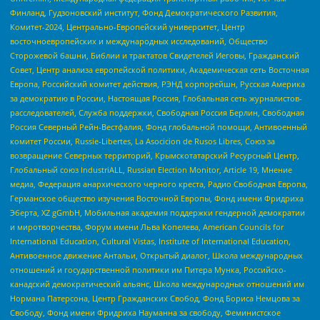
Финланд, Гудзоновский институт, Фонд Демократического Развития,
Комитет-2024, Центрально-Европейский университет, Центр
восточноевропейских и международных исследований, Общество
Сторожевой башни, Библии и трактатов Свидетелей Иеговы, Гражданский
Совет, Центр анализа европейской политики, Академическая сеть Восточная
Европа, Российский комитет действия, РЭНД корпорейшн, Русская Америка
за демократию в России, Настоящая Россия, Глобальная сеть журналистов-
расследователей, Служба поддержки, Свободная Россия Берлин, Свободная
Россия Северный Рейн-Вестфалия, Фонд глобальной помощи, Антивоенный
комитет России, Russie-Libertes, La Asocicion de Rusos Libres, Союз за
возвращение Северных территорий, Крымскотатарский Ресурсный Центр,
Глобальный союз IndustriALL, Russian Election Monitor, Article 19, Мнение
медиа, Федерация анархического черного креста, Радио Свободная Европа,
Германское общество изучения Восточной Европы, Фонд имени Фридриха
Эберта, XZ gGmbH, Мобильная академия поддержки гендерной демократии
и миротворчества, Форум имени Льва Копелева, American Councils for
International Education, Cultural Vistas, Institute of International Education,
Антивоенное движение Антальи, Открытый диалог, Школа международных
отношений и государственной политики им Питера Мунка, Российско-
канадский демократический альянс, Школа международных отношений им
Нормана Патерсона, Центр Гражданских Свобод, Фонд Бориса Немцова за
Свободу, Фонд имени Фридриха Науманна за свободу, Феминистское