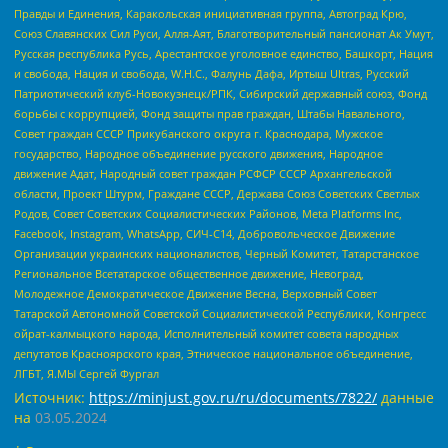
Правды и Единения, Каракольская инициативная группа, Автоград Крю,
Союз Славянских Сил Руси, Алля-Аят, Благотворительный пансионат Ак Умут,
Русская республика Русь, Арестантское уголовное единство, Башкорт, Нация
и свобода, Нация и свобода, W.H.С., Фалунь Дафа, Иртыш Ultras, Русский
Патриотический клуб-Новокузнецк/РПК, Сибирский державный союз, Фонд
борьбы с коррупцией, Фонд защиты прав граждан, Штабы Навального,
Совет граждан СССР Прикубанского округа г. Краснодара, Мужское
государство, Народное объединение русского движения, Народное
движение Адат, Народный совет граждан РСФСР СССР Архангельской
области, Проект Штурм, Граждане СССР, Держава Союз Советских Светлых
Родов, Совет Советских Социалистических Районов, Meta Platforms Inc,
Facebook, Instagram, WhatsApp, СИЧ-С14, Добровольческое Движение
Организации украинских националистов, Черный Комитет, Татарстанское
Региональное Всетатарское общественное движение, Невоград,
Молодежное Демократическое Движение Весна, Верховный Совет
Татарской Автономной Советской Социалистической Республики, Конгресс
ойрат-калмыцкого народа, Исполнительный комитет совета народных
депутатов Красноярского края, Этническое национальное объединение,
ЛГБТ, Я.МЫ Сергей Фургал
Источник:
https://minjust.gov.ru/ru/documents/7822/
данные
на
03.05.2024