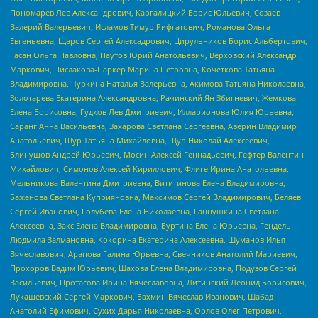
Пономарев Лев Александрович, Каргалицкий Борис Юльевич, Созаев
Валерий Валерьевич, Исламов Тимур Рифгатович, Романова Ольга
Евгеньевна, Щаров Сергей Алексадрович, Цирульников Борис Альбертович,
Гасан Ольга Павловна, Паутов Юрий Анатольевич, Верховский Александр
Маркович, Пислакова-Паркер Марина Петровна, Кочеткова Татьяна
Владимировна, Чуркина Наталья Валерьевна, Акимова Татьяна Николаевна,
Золотарева Екатерина Александровна, Рачинский Ян Збигневич, Жемкова
Елена Борисовна, Гудков Лев Дмитриевич, Илларионова Юлия Юрьевна,
Саранг Анна Васильевна, Захарова Светлана Сергеевна, Аверин Владимир
Анатольевич, Щур Татьяна Михайловна, Щур Николай Алексеевич,
Блинушов Андрей Юрьевич, Мосин Алексей Геннадьевич, Гефтер Валентин
Михайлович, Симонов Алексей Кириллович, Флиге Ирина Анатольевна,
Мельникова Валентина Дмитриевна, Вититинова Елена Владимировна,
Баженова Светлана Куприяновна, Максимов Сергей Владимирович, Беляев
Сергей Иванович, Голубева Елена Николаевна, Ганнушкина Светлана
Алексеевна, Закс Елена Владимировна, Буртина Елена Юрьевна, Гендель
Людмила Залмановна, Кокорина Екатерина Алексеевна, Шуманов Илья
Вячеславович, Арапова Галина Юрьевна, Свечников Анатолий Мариевич,
Прохоров Вадим Юрьевич, Шахова Елена Владимировна, Подузов Сергей
Васильевич, Протасова Ирина Вячеславовна, Литинский Леонид Борисович,
Лукашевский Сергей Маркович, Бахмин Вячеслав Иванович, Шабад
Анатолий Ефимович, Сухих Дарья Николаевна, Орлов Олег Петрович,