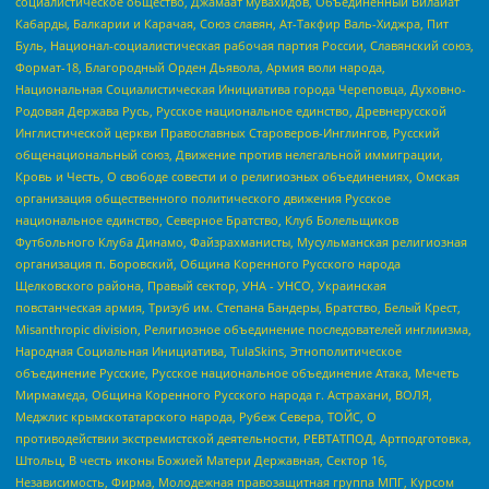
социалистическое общество, Джамаат мувахидов, Объединенный Вилайат
Кабарды, Балкарии и Карачая, Союз славян, Ат-Такфир Валь-Хиджра, Пит
Буль, Национал-социалистическая рабочая партия России, Славянский союз,
Формат-18, Благородный Орден Дьявола, Армия воли народа,
Национальная Социалистическая Инициатива города Череповца, Духовно-
Родовая Держава Русь, Русское национальное единство, Древнерусской
Инглистической церкви Православных Староверов-Инглингов, Русский
общенациональный союз, Движение против нелегальной иммиграции,
Кровь и Честь, О свободе совести и о религиозных объединениях, Омская
организация общественного политического движения Русское
национальное единство, Северное Братство, Клуб Болельщиков
Футбольного Клуба Динамо, Файзрахманисты, Мусульманская религиозная
организация п. Боровский, Община Коренного Русского народа
Щелковского района, Правый сектор, УНА - УНСО, Украинская
повстанческая армия, Тризуб им. Степана Бандеры, Братство, Белый Крест,
Misanthropic division, Религиозное объединение последователей инглиизма,
Народная Социальная Инициатива, TulaSkins, Этнополитическое
объединение Русские, Русское национальное объединение Атака, Мечеть
Мирмамеда, Община Коренного Русского народа г. Астрахани, ВОЛЯ,
Меджлис крымскотатарского народа, Рубеж Севера, ТОЙС, О
противодействии экстремистской деятельности, РЕВТАТПОД, Артподготовка,
Штольц, В честь иконы Божией Матери Державная, Сектор 16,
Независимость, Фирма, Молодежная правозащитная группа МПГ, Курсом