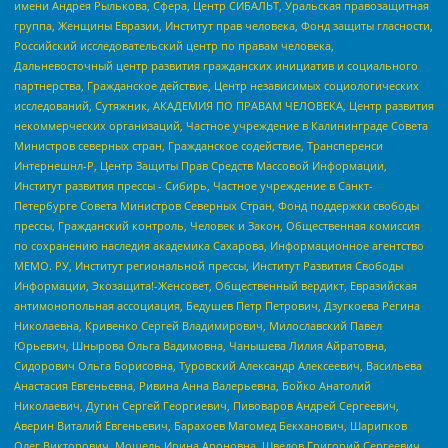
имени Андрея Рылькова, Сфера, Центр СИБАЛЬТ, Уральская правозащитная
группа, Женщины Евразии, Институт прав человека, Фонд защиты гласности,
Российский исследовательский центр по правам человека,
Дальневосточный центр развития гражданских инициатив и социального
партнерства, Гражданское действие, Центр независимых социологических
исследований, Сутяжник, АКАДЕМИЯ ПО ПРАВАМ ЧЕЛОВЕКА, Центр развития
некоммерческих организаций, Частное учреждение в Калининграде Совета
Министров северных стран, Гражданское содействие, Трансперенси
Интернешнл-Р, Центр Защиты Прав Средств Массовой Информации,
Институт развития прессы - Сибирь, Частное учреждение в Санкт-
Петербурге Совета Министров Северных Стран, Фонд поддержки свободы
прессы, Гражданский контроль, Человек и Закон, Общественная комиссия
по сохранению наследия академика Сахарова, Информационное агентство
МЕМО. РУ, Институт региональной прессы, Институт Развития Свободы
Информации, Экозащита!-Женсовет, Общественный вердикт, Евразийская
антимонопольная ассоциация, Бедушев Петр Петрович, Дзугкоева Регина
Николаевна, Кривенко Сергей Владимирович, Милославский Павел
Юрьевич, Шнырова Ольга Вадимовна, Чанышева Лилия Айратовна,
Сидорович Ольга Борисовна, Туровский Александр Алексеевич, Васильева
Анастасия Евгеньевна, Ривина Анна Валерьевна, Бойко Анатолий
Николаевич, Дугин Сергей Георгиевич, Пивоваров Андрей Сергеевич,
Аверин Виталий Евгеньевич, Барахоев Магомед Бекханович, Шарипков
Олег Викторович, Мошель Ирина Ароновна, Шведов Григорий Сергеевич,