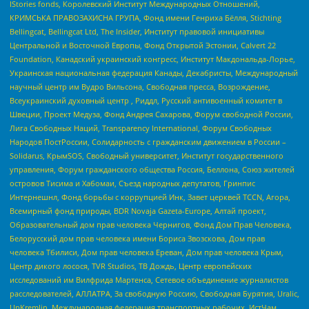
IStories fonds, Королевский Институт Международных Отношений,
КРИМСЬКА ПРАВОЗАХИСНА ГРУПА, Фонд имени Генриха Бёлля, Stichting
Bellingcat, Bellingcat Ltd, The Insider, Институт правовой инициативы
Центральной и Восточной Европы, Фонд Открытой Эстонии, Calvert 22
Foundation, Канадский украинский конгресс, Институт Макдональда-Лорье,
Украинская национальная федерация Канады, Декабристы, Международный
научный центр им Вудро Вильсона, Свободная пресса, Возрождение,
Всеукраинский духовный центр , Риддл, Русский антивоенный комитет в
Швеции, Проект Медуза, Фонд Андрея Сахарова, Форум свободной России,
Лига Свободных Наций, Transparеncy International, Форум Свободных
Народов ПостРоссии, Солидарность с гражданским движением в России –
Solidarus, КрымSOS, Свободный университет, Институт государственного
управления, Форум гражданского общества Россия, Беллона, Союз жителей
островов Тисима и Хабомаи, Съезд народных депутатов, Гринпис
Интернешнл, Фонд борьбы с коррупцией Инк, Завет церквей TCCN, Агора,
Всемирный фонд природы, BDR Novaja Gazeta-Europe, Алтай проект,
Образовательный дом прав человека Чернигов, Фонд Дом Прав Человека,
Белорусский дом прав человека имени Бориса Звозскова, Дом прав
человека Тбилиси, Дом прав человека Ереван, Дом прав человека Крым,
Центр дикого лосося, TVR Studios, ТВ Дождь, Центр европейских
исследований им Вилфрида Мартенса, Сетевое объединение журналистов
расследователей, АЛЛАТРА, За свободную Россию, Свободная Бурятия, Uralic,
UnKremlin, Международная федерация транспортных рабочих, ИстЧам