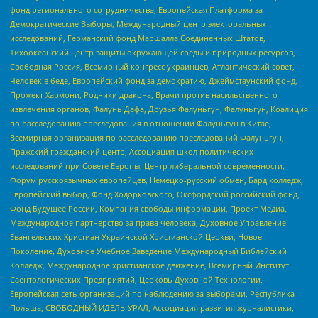
фонд регионального сотрудничества, Европейская Платформа за
Демократические Выборы, Международный центр электоральных
исследований, Германский фонд Маршалла Соединенных Штатов,
Тихоокеанский центр защиты окружающей среды и природных ресурсов,
Свободная Россия, Всемирный конгресс украинцев, Атлантический совет,
Человек в беде, Европейский фонд за демократию, Джеймстаунский фонд,
Прожект Хармони, Родники дракона, Врачи против насильственного
извлечения органов, Фалунь Дафа, Друзья Фалуньгун, Фалуньгун, Коалиция
по расследованию преследования в отношении Фалуньгун в Китае,
Всемирная организация по расследованию преследований Фалуньгун,
Пражский гражданский центр, Ассоциация школ политических
исследований при Совете Европы, Центр либеральной современности,
Форум русскоязычных европейцев, Немецко-русский обмен, Бард колледж,
Европейский выбор, Фонд Ходорковского, Оксфордский российский фонд,
Фонд Будущее России, Компания свободы информации, Проект Медиа,
Международное партнерство за права человека, Духовное Управление
Евангельских Христиан Украинской Христианской Церкви, Новое
Поколение, Духовное Учебное Заведение Международный Библейский
Колледж, Международное христианское движение, Всемирный Институт
Саентологических Предприятий, Церковь Духовной Технологии,
Европейская сеть организаций по наблюдению за выборами, Республика
Польша, СВОБОДНЫЙ ИДЕЛЬ-УРАЛ, Ассоциация развития журналистики,