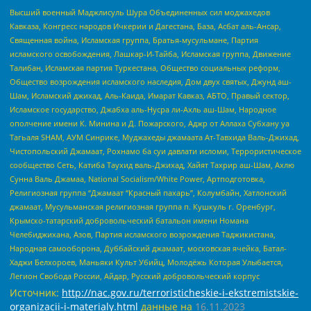
Высший военный Маджлисуль Шура Объединенных сил моджахедов
Кавказа, Конгресс народов Ичкерии и Дагестана, База, Асбат аль-Ансар,
Священная война, Исламская группа, Братья-мусульмане, Партия
исламского освобождения, Лашкар-И-Тайба, Исламская группа, Движение
Талибан, Исламская партия Туркестана, Общество социальных реформ,
Общество возрождения исламского наследия, Дом двух святых, Джунд аш-
Шам, Исламский джихад, Аль-Каида, Имарат Кавказ, АБТО, Правый сектор,
Исламское государство, Джабха аль-Нусра ли-Ахль аш-Шам, Народное
ополчение имени К. Минина и Д. Пожарского, Аджр от Аллаха Субхану уа
Тагьаля SHAM, АУМ Синрике, Муджахеды джамаата Ат-Тавхида Валь-Джихад,
Чистопольский Джамаат, Рохнамо ба суи давлати исломи, Террористическое
сообщество Сеть, Катиба Таухид валь-Джихад, Хайят Тахрир аш-Шам, Ахлю
Сунна Валь Джамаа, National Socialism/White Power, Артподготовка,
Религиозная группа “Джамаат “Красный пахарь”, Колумбайн, Хатлонский
джамаат, Мусульманская религиозная группа п. Кушкуль г. Оренбург,
Крымско-татарский добровольческий батальон имени Номана
Челебиджихана, Азов, Партия исламского возрождения Таджикистана,
Народная самооборона, Дуббайский джамаат, московская ячейка, Батал-
Хаджи Белхороев, Маньяки Культ Убийц, Молодёжь Которая Улыбается,
Легион Свобода России, Айдар, Русский добровольческий корпус
Источник:
http://nac.gov.ru/terroristicheskie-i-ekstremistskie-
organizacii-i-materialy.html
данные на
16.11.2023