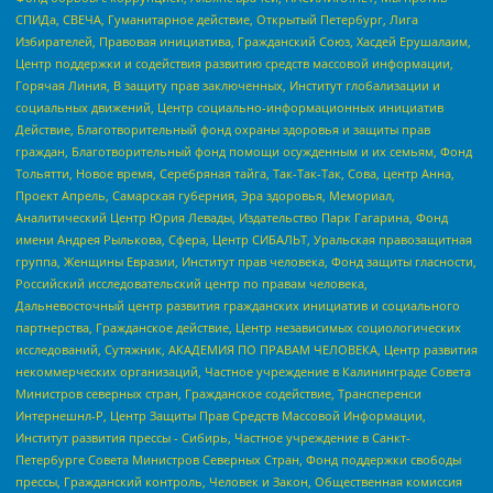
СПИДа, СВЕЧА, Гуманитарное действие, Открытый Петербург, Лига
Избирателей, Правовая инициатива, Гражданский Союз, Хасдей Ерушалаим,
Центр поддержки и содействия развитию средств массовой информации,
Горячая Линия, В защиту прав заключенных, Институт глобализации и
социальных движений, Центр социально-информационных инициатив
Действие, Благотворительный фонд охраны здоровья и защиты прав
граждан, Благотворительный фонд помощи осужденным и их семьям, Фонд
Тольятти, Новое время, Серебряная тайга, Так-Так-Так, Сова, центр Анна,
Проект Апрель, Самарская губерния, Эра здоровья, Мемориал,
Аналитический Центр Юрия Левады, Издательство Парк Гагарина, Фонд
имени Андрея Рылькова, Сфера, Центр СИБАЛЬТ, Уральская правозащитная
группа, Женщины Евразии, Институт прав человека, Фонд защиты гласности,
Российский исследовательский центр по правам человека,
Дальневосточный центр развития гражданских инициатив и социального
партнерства, Гражданское действие, Центр независимых социологических
исследований, Сутяжник, АКАДЕМИЯ ПО ПРАВАМ ЧЕЛОВЕКА, Центр развития
некоммерческих организаций, Частное учреждение в Калининграде Совета
Министров северных стран, Гражданское содействие, Трансперенси
Интернешнл-Р, Центр Защиты Прав Средств Массовой Информации,
Институт развития прессы - Сибирь, Частное учреждение в Санкт-
Петербурге Совета Министров Северных Стран, Фонд поддержки свободы
прессы, Гражданский контроль, Человек и Закон, Общественная комиссия