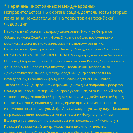
* Перечень иностранных и международных
неправительственных организаций, деятельность которых
признана нежелательной на территории Российской
Федерации:
Национальный фонд в поддержку демократии, Институт Открытое
Общество Фонд Содействия, Фонд Открытое общество, Американо-
российский фонд по экономическому и правовому развитию,
Национальный Демократический Институт Международных Отношений,
MEDIA DEVELOPMENT INVESTMENT FUND, Международный Республиканский
Институт, Открытая Россия, Институт современной России, Черноморский
фонд регионального сотрудничества, Европейская Платформа за
Демократические Выборы, Международный центр электоральных
исследований, Германский фонд Маршалла Соединенных Штатов,
Тихоокеанский центр защиты окружающей среды и природных ресурсов,
Свободная Россия, Всемирный конгресс украинцев, Атлантический совет,
Человек в беде, Европейский фонд за демократию, Джеймстаунский фонд,
Прожект Хармони, Родники дракона, Врачи против насильственного
извлечения органов, Фалунь Дафа, Друзья Фалуньгун, Фалуньгун, Коалиция
по расследованию преследования в отношении Фалуньгун в Китае,
Всемирная организация по расследованию преследований Фалуньгун,
Пражский гражданский центр, Ассоциация школ политических
исследований при Совете Европы, Центр либеральной современности,