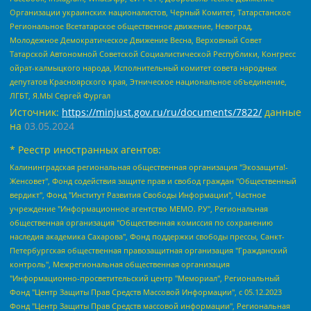
Организации украинских националистов, Черный Комитет, Татарстанское
Региональное Всетатарское общественное движение, Невоград,
Молодежное Демократическое Движение Весна, Верховный Совет
Татарской Автономной Советской Социалистической Республики, Конгресс
ойрат-калмыцкого народа, Исполнительный комитет совета народных
депутатов Красноярского края, Этническое национальное объединение,
ЛГБТ, Я.МЫ Сергей Фургал
Источник:
https://minjust.gov.ru/ru/documents/7822/
данные
на
03.05.2024
* Реестр иностранных агентов:
Калининградская региональная общественная организация "Экозащита!-Женсовет", Фонд содействия защите прав и свобод граждан "Общественный вердикт", Фонд "Институт Развития Свободы Информации", Частное учреждение "Информационное агентство МЕМО. РУ", Региональная общественная организация "Общественная комиссия по сохранению наследия академика Сахарова", Фонд поддержки свободы прессы, Санкт-Петербургская общественная правозащитная организация "Гражданский контроль", Межрегиональная общественная организация "Информационно-просветительский центр "Мемориал", Региональный Фонд "Центр Защиты Прав Средств Массовой Информации", с 05.12.2023 Фонд "Центр Защиты Прав Средств массовой информации", Региональная общественная благотворительная организация помощи беженцам и мигрантам "Гражданское содействие", Негосударственное образовательное учреждение дополнительного профессионального образования (повышение квалификации) специалистов "АКАДЕМИЯ ПО ПРАВАМ ЧЕЛОВЕКА", Свердловская региональная общественная организация "Сутяжник", Автономная некоммерческая организация "Центр независимых социологических исследований", Союз общественных объединений "Российский исследовательский центр по правам человека", Региональное общественное учреждение научно-информационный центр "МЕМОРИАЛ", Некоммерческая организация "Фонд защиты гласности", Автономная некоммерческая организация "Институт прав человека", Городская общественная организация "Екатеринбургское общество "МЕМОРИАЛ", Городская общественная организация "Рязанское историко-просветительское и правозащитное общество "Мемориал" (Рязанский Мемориал), Челябинский региональный орган общественной самодеятельности – женское общественное объединение "Женщины Евразии", Челябинский региональный орган общественной самодеятельности "Уральская правозащитная группа", Фонд содействия защите здоровья и социальной справедливости имени Андрея Рылькова, Автономная Некоммерческая Организация "Аналитический Центр Юрия Левады", Автономная некоммерческая организация социальной поддержки населения "Проект Апрель", Региональная общественная организация помощи женщинам и детям, находящимся в кризисной ситуации "Информационно-методический центр "Анна", Фонд содействия развитию массовых коммуникаций и правовому просвещению "Так-так-Так", Фонд содействия устойчивому развитию "Серебряная тайга", Свердловский региональный общественный фонд социальных проектов "Новое время", "Idel.Реалии", Кавказ.Реалии, Крым.Реалии, Телеканал Настоящее Время, Татаро-башкирская служба Радио Свобода (Azatliq Radiosi), Радио Свободная Европа/Радио Свобода (PCE/PC), "Сибирь.Реалии", "Фактограф", Благотворительный фонд помощи осужденным и их семьям, Автономная некоммерческая организация "Институт глобализации и социальных движений", Фонд "В защиту прав заключенных", Частное учреждение "Центр поддержки и содействия развитию средств массовой информации", Пензенский региональный общественный благотворительный фонд "Гражданский союз", "Север.Реалии", Некоммерческая организация Фонд "Правовая инициатива", Общество с ограниченной ответственностью "Радио Свободная Европа/Радио Свобода", Чешское информационное агентство "MEDIUM-ORIENT", Красноярская региональная общественная организация "Мы против СПИДа", Камалягин Денис Николаевич, Маркелов Сергей Евгеньевич, Пономарев Лев Александрович, Савицкая Людмила Алексеевна, Автономная некоммерческая организация "Центр по работе с проблемой насилия "НАСИЛИЮ.НЕТ", Межрегиональный профессиональный союз работников здравоохранения "Альянс врачей", Юридическое лицо, зарегистрированное в Латвийской Республике, SIA "Medusa Project" (регистрационный номер 40103797863, дата регистрации 10.06.2014), Некоммерческая организация "Фонд по борьбе с коррупцией", Автономная некоммерческая организация "Институт права и публичной политики", Баданин Роман Сергеевич, Гликин Максим Александрович, Железнова Мария Михайловна, Лукьянова Юлия Сергеевна, Маетная Елизавета Витальевна, Маняхин Петр Борисович, Чуракова Ольга Владимировна, Ярош Юлия Петровна, Юридическое лицо "The Insider SIA", зарегистрированное в Риге, Латвийская Республика (дата регистрации 26.06.2015), являющееся администратором доменного имени интернет-издания "The Insider SIA", https://theins.ru, Постернак Алексей Евгеньевич, Рубин Михаил Аркадьевич, Анин Роман Александрович, Юридическое лицо Istories fonds, зарегистрированное в Латвийской Республике (регистрационный номер 50008295751, дата регистрации 24.02.2020), Великовский Дмитрий Александрович, Долинина Ирина Николаевна, Мароховская Алеся Алексеевна, Шлейнов Роман Юрьевич, Шмагун Олеся Валентиновна, Общество с ограниченной ответственностью "Альтаир 2021", Общество с ограниченной ответственностью "Вега 2021", Общество с ограниченной ответственностью "Главный редактор 2021", Общество с ограниченной ответственностью "Ромашки монолит", Важенков Артем Валерьевич, Ивановская областная общественная организация "Центр гендерных исследований", Гурман Юрий Альбертович, Медиапроект "ОВД-Инфо", Егоров Владимир Владимирович, Жилинский Владимир Александрович, Общество с ограниченной ответственностью "ЗП", Иванова София Юрьевна, Карезина Инна Павловна, Кильтау Екатерина Викторовна, Петров Алексей Викторович, Пискунов Сергей Евгеньевич, Смирнов Сергей Сергеевич, Тихонов Михаил Сергеевич, Общество с ограниченной ответственностью "ЖУРНАЛИСТ-ИНОСТРАННЫЙ АГЕНТ", Арапова Галина Юрьевна, Вольтская Татьяна Анатольевна, Американская компания "Mason G.E.S. Anonymous Foundation" (США), являющаяся владельцем интернет-издания https://mnews.world/, Компания "Stichting Bellingcat", зарегистрированная в Нидерландах (дата регистрации 11.07.2018), Захаров Андрей Вячеславович, Клепиковская Екатерина Дмитриевна, Общество с ограниченной ответственностью "МЕМО", Перл Роман Александрович, Симонов Евгений Алексеевич, Соловьева Елена Анатольевна, Сотников Даниил Владимирович, Сурначева Елизавета Дмитриевна, Автономная некоммерческая организация по защите прав человека и информированию населения "Якутия – Наше Мнение", Общество с ограниченной ответственностью "Москоу диджитал медиа", с 26.01.2023 Общество с ограниченной ответственностью "Чайка Белые сады", Ветошкина Валерия Валерьевна, Заговора Максим Александрович, Межрегиональное общественное движение "Российская ЛГБТ - сеть", Оленичев Максим Владимирович, Павлов Иван Юрьевич, Скворцова Елена Сергеевна, Общество с ограниченной ответственностью "Как бы инагент", Кочетков Игорь Викторович, Общество с ограниченной ответственностью "Честные выборы", Еланчик Олег Александрович, Общество с ограниченной ответственностью "Нобелевский призыв", Гималова Регина Эмилевна, Григорьев Андрей Валерьевич, Григорьева Алина Александровна, Ассоциация по содействию защите прав призывников, альтернативнослужащих и военнослужащих "Правозащитная группа "Гражданин.Армия.Право", Хисамова Регина Фаритовна, Автономная некоммерческая организация по реализации социально-правовых программ "Лилит", Дальневосточное общественное движение "Маяк", Санкт-Петербургская ЛГБТ-инициативная группа "Выход", Инициативная группа ЛГБТ+ "Реверс", Алексеев Андрей Викторович, Бекбулатова Таисия Львовна, Беляев Иван Михайлович, Владыкина Елена Сергеевна, Гельман Марат Александрович, Никульшина Вероника Юрьевна, Толоконникова Надежда Андреевна, Шендерович Виктор Анатольевич, Общество с ограниченной ответственностью "Данное сообщение", Общество с ограниченной ответственностью Издательский дом "Новая глава", Айнбиндер Александра Александровна, Московский комьюнити-центр для ЛГБТ+инициатив, Благотворительный фонд развития филантропии, Deutsche Welle (Германия, Kurt-Schumacher-Strasse 3, 53113 Bonn), Борзунова Мария Михайловна, Воробьев Виктор Викторович, Голубева Анна Львовна, Константинова Алла Михайловна, Малкова Ирина Владимировна, Мурадов Мурад Абдулгалимович, Осетинская Елизавета Николаевна, Понасенков Евгений Николаевич, Ганапольский Матвей Юрьевич, Киселев Евгений Алексеевич, Борухович Ирина Григорьевна, Дремин Иван Тимофеевич, Дубровский Дмитрий Викторович, Красноярская региональная общественная организация поддержки и развития альтернативных образовательных технологий и межкультурных коммуникаций "ИНТЕРРА", Маяковская Екатерина Алексеевна, Фейгин Марк Захарович, Филимонов Андрей Викторович, Дзугкоева Регина Николаевна, Доброхотов Роман Александрович, Дудь Юрий Александрович, Елкин Сергей Владимирович, Кругликов Кирилл Игоревич, Сабунаева Мария Леонидовна, Семенов Алексей Владимирович, Шаинян Карен Багратович, Шульман Екатерина Михайловна, Асафьев Артур Валерьевич, Вахштайн Виктор Семенович, Венедиктов Алексей Алексеевич, Лушникова Екатерина Евгеньевна, Волков Леонид Михайлович, Невзоров Александр Глебович, Пархоменко Сергей Борисович, Сироткин Ярослав Николаевич, Кара-Мурза Владимир Владимирович, Баранова Наталья Владимировна, Гозман Леонид Яковлевич, Кагарлицкий Борис Юльевич, Климарев Михаил Валерьевич, Милов Владимир Станиславович, Автономная некоммерческая организация Краснодарский центр современного искусства "Типография", Моргенштерн Алишер Тагирович, Соболь Любовь Эдуардовна, Общество с ограниченной ответственностью "ЛИЗА НОРМ", Каспаров Гарри Кимович, Ходорковский Михаил Борисович, Общество с ограниченной ответственностью "Апрельские тезисы", Данилович Ирина Брониславовна, Кашин Олег Владимирович, Петров Николай Владимирович, Пивоваров Алексей Владимирович, Соколов Михаил Владимирович, Цветкова Юлия Владимировна, Чичваркин Евгений Александрович, Комитет против пыток/Команда против пыток, Общество с ограниченной ответственностью "Первый научный", Общество с ограниченной ответственностью "Вертолет и ко", Белоцерковская Вероника Борисовна, Кац Максим Евгеньевич, Лазарева Татьяна Юрьевна, Шаведдинов Руслан Табризович, Яшин Илья Валерьевич, Общество с ограниченной ответственностью "Иноагент ААВ", Алешковский Дмитрий Петрович, Альбац Евгения Марковна, Быков Дмитрий Львович, Галямина Юлия Евгеньевна, Лойко Сергей Леонидович, Мартынов Кирилл Константинович, Медведев Сергей Александрович, Крашенинников Федор Геннадиевич, Гордеева Катерина Вл