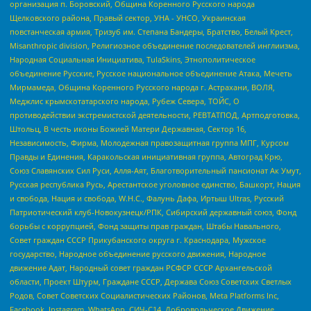
организация п. Боровский, Община Коренного Русского народа
Щелковского района, Правый сектор, УНА - УНСО, Украинская
повстанческая армия, Тризуб им. Степана Бандеры, Братство, Белый Крест,
Misanthropic division, Религиозное объединение последователей инглиизма,
Народная Социальная Инициатива, TulaSkins, Этнополитическое
объединение Русские, Русское национальное объединение Атака, Мечеть
Мирмамеда, Община Коренного Русского народа г. Астрахани, ВОЛЯ,
Меджлис крымскотатарского народа, Рубеж Севера, ТОЙС, О
противодействии экстремистской деятельности, РЕВТАТПОД, Артподготовка,
Штольц, В честь иконы Божией Матери Державная, Сектор 16,
Независимость, Фирма, Молодежная правозащитная группа МПГ, Курсом
Правды и Единения, Каракольская инициативная группа, Автоград Крю,
Союз Славянских Сил Руси, Алля-Аят, Благотворительный пансионат Ак Умут,
Русская республика Русь, Арестантское уголовное единство, Башкорт, Нация
и свобода, Нация и свобода, W.H.С., Фалунь Дафа, Иртыш Ultras, Русский
Патриотический клуб-Новокузнецк/РПК, Сибирский державный союз, Фонд
борьбы с коррупцией, Фонд защиты прав граждан, Штабы Навального,
Совет граждан СССР Прикубанского округа г. Краснодара, Мужское
государство, Народное объединение русского движения, Народное
движение Адат, Народный совет граждан РСФСР СССР Архангельской
области, Проект Штурм, Граждане СССР, Держава Союз Советских Светлых
Родов, Совет Советских Социалистических Районов, Meta Platforms Inc,
Facebook, Instagram, WhatsApp, СИЧ-С14, Добровольческое Движение