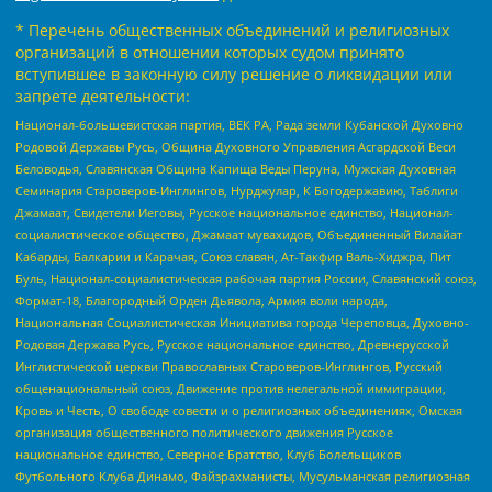
* Перечень общественных объединений и религиозных
организаций в отношении которых судом принято
вступившее в законную силу решение о ликвидации или
запрете деятельности:
Национал-большевистская партия, ВЕК РА, Рада земли Кубанской Духовно
Родовой Державы Русь, Община Духовного Управления Асгардской Веси
Беловодья, Славянская Община Капища Веды Перуна, Мужская Духовная
Семинария Староверов-Инглингов, Нурджулар, К Богодержавию, Таблиги
Джамаат, Свидетели Иеговы, Русское национальное единство, Национал-
социалистическое общество, Джамаат мувахидов, Объединенный Вилайат
Кабарды, Балкарии и Карачая, Союз славян, Ат-Такфир Валь-Хиджра, Пит
Буль, Национал-социалистическая рабочая партия России, Славянский союз,
Формат-18, Благородный Орден Дьявола, Армия воли народа,
Национальная Социалистическая Инициатива города Череповца, Духовно-
Родовая Держава Русь, Русское национальное единство, Древнерусской
Инглистической церкви Православных Староверов-Инглингов, Русский
общенациональный союз, Движение против нелегальной иммиграции,
Кровь и Честь, О свободе совести и о религиозных объединениях, Омская
организация общественного политического движения Русское
национальное единство, Северное Братство, Клуб Болельщиков
Футбольного Клуба Динамо, Файзрахманисты, Мусульманская религиозная